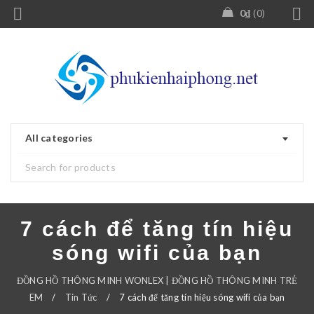
0
₫
0
All categories
7 cách để tăng tín hiệu
sóng wifi của bạn
ĐỒNG HỒ THÔNG MINH WONLEX | ĐỒNG HỒ THÔNG MINH TRẺ
EM
/
Tin Tức
/
7 cách để tăng tín hiệu sóng wifi của bạn