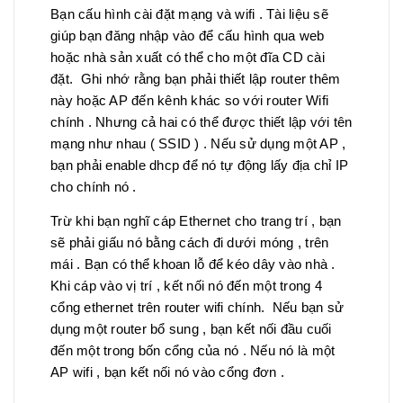
Bạn cấu hình cài đặt mạng và wifi . Tài liệu sẽ
giúp bạn đăng nhập vào để cấu hình qua web
hoặc nhà sản xuất có thể cho một đĩa CD cài
đặt. Ghi nhớ rằng bạn phải thiết lập router thêm
này hoặc AP đến kênh khác so với router Wifi
chính . Nhưng cả hai có thể được thiết lập với tên
mạng như nhau ( SSID ) . Nếu sử dụng một AP ,
bạn phải enable dhcp để nó tự động lấy địa chỉ IP
cho chính nó .
Trừ khi bạn nghĩ cáp Ethernet cho trang trí , bạn
sẽ phải giấu nó bằng cách đi dưới móng , trên
mái . Bạn có thể khoan lỗ để kéo dây vào nhà .
Khi cáp vào vị trí , kết nối nó đến một trong 4
cổng ethernet trên router wifi chính. Nếu bạn sử
dụng một router bổ sung , bạn kết nối đầu cuối
đến một trong bốn cổng của nó . Nếu nó là một
AP wifi , bạn kết nối nó vào cổng đơn .