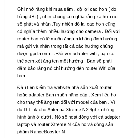
Ghi nhớ rằng khi mua sắm , độ lợi cao hơn ( đo
bằng dBi ) , nhìn chung có nghĩa rằng xa hơn nó
sẽ phát và nhận .Tuy nhiên độ lại cao hơn cũng
có nghĩa thêm nhiều hướng cho camera . Đối với
router bạn có lẽ muốn ăngten không định hướng
mà gửi và nhận trong tất cả các hướng chúng
được gọi là omni . Đối với adapter wifi , bạn có
thể xem xét ăng ten một hướng . Bạn sẽ phải
đảm bảo rằng nó chỉ hướng đến router Wifi của
bạn .
Đầu tiên kiểm tra website nhà sản xuất router
hoặc adapter Bạn muốn nâng cấp . Xem liệu họ
cho thay thế ăng ten đối với model của bạn . Ví
dụ D-Link cho Antenna Xtreme N2.4ghz những
hình ảnh ở dưới . Nó sẽ hoạt động với cả adapter
laptop và router Xtreme N của họ và dòng sản
phẩm RangeBooster N