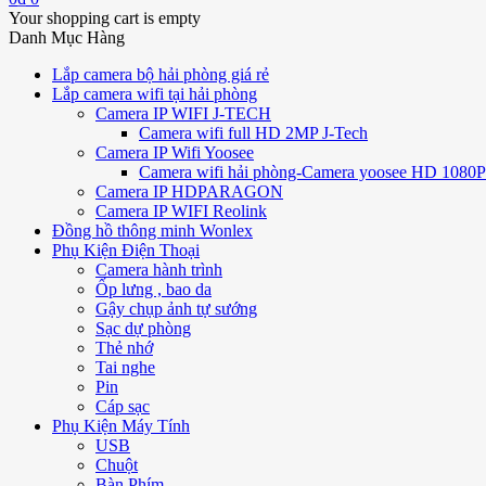
Your shopping cart is empty
Danh Mục Hàng
Lắp camera bộ hải phòng giá rẻ
Lắp camera wifi tại hải phòng
Camera IP WIFI J-TECH
Camera wifi full HD 2MP J-Tech
Camera IP Wifi Yoosee
Camera wifi hải phòng-Camera yoosee HD 1080P 
Camera IP HDPARAGON
Camera IP WIFI Reolink
Đồng hồ thông minh Wonlex
Phụ Kiện Điện Thoại
Camera hành trình
Ốp lưng , bao da
Gậy chụp ảnh tự sướng
Sạc dự phòng
Thẻ nhớ
Tai nghe
Pin
Cáp sạc
Phụ Kiện Máy Tính
USB
Chuột
Bàn Phím