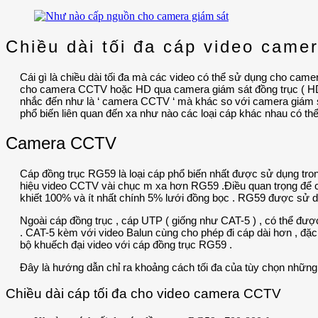
Chiều dài tối đa cáp video came
Cái gì là chiều dài tối đa mà các video có thể sử dụng cho came
cho camera CCTV hoặc HD qua camera giám sát đồng trục ( HD 
nhắc đến như là ‘ camera CCTV ‘ mà khác so với camera giám sá
phổ biến liên quan đến xa như nào các loại cáp khác nhau có th
Camera CCTV
Cáp đồng trục RG59 là loại cáp phổ biến nhất được sử dụng tron
hiệu video CCTV vài chục m xa hơn RG59 .Điều quan trọng để ch
khiết 100% và ít nhất chính 5% lưới đồng bọc . RG59 được sử dụ
Ngoài cáp đồng trục , cáp UTP ( giống như CAT-5 ) , có thể đượ
. CAT-5 kèm với video Balun cùng cho phép đi cáp dài hơn , đặ
bộ khuếch đại video với cáp đồng trục RG59 .
Đây là hướng dẫn chỉ ra khoảng cách tối đa của tùy chọn nhữn
Chiều dài cáp tối đa cho video camera CCTV