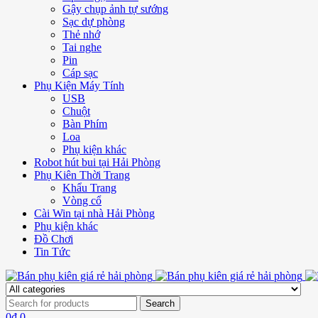
Gậy chụp ảnh tự sướng
Sạc dự phòng
Thẻ nhớ
Tai nghe
Pin
Cáp sạc
Phụ Kiện Máy Tính
USB
Chuột
Bàn Phím
Loa
Phụ kiện khác
Robot hút bui tại Hải Phòng
Phụ Kiên Thời Trang
Khẩu Trang
Vòng cổ
Cài Win tại nhà Hải Phòng
Phụ kiện khác
Đồ Chơi
Tin Tức
0
₫
0