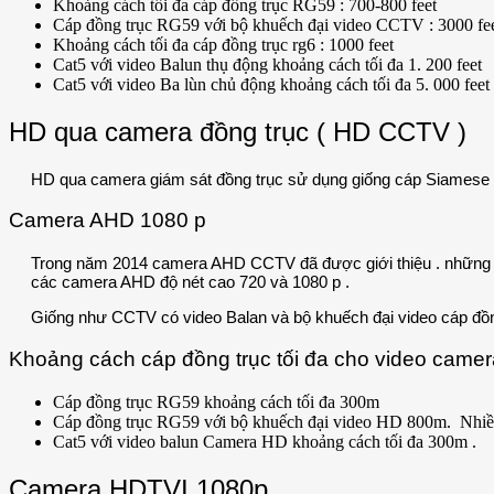
Khoảng cách tối đa cáp đồng trục RG59 : 700-800 feet
Cáp đồng trục RG59 với bộ khuếch đại video CCTV : 3000 fe
Khoảng cách tối đa cáp đồng trục rg6 : 1000 feet
Cat5 với video Balun thụ động khoảng cách tối đa 1. 200 feet
Cat5 với video Ba lùn chủ động khoảng cách tối đa 5. 000 feet
HD qua camera đồng trục ( HD CCTV )
HD qua camera giám sát đồng trục sử dụng giống cáp Siamese R
Camera AHD 1080 p
Trong năm 2014 camera AHD CCTV đã được giới thiệu . những c
các camera AHD độ nét cao 720 và 1080 p .
Giống như CCTV có video Balan và bộ khuếch đại video cáp đồn
Khoảng cách cáp đồng trục tối đa cho video came
Cáp đồng trục RG59 khoảng cách tối đa 300m
Cáp đồng trục RG59 với bộ khuếch đại video HD 800m. Nhiều 
Cat5 với video balun Camera HD khoảng cách tối đa 300m .
Camera HDTVI 1080p