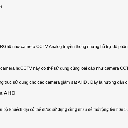
et
G59 như camera CCTV Analog truyền thống nhưng hỗ trợ độ phân giả
amera hdCCTV này có thể sử dụng cùng loại cáp như camera CCTV tr
g trục sử dụng cho các camera giám sát AHD . Đây là hướng dẫn chỉ
ra AHD
bộ khuếch đại có thể được sử dụng cùng nhau để mở rộng lên hơn 5. 