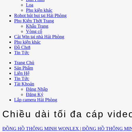
Loa
Phụ kiện khác
Robot hút bui tại Hải Phòng
Phụ Kiên Thời Trang
Khẩu Trang
Vòng cổ
Cài Win tại nhà Hải Phòng
Phụ kiện khác
Đồ Chơi
Tin Tức
Trang Chủ
Sản Phẩm
Liên Hệ
Tin Tức
Tài Khoản
Đăng Nhập
Đăng Ký
Lắp camera Hải Phòng
Chiều dài tối đa cáp vid
ĐỒNG HỒ THÔNG MINH WONLEX | ĐỒNG HỒ THÔNG MI