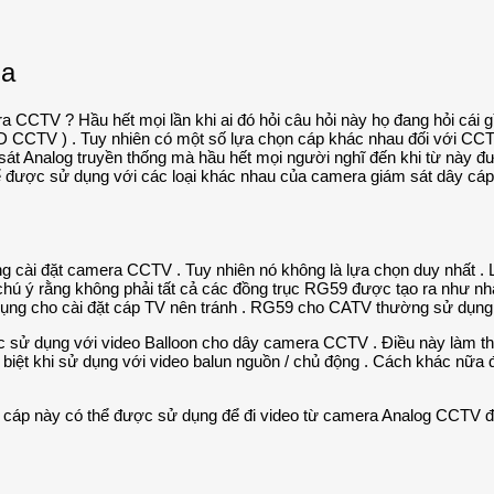
ra
ra CCTV ? Hầu hết mọi lần khi ai đó hỏi câu hỏi này họ đang hỏi cái
CCTV ) . Tuy nhiên có một số lựa chọn cáp khác nhau đối với CCT
t Analog truyền thống mà hầu hết mọi người nghĩ đến khi từ này đư
ể được sử dụng với các loại khác nhau của camera giám sát dây cáp 
g cài đặt camera CCTV . Tuy nhiên nó không là lựa chọn duy nhất . 
ú ý rằng không phải tất cả các đồng trục RG59 được tạo ra như nha
ng cho cài đặt cáp TV nên tránh . RG59 cho CATV thường sử dụng dây
c sử dụng với video Balloon cho dây camera CCTV . Điều này làm thuậ
c biệt khi sử dụng với video balun nguồn / chủ động . Cách khác nữ
g cáp này có thể được sử dụng để đi video từ camera Analog CCTV đ