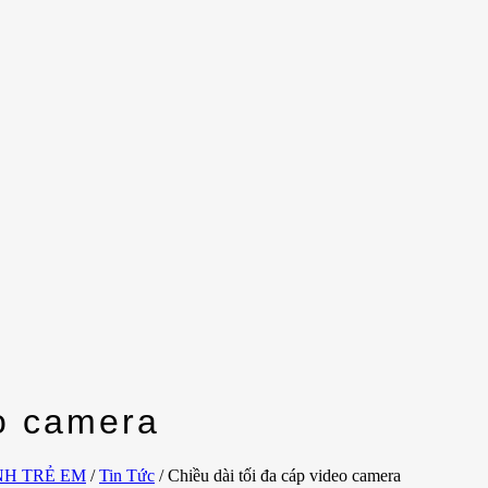
eo camera
NH TRẺ EM
/
Tin Tức
/
Chiều dài tối đa cáp video camera