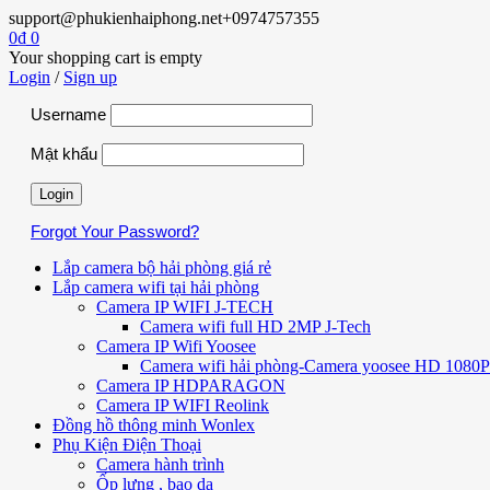
support@phukienhaiphong.net
+0974757355
0
₫
0
Your shopping cart is empty
Login
/
Sign up
Username
Mật khẩu
Forgot Your Password?
Lắp camera bộ hải phòng giá rẻ
Lắp camera wifi tại hải phòng
Camera IP WIFI J-TECH
Camera wifi full HD 2MP J-Tech
Camera IP Wifi Yoosee
Camera wifi hải phòng-Camera yoosee HD 1080P 
Camera IP HDPARAGON
Camera IP WIFI Reolink
Đồng hồ thông minh Wonlex
Phụ Kiện Điện Thoại
Camera hành trình
Ốp lưng , bao da