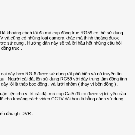
 gì là khoảng cách tối đa mà cáp đồng trục RG59 có thể sử dụng
V và cũng có những loại camera khác mà thỉnh thoảng được
ợc sử dụng . Hướng dẫn này sẽ trả lời hầu hết những câu hỏi
đồng trục .
Loại dày hơn RG-6 được sử dụng rất phổ biến và nó truyền tín
u . Người cài đặt lên sử dụng RG59 với dây trung tâm đồng tinh
 lõi là thép bọc đồng , và lưới nhôm ( thay vì bện đồng ) .
n tiện cho vị trí cài đặt mà cáp Cat5 đã có được vị trí yêu cầu
a để cho khoảng cách video CCTV dài hơn là bằng cách sử dụng
ến đầu ghi DVR .