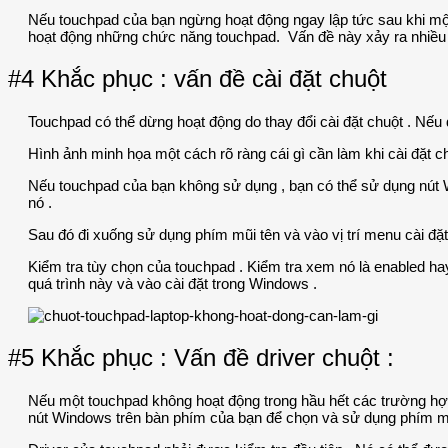
Nếu touchpad của bạn ngừng hoạt động ngay lập tức sau khi một U
hoạt động những chức năng touchpad. Vấn đề này xảy ra nhiều 
#4 Khắc phục : vấn đề cài đặt chuột
Touchpad có thể dừng hoạt động do thay đổi cài đặt chuột . Nếu 
Hình ảnh minh họa một cách rõ ràng cái gì cần làm khi cài đặt c
Nếu touchpad của bạn không sử dụng , bạn có thể sử dụng nút Win
nó .
Sau đó đi xuống sử dụng phím mũi tên và vào vị trí menu cài đặt
Kiểm tra tùy chọn của touchpad . Kiểm tra xem nó là enabled ha
quá trình này và vào cài đặt trong Windows .
#5 Khắc phục : Vấn đề driver chuột :
Nếu một touchpad không hoạt động trong hầu hết các trường hợp 
nút Windows trên bàn phím của bạn để chọn và sử dụng phím mũi