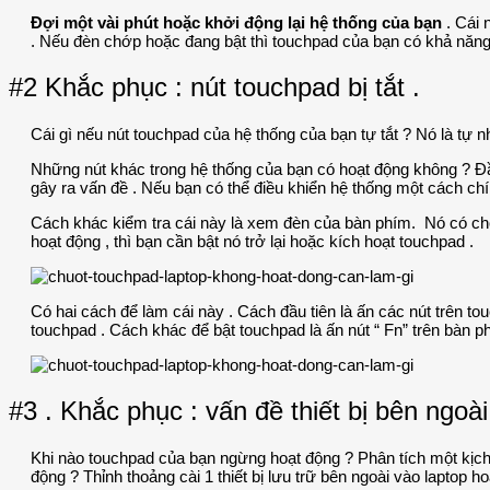
Đợi một vài phút hoặc khởi động lại hệ thống của bạn
. Cái 
. Nếu đèn chớp hoặc đang bật thì touchpad của bạn có khả năng
#2 Khắc phục : nút touchpad bị tắt .
Cái gì nếu nút touchpad của hệ thống của bạn tự tắt ? Nó là tự 
Những nút khác trong hệ thống của bạn có hoạt động không ? Đầ
gây ra vấn đề . Nếu bạn có thể điều khiển hệ thống một cách ch
Cách khác kiểm tra cái này là xem đèn của bàn phím. Nó có chớp
hoạt động , thì bạn cần bật nó trở lại hoặc kích hoạt touchpad .
Có hai cách để làm cái này . Cách đầu tiên là ấn các nút trên to
touchpad . Cách khác để bật touchpad là ấn nút “ Fn” trên bàn 
#3 . Khắc phục : vấn đề thiết bị bên ngoài
Khi nào touchpad của bạn ngừng hoạt động ? Phân tích một kịch
động ? Thỉnh thoảng cài 1 thiết bị lưu trữ bên ngoài vào laptop