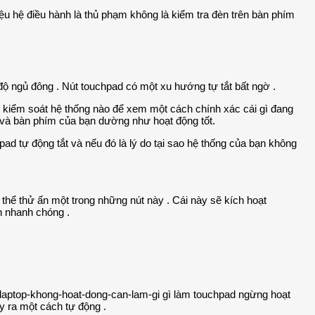
iệu hệ điều hành là thủ phạm không là kiểm tra đèn trên bàn phím
 độ ngủ đông . Nút touchpad có một xu hướng tự tắt bất ngờ .
ỳ kiểm soát hệ thống nào để xem một cách chính xác cái gì đang
h và bàn phím của bạn dường như hoạt động tốt.
d tự động tắt và nếu đó là lý do tại sao hệ thống của bạn không
ó thể thử ấn một trong những nút này . Cái này sẽ kích hoạt
h nhanh chóng .
gì làm touchpad ngừng hoạt
y ra một cách tự động .