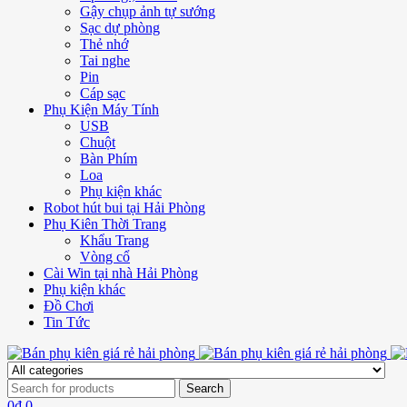
Gậy chụp ảnh tự sướng
Sạc dự phòng
Thẻ nhớ
Tai nghe
Pin
Cáp sạc
Phụ Kiện Máy Tính
USB
Chuột
Bàn Phím
Loa
Phụ kiện khác
Robot hút bui tại Hải Phòng
Phụ Kiên Thời Trang
Khẩu Trang
Vòng cổ
Cài Win tại nhà Hải Phòng
Phụ kiện khác
Đồ Chơi
Tin Tức
0
₫
0