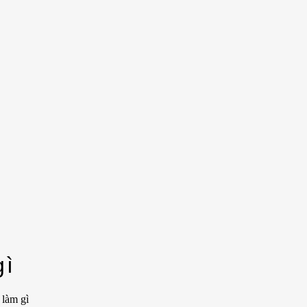
gì
 làm gì