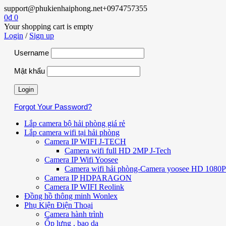
support@phukienhaiphong.net
+0974757355
0
₫
0
Your shopping cart is empty
Login
/
Sign up
Username
Mật khẩu
Forgot Your Password?
Lắp camera bộ hải phòng giá rẻ
Lắp camera wifi tại hải phòng
Camera IP WIFI J-TECH
Camera wifi full HD 2MP J-Tech
Camera IP Wifi Yoosee
Camera wifi hải phòng-Camera yoosee HD 1080P 
Camera IP HDPARAGON
Camera IP WIFI Reolink
Đồng hồ thông minh Wonlex
Phụ Kiện Điện Thoại
Camera hành trình
Ốp lưng , bao da