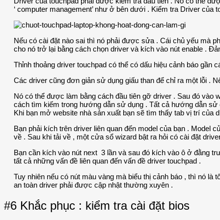
Driver của touchpad phải được kiểm tra đầu tiên . Nó có thể đượ
‘ computer management’ như ở bên dưới . Kiểm tra Driver của t
Nếu có cài đặt nào sai thì nó phải được sửa . Cái chủ yếu mà ph
cho nó trở lại bằng cách chọn driver và kích vào nút enable . Đả
Thỉnh thoảng driver touchpad có thể có dấu hiệu cảnh báo gần cá
Các driver cũng đơn giản sử dụng giấu than để chỉ ra một lỗi . N
Nó có thể được làm bằng cách đầu tiên gỡ driver . Sau đó vào 
cách tìm kiếm trong hướng dẫn sử dụng . Tất cả hướng dẫn sử dụ
Khi bạn mở website nhà sản xuất bạn sẽ tìm thấy tab vị trí của driv
Bạn phải kích trên driver liên quan đến model của bạn . Model
về . Sau khi tải về , một cửa sổ wizard bật ra hỏi có cài đặt drive
Bạn cần kích vào nút next 3 lần và sau đó kích vào ô ở đằng trướ
tất cả những vấn đề liên quan đến vấn đề driver touchpad .
Tuy nhiên nếu có nút màu vàng mà biểu thị cảnh báo , thì nó là t
an toàn driver phải được cập nhật thường xuyên .
#6 Khắc phục : kiểm tra cài đặt bios