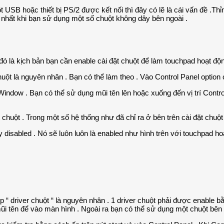
SB hoặc thiết bị PS/2 được kết nối thì đây có lẽ là cái vấn đề .Thỉ
nhất khi bạn sử dụng một số chuột không dây bên ngoài .
đó là kịch bản bạn cần enable cài đặt chuột để làm touchpad hoạt độ
huột là nguyên nhân . Bạn có thể làm theo . Vào Control Panel option 
dow . Bạn có thể sử dụng mũi tên lên hoặc xuống đến vị trí Control 
 chuột . Trong một số hệ thống như đã chỉ ra ở bên trên cài đặt chuột
y disabled . Nó sẽ luôn luôn là enabled như hình trên với touchpad 
“ driver chuột “ là nguyên nhân . 1 driver chuột phải được enable b
 tên để vào màn hình . Ngoài ra bạn có thể sử dụng một chuột bên 