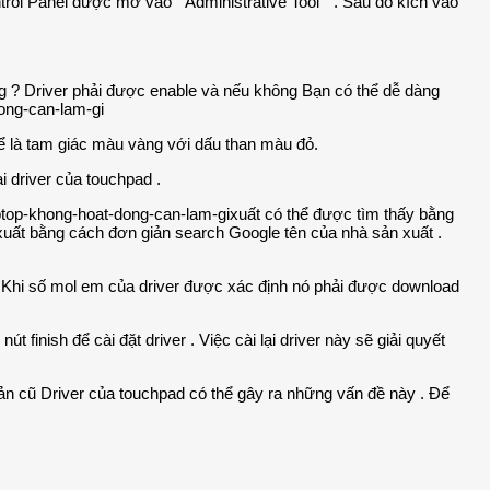
trol Panel được mở vào “ Administrative Tool “ . Sau đó kích vào
ông ? Driver phải được enable và nếu không Bạn có thể dễ dàng
hể là tam giác màu vàng với dấu than màu đỏ.
i driver của touchpad .
xuất có thể được tìm thấy bằng
xuất bằng cách đơn giản search Google tên của nhà sản xuất .
. Khi số mol em của driver được xác định nó phải được download
inish để cài đặt driver . Việc cài lại driver này sẽ giải quyết
 bản cũ Driver của touchpad có thể gây ra những vấn đề này . Để