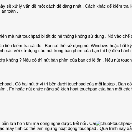
này sẽ xử lý vấn đề một cách dễ dàng nhất . Cách khác để kiểm tra l
 an toàn .
nhiên mà nút touchpad bị tắt do hệ thống không sử dụng . Nó vào chế
u tiên kiểm tra cái đó . Bạn có thể sử dụng nút Windows hoặc bất k
ính xác với sử dụng các nút trong bàn phím của bạn thì hệ điều hàn
 không ? Nếu có thì nút bàn phím của bạn có lẽ ổn . Nếu nút touchpa
uchpad . Có hai nút ở vị trí bên dưới touchpad của mỗi laptop . Bạn c
phím . Fn hoặc nút chức năng sẽ kích hoạt touchpad của bạn một các
 bản lớn hơn khi mà công nghệ được kết nối . Cái
 hoặc máy tính có thể làm ngừng hoạt động touchpad . Quá trình này xả