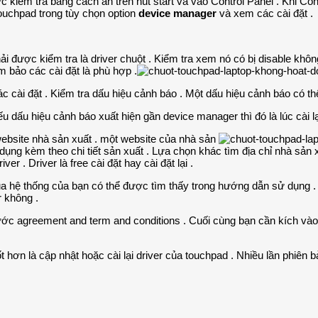
c kiểm tra bằng cách ấn trên nút start và vào Control Panel . Khi Con
ouchpad trong tùy chọn option
device manager
và xem các cài đặt .
ải được kiểm tra là driver chuột . Kiểm tra xem nó có bị disable kh
m bảo các cài đặt là phù hợp .
c cài đặt . Kiểm tra dấu hiệu cảnh báo . Một dấu hiệu cảnh báo có t
ếu dấu hiệu cảnh báo xuất hiện gần device manager thì đó là lúc cài lạ
website nhà sản xuất . một website của nhà sản
ng kèm theo chi tiết sản xuất . Lựa chọn khác tìm địa chỉ nhà sản 
er . Driver là free cài đặt hay cài đặt lại .
 của hệ thống của bạn có thể được tìm thấy trong hướng dẫn sử dụng 
r không .
c agreement and term and conditions . Cuối cùng bạn cần kích vào nút f
ốt hơn là cập nhật hoặc cài lại driver của touchpad . Nhiều lần phiên