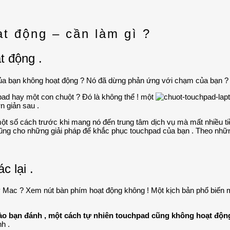
t động – cần làm gì ?
t động .
của bạn không hoạt động ? Nó đã dừng phản ứng với chạm của bạn ? B
ad hay một con chuột ? Đó là không thể ! một
n giản sau .
một số cách trước khi mang nó đến trung tâm dịch vụ mà mất nhiều ti
ũng cho những giải pháp để khắc phục touchpad của bạn . Theo nhữn
c lại .
y Mac ? Xem nút bàn phím hoạt động không ! Một kịch bản phổ biến 
 nào bạn đánh , một cách tự nhiên touchpad cũng không hoạt độn
h .