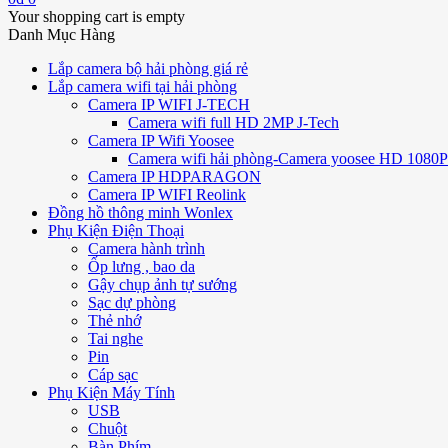
Your shopping cart is empty
Danh Mục Hàng
Lắp camera bộ hải phòng giá rẻ
Lắp camera wifi tại hải phòng
Camera IP WIFI J-TECH
Camera wifi full HD 2MP J-Tech
Camera IP Wifi Yoosee
Camera wifi hải phòng-Camera yoosee HD 1080P 
Camera IP HDPARAGON
Camera IP WIFI Reolink
Đồng hồ thông minh Wonlex
Phụ Kiện Điện Thoại
Camera hành trình
Ốp lưng , bao da
Gậy chụp ảnh tự sướng
Sạc dự phòng
Thẻ nhớ
Tai nghe
Pin
Cáp sạc
Phụ Kiện Máy Tính
USB
Chuột
Bàn Phím