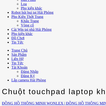
Loa
Phụ kiện khác
Robot hút bui tại Hải Phòng
Phụ Kiên Thời Trang
Khẩu Trang
Vòng cổ
Cài Win tại nhà Hải Phòng
Phụ kiện khác
Đồ Chơi
Tin Tức
Trang Chủ
Sản Phẩm
Liên Hệ
Tin Tức
Tài Khoản
Đăng Nhập
Đăng Ký
Lắp camera Hải Phòng
Chuột touchpad laptop kh
ĐỒNG HỒ THÔNG MINH WONLEX | ĐỒNG HỒ THÔNG MI