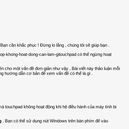
ạn cần khắc phục ! Đừng lo lắng , chúng tôi sẽ giúp bạn .
touchpad có thể ngừng hoạt
ền cho một vấn đề đơn giản như vậy . Bài viết này thảo luận mỗi
g hướng dẫn cơ bản để xem vấn đề có thể là gì .
mà touchpad không hoạt động khi hệ điều hành của máy tính bị
g
. Bạn có thể sử dụng nút Windows trên bàn phím để vào