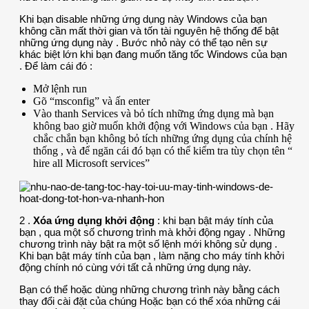
Khi bạn disable những ứng dụng này Windows của bạn
không cần mất thời gian và tốn tài nguyên hệ thống để bật
những ứng dụng này . Bước nhỏ này có thể tạo nên sự
khác biệt lớn khi bạn đang muốn tăng tốc Windows của bạn
. Để làm cái đó :
Mở lệnh run
Gõ “msconfig” và ấn enter
Vào thanh Services và bỏ tích những ứng dụng mà bạn
không bao giờ muốn khởi động với Windows của bạn . Hãy
chắc chắn bạn không bỏ tích những ứng dụng của chính hệ
thống , và để ngăn cái đó bạn có thể kiểm tra tùy chọn tên “
hire all Microsoft services”
2 .
Xóa ứng dụng khởi động
: khi bạn bật máy tính của
bạn , qua một số chương trình mà khởi động ngay . Những
chương trình này bật ra một số lệnh mới không sử dụng .
Khi bạn bật máy tính của bạn , làm nặng cho máy tính khởi
động chính nó cùng với tất cả những ứng dụng này.
Bạn có thể hoặc dùng những chương trình này bằng cách
thay đổi cài đặt của chúng Hoặc bạn có thể xóa những cái