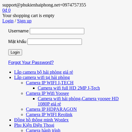
support@phukienhaiphong.net
+0974757355
0
₫
0
Your shopping cart is empty
Login
/
Sign up
Username
Mật khẩu
Forgot Your Password?
Lắp camera bộ hải phòng giá rẻ
Lắp camera wifi tại hải phòng
Camera IP WIFI J-TECH
Camera wifi full HD 2MP J-Tech
Camera IP Wifi Yoosee
Camera wifi hải phòng-Camera yoosee HD
1080P giá rẻ
Camera IP HDPARAGON
Camera IP WIFI Reolink
Đồng hồ thông minh Wonlex
Phụ Kiện Điện Thoại
Camera hành trình