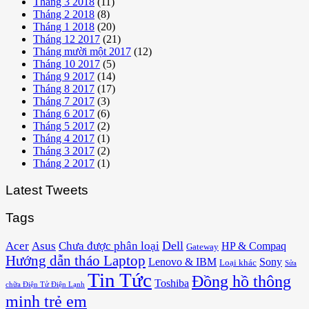
Tháng 3 2018
(11)
Tháng 2 2018
(8)
Tháng 1 2018
(20)
Tháng 12 2017
(21)
Tháng mười một 2017
(12)
Tháng 10 2017
(5)
Tháng 9 2017
(14)
Tháng 8 2017
(17)
Tháng 7 2017
(3)
Tháng 6 2017
(6)
Tháng 5 2017
(2)
Tháng 4 2017
(1)
Tháng 3 2017
(2)
Tháng 2 2017
(1)
Latest Tweets
Tags
Acer
Asus
Dell
Chưa được phân loại
HP & Compaq
Gateway
Hướng dẫn tháo Laptop
Lenovo & IBM
Sony
Loại khác
Sửa
Tin Tức
Đồng hồ thông
Toshiba
chữa Điện Tử Điện Lạnh
minh trẻ em