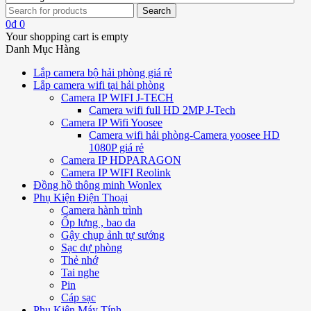
0
₫
0
Your shopping cart is empty
Danh Mục Hàng
Lắp camera bộ hải phòng giá rẻ
Lắp camera wifi tại hải phòng
Camera IP WIFI J-TECH
Camera wifi full HD 2MP J-Tech
Camera IP Wifi Yoosee
Camera wifi hải phòng-Camera yoosee HD
1080P giá rẻ
Camera IP HDPARAGON
Camera IP WIFI Reolink
Đồng hồ thông minh Wonlex
Phụ Kiện Điện Thoại
Camera hành trình
Ốp lưng , bao da
Gậy chụp ảnh tự sướng
Sạc dự phòng
Thẻ nhớ
Tai nghe
Pin
Cáp sạc
Phụ Kiện Máy Tính