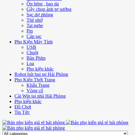
Ốp lưng , bao da
Gậy chụp ảnh tự sướng
Sạc dự phòng
Thẻ nhớ
Tai nghe
Pin
Cáp sạc
Phụ Kiện Máy Tính
USB
Chuột
Bàn Phím
Loa
Phụ kiện khác
Robot hút bui tại Hải Phòng
Phụ Kiên Thời Trang
Khẩu Trang
Vòng cổ
Cài Win tại nhà Hải Phòng
Phụ kiện khác
Đồ Chơi
Tin Tức