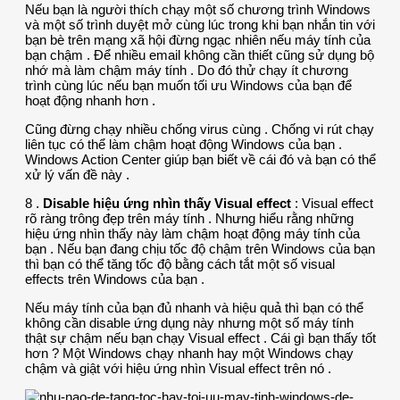
Nếu bạn là người thích chạy một số chương trình Windows
và một số trình duyệt mở cùng lúc trong khi bạn nhắn tin với
bạn bè trên mạng xã hội đừng ngạc nhiên nếu máy tính của
bạn chậm . Để nhiều email không cần thiết cũng sử dụng bộ
nhớ mà làm chậm máy tính . Do đó thử chạy ít chương
trình cùng lúc nếu bạn muốn tối ưu Windows của bạn để
hoạt động nhanh hơn .
Cũng đừng chạy nhiều chống virus cùng . Chống vi rút chạy
liên tục có thể làm chậm hoạt động Windows của bạn .
Windows Action Center giúp bạn biết về cái đó và bạn có thể
xử lý vấn đề này .
8 .
Disable hiệu ứng nhìn thấy Visual effect
: Visual effect
rõ ràng trông đẹp trên máy tính . Nhưng hiểu rằng những
hiệu ứng nhìn thấy này làm chậm hoạt động máy tính của
bạn . Nếu bạn đang chịu tốc độ chậm trên Windows của bạn
thì bạn có thể tăng tốc độ bằng cách tắt một số visual
effects trên Windows của bạn .
Nếu máy tính của bạn đủ nhanh và hiệu quả thì bạn có thể
không cần disable ứng dụng này nhưng một số máy tính
thật sự chậm nếu bạn chạy Visual effect . Cái gì bạn thấy tốt
hơn ? Một Windows chạy nhanh hay một Windows chạy
chậm và giật với hiệu ứng nhìn Visual effect trên nó .