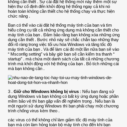
không cần thiết . Sự cài đặt hệ thống mới này thêm một sự
hiện thư cố định đến khởi động hệ thống ngay cả khi nó
hoàn toàn không cần thiết cho hệ thống chạy và thực hiện
chức năng .
Bạn có thể vào cài đặt hệ thống máy tính của bạn và tìm
hiểu công cụ tất cả những ứng dụng mà không cần thiết cho
máy tính của bạn . Đảm bảo rằng bạn không xóa những ứng
dụng cần thiết . Bước nhỏ này sẽ chắc chắn tạo những thay
đổi rõ ràng trong việc tối ưu hóa Windows và tăng tốc độ
máy tính của bạn . Và để làm cái đó một lần nữa bạn sẽ vào
“ Msconfig setting” và bây giờ bạn sẽ cần kiểm tra thanh “
startup” . mà chứa một danh sách của tất cả những chương
trình mà khởi động với hệ thống của bạn . Bỏ tích những cái
mà bạn không cần .
3 .
Giữ cho Windows không bị virus
: Nếu bạn đang sử
dụng Windows và bạn không có bất kỳ ứng dụng hoặc phần
mềm bảo vệ thì bạn gặp vấn đề nghiêm trọng . Nếu bạn là
một người sử dụng Windows thì bạn phải chạy một chương
trình chống virus kèm theo .
các virus có thể không chỉ làm giảm tốc độ máy tính của
bạn mà còn làm hỏng toàn bộ máy tính cho đến khi bạn