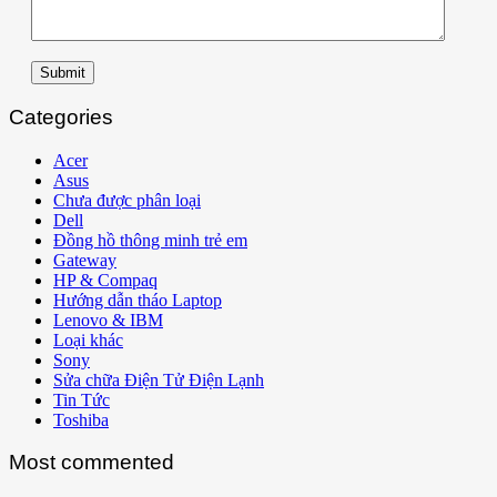
Submit
Categories
Acer
Asus
Chưa được phân loại
Dell
Đồng hồ thông minh trẻ em
Gateway
HP & Compaq
Hướng dẫn tháo Laptop
Lenovo & IBM
Loại khác
Sony
Sửa chữa Điện Tử Điện Lạnh
Tin Tức
Toshiba
Most commented