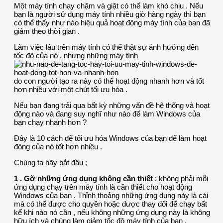
Một máy tính chạy chậm và giật có thể làm khó chịu . Nếu
bạn là người sử dụng máy tính nhiều giờ hàng ngày thì bạn
có thể thấy như nào hiệu quả hoạt động máy tính của bạn đã
giảm theo thời gian .
Làm việc lâu trên máy tính có thể thật sự ảnh hưởng đến
tốc độ của nó . nhưng những máy tính
do con người tạo ra này có thể hoạt động nhanh hơn và tốt
hơn nhiều với một chút tối ưu hóa .
Nếu bạn đang trải qua bất kỳ những vấn đề hệ thống và hoạt
động nào và đang suy nghĩ như nào để làm Windows của
bạn chạy nhanh hơn ?
Đây là 10 cách để tối ưu hóa Windows của bạn để làm hoạt
động của nó tốt hơn nhiều .
Chúng ta hãy bắt đầu ;
1 . Gỡ những ứng dụng không cần thiết
: không phải mỗi
ứng dụng chạy trên máy tính là cần thiết cho hoạt động
Windows của bạn . Thỉnh thoảng những ứng dụng này là cái
mà có thể được cho quyền hoặc được thay đổi để chạy bất
kể khi nào nó cần , nếu không những ứng dụng này là không
hữu ích và chúng làm giảm tốc độ máy tính của bạn .