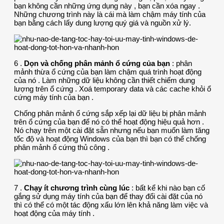
bạn không cần những ứng dụng này , bạn cần xóa ngay .
Những chương trình này là cái mà làm chậm máy tính của
bạn bằng cách lấy dung lượng quý giá và nguồn xử lý.
6 .
Dọn và chống phân mảnh ổ cứng của bạn
: phân
mảnh thừa ổ cứng của bạn làm chậm quá trình hoạt động
của nó . Làm những dữ liệu không cần thiết chiếm dung
lượng trên ổ cứng . Xoá temporary data và các cache khỏi ổ
cứng máy tính của bạn .
Chống phân mảnh ổ cứng sắp xếp lại dữ liệu bị phân mảnh
trên ổ cứng của bạn để nó có thể hoạt động hiệu quả hơn .
Nó chạy trên một cài đặt sẵn nhưng nếu bạn muốn làm tăng
tốc độ và hoạt động Windows của bạn thì bạn có thể chống
phân mảnh ổ cứng thủ công .
7 .
Chạy ít chương trình cùng lúc
: bất kể khi nào bạn cố
gắng sử dụng máy tính của bạn để thay đổi cài đặt của nó
thì có thể có một tác động xấu lớn lên khả năng làm việc và
hoạt động của máy tính .