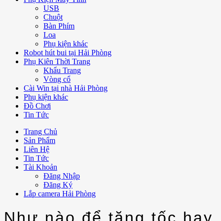
USB
Chuột
Bàn Phím
Loa
Phụ kiện khác
Robot hút bui tại Hải Phòng
Phụ Kiên Thời Trang
Khẩu Trang
Vòng cổ
Cài Win tại nhà Hải Phòng
Phụ kiện khác
Đồ Chơi
Tin Tức
Trang Chủ
Sản Phẩm
Liên Hệ
Tin Tức
Tài Khoản
Đăng Nhập
Đăng Ký
Lắp camera Hải Phòng
Như nào để tăng tốc hay