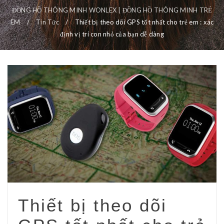
ĐỒNG HỒ THÔNG MINH WONLEX | ĐỒNG HỒ THÔNG MINH TRẺ
EM
/
Tin Tức
/
Thiết bị theo dõi GPS tốt nhất cho trẻ em : xác
định vị trí con nhỏ của bạn dễ dàng
Thiết bị theo dõi