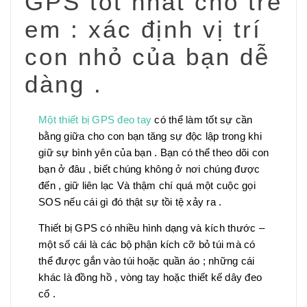
GPS tốt nhất cho trẻ
em : xác định vị trí
con nhỏ của bạn dễ
dàng .
Một thiết bị GPS đeo tay
có thể làm tốt sự cần
bằng giữa cho con bạn tăng sự độc lập trong khi
giữ sự bình yên của bạn . Bạn có thể theo dõi con
bạn ở đâu , biết chúng không ở nơi chúng được
đến , giữ liên lạc Và thậm chí quá một cuộc gọi
SOS nếu cái gì đó thật sự tồi tệ xảy ra .
Thiết bị GPS có nhiều hình dạng và kích thước –
một số cái là các bộ phận kích cỡ bỏ túi mà có
thể được gắn vào túi hoặc quần áo ; những cái
khác là đồng hồ , vòng tay hoặc thiết kế dây đeo
cổ .