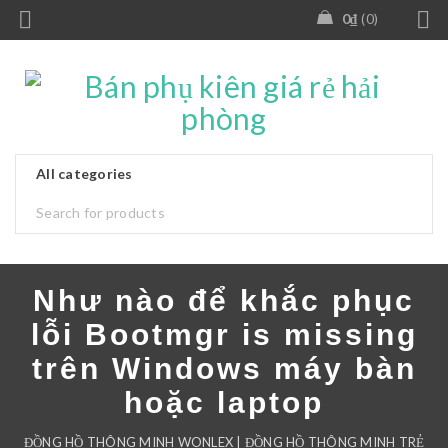
0
₫
0
Như nào để khắc phục
lỗi Bootmgr is missing
trên Windows máy bàn
hoặc laptop
ĐỒNG HỒ THÔNG MINH WONLEX | ĐỒNG HỒ THÔNG MINH TRẺ