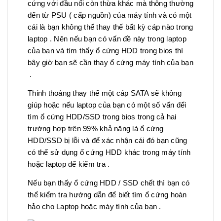
cứng với đầu nối còn thừa khác mà thông thường
đến từ PSU ( cấp nguồn) của máy tính và có một
cái là bạn không thể thay thế bất kỳ cáp nào trong
laptop . Nên nếu bạn có vấn đề này trong laptop
của bạn và tìm thấy ổ cứng HDD trong bios thì
bây giờ bạn sẽ cần thay ổ cứng máy tính của bạn
.
Thỉnh thoảng thay thế một cáp SATA sẽ không
giúp hoặc nếu laptop của bạn có một số vấn đểi
tìm ổ cứng HDD/SSD trong bios trong cả hai
trường hợp trên 99% khả năng là ổ cứng
HDD/SSD bị lỗi và để xác nhận cái đó bạn cũng
có thể sử dụng ổ cứng HDD khác trong máy tính
hoặc laptop để kiểm tra .
Nếu bạn thấy ổ cứng HDD / SSD chết thì bạn có
thể kiểm tra hướng dẫn để biết tìm ổ cứng hoàn
hảo cho Laptop hoặc máy tính của bạn .