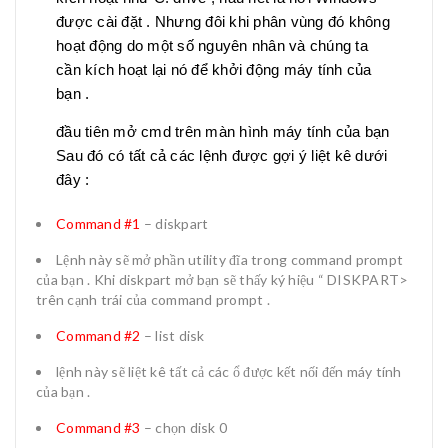
được cài đặt . Nhưng đôi khi phân vùng đó không
hoạt động do một số nguyên nhân và chúng ta
cần kích hoạt lại nó để khởi động máy tính của
bạn .
đầu tiên mở cmd trên màn hình máy tính của bạn
Sau đó có tất cả các lệnh được gợi ý liệt kê dưới
đây :
Command #1
– diskpart
Lệnh này sẽ mở phần utility đĩa trong command prompt
của bạn . Khi diskpart mở bạn sẽ thấy ký hiệu “ DISKPART>
trên cạnh trái của command prompt .
Command #2
– list disk
lệnh này sẽ liệt kê tất cả các ổ được kết nối đến máy tính
của bạn .
Command #3
– chọn disk 0