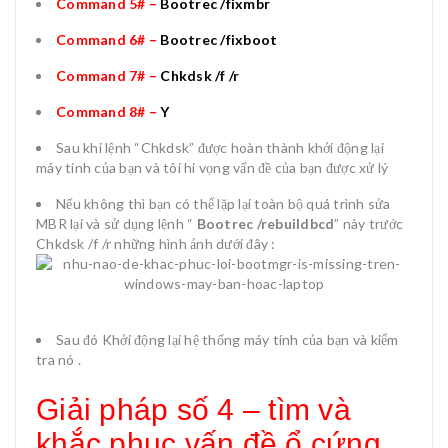
Command 5# –
Bootrec /fixmbr
Command 6# –
Bootrec /fixboot
Command 7# –
Chkdsk /f /r
Command 8# –
Y
Sau khi lệnh “Chkdsk” được hoàn thành khởi động lại
máy tính của bạn và tôi hi vọng vấn đề của bạn được xử lý
Nếu không thì bạn có thể lặp lại toàn bộ quá trình sửa
MBR lại và sử dụng lệnh “
Bootrec /rebuildbcd
” này trước
Chkdsk /f /r những hình ảnh dưới đây :
Sau đó Khởi động lại hệ thống máy tính của bạn và kiểm
tra nó .
Giải pháp số 4 – tìm và
khắc phục vấn đề ổ cứng