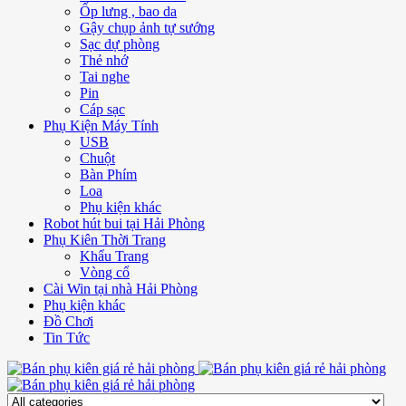
Ốp lưng , bao da
Gậy chụp ảnh tự sướng
Sạc dự phòng
Thẻ nhớ
Tai nghe
Pin
Cáp sạc
Phụ Kiện Máy Tính
USB
Chuột
Bàn Phím
Loa
Phụ kiện khác
Robot hút bui tại Hải Phòng
Phụ Kiên Thời Trang
Khẩu Trang
Vòng cổ
Cài Win tại nhà Hải Phòng
Phụ kiện khác
Đồ Chơi
Tin Tức