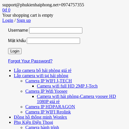
support@phukienhaiphong.net
+0974757355
0
₫
0
Your shopping cart is empty
Login
/
Sign up
Username
Mật khẩu
Forgot Your Password?
Lắp camera bộ hải phòng giá rẻ
Lắp camera wifi tại hải phòng
Camera IP WIFI J-TECH
Camera wifi full HD 2MP J-Tech
Camera IP Wifi Yoosee
Camera wifi hải phòng-Camera yoosee HD
1080P giá rẻ
Camera IP HDPARAGON
Camera IP WIFI Reolink
Đồng hồ thông minh Wonlex
Phụ Kiện Điện Thoại
Camera hành trình