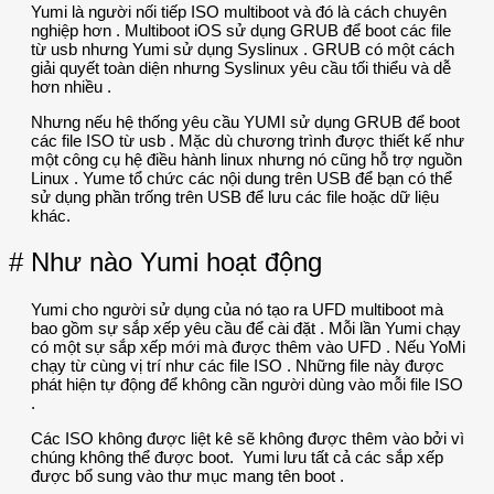
Yumi là người nối tiếp ISO multiboot và đó là cách chuyên
nghiệp hơn . Multiboot iOS sử dụng GRUB để boot các file
từ usb nhưng Yumi sử dụng Syslinux . GRUB có một cách
giải quyết toàn diện nhưng Syslinux yêu cầu tối thiểu và dễ
hơn nhiều .
Nhưng nếu hệ thống yêu cầu YUMI sử dụng GRUB để boot
các file ISO từ usb . Mặc dù chương trình được thiết kế như
một công cụ hệ điều hành linux nhưng nó cũng hỗ trợ nguồn
Linux . Yume tổ chức các nội dung trên USB để bạn có thể
sử dụng phần trống trên USB để lưu các file hoặc dữ liệu
khác.
# Như nào Yumi hoạt động
Yumi cho người sử dụng của nó tạo ra UFD multiboot mà
bao gồm sự sắp xếp yêu cầu để cài đặt . Mỗi lần Yumi chạy
có một sự sắp xếp mới mà được thêm vào UFD . Nếu YoMi
chạy từ cùng vị trí như các file ISO . Những file này được
phát hiện tự động để không cần người dùng vào mỗi file ISO
.
Các ISO không được liệt kê sẽ không được thêm vào bởi vì
chúng không thể được boot. Yumi lưu tất cả các sắp xếp
được bổ sung vào thư mục mang tên boot .