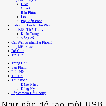
USB
Chuột
Bàn Phím
Loa
Phụ kiện khác
Robot hút bui tại Hải Phòng
Phụ Kiên Thời Trang
Khẩu Trang
Vòng cổ
Cài Win tại nhà Hải Phòng
Phụ kiện khác
Đồ Chơi
Tin Tức
Trang Chủ
Sản Phẩm
Liên Hệ
Tin Tức
Tài Khoản
Đăng Nhập
Đăng Ký
Lắp camera Hải Phòng
Như nào để tạo một USB