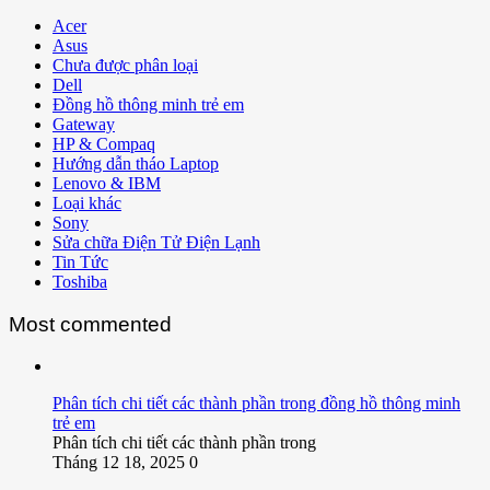
Acer
Asus
Chưa được phân loại
Dell
Đồng hồ thông minh trẻ em
Gateway
HP & Compaq
Hướng dẫn tháo Laptop
Lenovo & IBM
Loại khác
Sony
Sửa chữa Điện Tử Điện Lạnh
Tin Tức
Toshiba
Most commented
Phân tích chi tiết các thành phần trong đồng hồ thông minh
trẻ em
Phân tích chi tiết các thành phần trong
Tháng 12 18, 2025
0