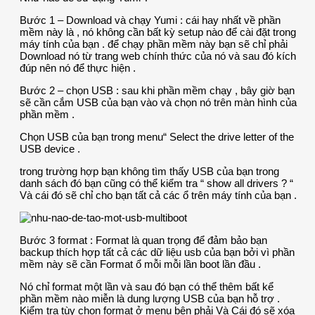
Bước 1 – Download và chạy Yumi : cái hay nhất về phần
mềm này là , nó không cần bất kỳ setup nào để cài đặt trong
máy tính của bạn . để chạy phần mềm này bạn sẽ chỉ phải
Download nó từ trang web chính thức của nó và sau đó kích
đúp nên nó để thực hiện .
Bước 2 – chọn USB : sau khi phần mềm chạy , bây giờ bạn
sẽ cần cắm USB của bạn vào và chọn nó trên màn hình của
phần mềm .
Chọn USB của bạn trong menu“ Select the drive letter of the
USB device .
trong trường hợp bạn không tìm thấy USB của bạn trong
danh sách đó bạn cũng có thể kiểm tra “ show all drivers ? “
Và cái đó sẽ chỉ cho bạn tất cả các ổ trên máy tính của bạn .
Bước 3 format : Format là quan trọng để đảm bảo bạn
backup thích hợp tất cả các dữ liệu usb của bạn bởi vì phần
mềm này sẽ cần Format ổ mỗi mỗi lần boot lần đầu .
Nó chỉ format một lần và sau đó bạn có thể thêm bất kể
phần mềm nào miễn là dung lượng USB của bạn hỗ trợ .
Kiểm tra tùy chọn format ở menu bên phải Và Cái đó sẽ xóa