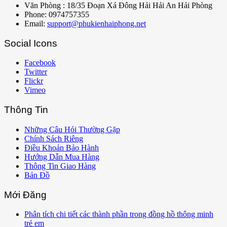
Văn Phòng : 18/35 Đoạn Xá Đông Hải Hải An Hải Phòng
Phone: 0974757355
Email:
support@phukienhaiphong.net
Social Icons
Facebook
Twitter
Flickr
Vimeo
Thông Tin
Những Câu Hỏi Thường Gặp
Chính Sách Riêng
Điều Khoản Bảo Hành
Hướng Dẫn Mua Hàng
Thông Tin Giao Hàng
Bản Đồ
Mới Đăng
Phân tích chi tiết các thành phần trong đồng hồ thông minh
trẻ em