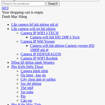
0
₫
0
Your shopping cart is empty
Danh Mục Hàng
Lắp camera bộ hải phòng giá rẻ
Lắp camera wifi tại hải phòng
Camera IP WIFI J-TECH
Camera wifi full HD 2MP J-Tech
Camera IP Wifi Yoosee
Camera wifi hải phòng-Camera yoosee HD
1080P giá rẻ
Camera IP HDPARAGON
Camera IP WIFI Reolink
Đồng hồ thông minh Wonlex
Phụ Kiện Điện Thoại
Camera hành trình
Ốp lưng , bao da
Gậy chụp ảnh tự sướng
Sạc dự phòng
Thẻ nhớ
Tai nghe
Pin
Cáp sạc
Phụ Kiện Máy Tính