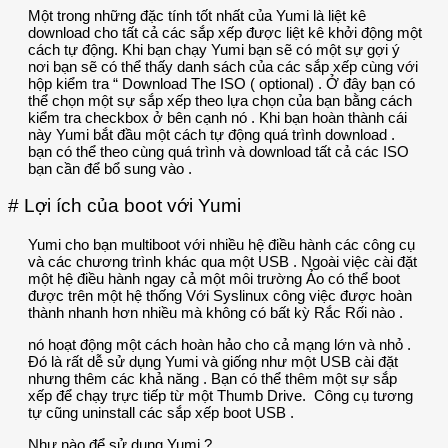
Một trong những đặc tính tốt nhất của Yumi là liệt kê
download cho tất cả các sắp xếp được liệt kê khởi động một
cách tự động. Khi bạn chạy Yumi bạn sẽ có một sự gợi ý
nơi bạn sẽ có thể thấy danh sách của các sắp xếp cùng với
hộp kiểm tra “ Download The ISO ( optional) . Ở đây bạn có
thể chọn một sự sắp xếp theo lựa chọn của bạn bằng cách
kiểm tra checkbox ở bên cạnh nó . Khi bạn hoàn thành cái
này Yumi bắt đầu một cách tự động quá trình download .
bạn có thể theo cùng quá trình và download tất cả các ISO
bạn cần để bổ sung vào .
# Lợi ích của boot với Yumi
Yumi cho bạn multiboot với nhiều hệ điều hành các công cụ
và các chương trình khác qua một USB . Ngoài việc cài đặt
một hệ điều hành ngay cả một môi trường Ảo có thể boot
được trên một hệ thống Với Syslinux công việc được hoàn
thành nhanh hơn nhiều mà không có bất kỳ Rắc Rối nào .
nó hoạt động một cách hoàn hảo cho cả mạng lớn và nhỏ .
Đó là rất dễ sử dụng Yumi và giống như một USB cài đặt
nhưng thêm các khả năng . Bạn có thể thêm một sự sắp
xếp để chạy trực tiếp từ một Thumb Drive. Công cụ tương
tự cũng uninstall các sắp xếp boot USB .
Như nào để sử dụng Yumi ?