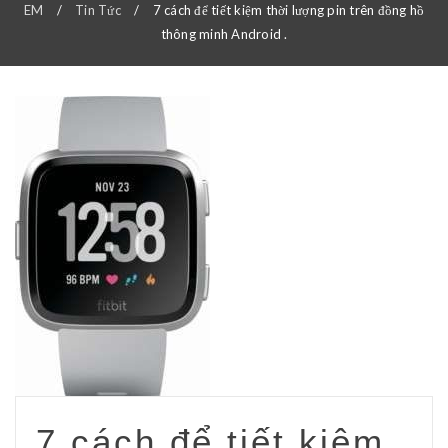
EM
/
Tin Tức
/
7 cách để tiết kiệm thời lượng pin trên đồng hồ
thông minh Android .
7 cách để tiết kiệm