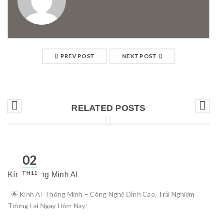
PREV POST
NEXT POST
RELATED POSTS
02
TH11
Kính Thông Minh AI
🌟 Kính AI Thông Minh – Công Nghệ Đỉnh Cao, Trải Nghiệm
Tương Lai Ngay Hôm Nay!