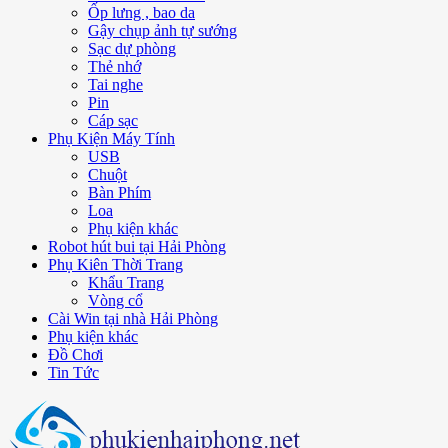
Ốp lưng , bao da
Gậy chụp ảnh tự sướng
Sạc dự phòng
Thẻ nhớ
Tai nghe
Pin
Cáp sạc
Phụ Kiện Máy Tính
USB
Chuột
Bàn Phím
Loa
Phụ kiện khác
Robot hút bui tại Hải Phòng
Phụ Kiên Thời Trang
Khẩu Trang
Vòng cổ
Cài Win tại nhà Hải Phòng
Phụ kiện khác
Đồ Chơi
Tin Tức