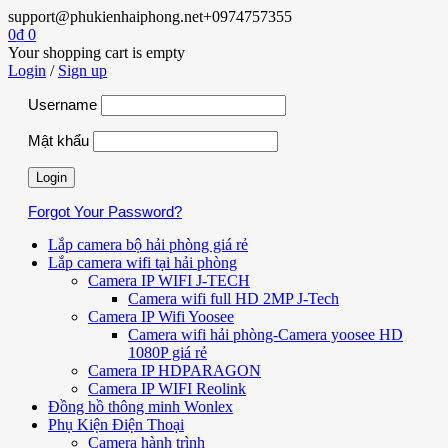
support@phukienhaiphong.net
+0974757355
0
₫
0
Your shopping cart is empty
Login
/
Sign up
Username
Mật khẩu
Forgot Your Password?
Lắp camera bộ hải phòng giá rẻ
Lắp camera wifi tại hải phòng
Camera IP WIFI J-TECH
Camera wifi full HD 2MP J-Tech
Camera IP Wifi Yoosee
Camera wifi hải phòng-Camera yoosee HD
1080P giá rẻ
Camera IP HDPARAGON
Camera IP WIFI Reolink
Đồng hồ thông minh Wonlex
Phụ Kiện Điện Thoại
Camera hành trình