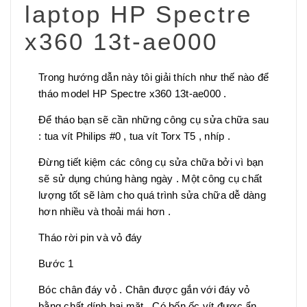
laptop HP Spectre
x360 13t-ae000
Trong hướng dẫn này tôi giải thích như thế nào để
tháo model HP Spectre x360 13t-ae000 .
Để tháo bạn sẽ cần những công cụ sửa chữa sau
: tua vít Philips #0 , tua vít Torx T5 , nhíp .
Đừng tiết kiệm các công cụ sửa chữa bởi vì bạn
sẽ sử dụng chúng hàng ngày . Một công cụ chất
lượng tốt sẽ làm cho quá trình sửa chữa dễ dàng
hơn nhiều và thoải mái hơn .
Tháo rời pin và vỏ đáy
Bước 1
Bóc chân đáy vỏ . Chân được gắn với đáy vỏ
bằng chất dính hai mặt . Có bốn ốc vít được ẩn