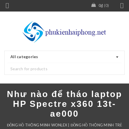
0
₫
0
All categories
Như nào để tháo laptop
HP Spectre x360 13t-
ae000
ĐỒNG HỒ THÔNG MINH WONLEX | ĐỒNG HỒ THÔNG MINH TRẺ