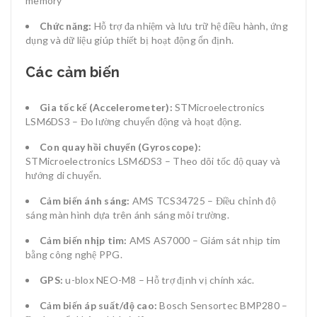
memory
Chức năng:
Hỗ trợ đa nhiệm và lưu trữ hệ điều hành, ứng
dụng và dữ liệu giúp thiết bị hoạt động ổn định.
Các cảm biến
Gia tốc kế (Accelerometer):
STMicroelectronics
LSM6DS3 – Đo lường chuyển động và hoạt động.
Con quay hồi chuyển (Gyroscope):
STMicroelectronics LSM6DS3 – Theo dõi tốc độ quay và
hướng di chuyển.
Cảm biến ánh sáng:
AMS TCS34725 – Điều chỉnh độ
sáng màn hình dựa trên ánh sáng môi trường.
Cảm biến nhịp tim:
AMS AS7000 – Giám sát nhịp tim
bằng công nghệ PPG.
GPS:
u-blox NEO-M8 – Hỗ trợ định vị chính xác.
Cảm biến áp suất/độ cao:
Bosch Sensortec BMP280 –