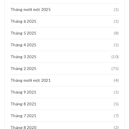
Th7 29, 2018
Tháng mười một 2025
(1)
2 cái 720 HD : 0976416684
Tháng 6 2025
(1)
Tháng 5 2025
(8)
Tháng 4 2025
(1)
Tháng 3 2025
(10)
Tháng 2 2025
(75)
Tháng mười một 2021
(4)
Tháng 9 2021
(1)
Tháng 8 2021
(5)
Tháng 7 2021
(7)
Tháng 8 2020
(2)