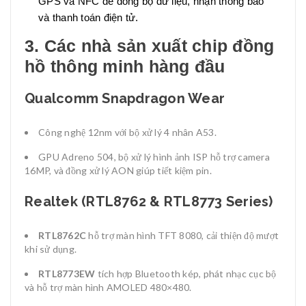
GPS và NFC để đồng bộ dữ liệu, nhận thông báo
và thanh toán điện tử.
3. Các nhà sản xuất chip đồng
hồ thông minh hàng đầu
Qualcomm Snapdragon Wear
Công nghệ 12nm với bộ xử lý 4 nhân A53.
GPU Adreno 504, bộ xử lý hình ảnh ISP hỗ trợ camera
16MP, và đồng xử lý AON giúp tiết kiệm pin.
Realtek (RTL8762 & RTL8773 Series)
RTL8762C
hỗ trợ màn hình TFT 8080, cải thiện độ mượt
khi sử dụng.
RTL8773EW
tích hợp Bluetooth kép, phát nhạc cục bộ
và hỗ trợ màn hình AMOLED 480×480.