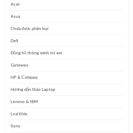
Acer
CHUYÊN SÂU
Asus
PHÂN TÍCH CHI TIẾT SƠ ĐỒ MẠCH HIỂN THỊ 1.42” LCM (SPI)
TRONG ĐỒNG HỒ THÔNG MINH –
Chưa được phân loại
Read More
0
Dell
08
Đồng hồ thông minh trẻ em
TH6
Hướng Dẫn Reset Đồng Hồ Thông Minh Trẻ Em Khi Bị
Gateway
Lỗi Hoặc Quên Mật Khẩu
HP & Compaq
Hướng Dẫn Reset Đồng Hồ Thông Minh Trẻ Em Khi Bị Lỗi Hoặc
Quên Mật Khẩu Đồng hồ
Hướng dẫn tháo Laptop
Read More
0
Lenovo & IBM
25
Loại khác
TH5
Đồng Hồ Thông Minh Chat GPT AI – Cách Mạng Giao
Sony
Tiếp Với Trí Tuệ Nhân Tạo