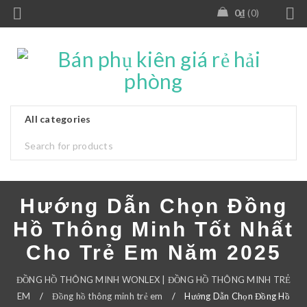
0
₫
0
Hướng Dẫn Chọn Đồng
Hồ Thông Minh Tốt Nhất
Cho Trẻ Em Năm 2025
ĐỒNG HỒ THÔNG MINH WONLEX | ĐỒNG HỒ THÔNG MINH TRẺ
EM
/
Đồng hồ thông minh trẻ em
/
Hướng Dẫn Chọn Đồng Hồ