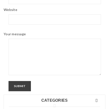
TH12
Phân Tích Sơ Đồ Mạch Loa Đồng Hồ Thông Minh –
Speaker Circuit Chi Tiết
Website
Phân Tích Sơ Đồ Mạch Loa Đồng Hồ Thông Minh – Speaker
Circuit Chi Tiết & Chuyên Sâu
Read More
0
Your message
04
TH12
PHÂN TÍCH CHUYÊN SÂU SƠ ĐỒ MẠCH CẢM ỨNG
ĐỒNG HỒ THÔNG MINH WONLEX
PHÂN TÍCH CHUYÊN SÂU SƠ ĐỒ MẠCH CẢM ỨNG ĐỒNG HỒ
THÔNG MINH WONLEX Cảm ứng là một
Read More
0
SUBMIT
02
CATEGORIES
TH12
PHÂN TÍCH CHI TIẾT SƠ ĐỒ MẠCH HIỂN THỊ 1.42”
LCM (SPI) TRONG ĐỒNG HỒ THÔNG MINH – BẢN