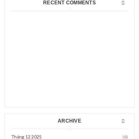
RECENT COMMENTS
Tháng 3 15, 2017
0
Read More
0
Nhung
21
Th8 04, 2018
Như nào để cài đặt
TH5
Hướng Dẫn Chọn Mua Đồng Hồ Thông Minh Trẻ Em Tốt
Wifi Repeater-Kích sóng Wifi
Nhung : 0965673821 02 cam
Nhất Năm 2025
Như nào để cài đặt Wifi Repeater-Kích sóng
Tháng 3 20, 2017
0
Hướng Dẫn Chọn Mua Đồng Hồ Thông Minh Trẻ Em Tốt Nhất
huyen
Năm 2025 Trong thời đại công
Th8 01, 2018
Read More
0
5*
Quạt tích điện 3 cấp độ hải
phòng
Quạt tích điện 03 cấp độ hải phòng Quạt
huyen
Tháng 4 11, 2017
0
Th8 01, 2018
dung duoc
ARCHIVE
Đạt
Tháng 12 2025
(6)