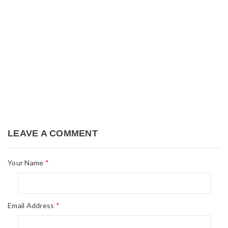
18
TH12
Phân tích chi tiết các thành phần trong đồng hồ thông
minh trẻ em
Phân tích chi tiết các thành phần trong đồng hồ thông minh trẻ
em . 1. Tổng quan
Read More
0
05
LEAVE A COMMENT
TH12
Phân tích chi tiết mạch IC sạc cho đồng hồ thông minh
Phân tích chi tiết mạch IC sạc cho đồng hồ thông minh (theo sơ
Your Name
*
đồ) 1. Tổng quan
Read More
0
Email Address
*
04