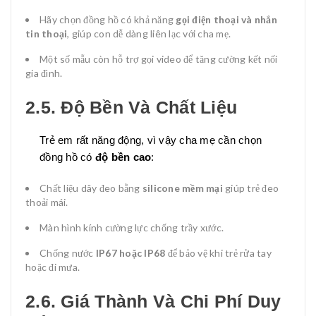
Hãy chọn đồng hồ có khả năng
gọi điện thoại và nhắn
tin thoại
, giúp con dễ dàng liên lạc với cha mẹ.
Một số mẫu còn hỗ trợ gọi video để tăng cường kết nối
gia đình.
2.5. Độ Bền Và Chất Liệu
Trẻ em rất năng động, vì vậy cha mẹ cần chọn
đồng hồ có
độ bền cao
:
Chất liệu dây đeo bằng
silicone mềm mại
giúp trẻ đeo
thoải mái.
Màn hình kính cường lực chống trầy xước.
Chống nước
IP67 hoặc IP68
để bảo vệ khi trẻ rửa tay
hoặc đi mưa.
2.6. Giá Thành Và Chi Phí Duy