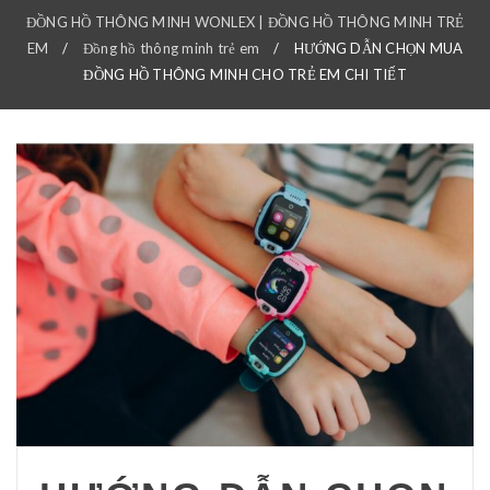
ĐỒNG HỒ THÔNG MINH WONLEX | ĐỒNG HỒ THÔNG MINH TRẺ
EM
/
Đồng hồ thông minh trẻ em
/
HƯỚNG DẪN CHỌN MUA
ĐỒNG HỒ THÔNG MINH CHO TRẺ EM CHI TIẾT