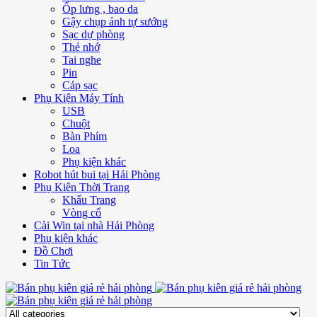
Ốp lưng , bao da
Gậy chụp ảnh tự sướng
Sạc dự phòng
Thẻ nhớ
Tai nghe
Pin
Cáp sạc
Phụ Kiện Máy Tính
USB
Chuột
Bàn Phím
Loa
Phụ kiện khác
Robot hút bui tại Hải Phòng
Phụ Kiên Thời Trang
Khẩu Trang
Vòng cổ
Cài Win tại nhà Hải Phòng
Phụ kiện khác
Đồ Chơi
Tin Tức