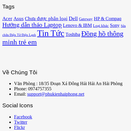
Tags
Acer
Asus
Dell
Chưa được phân loại
HP & Compaq
Gateway
Hướng dẫn tháo Laptop
Lenovo & IBM
Sony
Loại khác
Sửa
Tin Tức
Đồng hồ thông
Toshiba
chữa Điện Tử Điện Lạnh
minh trẻ em
Về Chúng Tôi
Văn Phòng : 18/35 Đoạn Xá Đông Hải Hải An Hải Phòng
Phone: 0974757355
Email:
support@phukienhaiphong.net
Social Icons
Facebook
Twitter
Flickr