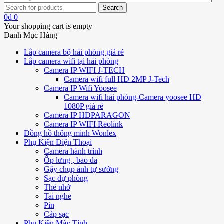
0
₫
0
Your shopping cart is empty
Danh Mục Hàng
Lắp camera bộ hải phòng giá rẻ
Lắp camera wifi tại hải phòng
Camera IP WIFI J-TECH
Camera wifi full HD 2MP J-Tech
Camera IP Wifi Yoosee
Camera wifi hải phòng-Camera yoosee HD
1080P giá rẻ
Camera IP HDPARAGON
Camera IP WIFI Reolink
Đồng hồ thông minh Wonlex
Phụ Kiện Điện Thoại
Camera hành trình
Ốp lưng , bao da
Gậy chụp ảnh tự sướng
Sạc dự phòng
Thẻ nhớ
Tai nghe
Pin
Cáp sạc
Phụ Kiện Máy Tính