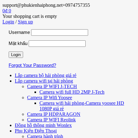
support@phukienhaiphong.net
+0974757355
0
₫
0
Your shopping cart is empty
Login
/
Sign up
Username
Mật khẩu
Forgot Your Password?
Lắp camera bộ hải phòng giá rẻ
Lắp camera wifi tại hải phòng
Camera IP WIFI J-TECH
Camera wifi full HD 2MP J-Tech
Camera IP Wifi Yoosee
Camera wifi hải phòng-Camera yoosee HD
1080P giá rẻ
Camera IP HDPARAGON
Camera IP WIFI Reolink
Đồng hồ thông minh Wonlex
Phụ Kiện Điện Thoại
Camera hành trình