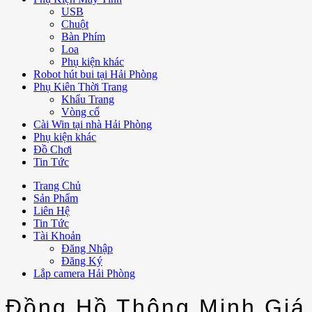
USB
Chuột
Bàn Phím
Loa
Phụ kiện khác
Robot hút bui tại Hải Phòng
Phụ Kiên Thời Trang
Khẩu Trang
Vòng cổ
Cài Win tại nhà Hải Phòng
Phụ kiện khác
Đồ Chơi
Tin Tức
Trang Chủ
Sản Phẩm
Liên Hệ
Tin Tức
Tài Khoản
Đăng Nhập
Đăng Ký
Lắp camera Hải Phòng
Đồng Hồ Thông Minh Giá