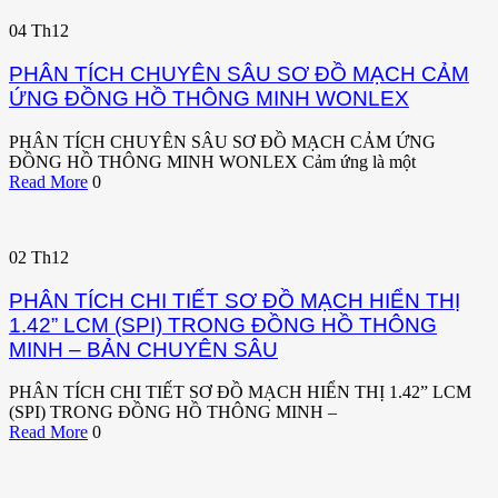
04
Th12
PHÂN TÍCH CHUYÊN SÂU SƠ ĐỒ MẠCH CẢM
ỨNG ĐỒNG HỒ THÔNG MINH WONLEX
PHÂN TÍCH CHUYÊN SÂU SƠ ĐỒ MẠCH CẢM ỨNG
ĐỒNG HỒ THÔNG MINH WONLEX Cảm ứng là một
Read More
0
02
Th12
PHÂN TÍCH CHI TIẾT SƠ ĐỒ MẠCH HIỂN THỊ
1.42” LCM (SPI) TRONG ĐỒNG HỒ THÔNG
MINH – BẢN CHUYÊN SÂU
PHÂN TÍCH CHI TIẾT SƠ ĐỒ MẠCH HIỂN THỊ 1.42” LCM
(SPI) TRONG ĐỒNG HỒ THÔNG MINH –
Read More
0