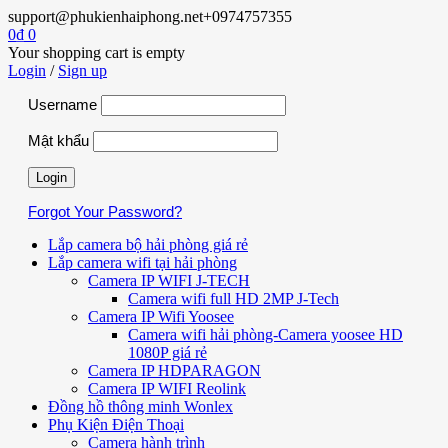
support@phukienhaiphong.net
+0974757355
0
₫
0
Your shopping cart is empty
Login
/
Sign up
Username
Mật khẩu
Forgot Your Password?
Lắp camera bộ hải phòng giá rẻ
Lắp camera wifi tại hải phòng
Camera IP WIFI J-TECH
Camera wifi full HD 2MP J-Tech
Camera IP Wifi Yoosee
Camera wifi hải phòng-Camera yoosee HD
1080P giá rẻ
Camera IP HDPARAGON
Camera IP WIFI Reolink
Đồng hồ thông minh Wonlex
Phụ Kiện Điện Thoại
Camera hành trình