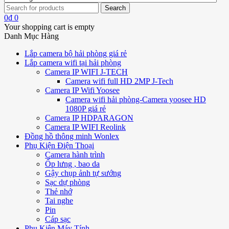
0
₫
0
Your shopping cart is empty
Danh Mục Hàng
Lắp camera bộ hải phòng giá rẻ
Lắp camera wifi tại hải phòng
Camera IP WIFI J-TECH
Camera wifi full HD 2MP J-Tech
Camera IP Wifi Yoosee
Camera wifi hải phòng-Camera yoosee HD
1080P giá rẻ
Camera IP HDPARAGON
Camera IP WIFI Reolink
Đồng hồ thông minh Wonlex
Phụ Kiện Điện Thoại
Camera hành trình
Ốp lưng , bao da
Gậy chụp ảnh tự sướng
Sạc dự phòng
Thẻ nhớ
Tai nghe
Pin
Cáp sạc
Phụ Kiện Máy Tính