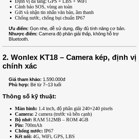
Định vị đa tầng: GPS + LBS + WiFi
Cảnh báo SOS, vùng an toàn
Gửi và nhận tin nhắn văn bản, âm thanh
Chống nước, chống bụi chuẩn IP67
Ưu điểm:
Gọn nhẹ, dễ sử dụng, đầy đủ tính năng cơ bản.
Nhược điểm:
Camera độ phân giải thấp, không hỗ trợ
Bluetooth.
2. Wonlex KT18 – Camera kép, định vị
chính xác
Giá tham khảo:
1.590.000đ
Phù hợp:
Bé từ 7–13 tuổi
Thông số kỹ thuật:
Màn hình:
1.4 inch, độ phân giải 240×240 pixels
Camera:
2 camera (trước và bên cạnh)
Bộ nhớ:
RAM 512MB – ROM 4GB
Pin:
700mAh
Chống nước:
IP67
Kết nối:
4G, WiFi, GPS, LBS