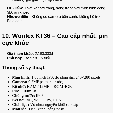
Ưu điểm:
Thiết kế thời trang, sang trọng với màn hình cong
3D, pin khỏe.
Nhược điểm:
Không có camera bên cạnh, không hỗ trợ
Bluetooth.
10. Wonlex KT36 – Cao cấp nhất, pin
cực khỏe
Giá tham khảo:
2.190.000đ
Phù hợp:
Bé từ 8–15 tuổi
Thông số kỹ thuật:
Màn hình:
1.85 inch IPS, độ phân giải 240×280 pixels
Camera:
0.3MP (camera trước)
Bộ nhớ:
RAM 512MB – ROM 4GB
Pin:
1100mAh
Chống nước:
IP67
Kết nối:
4G, WiFi, GPS, LBS
Chất liệu:
Vỏ nhựa nguyên khối cao cấp
Màu sắc:
Đen, xanh, hồng pastel