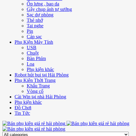
Ốp lưng , bao da
Gậy chụp ảnh tự sướng
Sạc dự phòng
Thẻ nhớ
Tai nghe
Pin
Cáp sạc
Phụ Kiện Máy Tính
USB
Chuột
Bàn Phím
Loa
Phụ kiện khác
Robot hút bui tại Hải Phòng
Phụ Kiên Thời Trang
Khẩu Trang
Vòng cổ
Cài Win tại nhà Hải Phòng
Phụ kiện khác
Đồ Chơi
Tin Tức