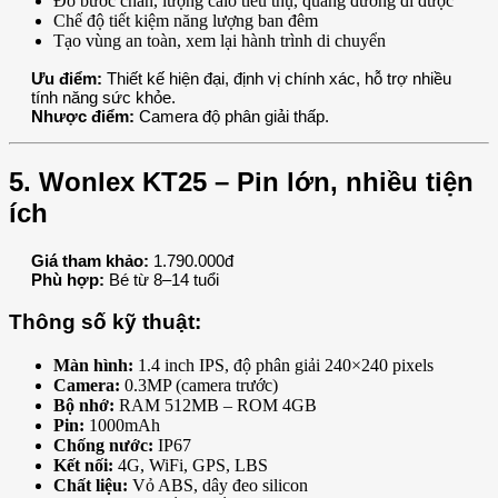
Đo bước chân, lượng calo tiêu thụ, quãng đường đi được
Chế độ tiết kiệm năng lượng ban đêm
Tạo vùng an toàn, xem lại hành trình di chuyển
Ưu điểm:
Thiết kế hiện đại, định vị chính xác, hỗ trợ nhiều
tính năng sức khỏe.
Nhược điểm:
Camera độ phân giải thấp.
5. Wonlex KT25 – Pin lớn, nhiều tiện
ích
Giá tham khảo:
1.790.000đ
Phù hợp:
Bé từ 8–14 tuổi
Thông số kỹ thuật:
Màn hình:
1.4 inch IPS, độ phân giải 240×240 pixels
Camera:
0.3MP (camera trước)
Bộ nhớ:
RAM 512MB – ROM 4GB
Pin:
1000mAh
Chống nước:
IP67
Kết nối:
4G, WiFi, GPS, LBS
Chất liệu:
Vỏ ABS, dây đeo silicon