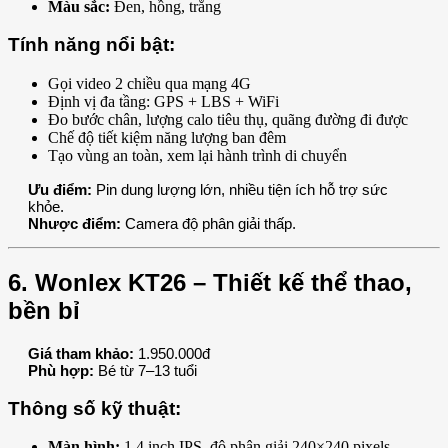
Màu sắc:
Đen, hồng, trắng
Tính năng nổi bật:
Gọi video 2 chiều qua mạng 4G
Định vị đa tầng: GPS + LBS + WiFi
Đo bước chân, lượng calo tiêu thụ, quãng đường đi được
Chế độ tiết kiệm năng lượng ban đêm
Tạo vùng an toàn, xem lại hành trình di chuyển
Ưu điểm:
Pin dung lượng lớn, nhiều tiện ích hỗ trợ sức
khỏe.
Nhược điểm:
Camera độ phân giải thấp.
6. Wonlex KT26 – Thiết kế thể thao,
bền bỉ
Giá tham khảo:
1.950.000đ
Phù hợp:
Bé từ 7–13 tuổi
Thông số kỹ thuật:
Màn hình:
1.4 inch IPS, độ phân giải 240×240 pixels