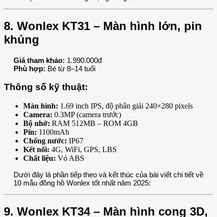
8. Wonlex KT31 – Màn hình lớn, pin
khủng
Giá tham khảo:
1.990.000đ
Phù hợp:
Bé từ 8–14 tuổi
Thông số kỹ thuật:
Màn hình:
1.69 inch IPS, độ phân giải 240×280 pixels
Camera:
0.3MP (camera trước)
Bộ nhớ:
RAM 512MB – ROM 4GB
Pin:
1100mAh
Chống nước:
IP67
Kết nối:
4G, WiFi, GPS, LBS
Chất liệu:
Vỏ ABS
Dưới đây là phần tiếp theo và kết thúc của bài viết chi tiết về
10 mẫu đồng hồ Wonlex tốt nhất năm 2025:
9. Wonlex KT34 – Màn hình cong 3D,