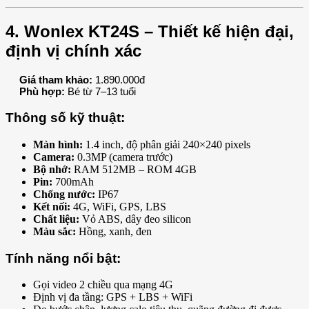
4. Wonlex KT24S – Thiết kế hiện đại,
định vị chính xác
Giá tham khảo:
1.890.000đ
Phù hợp:
Bé từ 7–13 tuổi
Thông số kỹ thuật:
Màn hình:
1.4 inch, độ phân giải 240×240 pixels
Camera:
0.3MP (camera trước)
Bộ nhớ:
RAM 512MB – ROM 4GB
Pin:
700mAh
Chống nước:
IP67
Kết nối:
4G, WiFi, GPS, LBS
Chất liệu:
Vỏ ABS, dây đeo silicon
Màu sắc:
Hồng, xanh, đen
Tính năng nổi bật:
Gọi video 2 chiều qua mạng 4G
Định vị đa tầng: GPS + LBS + WiFi