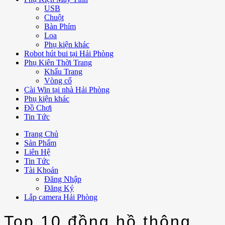
USB
Chuột
Bàn Phím
Loa
Phụ kiện khác
Robot hút bui tại Hải Phòng
Phụ Kiên Thời Trang
Khẩu Trang
Vòng cổ
Cài Win tại nhà Hải Phòng
Phụ kiện khác
Đồ Chơi
Tin Tức
Trang Chủ
Sản Phẩm
Liên Hệ
Tin Tức
Tài Khoản
Đăng Nhập
Đăng Ký
Lắp camera Hải Phòng
Top 10 đồng hồ thông