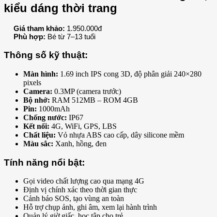
kiểu dáng thời trang
Giá tham khảo:
1.950.000đ
Phù hợp:
Bé từ 7–13 tuổi
Thông số kỹ thuật:
Màn hình:
1.69 inch IPS cong 3D, độ phân giải 240×280
pixels
Camera:
0.3MP (camera trước)
Bộ nhớ:
RAM 512MB – ROM 4GB
Pin:
1000mAh
Chống nước:
IP67
Kết nối:
4G, WiFi, GPS, LBS
Chất liệu:
Vỏ nhựa ABS cao cấp, dây silicone mềm
Màu sắc:
Xanh, hồng, đen
Tính năng nổi bật:
Gọi video chất lượng cao qua mạng 4G
Định vị chính xác theo thời gian thực
Cảnh báo SOS, tạo vùng an toàn
Hỗ trợ chụp ảnh, ghi âm, xem lại hành trình
Quản lý giờ giấc, học tập cho trẻ