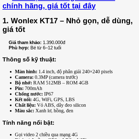
chính hãng, giá tốt tại đây
1. Wonlex KT17 – Nhỏ gọn, dễ dùng,
giá tốt
Giá tham khảo:
1.390.000đ
Phù hợp:
Bé từ 6–12 tuổi
Thông số kỹ thuật:
Màn hình:
1.4 inch, độ phân giải 240×240 pixels
Camera:
0.3MP (camera trước)
Bộ nhớ:
RAM 512MB – ROM 4GB
Pin:
700mAh
Chống nước:
IP67
Kết nối:
4G, WiFi, GPS, LBS
Chất liệu:
Vỏ ABS, dây đeo silicon
Màu sắc:
Xanh lơ, hồng, đen
Tính năng nổi bật:
Gọi video 2 chiều qua mạng 4G