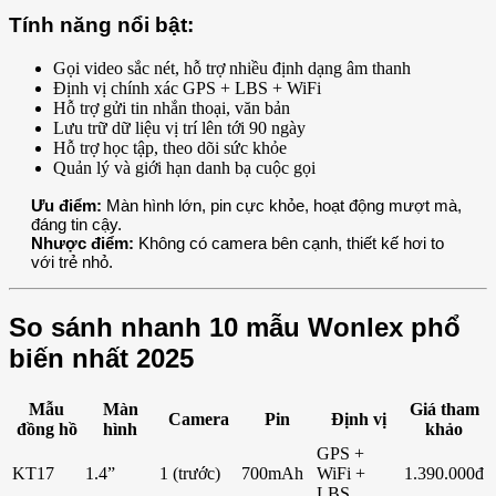
Tính năng nổi bật:
Gọi video sắc nét, hỗ trợ nhiều định dạng âm thanh
Định vị chính xác GPS + LBS + WiFi
Hỗ trợ gửi tin nhắn thoại, văn bản
Lưu trữ dữ liệu vị trí lên tới 90 ngày
Hỗ trợ học tập, theo dõi sức khỏe
Quản lý và giới hạn danh bạ cuộc gọi
Ưu điểm:
Màn hình lớn, pin cực khỏe, hoạt động mượt mà,
đáng tin cậy.
Nhược điểm:
Không có camera bên cạnh, thiết kế hơi to
với trẻ nhỏ.
So sánh nhanh 10 mẫu Wonlex phổ
biến nhất 2025
Mẫu
Màn
Giá tham
Camera
Pin
Định vị
đồng hồ
hình
khảo
GPS +
KT17
1.4”
1 (trước)
700mAh
WiFi +
1.390.000đ
LBS