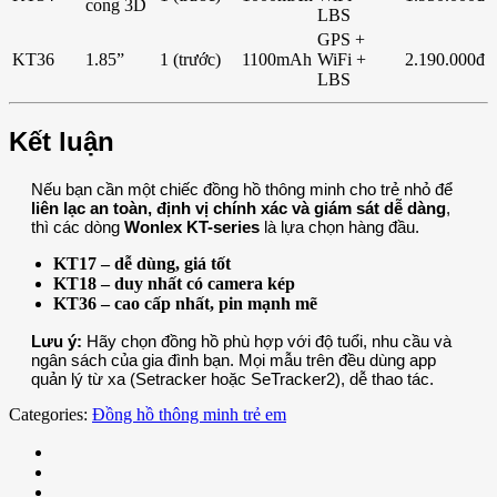
cong 3D
LBS
GPS +
KT36
1.85”
1 (trước)
1100mAh
WiFi +
2.190.000đ
LBS
Kết luận
Nếu bạn cần một chiếc đồng hồ thông minh cho trẻ nhỏ để
liên lạc an toàn, định vị chính xác và giám sát dễ dàng
,
thì các dòng
Wonlex KT-series
là lựa chọn hàng đầu.
KT17 – dễ dùng, giá tốt
KT18 – duy nhất có camera kép
KT36 – cao cấp nhất, pin mạnh mẽ
Lưu ý:
Hãy chọn đồng hồ phù hợp với độ tuổi, nhu cầu và
ngân sách của gia đình bạn. Mọi mẫu trên đều dùng app
quản lý từ xa (Setracker hoặc SeTracker2), dễ thao tác.
Categories:
Đồng hồ thông minh trẻ em