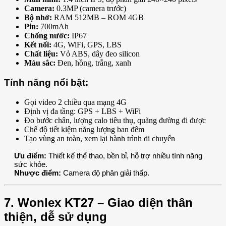
Camera:
0.3MP (camera trước)
Bộ nhớ:
RAM 512MB – ROM 4GB
Pin:
700mAh
Chống nước:
IP67
Kết nối:
4G, WiFi, GPS, LBS
Chất liệu:
Vỏ ABS, dây đeo silicon
Màu sắc:
Đen, hồng, trắng, xanh
Tính năng nổi bật:
Gọi video 2 chiều qua mạng 4G
Định vị đa tầng: GPS + LBS + WiFi
Đo bước chân, lượng calo tiêu thụ, quãng đường đi được
Chế độ tiết kiệm năng lượng ban đêm
Tạo vùng an toàn, xem lại hành trình di chuyển
Ưu điểm:
Thiết kế thể thao, bền bỉ, hỗ trợ nhiều tính năng
sức khỏe.
Nhược điểm:
Camera độ phân giải thấp.
7. Wonlex KT27 – Giao diện thân
thiện, dễ sử dụng