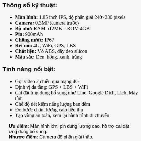
Thông số kỹ thuật:
Màn hình:
1.85 inch IPS, độ phân giải 240×280 pixels
Camera:
0.3MP (camera trước)
Bộ nhớ:
RAM 512MB – ROM 4GB
Pin:
900mAh
Chống nước:
IP67
Kết nối:
4G, WiFi, GPS, LBS
Chất liệu:
Vỏ ABS, dây đeo silicon
Màu sắc:
Đen, hồng, xanh, trắng
Tính năng nổi bật:
Gọi video 2 chiều qua mạng 4G
Định vị đa tầng: GPS + LBS + WiFi
Cài đặt ứng dụng bổ sung như Line, Google Dịch, Lịch, Máy
tính
Chế độ tiết kiệm năng lượng ban đêm
Đo bước chân, lượng calo tiêu thụ
Tạo vùng an toàn, xem lại hành trình di chuyển
Ưu điểm:
Màn hình lớn, pin dung lượng cao, hỗ trợ cài đặt
ứng dụng bổ sung.
Nhược điểm:
Camera độ phân giải thấp.