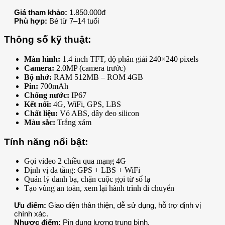
Giá tham khảo:
1.850.000đ
Phù hợp:
Bé từ 7–14 tuổi
Thông số kỹ thuật:
Màn hình:
1.4 inch TFT, độ phân giải 240×240 pixels
Camera:
2.0MP (camera trước)
Bộ nhớ:
RAM 512MB – ROM 4GB
Pin:
700mAh
Chống nước:
IP67
Kết nối:
4G, WiFi, GPS, LBS
Chất liệu:
Vỏ ABS, dây đeo silicon
Màu sắc:
Trắng xám
Tính năng nổi bật:
Gọi video 2 chiều qua mạng 4G
Định vị đa tầng: GPS + LBS + WiFi
Quản lý danh bạ, chặn cuộc gọi từ số lạ
Tạo vùng an toàn, xem lại hành trình di chuyển
Ưu điểm:
Giao diện thân thiện, dễ sử dụng, hỗ trợ định vị
chính xác.
Nhược điểm:
Pin dung lượng trung bình.