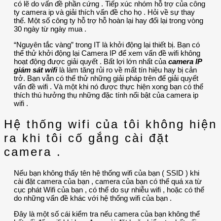
có lẽ do vấn đề phần cứng . Tiếp xúc nhóm hỗ trợ của công
ty camera ip và giải thích vấn đề cho họ . Hỏi về sự thay
thế. Một số công ty hỗ trợ hỗ hoàn lại hay đổi lại trong vòng
30 ngày từ ngày mua .
“Nguyên tắc vàng” trong IT là khởi động lại thiết bị. Bạn có
thể thử khởi động lại Camera IP để xem vấn đề wifi không
hoạt động được giải quyết . Bất lợi lớn nhất của
camera IP
giám sát wifi
là làm tăng rủi ro về mất tín hiệu hay bị cản
trở. Bạn vẫn có thể thử những giải pháp trên để giải quyết
vấn đề wifi . Và một khi nó được thực hiện xong bạn có thể
thích thú hưởng thụ những đặc tính nổi bật của camera ip
wifi .
Hệ thống wifi của tôi không hiện
ra khi tôi cố gắng cài đặt
camera .
Nếu bạn không thấy tên hệ thống wifi của bạn ( SSID ) khi
cài đặt camera của bạn , camera của bạn có thể quá xa từ
cục phát Wifi của bạn , có thể do sự nhiễu wifi , hoặc có thể
do những vấn đề khác với hệ thống wifi của bạn .
Đây là một số cái kiểm tra nếu camera của bạn không thể