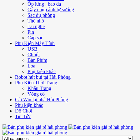
Ốp lưng , bao da
Gậy chụp ảnh tự sướng
Sạc dự phòng
Thẻ nhớ
Tai nghe
Pin
Cáp sạc
Phụ Kiện Máy Tính
USB
Chuột
Bàn Phím
Loa
Phụ kiện khác
Robot hút bui tại Hải Phòng
Phụ Kiên Thời Trang
Khẩu Trang
Vòng cổ
Cài Win tại nhà Hải Phòng
Phụ kiện khác
Đồ Chơi
Tin Tức