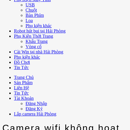
USB
Chuột
Bàn Phím
Loa
Phụ kiện khác
Robot hút bui tại Hải Phòng
Phụ Kiên Thời Trang
Khẩu Trang
Vòng cổ
Cài Win tại nhà Hải Phòng
Phụ kiện khác
Đồ Chơi
Tin Tức
Trang Chủ
Sản Phẩm
Liên Hệ
Tin Tức
Tài Khoản
Đăng Nhập
Đăng Ký
Lắp camera Hải Phòng
Camera wifi không hoạt