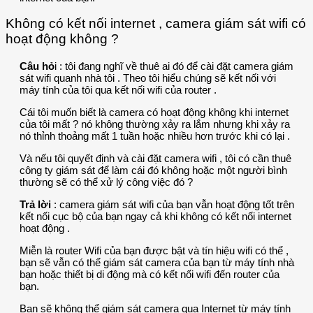
Không có kết nối internet , camera giám sát wifi có
hoạt động không ?
Câu hỏ
i : tôi đang nghĩ về thuê ai đó để cài đặt camera giám
sát wifi quanh nhà tôi . Theo tôi hiểu chúng sẽ kết nối với
máy tính của tôi qua kết nối wifi của router .
Cái tôi muốn biết là camera có hoạt động không khi internet
của tôi mất ? nó không thường xảy ra lắm nhưng khi xảy ra
nó thỉnh thoảng mất 1 tuần hoặc nhiều hơn trước khi có lại .
Và nếu tôi quyết định và cài đặt camera wifi , tôi có cần thuê
công ty giám sát để làm cái đó không hoặc một người bình
thường sẽ có thể xử lý công việc đó ?
Trả lời
: camera giám sát wifi của bạn vẫn hoạt động tốt trên
kết nối cục bộ của bạn ngay cả khi không có kết nối internet
hoạt động .
Miễn là router Wifi của bạn được bật và tín hiệu wifi có thể ,
bạn sẽ vẫn có thể giám sát camera của bạn từ máy tính nhà
bạn hoặc thiết bị di động mà có kết nối wifi đến router của
bạn.
Bạn sẽ không thể giám sát camera qua Internet từ máy tính