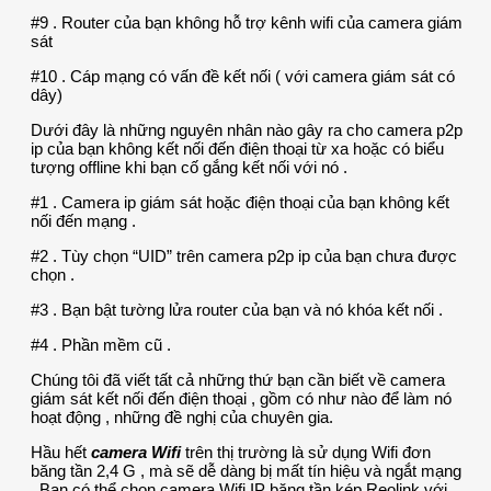
#9 . Router của bạn không hỗ trợ kênh wifi của camera giám
sát
#10 . Cáp mạng có vấn đề kết nối ( với camera giám sát có
dây)
Dưới đây là những nguyên nhân nào gây ra cho camera p2p
ip của bạn không kết nối đến điện thoại từ xa hoặc có biểu
tượng offline khi bạn cố gắng kết nối với nó .
#1 . Camera ip giám sát hoặc điện thoại của bạn không kết
nối đến mạng .
#2 . Tùy chọn “UID” trên camera p2p ip của bạn chưa được
chọn .
#3 . Bạn bật tường lửa router của bạn và nó khóa kết nối .
#4 . Phần mềm cũ .
Chúng tôi đã viết tất cả những thứ bạn cần biết về camera
giám sát kết nối đến điện thoại , gồm có như nào để làm nó
hoạt động , những đề nghị của chuyên gia.
Hầu hết
camera Wifi
trên thị trường là sử dụng Wifi đơn
băng tần 2,4 G , mà sẽ dễ dàng bị mất tín hiệu và ngắt mạng
. Bạn có thể chọn camera Wifi IP băng tần kép Reolink với