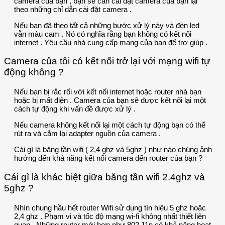
camera của bạn , bạn sẽ cần cài đặt camera của bạn lại
theo những chỉ dẫn cài đặt camera .
Nếu bạn đã theo tất cả những bước xử lý này và đèn led
vẫn màu cam . Nó có nghĩa rằng bạn không có kết nối
internet . Yêu cầu nhà cung cấp mạng của bạn để trợ giúp .
Camera của tôi có kết nối trở lại với mạng wifi tự
động không ?
Nếu bạn bị rắc rối với kết nối internet hoặc router nhà bạn
hoặc bị mất điện . Camera của bạn sẽ được kết nối lại một
cách tự động khi vấn đề được xử lý .
Nếu camera không kết nối lại một cách tự động bạn có thể
rút ra và cắm lại adapter nguồn của camera .
Cái gì là băng tần wifi ( 2,4 ghz và 5ghz ) như nào chúng ảnh
hưởng đến khả năng kết nối camera đến router của bạn ?
Cái gì là khác biệt giữa băng tần wifi 2.4ghz và
5ghz ?
Nhìn chung hầu hết router Wifi sử dụng tín hiệu 5 ghz hoặc
2,4 ghz . Phạm vi và tốc độ mạng wi-fi không nhất thiết liên
quan . Những router mới hơn như 802.11n có khả năng hoạt