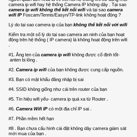
camera ip wifi hay hệ thống Camera IP không dây . Tại sao
camera ip wifi không thể kết nối wifi
và tại sao
camera
wifi IP
Foscam/Tennis/Easyn/TP-link không hoạt động ?
Lý do tại sao camera ip của bạn
không thể kết nối với wifi
Kiểm tra một số lý do tại sao camera an ninh của bạn hoạt
động trên hệ thống ( IP camera) là không hoạt động trên wifi
.
#1. Ăng ten của
camera ip wifi
không được cố định tốt-
anten bị lỏng .
#2.
Camera ip wifi
của bạn không được cung cấp nguồn.
#3. Bạn có mật khẩu đăng nhập bị sai
#4. SSID không giống như cái trên router của bạn
#5. Tín hiệu wifi yếu- camera ip quá xa từ Router .
#6.
Camera Wifi IP
có một địa chỉ IP sai .
#7. Phần mềm hết hạn
#8 . Bạn chưa cấu hình cài đặt không dây camera giám sát
mới mua của bạn .