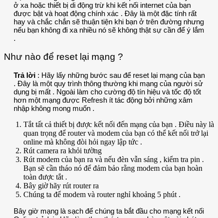
ở xa hoặc thiết bị di động trừ khi kết nối internet của bạn
được bật và hoạt động chính xác . Đây là một đặc tính rất
hay và chắc chắn sẽ thuận tiện khi bạn ở trên đường nhưng
nếu bạn không đi xa nhiều nó sẽ không thật sự cần để ý lắm
.
Như nào để reset lại mạng ?
Trả lời
: Hãy lấy những bước sau để reset lại mạng của bạn
. Đây là một quy trình thông thường khi mạng của người sử
dụng bị mất . Ngoài làm cho cường độ tín hiệu và tốc độ tốt
hơn một mạng được Refresh ít tác động bởi những xâm
nhập không mong muốn .
Tắt tất cả thiết bị được kết nối đến mạng của bạn . Điều này là
quan trọng để router và modem của bạn có thể kết nối trở lại
online mà không đòi hỏi ngay lập tức .
Rút camera ra khỏi tường
Rút modem của bạn ra và nếu đèn vẫn sáng , kiểm tra pin .
Bạn sẽ cần tháo nó để đảm bảo rằng modem của bạn hoàn
toàn được tắt .
Bây giờ hãy rút router ra
Chúng ta để modem và router nghỉ khoảng 5 phút .
Bây giờ mạng là sạch để chúng ta bắt đầu cho mạng kết nối