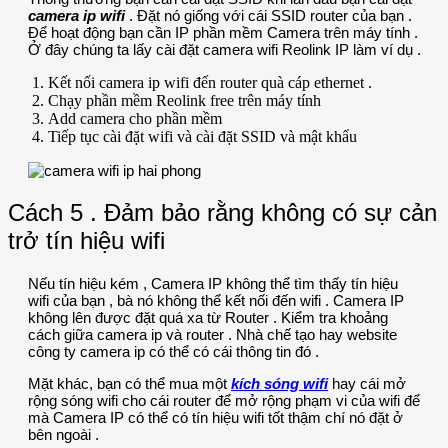
camera ip wifi
. Đặt nó giống với cái SSID router của bạn .
Để hoạt động bạn cần IP phần mềm Camera trên máy tính .
Ở đây chúng ta lấy cài đặt camera wifi Reolink IP làm ví dụ .
Kết nối camera ip wifi đến router quà cáp ethernet .
Chạy phần mềm Reolink free trên máy tính
Add camera cho phần mềm
Tiếp tục cài đặt wifi và cài đặt SSID và mật khẩu
Cách 5 . Đảm bảo rằng không có sự cản
trở tín hiệu wifi
Nếu tín hiệu kém , Camera IP không thể tìm thấy tín hiệu
wifi của bạn , bà nó không thể kết nối đến wifi . Camera IP
không lên được đặt quá xa từ Router . Kiểm tra khoảng
cách giữa camera ip và router . Nhà chế tạo hay website
công ty camera ip có thể có cái thông tin đó .
Mặt khác, bạn có thể mua một
kích sóng wifi
hay cái mở
rộng sóng wifi cho cái router để mở rộng phạm vi của wifi để
mà Camera IP có thể có tín hiệu wifi tốt thậm chí nó đặt ở
bên ngoài .