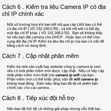
Cách 6 . Kiểm tra liệu Camera IP có địa
chỉ IP chính xác
Một số trường hợp khi bạn kết nối qua cáp LAN bạn có thể
có địa chỉ IP ( VD 192.168.0.99) , và kết nối wifi có thể lấy
một địa chỉ IP khác ( VD 192.168.0.55) . Bạn sẽ không thấy
nó nếu bạn đặt camera cho DHCP . Hoặc bạn có thể chịu
xung đột địa chỉ IP. Kiểm tra liệu địa chỉ ip của bạn có vấn đề
bằng cách sử dụng lệnh.
Cách 7 . Cập nhật phần mềm
Kiểm tra nhà sản xuất hay website công ty camera ip xem
nếu có một phần mềm mới được cập nhật . Nếu có hãy cập
nhật phần mềm mới nhất cho
camera ip wifi
của bạn .
Phần mềm mới có thể khắc phục vấn đề
wifi camera ip
không hoạt động . Đảm bảo rằng bạn đã tải về phiên bản
chính xác cho cái camera .
Cách 8 . Tiếp xúc đội hỗ trợ
Nếu bạn đã thử tất cả những giải pháp nhưng vẫn thất bại ,