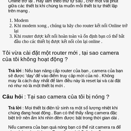
Online trở lại . Hãy làm theo thứ tự sau , chờ một vài phút
giữa các thiết bị khi chúng ta muốn mỗi thiết bị tự thiết lập
trên mạng .
Modem
Khi modem xong , chúng ta hãy cho router kết nối Online trở
lại
Khi router được kết nối hoàn toàn và ổn định bạn có thể bắt
đầu cho các thiết bị được kết nối còn lại online .
Tôi vừa cài đặt một router mới , tại sao camera
của tôi không hoạt động ?
Trả lời
: Nếu bạn nâng cấp router của bạn , camera của bạn
sẽ được ‘dạy’ để vào điểm truy cập mới của nó . Không
may là cách duy nhất để làm điều này là reset lại và cài đặt
nó như nó là một thiết bị mới .
Câu hỏ
i : Tại sao camera của tôi bị nóng ?
Trả lời
: Mọi thiết bị điện tử sinh ra một số lượng nhiệt khi
chúng đang hoạt động . Bạn có thể thấy rằng camera đặc
biệt trở nên ấm khi nhìn đêm được bật trong thời gian dài .
Nếu camera của bạn quá nóng bạn có thể rút camera ra để