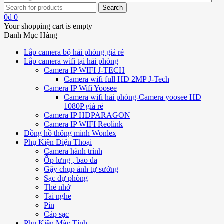
0
₫
0
Your shopping cart is empty
Danh Mục Hàng
Lắp camera bộ hải phòng giá rẻ
Lắp camera wifi tại hải phòng
Camera IP WIFI J-TECH
Camera wifi full HD 2MP J-Tech
Camera IP Wifi Yoosee
Camera wifi hải phòng-Camera yoosee HD
1080P giá rẻ
Camera IP HDPARAGON
Camera IP WIFI Reolink
Đồng hồ thông minh Wonlex
Phụ Kiện Điện Thoại
Camera hành trình
Ốp lưng , bao da
Gậy chụp ảnh tự sướng
Sạc dự phòng
Thẻ nhớ
Tai nghe
Pin
Cáp sạc
Phụ Kiện Máy Tính