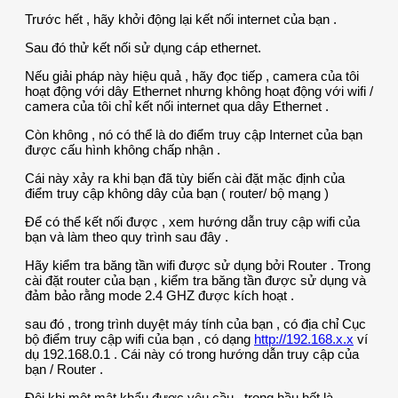
Trước hết , hãy khởi động lại kết nối internet của bạn .
Sau đó thử kết nối sử dụng cáp ethernet.
Nếu giải pháp này hiệu quả , hãy đọc tiếp , camera của tôi
hoạt động với dây Ethernet nhưng không hoạt động với wifi /
camera của tôi chỉ kết nối internet qua dây Ethernet .
Còn không , nó có thể là do điểm truy cập Internet của bạn
được cấu hình không chấp nhận .
Cái này xảy ra khi bạn đã tùy biến cài đặt mặc định của
điểm truy cập không dây của bạn ( router/ bộ mạng )
Để có thể kết nối được , xem hướng dẫn truy cập wifi của
bạn và làm theo quy trình sau đây .
Hãy kiểm tra băng tần wifi được sử dụng bởi Router . Trong
cài đặt router của bạn , kiểm tra băng tần được sử dụng và
đảm bảo rằng mode 2.4 GHZ được kích hoạt .
sau đó , trong trình duyệt máy tính của bạn , có địa chỉ Cục
bộ điểm truy cập wifi của bạn , có dạng
http://192.168.x.x
ví
dụ 192.168.0.1 . Cái này có trong hướng dẫn truy cập của
bạn / Router .
Đôi khi một mật khẩu được yêu cầu . trong hầu hết là