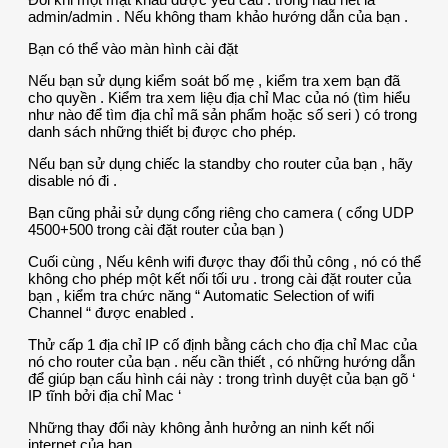
admin/admin . Nếu không tham khảo hướng dẫn của bạn .
Bạn có thể vào màn hình cài đặt
Nếu bạn sử dụng kiểm soát bố mẹ , kiểm tra xem bạn đã
cho quyền . Kiểm tra xem liệu địa chỉ Mac của nó (tìm hiểu
như nào để tìm địa chỉ mã sản phẩm hoặc số seri ) có trong
danh sách những thiết bị được cho phép.
Nếu bạn sử dụng chiếc la standby cho router của bạn , hãy
disable nó đi .
Bạn cũng phải sử dụng cổng riêng cho camera ( cổng UDP
4500+500 trong cài đặt router của bạn )
Cuối cùng , Nếu kênh wifi được thay đổi thủ công , nó có thể
không cho phép một kết nối tối ưu . trong cài đặt router của
bạn , kiểm tra chức năng “ Automatic Selection of wifi
Channel “ được enabled .
Thử cấp 1 địa chỉ IP cố định bằng cách cho địa chỉ Mac của
nó cho router của bạn . nếu cần thiết , có những hướng dẫn
để giúp bạn cấu hình cái này : trong trình duyệt của bạn gõ ‘
IP tĩnh bởi địa chỉ Mac ‘
Những thay đổi này không ảnh hưởng an ninh kết nối
internet của bạn.