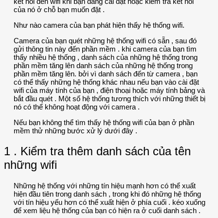
kết nối đến wifi khi bạn đang cài đặt hoặc kiểm tra kết nối
của nó ở chỗ bạn muốn đặt .
Như nào camera của bạn phát hiện thấy hệ thống wifi.
Camera của bạn quét những hệ thống wifi có sẵn , sau đó
gửi thông tin này đến phần mềm . khi camera của bạn tìm
thấy nhiều hệ thống , danh sách của những hệ thống trong
phần mềm tăng lên danh sách của những hệ thống trong
phần mềm tăng lên. bởi vì danh sách đến từ camera , bạn
có thể thấy những hệ thống khác nhau nếu bạn vào cài đặt
wifi của máy tính của bạn , điện thoại hoặc máy tính bảng và
bắt đầu quét . Một số hệ thống tương thích với những thiết bị
nó có thể không hoạt động với camera .
Nếu bạn không thể tìm thấy hệ thống wifi của bạn ở phần
mềm thử những bước xử lý dưới đây .
1 . Kiểm tra thêm danh sách của tên
những wifi
Những hệ thống với những tín hiệu mạnh hơn có thể xuất
hiện đầu tiên trong danh sách , trong khi đó những hệ thống
với tín hiệu yếu hơn có thể xuất hiện ở phía cuối . kéo xuống
để xem liệu hệ thống của bạn có hiện ra ở cuối danh sách .