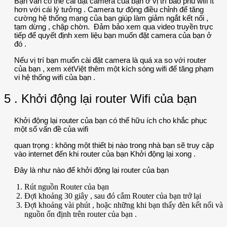
Bạn vẫn có thể cài đặt camera của bạn ở vị trí bao phủ wifi ít
hơn với cái lý tưởng . Camera tự động điều chỉnh để tăng
cường hệ thống mạng của bạn giúp làm giảm ngắt kết nối ,
tạm dừng , chập chờn. Đảm bảo xem qua video truyền trực
tiếp để quyết định xem liệu bạn muốn đặt camera của bạn ở
đó .
Nếu vị trí bạn muốn cài đặt camera là quá xa so với router
của bạn , xem xétViệt thêm một kích sóng wifi để tăng phạm
vi hệ thống wifi của bạn .
5 . Khởi động lại router Wifi của bạn
Khởi động lại router của bạn có thể hữu ích cho khắc phục
một số vấn đề của wifi
quan trọng : không một thiết bị nào trong nhà bạn sẽ truy cập
vào internet đến khi router của bạn Khởi động lại xong .
Đây là như nào để khởi động lại router của bạn
Rút nguồn Router của bạn
Đợi khoảng 30 giây , sau đó cắm Router của bạn trở lại
Đợi khoảng vài phút , hoặc những khi bạn thấy đèn kết nối và
nguồn ổn định trên router của bạn .