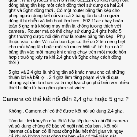
động băng tần kép một cách đồng thời sử dụng cả hai 2,4
ghz và 5ghz đồng thời . Có một router băng tần kép cho
phép người dùng kết nối với cả 2 băng tần là cho người
dùng ít bị nhiễu và linh hoạt lớn hơn . 802.11ac chạy hoàn
toàn 5 ghz mà không may mắn là không tương thích với
camera . Router mà có thể chạy sử dụng 2,4 ghz hoặc 5
ghz thường được nói đến như là router băng tần kép . Phụ
thuộc vào router Wifi của bạn bạn có thể có 2 tên riêng biệt
cho mỗi băng tần hoặc một số router Wifi sẽ kết hợp cả 2
băng tần vào một mạng khi chúng chạy trên một mode hỗn
hợp ( trường xảy ra khi 2,4 ghz và 5ghz chạy cách đồng
thời )
5 ghz và 2,4 ghz là những tần số khác nhau cho cả những
thuận lợi và bất lợi . 2,4 ghz làm tăng phạm vi và đi qua
những vật rắn lớn hơn và là một lựa chọn phổ biến với nhiều
thiết bị điện tử bao gồm giám sát video .
Camera có thể kết nối đến 2,4 ghz hoặc 5 ghz ?
Không . Camera chỉ có thể được kết nối sử dụng 2,4 ghz .
Tóm lại : lời khuyên của tôi là hãy tiếp tục và cài đặt camera
và sử dụng chúng để bảo vệ ngôi nhà của bạn . kết nối
internet của bạn có lẽ hoạt động hầu hết thời gian và ngay
cả khi nó không hoạt động thì bạn vẫn có thể giám sát