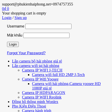
support@phukienhaiphong.net
+0974757355
0
₫
0
Your shopping cart is empty
Login
/
Sign up
Username
Mật khẩu
Forgot Your Password?
Lắp camera bộ hải phòng giá rẻ
Lắp camera wifi tại hải phòng
Camera IP WIFI J-TECH
Camera wifi full HD 2MP J-Tech
Camera IP Wifi Yoosee
Camera wifi hải phòng-Camera yoosee HD
1080P giá rẻ
Camera IP HDPARAGON
Camera IP WIFI Reolink
Đồng hồ thông minh Wonlex
Phụ Kiện Điện Thoại
Camera hành trình