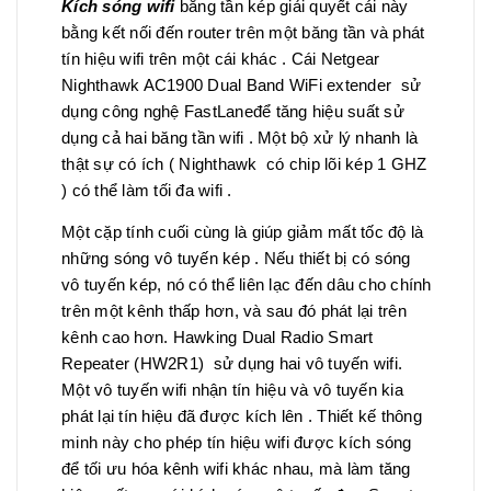
Kích sóng wifi
băng tần kép giải quyết cái này
bằng kết nối đến router trên một băng tần và phát
tín hiệu wifi trên một cái khác . Cái Netgear
Nighthawk AC1900 Dual Band WiFi extender sử
dụng công nghệ FastLaneđể tăng hiệu suất sử
dụng cả hai băng tần wifi . Một bộ xử lý nhanh là
thật sự có ích ( Nighthawk có chip lõi kép 1 GHZ
) có thể làm tối đa wifi .
Một cặp tính cuối cùng là giúp giảm mất tốc độ là
những sóng vô tuyến kép . Nếu thiết bị có sóng
vô tuyến kép, nó có thể liên lạc đến dâu cho chính
trên một kênh thấp hơn, và sau đó phát lại trên
kênh cao hơn. Hawking Dual Radio Smart
Repeater (HW2R1) sử dụng hai vô tuyến wifi.
Một vô tuyến wifi nhận tín hiệu và vô tuyến kia
phát lại tín hiệu đã được kích lên . Thiết kế thông
minh này cho phép tín hiệu wifi được kích sóng
để tối ưu hóa kênh wifi khác nhau, mà làm tăng