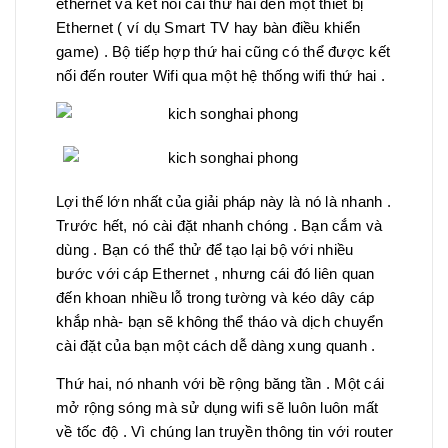
ethernet và kết nối cái thứ hai đến một thiết bị
Ethernet ( ví dụ Smart TV hay bàn điều khiển
game) . Bộ tiếp hợp thứ hai cũng có thể được kết
nối đến router Wifi qua một hệ thống wifi thứ hai .
Lợi thế lớn nhất của giải pháp này là nó là nhanh .
Trước hết, nó cài đặt nhanh chóng . Bạn cắm và
dùng . Bạn có thể thử để tạo lại bộ với nhiều
bước với cáp Ethernet , nhưng cái đó liên quan
đến khoan nhiều lỗ trong tường và kéo dây cáp
khắp nhà- bạn sẽ không thể tháo và dịch chuyển
cài đặt của bạn một cách dễ dàng xung quanh .
Thứ hai, nó nhanh với bề rộng băng tần . Một cái
mở rộng sóng mà sử dụng wifi sẽ luôn luôn mất
về tốc độ . Vì chúng lan truyền thông tin với router