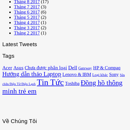
Tháng 8 2017
(17)
Tháng 7 2017
(3)
Tháng 6 2017
(6)
Tháng 5 2017
(2)
Tháng 4 2017
(1)
Tháng 3 2017
(2)
Tháng 2 2017
(1)
Latest Tweets
Tags
Acer
Asus
Dell
Chưa được phân loại
HP & Compaq
Gateway
Hướng dẫn tháo Laptop
Lenovo & IBM
Sony
Loại khác
Sửa
Tin Tức
Đồng hồ thông
Toshiba
chữa Điện Tử Điện Lạnh
minh trẻ em
Về Chúng Tôi