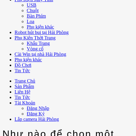
USB
Chuột
Bàn Phím
Loa
Phụ kiện khác
Robot hút bui tại Hải Phòng
Phụ Kiên Thời Trang
Khẩu Trang
Vòng cổ
Cài Win tại nhà Hải Phòng
Phụ kiện khác
Đồ Chơi
Tin Tức
Trang Chủ
Sản Phẩm
Liên Hệ
Tin Tức
Tài Khoản
Đăng Nhập
Đăng Ký
Lắp camera Hải Phòng
Như nào để chọn một