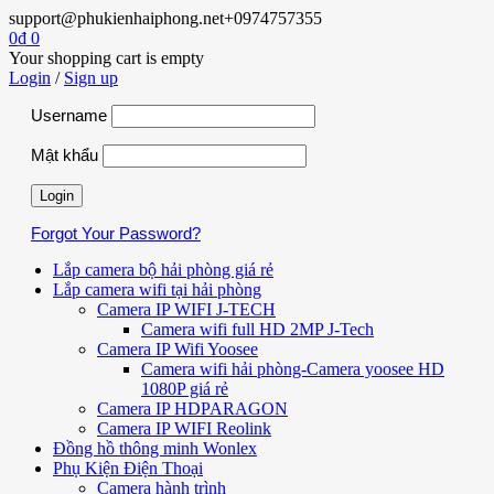
support@phukienhaiphong.net
+0974757355
0
₫
0
Your shopping cart is empty
Login
/
Sign up
Username
Mật khẩu
Forgot Your Password?
Lắp camera bộ hải phòng giá rẻ
Lắp camera wifi tại hải phòng
Camera IP WIFI J-TECH
Camera wifi full HD 2MP J-Tech
Camera IP Wifi Yoosee
Camera wifi hải phòng-Camera yoosee HD
1080P giá rẻ
Camera IP HDPARAGON
Camera IP WIFI Reolink
Đồng hồ thông minh Wonlex
Phụ Kiện Điện Thoại
Camera hành trình