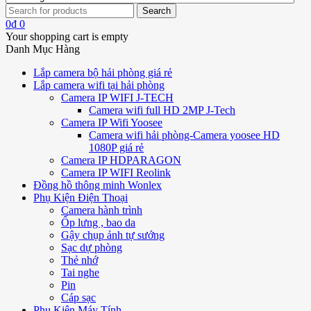
0
₫
0
Your shopping cart is empty
Danh Mục Hàng
Lắp camera bộ hải phòng giá rẻ
Lắp camera wifi tại hải phòng
Camera IP WIFI J-TECH
Camera wifi full HD 2MP J-Tech
Camera IP Wifi Yoosee
Camera wifi hải phòng-Camera yoosee HD
1080P giá rẻ
Camera IP HDPARAGON
Camera IP WIFI Reolink
Đồng hồ thông minh Wonlex
Phụ Kiện Điện Thoại
Camera hành trình
Ốp lưng , bao da
Gậy chụp ảnh tự sướng
Sạc dự phòng
Thẻ nhớ
Tai nghe
Pin
Cáp sạc
Phụ Kiện Máy Tính