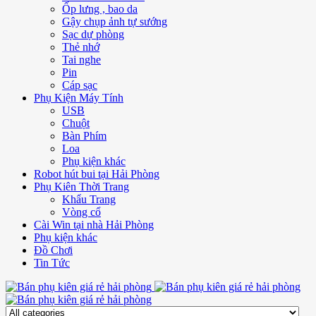
Ốp lưng , bao da
Gậy chụp ảnh tự sướng
Sạc dự phòng
Thẻ nhớ
Tai nghe
Pin
Cáp sạc
Phụ Kiện Máy Tính
USB
Chuột
Bàn Phím
Loa
Phụ kiện khác
Robot hút bui tại Hải Phòng
Phụ Kiên Thời Trang
Khẩu Trang
Vòng cổ
Cài Win tại nhà Hải Phòng
Phụ kiện khác
Đồ Chơi
Tin Tức