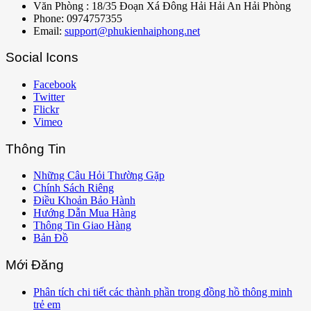
Văn Phòng : 18/35 Đoạn Xá Đông Hải Hải An Hải Phòng
Phone: 0974757355
Email:
support@phukienhaiphong.net
Social Icons
Facebook
Twitter
Flickr
Vimeo
Thông Tin
Những Câu Hỏi Thường Gặp
Chính Sách Riêng
Điều Khoản Bảo Hành
Hướng Dẫn Mua Hàng
Thông Tin Giao Hàng
Bản Đồ
Mới Đăng
Phân tích chi tiết các thành phần trong đồng hồ thông minh
trẻ em