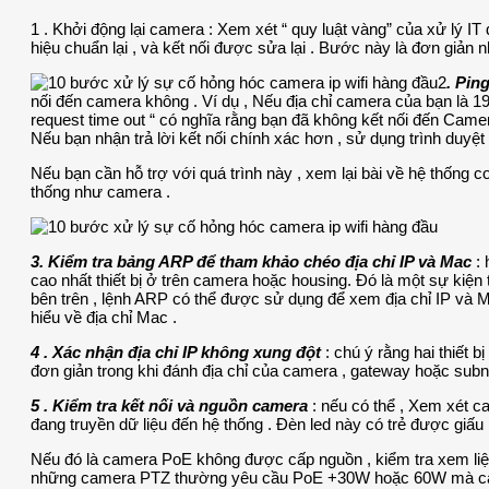
1 . Khởi động lại camera : Xem xét “ quy luật vàng” của xử lý IT 
hiệu chuẩn lại , và kết nối được sửa lại . Bước này là đơn giản n
2
. Pin
nối đến camera không . Ví dụ , Nếu địa chỉ camera của bạn là 192.
request time out “ có nghĩa rằng bạn đã không kết nối đến Camer
Nếu bạn nhận trả lời kết nối chính xác hơn , sử dụng trình duyệt
Nếu bạn cần hỗ trợ với quá trình này , xem lại bài về hệ thống 
thống như camera .
3. Kiểm tra bảng ARP để tham khảo chéo địa chỉ IP và Mac
:
cao nhất thiết bị ở trên camera hoặc housing. Đó là một sự kiện
bên trên , lệnh ARP có thể được sử dụng để xem địa chỉ IP và Mac
hiểu về địa chỉ Mac .
4 . Xác nhận địa chỉ IP không xung đột
: chú ý rằng hai thiết b
đơn giản trong khi đánh địa chỉ của camera , gateway hoặc subne
5 . Kiểm tra kết nối và nguồn camera
: nếu có thể , Xem xét 
đang truyền dữ liệu đến hệ thống . Đèn led này có trẻ được gi
Nếu đó là camera PoE không được cấp nguồn , kiểm tra xem li
những camera PTZ thường yêu cầu PoE +30W hoặc 60W mà cao 