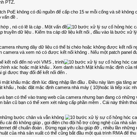
ệnh PTZ.
itch PoE không có đủ nguồn để cấp cho 15 w mỗi cổng và sẽ không cấ
 vấn đề .
ớp , nó có lẽ là cáp . Một vấn đề
truyền dữ liệu . Kiểm tra cáp dữ liệu kết nối , đầu vào là bước xử lý 
mera nhưng dây dữ liệu có thể bị chéo hoặc không được kết nối ngă
 đến camera và xem nó có được kết nối không . Nếu một patch panel đ
ể kết nối đến nó với VMS , trình
g chính xác hoặc mật khẩu . Xem danh sách Mật khẩu mặc định của n
i gì được thay đổi để kết nối đến .
ật khẩu mặc định lúc đăng nhập lần đầu . Điều này làm gia tăng an 
t khẩu , hoặc đặt mặc định camera nhà máy ( 10)hoặc là tiếp xúc nh
và bạn có thể vào trang web của camera nhưng bạn đang có những vấ
 bản cũ bạn có thể xem xét nâng cấp phần mềm . Cái này thỉnh tho
 những bước chân và vẫn không
ếu cái đó không giúp , gọi điện cho đội hỗ trợ công nghệ của nhà sả
nternet để chuẩn đoán . Đừng ngại yêu cầu giúp đỡ , nhiều lần những 
ĩ thuật của nhà sản xuất có thể cũng bắt đầu một quá trình RMA để t