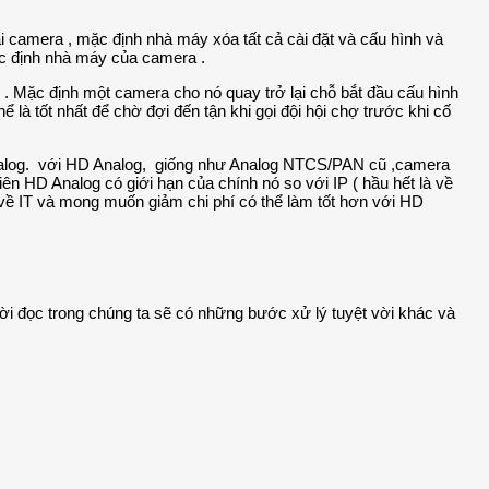
 camera , mặc định nhà máy xóa tất cả cài đặt và cấu hình và
mặc định nhà máy của camera .
 . Mặc định một camera cho nó quay trở lại chỗ bắt đầu cấu hình
ể là tốt nhất để chờ đợi đến tận khi gọi đội hội chợ trước khi cố
Analog. với HD Analog, giống như Analog NTCS/PAN cũ ,camera
ên HD Analog có giới hạn của chính nó so với IP ( hầu hết là về
về IT và mong muốn giảm chi phí có thể làm tốt hơn với HD
i đọc trong chúng ta sẽ có những bước xử lý tuyệt vời khác và