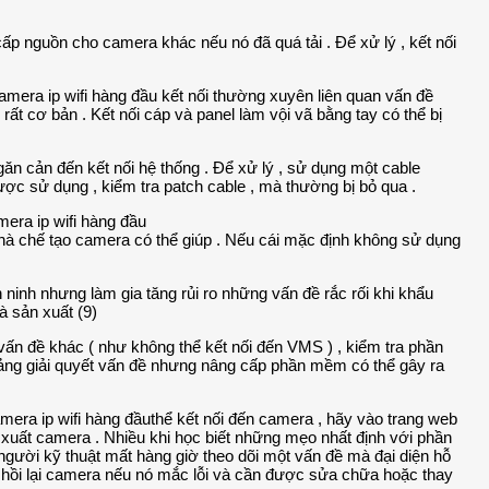
p nguồn cho camera khác nếu nó đã quá tải . Để xử lý , kết nối
kết nối thường xuyên liên quan vấn đề
rất cơ bản . Kết nối cáp và panel làm vội vã bằng tay có thể bị
n cản đến kết nối hệ thống . Để xử lý , sử dụng một cable
ược sử dụng , kiểm tra patch cable , mà thường bị bỏ qua .
hà chế tạo camera có thể giúp . Nếu cái mặc định không sử dụng
ninh nhưng làm gia tăng rủi ro những vấn đề rắc rối khi khẩu
à sản xuất (9)
n đề khác ( như không thể kết nối đến VMS ) , kiểm tra phần
ảng giải quyết vấn đề nhưng nâng cấp phần mềm có thể gây ra
thể kết nối đến camera , hãy vào trang web
n xuất camera . Nhiều khi học biết những mẹo nhất định với phần
người kỹ thuật mất hàng giờ theo dõi một vấn đề mà đại diện hỗ
hu hồi lại camera nếu nó mắc lỗi và cần được sửa chữa hoặc thay