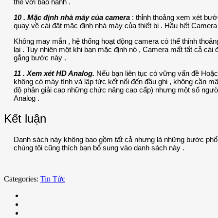
thế với bảo hành .
10 . Mặc định nhà máy của camera
: thỉnh thoảng xem xét bướ
quay về cài đặt mặc định nhà máy của thiết bị . Hầu hết Camera
Không may mắn , hệ thống hoạt động camera có thể thỉnh thoảng 
lại . Tuy nhiên một khi bạn mặc định nó , Camera mất tất cả cài đ
gắng bước này .
11 . Xem xét HD Analog.
Nếu bạn liên tục có vững vấn đề Hoặ
không có máy tính và lập tức kết nối đến đầu ghi , không cần mậ
độ phân giải cao những chức năng cao cấp) nhưng một số người 
Analog .
Kết luận
Danh sách này không bao gồm tất cả nhưng là những bước phổ b
chúng tôi cũng thích bạn bổ sung vào danh sách này .
Categories:
Tin Tức