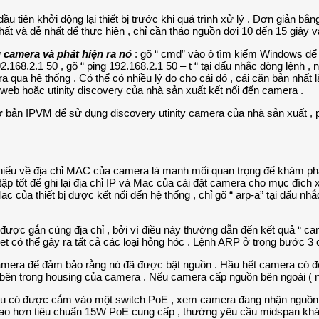
đầu tiên khởi động lại thiết bị trước khi quá trình xử lý . Đơn giản b
hất và dễ nhất để thực hiện , chỉ cần tháo nguồn đợi 10 đến 15 giây và
g camera và phát hiện ra nó
: gõ “ cmd” vào ô tìm kiếm Windows để 
168.2.1 50 , gõ “ ping 192.168.2.1 50 – t “ tại dấu nhắc dòng lệnh , nế
a qua hệ thống . Có thể có nhiều lý do cho cái đó , cái căn bản nhất 
 web hoặc utinity discovery của nhà sản xuất kết nối đến camera .
cơ bản IPVM để sử dụng discovery utinity camera của nhà sản xuất , p
 hiểu về địa chỉ MAC của camera là manh mối quan trọng để khám phá
 tập tốt để ghi lại địa chỉ IP và Mac của cài đặt camera cho mục đíc
 của thiết bị được kết nối đến hệ thống , chỉ gõ “ arp-a” tại dấu nh
ị được gắn cùng địa chỉ , bởi vì điều này thường dẫn đến kết quả “ can
t có thể gây ra tất cả các loại hỏng hóc . Lệnh ARP ở trong bước 3 c
camera để đảm bảo rằng nó đã được bật nguồn . Hầu hết camera có đè
ấu bên trong housing của camera . Nếu camera cấp nguồn bên ngoài 
ệu có được cắm vào một switch PoE , xem camera đang nhận nguồn P
hơn tiêu chuẩn 15W PoE cung cấp , thường yêu cầu midspan khác