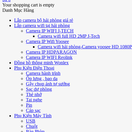
Your shopping cart is empty
Danh Mục Hàng
Lắp camera bộ hải phòng giá rẻ
Lắp camera wifi tại hải phòng
Camera IP WIFI J-TECH
Camera wifi full HD 2MP J-Tech
Camera IP Wifi Yoosee
Camera wifi hải phòng-Camera yoosee HD 1080P 
Camera IP HDPARAGON
Camera IP WIFI Reolink
Đồng hồ thông minh Wonlex
Phụ Kiện Điện Thoại
Camera hành trình
Ốp lưng , bao da
Gậy chụp ảnh tự sướng
Sạc dự phòng
Thẻ nhớ
Tai nghe
Pin
Cáp sạc
Phụ Kiện Máy Tính
USB
Chuột
Bàn Phím