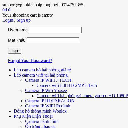
support@phukienhaiphong.net
+0974757355
0
₫
0
Your shopping cart is empty
Login
/
Sign up
Username
Mật khẩu
Forgot Your Password?
Lắp camera bộ hải phòng giá rẻ
Lắp camera wifi tại hải phòng
Camera IP WIFI J-TECH
Camera wifi full HD 2MP J-Tech
Camera IP Wifi Yoosee
Camera wifi hải phòng-Camera yoosee HD 1080P 
Camera IP HDPARAGON
Camera IP WIFI Reolink
Đồng hồ thông minh Wonlex
Phụ Kiện Điện Thoại
Camera hành trình
Ốp lưng , bao da