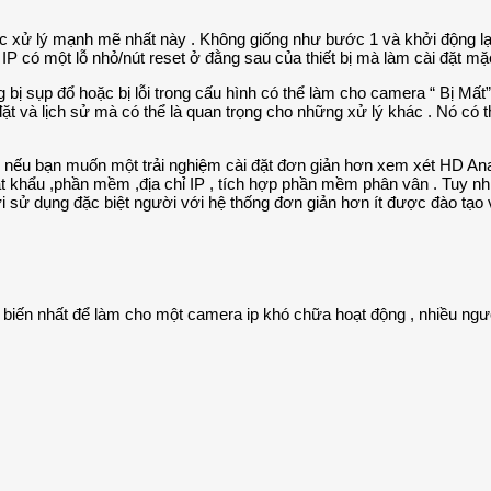
c xử lý mạnh mẽ nhất này . Không giống như bước 1 và khởi động lại
 IP có một lỗ nhỏ/nút reset ở đằng sau của thiết bị mà làm cài đặt 
bị sụp đổ hoặc bị lỗi trong cấu hình có thể làm cho camera “ Bị Mất”
ặt và lịch sử mà có thể là quan trọng cho những xử lý khác . Nó có th
c nếu bạn muốn một trải nghiệm cài đặt đơn giản hơn xem xét HD 
t khẩu ,phần mềm ,địa chỉ IP , tích hợp phần mềm phân vân . Tuy nhi
sử dụng đặc biệt người với hệ thống đơn giản hơn ít được đào tạo 
iến nhất để làm cho một camera ip khó chữa hoạt động , nhiều ngườ