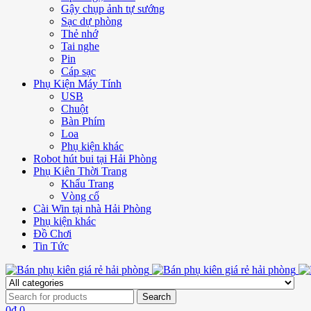
Gậy chụp ảnh tự sướng
Sạc dự phòng
Thẻ nhớ
Tai nghe
Pin
Cáp sạc
Phụ Kiện Máy Tính
USB
Chuột
Bàn Phím
Loa
Phụ kiện khác
Robot hút bui tại Hải Phòng
Phụ Kiên Thời Trang
Khẩu Trang
Vòng cổ
Cài Win tại nhà Hải Phòng
Phụ kiện khác
Đồ Chơi
Tin Tức
0
₫
0