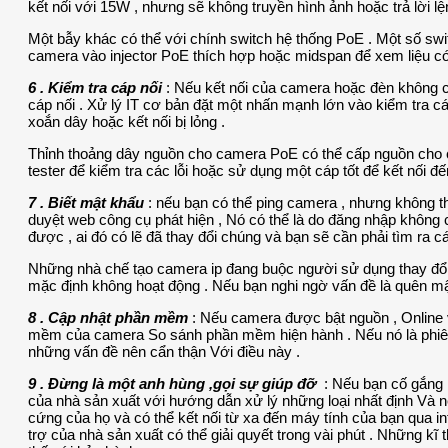
kết nối với 15W , nhưng sẽ không truyền hình ảnh hoặc trả lời l
Một bẫy khác có thể với chính switch hệ thống PoE . Một số sw
camera vào injector PoE thích hợp hoặc midspan để xem liệu có
6 . Kiểm tra cáp nối
: Nếu kết nối của camera hoặc đèn không ch
cáp nối . Xử lý IT cơ bản đặt một nhấn mạnh lớn vào kiểm tra cáp 
xoắn dây hoặc kết nối bị lỏng .
Thỉnh thoảng dây nguồn cho camera PoE có thể cấp nguồn cho ca
tester để kiểm tra các lỗi hoặc sử dụng một cáp tốt để kết nối
7 . Biết mật khẩu
: nếu bạn có thể ping camera , nhưng không th
duyệt web công cụ phát hiện , Nó có thể là do đăng nhập khôn
được , ai đó có lẽ đã thay đổi chúng và bạn sẽ cần phải tìm ra cá
Những nhà chế tạo camera ip đang buộc người sử dụng thay đổi m
mặc định không hoạt động . Nếu bạn nghi ngờ vấn đề là quên mậ
8 . Cập nhật phần mềm
: Nếu camera được bật nguồn , Online 
mềm của camera So sánh phần mềm hiện hành . Nếu nó là phiên
những vấn đề nên cẩn thận Với điều này .
9 . Đừng là một anh hùng ,gọi sự giúp đỡ
: Nếu bạn cố gắng
của nhà sản xuất với hướng dẫn xử lý những loại nhất định Và n
cứng của họ và có thể kết nối từ xa đến máy tính của bạn qua i
trợ của nhà sản xuất có thể giải quyết trong vài phút . Những k