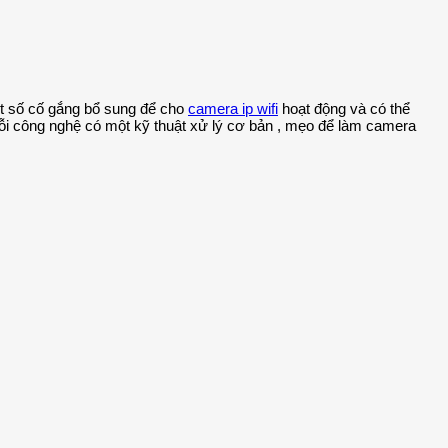
ột số cố gắng bổ sung để cho
camera ip wifi
hoạt động và có thể
ỗi công nghệ có một kỹ thuật xử lý cơ bản , mẹo để làm camera