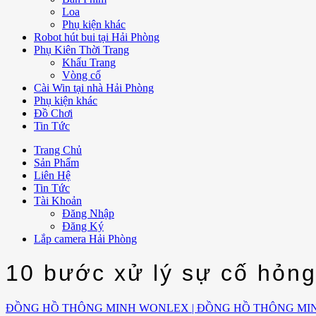
Loa
Phụ kiện khác
Robot hút bui tại Hải Phòng
Phụ Kiên Thời Trang
Khẩu Trang
Vòng cổ
Cài Win tại nhà Hải Phòng
Phụ kiện khác
Đồ Chơi
Tin Tức
Trang Chủ
Sản Phẩm
Liên Hệ
Tin Tức
Tài Khoản
Đăng Nhập
Đăng Ký
Lắp camera Hải Phòng
10 bước xử lý sự cố hỏng
ĐỒNG HỒ THÔNG MINH WONLEX | ĐỒNG HỒ THÔNG MI