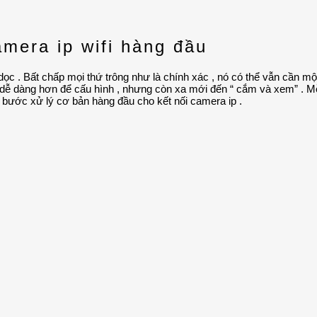
mera ip wifi hàng đầu
ọc . Bất chấp mọi thứ trông như là chính xác , nó có thể vẫn cần m
ó dễ dàng hơn để cấu hình , nhưng còn xa mới đến “ cắm và xem” . M
 10 bước xử lý cơ bản hàng đầu cho kết nối camera ip .