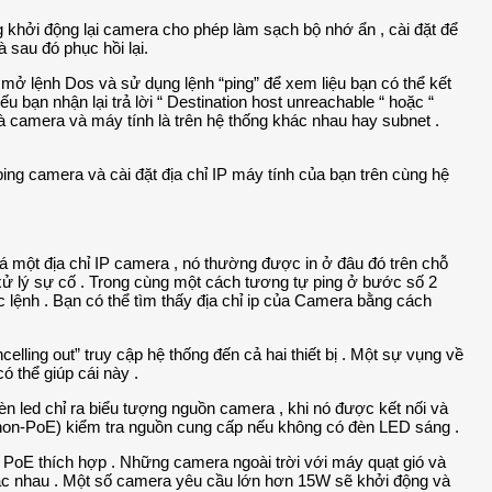
ằng khởi động lại camera cho phép làm sạch bộ nhớ ẩn , cài đặt để
 sau đó phục hồi lại.
mở lệnh Dos và sử dụng lệnh “ping” để xem liệu bạn có thể kết
u bạn nhận lại trả lời “ Destination host unreachable “ hoặc “
là camera và máy tính là trên hệ thống khác nhau hay subnet .
ing camera và cài đặt địa chỉ IP máy tính của bạn trên cùng hệ
 một địa chỉ IP camera , nó thường được in ở đâu đó trên chỗ
h xử lý sự cố . Trong cùng một cách tương tự ping ở bước số 2
ắc lệnh . Bạn có thể tìm thấy địa chỉ ip của Camera bằng cách
celling out” truy cập hệ thống đến cả hai thiết bị . Một sự vụng về
ó thể giúp cái này .
n led chỉ ra biểu tượng nguồn camera , khi nó được kết nối và
( non-PoE) kiểm tra nguồn cung cấp nếu không có đèn LED sáng .
oE thích hợp . Những camera ngoài trời với máy quạt gió và
 nhau . Một số camera yêu cầu lớn hơn 15W sẽ khởi động và