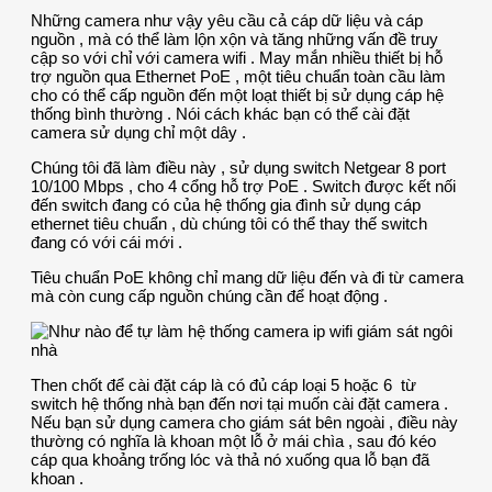
Những camera như vậy yêu cầu cả cáp dữ liệu và cáp
nguồn , mà có thể làm lộn xộn và tăng những vấn đề truy
cập so với chỉ với camera wifi . May mắn nhiều thiết bị hỗ
trợ nguồn qua Ethernet PoE , một tiêu chuẩn toàn cầu làm
cho có thể cấp nguồn đến một loạt thiết bị sử dụng cáp hệ
thống bình thường . Nói cách khác bạn có thể cài đặt
camera sử dụng chỉ một dây .
Chúng tôi đã làm điều này , sử dụng switch Netgear 8 port
10/100 Mbps , cho 4 cổng hỗ trợ PoE . Switch được kết nối
đến switch đang có của hệ thống gia đình sử dụng cáp
ethernet tiêu chuẩn , dù chúng tôi có thể thay thế switch
đang có với cái mới .
Tiêu chuẩn PoE không chỉ mang dữ liệu đến và đi từ camera
mà còn cung cấp nguồn chúng cần để hoạt động .
Then chốt để cài đặt cáp là có đủ cáp loại 5 hoặc 6 từ
switch hệ thống nhà bạn đến nơi tại muốn cài đặt camera .
Nếu bạn sử dụng camera cho giám sát bên ngoài , điều này
thường có nghĩa là khoan một lỗ ở mái chìa , sau đó kéo
cáp qua khoảng trống lóc và thả nó xuống qua lỗ bạn đã
khoan .