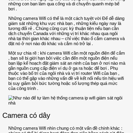
những con bạn làm qua cổng và di chuyển quanh mép bể
bơi .
Những camera Wifi có thể là một cách tuyệt vời Để dễ dàng
giám sát những khu vực nhà bạn , những kiểu ngày nay là
tương đối rẻ . Chúng cũng cực kỳ thuận tiện nếu bạn cần
dịch chuyển Canada với những vị trí khác nhau qua ngôi
nhà tại thời gian khác nhau – chỉ việc tháo ổ cắm camera và
đặt nó ở nơi nào đó khác và cắm nó trở lại .
Một sự chia rẽ : khi camera Wifi cần một nguồn điện để cắm
, bạn sẽ bị giới hạn bởi việc cần đến một nguồn điện nếu
bạn lập kế hoạch đặt giám sát an ninh của bạn ở nơi nào mà
gần nguồn cung cấp điện ví dụ ở ga ra hoặc để bơi . Phụ
thuộc vào bố trí của ngôi nhà và vị trí router Wifi của bạn ,
bạn có thể gặp vào những vấn đề về kết nối nếu tín hiệu wifi
bị suy giảm bởi bức tường hoặc số lượng thép quá mức
của công trình .
Camera có dây
Những camera Wifi nhìn chung có một vấn đề chính khác :