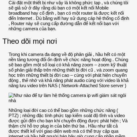
Cài đặt một thiết bị như vậy là không phức tạp , và chúng tôi
sẽ giả sử ở đây rằng dù bạn có một kết nối Mobile
broadband hay cố định , bạn có một router là được kết nối
đến Internet . Dù bằng wifi hay sử dụng cáp hệ thống cố định
, Router này sẽ cung cấp đường dẫn để kết nối bạn với
những camera của bạn.
Theo dõi mọi nơi
Trong khi camera đa dạng về độ phân giải , hầu hết có một
nền tảng tương đối ổn định về chức năng hoạt động . Chúng
sẽ bao gồm một số loại có khả năng zoom – zoom kỹ thuật
số phân giải thấp trên những thiết bị đời cũ , và zoom quang
học trên những thiết bị đời cao – cùng với phát hiện chuyển
động , thẻ nhớ và khả năng phát audio cùng với video là khả
năng lưu video trên NAS ( Network-Attached Store server )
Những loại đời cao có thể bao gồm những chức năng (
PTZ) ; những đặc tính phức tạp kiểm soát độ tĩnh và video
được gửi đến cho bạn khi chuyển động được phát hiện ; Và
thậm chí hỗ trợ plug in của bên thứ ba . Hầu như tất cả
được thiết kế với giao diện web mà có thể truy cập qua
internet và hầu hết người bán bây giờ cung cấp phần mềm