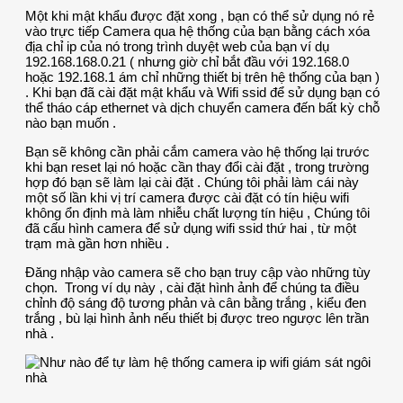
Một khi mật khẩu được đặt xong , bạn có thể sử dụng nó rẻ
vào trực tiếp Camera qua hệ thống của bạn bằng cách xóa
địa chỉ ip của nó trong trình duyệt web của bạn ví dụ
192.168.168.0.21 ( nhưng giờ chỉ bắt đầu với 192.168.0
hoặc 192.168.1 ám chỉ những thiết bị trên hệ thống của bạn )
. Khi bạn đã cài đặt mật khẩu và Wifi ssid để sử dụng bạn có
thể tháo cáp ethernet và dịch chuyển camera đến bất kỳ chỗ
nào bạn muốn .
Bạn sẽ không cần phải cắm camera vào hệ thống lại trước
khi bạn reset lại nó hoặc cần thay đổi cài đặt , trong trường
hợp đó bạn sẽ làm lại cài đặt . Chúng tôi phải làm cái này
một số lần khi vị trí camera được cài đặt có tín hiệu wifi
không ổn định mà làm nhiễu chất lượng tín hiệu , Chúng tôi
đã cấu hình camera để sử dụng wifi ssid thứ hai , từ một
trạm mà gần hơn nhiều .
Đăng nhập vào camera sẽ cho bạn truy cập vào những tùy
chọn. Trong ví dụ này , cài đặt hình ảnh để chúng ta điều
chỉnh độ sáng độ tương phản và cân bằng trắng , kiểu đen
trắng , bù lại hình ảnh nếu thiết bị được treo ngược lên trần
nhà .