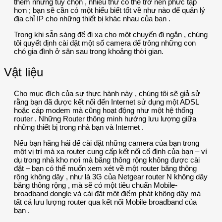
thêm những tùy chọn , nhiều thứ có thể trở nên phức tạp
hơn ; bạn sẽ cần có một hiểu biết tốt về như nào để quản lý
địa chỉ IP cho những thiết bị khác nhau của bạn .
Trong khi sẵn sàng để đi xa cho một chuyến đi ngắn , chúng
tôi quyết định cài đặt một số camera để trông những con
chó gia đình ở sân sau trong khoảng thời gian.
Vật liệu
Cho mục đích của sự thực hành này , chúng tôi sẽ giả sử
rằng bạn đã được kết nối đến Internet sử dụng một ADSL
hoặc cáp modem mà cũng hoạt động như một hệ thống
router . Những Router thông minh hướng lưu lượng giữa
những thiết bị trong nhà bạn và Internet .
Nếu bạn hăng hái để cài đặt những camera của bạn trong
một vị trí mà xa router cung cấp kết nối cố định của bạn – ví
dụ trong nhà kho nơi mà băng thông rộng không được cài
đặt – bạn có thể muốn xem xét về một router băng thông
rộng không dây , như là 3G của Netgear router N không dây
băng thông rộng , mà sẽ có một tiêu chuẩn Mobile-
broadband dongle và cài đặt một điểm phát không dây mà
tất cả lưu lượng router qua kết nối Mobile broadband của
bạn .