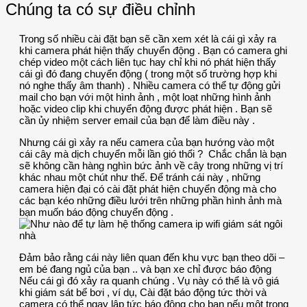
Chúng ta có sự điều chỉnh
Trong số nhiều cài đặt bạn sẽ cần xem xét là cái gì xảy ra
khi camera phát hiện thấy chuyển động . Bạn có camera ghi
chép video một cách liên tục hay chỉ khi nó phát hiện thấy
cái gì đó đang chuyển động ( trong một số trường hợp khi
nó nghe thấy âm thanh) . Nhiều camera có thể tự động gửi
mail cho bạn với một hình ảnh , một loạt những hình ảnh
hoặc video clip khi chuyển động được phát hiện . Bạn sẽ
cần ủy nhiệm server email của bạn để làm điều này .
Nhưng cái gì xảy ra nếu camera của bạn hướng vào một
cái cây mà dịch chuyển mỗi lần gió thổi ? Chắc chắn là bạn
sẽ không cần hàng nghìn bức ảnh về cây trong những vị trí
khác nhau một chút như thế. Để tránh cái này , những
camera hiện đại có cài đặt phát hiện chuyển động mà cho
các bạn kéo những điều lưới trên những phần hình ảnh mà
bạn muốn báo động chuyển động .
Đảm bảo rằng cái này liên quan đến khu vực bạn theo dõi –
em bé đang ngủ của bạn .. và bạn xe chỉ được báo động
Nếu cái gì đó xảy ra quanh chúng . Vụ này có thể là vô giá
khi giám sát bể bơi , ví dụ, Cài đặt báo động tức thời và
camera có thể ngay lập tức báo động cho bạn nếu một trong