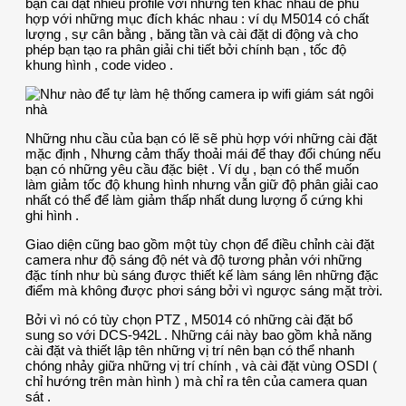
bạn cài đặt nhiều profile với những tên khác nhau để phù
hợp với những mục đích khác nhau : ví dụ M5014 có chất
lượng , sự cân bằng , băng tần và cài đặt di động và cho
phép bạn tạo ra phân giải chi tiết bởi chính bạn , tốc độ
khung hình , code video .
Những nhu cầu của bạn có lẽ sẽ phù hợp với những cài đặt
mặc định , Nhưng cảm thấy thoải mái để thay đổi chúng nếu
bạn có những yêu cầu đặc biệt . Ví dụ , bạn có thể muốn
làm giảm tốc độ khung hình nhưng vẫn giữ độ phân giải cao
nhất có thể để làm giảm thấp nhất dung lượng ổ cứng khi
ghi hình .
Giao diện cũng bao gồm một tùy chọn để điều chỉnh cài đặt
camera như độ sáng độ nét và độ tương phản với những
đặc tính như bù sáng được thiết kế làm sáng lên những đặc
điểm mà không được phơi sáng bởi vì ngược sáng mặt trời.
Bởi vì nó có tùy chọn PTZ , M5014 có những cài đặt bổ
sung so với DCS-942L . Những cái này bao gồm khả năng
cài đặt và thiết lập tên những vị trí nên bạn có thể nhanh
chóng nhảy giữa những vị trí chính , và cài đặt vùng OSDI (
chỉ hướng trên màn hình ) mà chỉ ra tên của camera quan
sát .