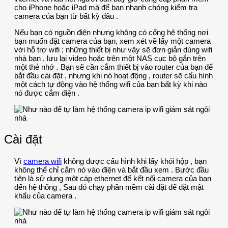
cho iPhone hoặc iPad mà để bạn nhanh chóng kiểm tra
camera của bạn từ bất kỳ đâu .
Nếu bạn có nguồn điện nhưng không có cổng hệ thống nơi
bạn muốn đặt camera của bạn, xem xét về lấy một camera
với hỗ trợ wifi ; những thiết bị như vậy sẽ đơn giản dùng wifi
nhà bạn , lưu lại video hoặc trên một NAS cục bộ gắn trên
một thẻ nhớ . Bạn sẽ cần cắm thiết bị vào router của bạn để
bắt đầu cài đặt , nhưng khi nó hoạt động , router sẽ cấu hình
một cách tự động vào hệ thống wifi của bạn bất kỳ khi nào
nó được cắm điện .
Cài đặt
Vì
camera wifi
không được cấu hình khi lấy khỏi hộp , bạn
không thể chỉ cắm nó vào điện và bắt đầu xem . Bước đầu
tiên là sử dụng một cáp ethernet để kết nối camera của bạn
đến hệ thống , Sau đó chạy phần mềm cài đặt để đặt mật
khẩu của camera .