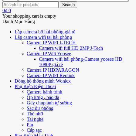
0
₫
0
Your shopping cart is empty
Danh Mục Hàng
Lắp camera bộ hải phòng giá rẻ
Lắp camera wifi tại hải phòng
Camera IP WIFI J-TECH
Camera wifi full HD 2MP J-Tech
Camera IP Wifi Yoosee
Camera wifi hải phòng-Camera yoosee HD
1080P giá rẻ
Camera IP HDPARAGON
Camera IP WIFI Reolink
Đồng hồ thông minh Wonlex
Phụ Kiện Điện Thoại
Camera hành trình
Ốp lưng , bao da
Gậy chụp ảnh tự sướng
Sạc dự phòng
Thẻ nhớ
Tai nghe
Pin
Cáp sạc
Phụ Kiện Máy Tính