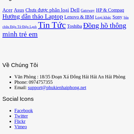
Acer
Asus
Dell
Chưa được phân loại
HP & Compaq
Gateway
Hướng dẫn tháo Laptop
Lenovo & IBM
Sony
Loại khác
Sửa
Tin Tức
Đồng hồ thông
Toshiba
chữa Điện Tử Điện Lạnh
minh trẻ em
Về Chúng Tôi
Văn Phòng : 18/35 Đoạn Xá Đông Hải Hải An Hải Phòng
Phone: 0974757355
Email:
support@phukienhaiphong.net
Social Icons
Facebook
Twitter
Flickr
Vimeo