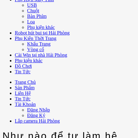
USB
Chuột
Bàn Phím
Loa
Phụ kiện khác
Robot hút bui tại Hải Phòng
Phụ Kiên Thời Trang
Khẩu Trang
Vòng cổ
Cài Win tại nhà Hải Phòng
Phụ kiện khác
Đồ Chơi
Tin Tức
Trang Chủ
Sản Phẩm
Liên Hệ
Tin Tức
Tài Khoản
Đăng Nhập
Đăng Ký
Lắp camera Hải Phòng
Như nào để tự làm hệ