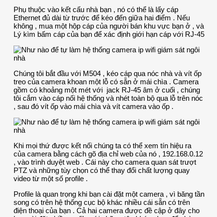
Phụ thuộc vào kết cấu nhà bạn , nó có thể là lấy cáp
Ethernet đủ dài từ trước để kéo đến giữa hai điểm . Nếu
không , mua một hộp cáp của người bán khu vực bạn ở , và
Lý kìm bấm cáp của bạn để xác định giới hạn cáp với RJ-45
Chúng tôi bắt đầu với M504 , kéo cáp qua nóc nhà và vít ốp
treo của camera khoan một lỗ có sẵn ở mái chìa . Camera
gồm có khoảng một mét với jack RJ-45 âm ở cuối , chúng
tôi cắm vào cáp nối hệ thống và nhét toàn bộ qua lỗ trên nóc
, sau đó vít ốp vào mái chìa và vít camera vào ốp .
Khi mọi thứ được kết nối chúng ta có thể xem tín hiệu ra
của camera bằng cách gõ địa chỉ web của nó , 192.168.0.12
, vào trình duyệt web . Cái này cho camera quan sát trượt
PTZ và những tùy chọn có thể thay đổi chất lượng quay
video từ một số profile .
Profile là quan trọng khi bạn cài đặt một camera , vì băng tần
song có trên hệ thống cục bộ khác nhiều cái sẵn có trên
điện thoại của bạn . Cả hai camera được đề cập ở đây cho