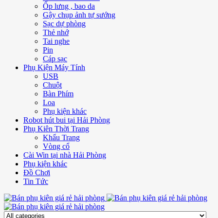
Ốp lưng , bao da
Gậy chụp ảnh tự sướng
Sạc dự phòng
Thẻ nhớ
Tai nghe
Pin
Cáp sạc
Phụ Kiện Máy Tính
USB
Chuột
Bàn Phím
Loa
Phụ kiện khác
Robot hút bui tại Hải Phòng
Phụ Kiên Thời Trang
Khẩu Trang
Vòng cổ
Cài Win tại nhà Hải Phòng
Phụ kiện khác
Đồ Chơi
Tin Tức