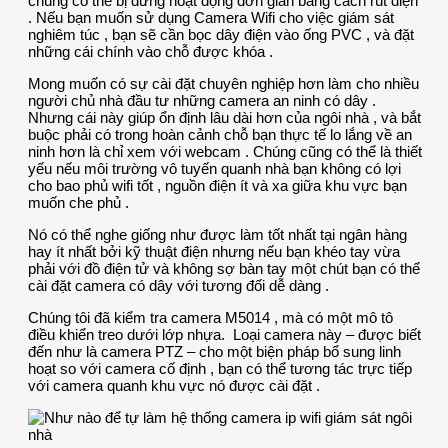
chúng có thể bị dừng hoạt động đơn giản bằng cách rút điện
. Nếu bạn muốn sử dụng Camera Wifi cho việc giám sát
nghiêm túc , bạn sẽ cần bọc dây điện vào ống PVC , và đặt
những cái chính vào chỗ được khóa .
Mong muốn có sự cài đặt chuyên nghiệp hơn làm cho nhiều
người chủ nhà đầu tư những camera an ninh có dây .
Nhưng cái này giúp ổn định lâu dài hơn của ngôi nhà , và bắt
buộc phải có trong hoàn cảnh chỗ bạn thực tế lo lắng về an
ninh hơn là chỉ xem với webcam . Chúng cũng có thể là thiết
yếu nếu môi trường vô tuyến quanh nhà bạn không có lợi
cho bao phủ wifi tốt , nguồn điện ít và xa giữa khu vực bạn
muốn che phủ .
Nó có thể nghe giống như được làm tốt nhất tại ngân hàng
hay ít nhất bởi kỹ thuật điện nhưng nếu bạn khéo tay vừa
phải với đồ điện tử và không sợ bàn tay một chút bạn có thể
cài đặt camera có dây với tương đối dễ dàng .
Chúng tôi đã kiểm tra camera M5014 , mà có một mô tô
điều khiển treo dưới lớp nhựa. Loại camera này – được biết
đến như là camera PTZ – cho một biện pháp bổ sung linh
hoạt so với camera cố định , bạn có thể tương tác trực tiếp
với camera quanh khu vực nó được cài đặt .