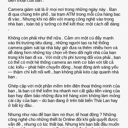
điện thoại của bạn .
Camera giám sát là ở mọi nơi trong những ngày này . Bạn
đi qua chúng trên phố , tại trạm ATM trong mỗi cửa hàng bạc
đi vào . Nhưng khi nó đến với mang công nghệ vào trong
nhà bạn , toàn bộ ý tưởng có thể kết thúc một cách dễ dàng
.
Không còn phải như thế nữa . Cảm ơn một cú đẩy mạnh
vào thị trường tiêu dùng , những người tạo ra hệ thống
camera giám sát tại nhà bây giờ đưa ra thêm nhiều hơn và
dễ dàng hơn những tùy chọn về theo dõi ngôi nhà của bạn
trong khi bạn đi xa . Với một chi phí tương đối vừa phải , bạn
có thể có một hệ thống camera an ninh cơ bản với tất cả
các kiểu – phát hiện chuyển động , hoạt động ánh sáng yếu
— thậm chí kết nối wifi , bạn không phải kéo cáp quanh nhà
bạn .
Ghép cặp với một phần mềm trên điện thoại thông minh của
bạn , là bạn có thể kiểm tra nhanh nơi cất giấu tiền vàng của
bạn hay đảm bảo những đứa trẻ hàng xóm không làm mỏng
cái cây của bạn – dù bạn đang ở trên bãi biển Thái Lan hay
ở bất kỳ đâu .
Nhưng như nào để bạn làm nó thực tế hoạt động ? Những
công nghệ cho những thiết bị Online đôi khi giải quyết được
vấn đề , nhưng có lúc thất bại. Nhưng khi bạn bắt đầu muốn