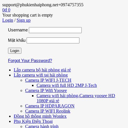
support@phukienhaiphong.net
+0974757355
0
₫
0
Your shopping cart is empty
Login
/
Sign up
Username
Mật khẩu
Forgot Your Password?
Lắp camera bộ hải phòng giá rẻ
Lắp camera wifi tại hải phòng
Camera IP WIFI J-TECH
Camera wifi full HD 2MP J-Tech
Camera IP Wifi Yoosee
Camera wifi hải phòng-Camera yoosee HD
1080P giá rẻ
Camera IP HDPARAGON
Camera IP WIFI Reolink
Đồng hồ thông minh Wonlex
Phụ Kiện Điện Thoại
Camera hành trình