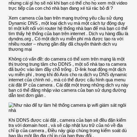
nhưng cái gì họ sẽ nói khi bạn có thể cho họ xem một video
trực tiếp của con chó nhà bạn đang xé túi rác bỏ đi ?
Xem camera của bạn trên mạng trường yêu cầu sử dụng
Dynamic DNS , một loại dịch vụ mà một cách tự động duy
trì một kết nối với router hệ thống nhà bạn để mà bạn có thể
tìm thấy hệ thống của bạn trên internet . Dịch vụ hàng đầu là
dyndns.org , Có một dịch vụ miễn phí mà được tạo ra với
nhiều router – nhưng gần đây đã chuyển thành dịch vụ
thương mại
Không có vấn đề: do camera có thể xem trên mạng là một
thị trường trung tâm cho DDNS , một số nhà tạo ra camera
đã bước vào làm đầy chỗ trống . D-link hoạt động một dịch
vụ miễn phí , trong khi đó Axis cho ra dịch vụ DNS dynamic
internet của chính nó , mà có thể được cấu hình qua menu
cài đặt IP của camera . Cài đặt một trong những dịch vụ này
bạn có thể đăng nhập vào camera của bạn sử dụng đường
dẫn text đơn giản .
Khi DDNS được cài đặt , camera của bạn sẽ đều đặn kiểm
tra với domain host , và sẽ cập nhật lưu trữ của nó về địa
chỉ ip của camera , Điều này giúp chúng trong kiểm soát dù
bao lâu một lần địa chỉ ip của bạn thay đổi .