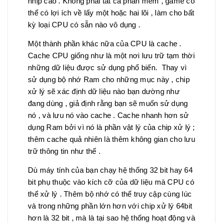
nhịp cao . Không phải tất cả phần mềm , game có
thể có lợi ích về lấy một hoặc hai lõi , làm cho bất
kỳ loại CPU có sẵn nào vô dụng .
Một thành phần khác nữa của CPU là cache .
Cache CPU giống như là một nơi lưu trữ tạm thời
những dữ liệu được sử dụng phổ biến. Thay vì
sử dụng bộ nhớ Ram cho những mục này , chip
xử lý sẽ xác định dữ liệu nào bạn dường như
đang dùng , giả định rằng bạn sẽ muốn sử dụng
nó , và lưu nó vào cache . Cache nhanh hơn sử
dụng Ram bởi vì nó là phần vật lý của chip xử lý ;
thêm cache quả nhiên là thêm không gian cho lưu
trữ thông tin như thế .
Dù máy tính của bạn chạy hệ thống 32 bit hay 64
bit phụ thuộc vào kích cỡ của dữ liệu mà CPU có
thể xử lý . Thêm bộ nhớ có thể truy cập cùng lúc
và trong những phần lớn hơn với chip xử lý 64bit
hơn là 32 bit , mà là tại sao hệ thống hoạt động và