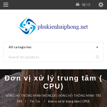
0
₫
0
All categories
Đơn vị xử lý trung tâm (
CPU)
ĐỒNG HỒ THÔNG MINH WONLEX | ĐỒNG HỒ THÔNG MINH TRẺ
EM
/
Tin Tức
/
Đơn vị xử lý trung tâm ( CPU)