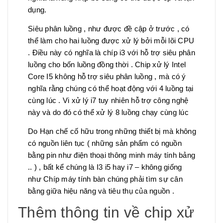
dụng.
Siêu phân luồng , như được đề cập ở trước , có
thể làm cho hai luồng được xử lý bởi mỗi lõi CPU
. Điều này có nghĩa là chíp i3 với hỗ trợ siêu phân
luồng cho bốn luồng đồng thời . Chip xử lý Intel
Core I5 không hỗ trợ siêu phân luồng , mà có ý
nghĩa rằng chúng có thể hoạt động với 4 luồng tại
cùng lúc . Vi xử lý i7 tuy nhiên hỗ trợ công nghệ
này và do đó có thể xử lý 8 luồng chạy cùng lúc
Do Hạn chế cố hữu trong những thiết bị mà không
có nguồn liên tục ( những sản phẩm có nguồn
bằng pin như điện thoại thông minh máy tính bảng
.. ) , bất kể chúng là I3 i5 hay i7 – không giống
như Chíp máy tính bàn chúng phải tìm sự cân
bằng giữa hiệu năng và tiêu thụ của nguồn .
Thêm thông tin về chip xử