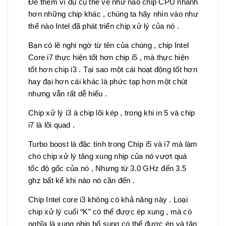
Để thêm ví dụ cụ thể về như nào chip CPU nhanh
hơn những chip khác , chúng ta hãy nhìn vào như
thế nào Intel đã phát triển chip xử lý của nó .
Bạn có lẽ nghi ngờ từ tên của chúng , chip Intel
Core i7 thực hiện tốt hơn chip i5 , mà thực hiện
tốt hơn chip i3 . Tại sao một cái hoạt động tốt hơn
hay đại hơn cái khác là phức tạp hơn một chút
nhưng vẫn rất dễ hiểu .
Chip xử lý i3 à chip lõi kép , trong khi in 5 và chip
i7 là lõi quad .
Turbo boost là đặc tính trong Chíp i5 và i7 mà làm
cho chip xử lý tăng xung nhịp của nó vượt quá
tốc độ gốc của nó , Nhưng từ 3.0 GHz đến 3.5
ghz bất kể khi nào nó cần đến .
Chip Intel core i3 không có khả năng này . Loại
chip xử lý cuối “K” có thể được ép xung , mà có
nghĩa là xung nhịp bổ sung có thể được ép và tận