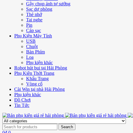
Gậy chụp ảnh tự sướng
Sạc dự phòng
Thẻ nhớ
Tai nghe
Pin
Cáp sạc
Phụ Kiện Máy Tính
USB
Chuột
Bàn Phím
Loa
Phụ kiện khác
Robot hút bui tại Hải Phòng
Phụ Kiên Thời Trang
Khẩu Trang
Vòng cổ
Cài Win tại nhà Hải Phòng
Phụ kiện khác
Đồ Chơi
Tin Tức
0
₫
0