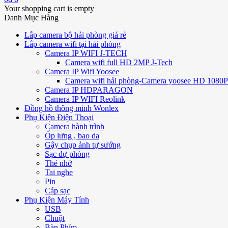
Your shopping cart is empty
Danh Mục Hàng
Lắp camera bộ hải phòng giá rẻ
Lắp camera wifi tại hải phòng
Camera IP WIFI J-TECH
Camera wifi full HD 2MP J-Tech
Camera IP Wifi Yoosee
Camera wifi hải phòng-Camera yoosee HD 1080P 
Camera IP HDPARAGON
Camera IP WIFI Reolink
Đồng hồ thông minh Wonlex
Phụ Kiện Điện Thoại
Camera hành trình
Ốp lưng , bao da
Gậy chụp ảnh tự sướng
Sạc dự phòng
Thẻ nhớ
Tai nghe
Pin
Cáp sạc
Phụ Kiện Máy Tính
USB
Chuột
Bàn Phím