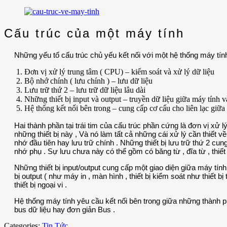
Cấu trúc của một máy tính
Những yếu tố cấu trúc chủ yếu kết nối với một hệ thống máy tí
Đơn vị xử lý trung tâm ( CPU) – kiểm soát và xử lý dữ liệu
Bộ nhớ chính ( lưu chính ) – lưu dữ liệu
Lưu trữ thứ 2 – lưu trữ dữ liệu lâu dài
Những thiết bị input và output – truyền dữ liệu giữa máy tính 
Hệ thống kết nối bên trong – cung cấp cơ cấu cho liên lạc giữ
Hai thành phần tại trái tim của cấu trúc phần cứng là đơn vị xử 
những thiết bị này , Và nó làm tất cả những cái xử lý cần thiết
nhớ đầu tiên hay lưu trữ chính . Những thiết bị lưu trữ thứ 2 cun
nhớ phụ . Sự lưu chưa này có thể gồm có băng từ , đĩa từ , thiết
Những thiết bị input/output cung cấp một giao diện giữa máy tính 
bị output ( như máy in , màn hình , thiết bị kiểm soát như thiết 
thiết bị ngoại vi .
Hệ thống máy tính yêu cầu kết nối bên trong giữa những thành p
bus dữ liệu hay đơn giản Bus .
Categories:
Tin Tức