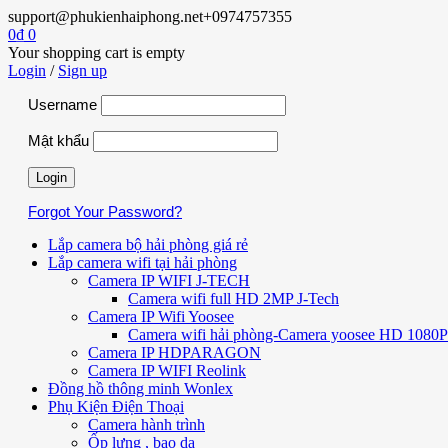
support@phukienhaiphong.net
+0974757355
0
₫
0
Your shopping cart is empty
Login
/
Sign up
Username
Mật khẩu
Forgot Your Password?
Lắp camera bộ hải phòng giá rẻ
Lắp camera wifi tại hải phòng
Camera IP WIFI J-TECH
Camera wifi full HD 2MP J-Tech
Camera IP Wifi Yoosee
Camera wifi hải phòng-Camera yoosee HD 1080P 
Camera IP HDPARAGON
Camera IP WIFI Reolink
Đồng hồ thông minh Wonlex
Phụ Kiện Điện Thoại
Camera hành trình
Ốp lưng , bao da