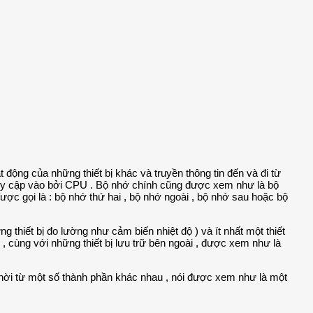
 động của những thiết bị khác và truyền thông tin đến và đi từ
i truy cập vào bởi CPU . Bộ nhớ chính cũng được xem như là bộ
 được gọi là : bộ nhớ thứ hai , bộ nhớ ngoài , bộ nhớ sau hoặc bộ
g thiết bị đo lường như cảm biến nhiệt độ ) và ít nhất một thiết
n , cùng với những thiết bị lưu trữ bên ngoài , được xem như là
thời từ một số thành phần khác nhau , nói được xem như là một