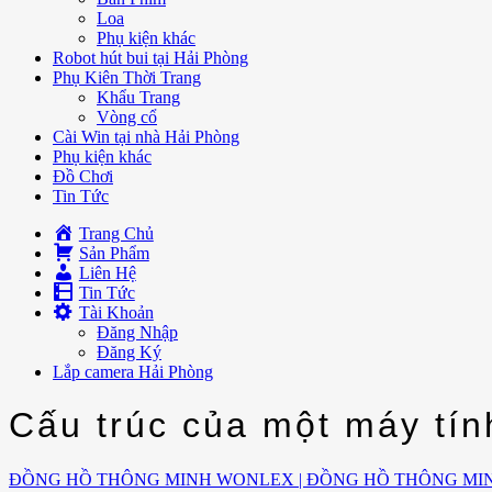
Loa
Phụ kiện khác
Robot hút bui tại Hải Phòng
Phụ Kiên Thời Trang
Khẩu Trang
Vòng cổ
Cài Win tại nhà Hải Phòng
Phụ kiện khác
Đồ Chơi
Tin Tức
Trang Chủ
Sản Phẩm
Liên Hệ
Tin Tức
Tài Khoản
Đăng Nhập
Đăng Ký
Lắp camera Hải Phòng
Cấu trúc của một máy tín
ĐỒNG HỒ THÔNG MINH WONLEX | ĐỒNG HỒ THÔNG MI