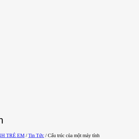
h
NH TRẺ EM
/
Tin Tức
/
Cấu trúc của một máy tính