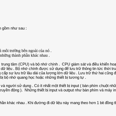
nh gồm như sau :
và môi trường bên ngoài của nó .
a những thành phần khác nhau .
lý trung tâm (CPU) và bộ nhớ chính . CPU giám sát và điều khiển hoạt
 về dữ liệu . Bộ nhớ chính được sử dụng để lưu trữ thông tin tức thờ
g cấp sự lưu trữ lâu dài của lượng lớn dữ liệu . Lưu trữ thứ hai cũng
 bị bộ nhớ quang học hoặc những thiết bị tương tự .
và người sử dụng . Có ít nhất một thiết bị input ( bàn phím chuột nhữn
bị truyền động ). Những thiết bị input và output như bàn phím và máy i
hần khác nhau . Khi đường đi dữ liệu này mang theo hơn 1 bit đồng 