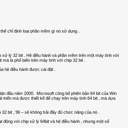
 thể chỉ định loại phần mềm gì nó sử dụng .
ip xử lý 32 bit . Hệ điều hành và phần mềm trên một máy tính với
 mà là phổ biến trên máy tính với chip 32 bit .
của hệ điều hành được cài đặt .
n tận đầu năm 2000. Microsoft công bố phiên bản 64 bit của Win
triển mà được thiết kế để chạy trên máy tính 64 bit , mà dựa
 32 bit , 96 – sẽ không trải đầy đủ chức năng của nó .
ạt động với chip xử lý 64bit và hệ điều hành , nhưng một số