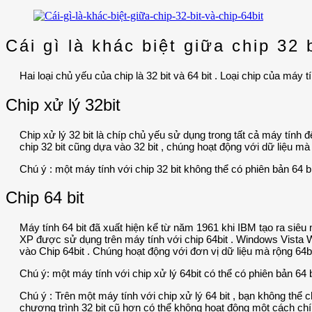
Cái gì là khác biệt giữa chip 32 
Hai loại chủ yếu của chip là 32 bit và 64 bit . Loại chip của má
Chip xử lý 32bit
Chip xử lý 32 bit là chíp chủ yếu sử dụng trong tất cả máy tính
chip 32 bit cũng dựa vào 32 bit , chúng hoạt động với dữ liệu mà 
Chú ý : một máy tính với chip 32 bit không thể có phiên bản 64 bi
Chip 64 bit
Máy tính 64 bit đã xuất hiện kể từ năm 1961 khi IBM tạo ra siê
XP được sử dụng trên máy tính với chip 64bit . Windows Vista 
vào Chip 64bit . Chúng hoạt động với đơn vị dữ liệu mà rộng 64bi
Chú ý: một máy tính với chip xử lý 64bit có thể có phiên bản 64 
Chú ý : Trên một máy tính với chip xử lý 64 bit , bạn không thể 
chương trình 32 bit cũ hơn có thể không hoạt động một cách chín