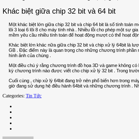
Khác biệt giữa chip 32 bit và 64 bit
Một khác biệt lớn giữa chip 32 bit và chip 64 bit là số tính toán
lõi 3 loại 6 lõi 8 cho máy tính nhà . Nhiều lỗi cho phép một sự 
mềm yêu cầu nhiều tính toán để hoạt động mượt có thể hoạt động
Khác biệt lớn khác nữa giữa chip 32 bit và chip xử lý 64bit là lư
GB . Đặc điểm này là quan trọng cho những chương trình phần m
hình ảnh của chúng .
Một điều chú ý rằng chương trình đồ họa 3D và game không có lợi 
kỳ chương trình nào được viết cho chip xử lý 32 bit . Trong trư
Cuối cùng , chip xử lý 64bit đang trở nên phổ biến hơn trong máy
giờ đang sử dụng hệ điều hành 64bit và những chương trình . N
Categories:
Tin Tức