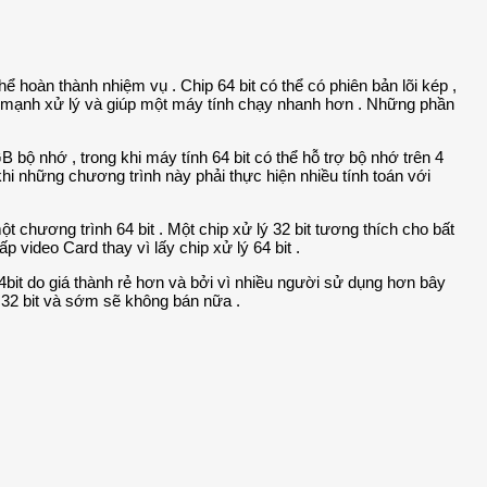
hể hoàn thành nhiệm vụ . Chip 64 bit có thể có phiên bản lõi kép ,
 sức mạnh xử lý và giúp một máy tính chạy nhanh hơn . Những phần
B bộ nhớ , trong khi máy tính 64 bit có thể hỗ trợ bộ nhớ trên 4
i những chương trình này phải thực hiện nhiều tính toán với
t chương trình 64 bit . Một chip xử lý 32 bit tương thích cho bất
video Card thay vì lấy chip xử lý 64 bit .
 64bit do giá thành rẻ hơn và bởi vì nhiều người sử dụng hơn bây
 32 bit và sớm sẽ không bán nữa .