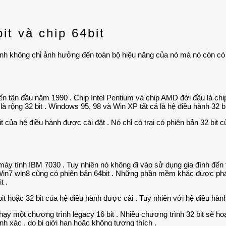
bit và chip 64bit
y tính không chỉ ảnh hưởng đến toàn bộ hiệu năng của nó mà nó còn có
 đến tận đầu năm 1990 . Chip Intel Pentium và chip AMD đời đầu là ch
là rộng 32 bit . Windows 95, 98 và Win XP tất cả là hệ điều hành 32 bit
t của hệ điều hành được cài đặt . Nó chỉ có trại có phiên bản 32 bit 
u máy tính IBM 7030 . Tuy nhiên nó không đi vào sử dụng gia đình đế
Win7 win8 cũng có phiên bản 64bit . Những phần mềm khác được phát 
t .
bit hoặc 32 bit của hệ điều hành được cài . Tuy nhiên với hệ điều hành
chạy một chương trình legacy 16 bit . Nhiều chương trình 32 bit sẽ ho
h xác , do bị giới hạn hoặc không tương thích .