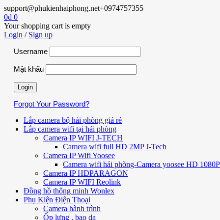
support@phukienhaiphong.net
+0974757355
0
₫
0
Your shopping cart is empty
Login
/
Sign up
Username
Mật khẩu
Forgot Your Password?
Lắp camera bộ hải phòng giá rẻ
Lắp camera wifi tại hải phòng
Camera IP WIFI J-TECH
Camera wifi full HD 2MP J-Tech
Camera IP Wifi Yoosee
Camera wifi hải phòng-Camera yoosee HD 1080P 
Camera IP HDPARAGON
Camera IP WIFI Reolink
Đồng hồ thông minh Wonlex
Phụ Kiện Điện Thoại
Camera hành trình
Ốp lưng , bao da