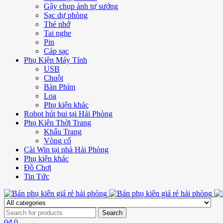
Gậy chụp ảnh tự sướng
Sạc dự phòng
Thẻ nhớ
Tai nghe
Pin
Cáp sạc
Phụ Kiện Máy Tính
USB
Chuột
Bàn Phím
Loa
Phụ kiện khác
Robot hút bui tại Hải Phòng
Phụ Kiên Thời Trang
Khẩu Trang
Vòng cổ
Cài Win tại nhà Hải Phòng
Phụ kiện khác
Đồ Chơi
Tin Tức
0
₫
0