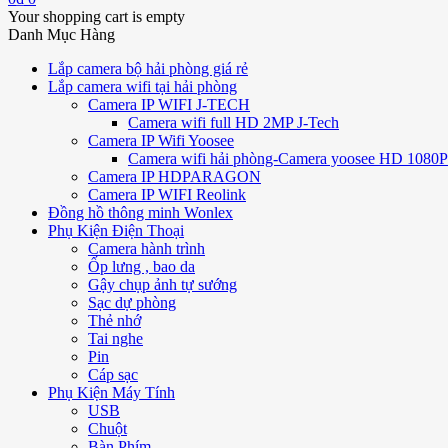
Your shopping cart is empty
Danh Mục Hàng
Lắp camera bộ hải phòng giá rẻ
Lắp camera wifi tại hải phòng
Camera IP WIFI J-TECH
Camera wifi full HD 2MP J-Tech
Camera IP Wifi Yoosee
Camera wifi hải phòng-Camera yoosee HD 1080P 
Camera IP HDPARAGON
Camera IP WIFI Reolink
Đồng hồ thông minh Wonlex
Phụ Kiện Điện Thoại
Camera hành trình
Ốp lưng , bao da
Gậy chụp ảnh tự sướng
Sạc dự phòng
Thẻ nhớ
Tai nghe
Pin
Cáp sạc
Phụ Kiện Máy Tính
USB
Chuột
Bàn Phím