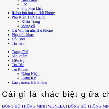
Loa
Phụ kiện khác
Robot hút bui tại Hải Phòng
Phụ Kiên Thời Trang
Khẩu Trang
Vòng cổ
Cài Win tại nhà Hải Phòng
Phụ kiện khác
Đồ Chơi
Tin Tức
Trang Chủ
Sản Phẩm
Liên Hệ
Tin Tức
Tài Khoản
Đăng Nhập
Đăng Ký
Lắp camera Hải Phòng
Cái gì là khác biệt giữa c
ĐỒNG HỒ THÔNG MINH WONLEX | ĐỒNG HỒ THÔNG MI