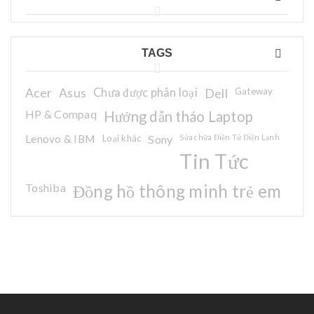
TAGS
Acer
Asus
Chưa được phân loại
Dell
Gateway
HP & Compaq
Hướng dẫn tháo Laptop
Lenovo & IBM
Loại khác
Sony
Sửa chữa Điện Tử Điện Lạnh
Tin Tức
Toshiba
Đồng hồ thông minh trẻ em