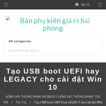
0
₫
0
Tạo USB boot UEFI hay
LEGACY cho cài đặt Win
10
ĐỒNG HỒ THÔNG MINH WONLEX | ĐỒNG HỒ THÔNG MINH TRẺ
EM
/
Tin Tức
/
Tạo USB boot UEFI hay LEGACY cho cài đặt Win