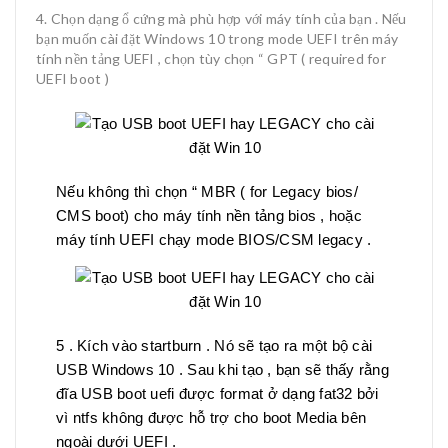
Chọn dạng ổ cứng mà phù hợp với máy tính của bạn . Nếu
bạn muốn cài đặt Windows 10 trong mode UEFI trên máy
tính nền tảng UEFI , chọn tùy chọn “ GPT ( required for
UEFI boot )
Nếu không thì chọn “ MBR ( for Legacy bios/
CMS boot) cho máy tính nền tảng bios , hoặc
máy tính UEFI chạy mode BIOS/CSM legacy .
5 . Kích vào startburn . Nó sẽ tạo ra một bộ cài
USB Windows 10 . Sau khi tạo , bạn sẽ thấy rằng
đĩa USB boot uefi được format ở dạng fat32 bởi
vì ntfs không được hỗ trợ cho boot Media bên
ngoài dưới UEFI .