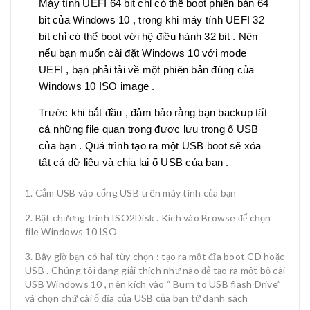
Máy tính UEFI 64 bit chỉ có thể boot phiên bản 64
bit của Windows 10 , trong khi máy tính UEFI 32
bit chỉ có thể boot với hệ điều hành 32 bit . Nên
nếu bạn muốn cài đặt Windows 10 với mode
UEFI , bạn phải tải về một phiên bản đúng của
Windows 10 ISO image .
Trước khi bắt đầu , đảm bảo rằng bạn backup tất
cả những file quan trọng được lưu trong ổ USB
của bạn . Quá trình tạo ra một USB boot sẽ xóa
tất cả dữ liệu và chia lại ổ USB của bạn .
Cắm USB vào cổng USB trên máy tính của bạn
Bật chương trình ISO2Disk . Kích vào Browse để chọn
file Windows 10 ISO
Bây giờ bạn có hai tùy chọn : tạo ra một đĩa boot CD hoặc
USB . Chúng tôi đang giải thích như nào để tạo ra một bộ cài
USB Windows 10 , nên kích vào “ Burn to USB flash Drive”
và chọn chữ cái ổ đĩa của USB của bạn từ danh sách