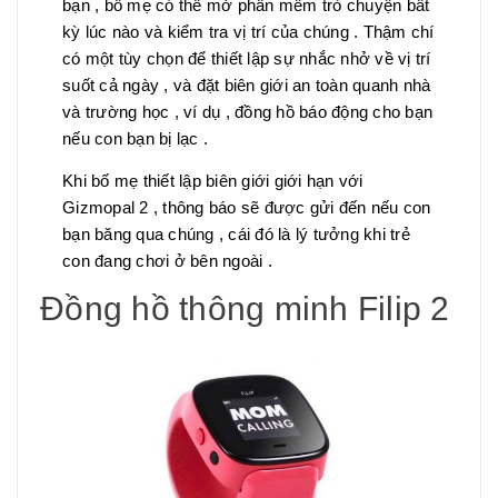
bạn , bố mẹ có thể mở phần mềm trò chuyện bất
kỳ lúc nào và kiểm tra vị trí của chúng . Thậm chí
có một tùy chọn để thiết lập sự nhắc nhở về vị trí
suốt cả ngày , và đặt biên giới an toàn quanh nhà
và trường học , ví dụ , đồng hồ báo động cho bạn
nếu con bạn bị lạc .
Khi bố mẹ thiết lập biên giới giới hạn với
Gizmopal 2 , thông báo sẽ được gửi đến nếu con
bạn băng qua chúng , cái đó là lý tưởng khi trẻ
con đang chơi ở bên ngoài .
Đồng hồ thông minh Filip 2