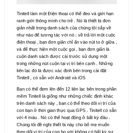
Tinitell làm một Điện thoại có thể đeo và giới hạn
ranh giới thông minh cho trẻ . Nó là thiết bị đơn
giản nhất trong danh sách của chúng tôi sắp về
như nào để tương tác với nó ; về trả lời một cuộc
điện thoại , bạn đơn giản chỉ ấn vào nút to ở giữa ,
và để thực hiện một cuộc gọi , bạn đơn giản là
cuộn danh sách được cài trước sử dụng một
trong những nút cuộn tại vị trí bên cạnh . Những
liên lạc đó là được xác định bên trong cài đặt
Tinitell , có sẵn với Android và iOS
Bạn có thể đem lên đến 12 liên lạc bên trong phần
mềm Tinitell là giống như những chiếc định khác
trên danh sách này , bạn có thể theo dõi vị trí của
con bạn ở thời gian thực qua GPS . Tinitell có sẵn
với 4 màu . Nó có thể hoạt động ở bất kỳ đâu .
Chúng tôi đề nghị thiết bị này cho bố mẹ muốn
theo dõi vị trí của con họ với không có bất kỳ sự