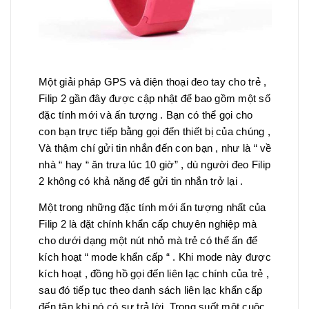
Một giải pháp GPS và điện thoại đeo tay cho trẻ ,
Filip 2 gần đây được cập nhật để bao gồm một số
đặc tính mới và ấn tượng . Bạn có thể gọi cho
con bạn trực tiếp bằng gọi đến thiết bị của chúng ,
Và thậm chí gửi tin nhắn đến con bạn , như là “ về
nhà “ hay “ ăn trưa lúc 10 giờ” , dù người đeo Filip
2 không có khả năng để gửi tin nhắn trở lại .
Một trong những đặc tính mới ấn tượng nhất của
Filip 2 là đặt chính khẩn cấp chuyên nghiệp mà
cho dưới dạng một nút nhỏ mà trẻ có thể ấn để
kích hoạt “ mode khẩn cấp “ . Khi mode này được
kích hoạt , đồng hồ gọi đến liên lạc chính của trẻ ,
sau đó tiếp tục theo danh sách liên lạc khẩn cấp
đến tận khi nó có sự trả lời. Trong suốt một cuộc