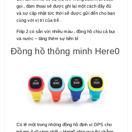
gọi , đàm thoại sẽ được ghi lại một cách đầy đủ
và sự cập nhật tức thời sẽ được gửi đến cho bạn
cùng với vị trí của trẻ .
Filip 2 có sẵn với nhiều màu , đồng hồ chịu cả bụi
và nước – tăng thêm sự bền bỉ
Đồng hồ thông minh Here0
Có lẽ một trong những đồng hồ định vị GPS cho
trẻ em ít rõ ràng nhất – Here0 nhìn qua thì chẳng