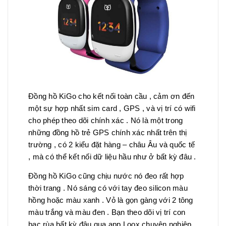
Đồng hồ KiGo cho kết nối toàn cầu , cảm ơn đến
một sự hợp nhất sim card , GPS , và vị trí có wifi
cho phép theo dõi chính xác . Nó là một trong
những đồng hồ trẻ GPS chính xác nhất trên thị
trường , có 2 kiểu đặt hàng – châu Âu và quốc tế
, mà có thể kết nối dữ liệu hầu như ở bất kỳ đâu .
Đồng hồ KiGo cũng chịu nước nó đeo rất hợp
thời trang . Nó sáng có với tay đeo silicon màu
hồng hoặc màu xanh . Vỏ là gọn gàng với 2 tông
màu trắng và màu đen . Bạn theo dõi vị trí con
bạc rùa bất kỳ đâu qua app Loox chuyên nghiệp