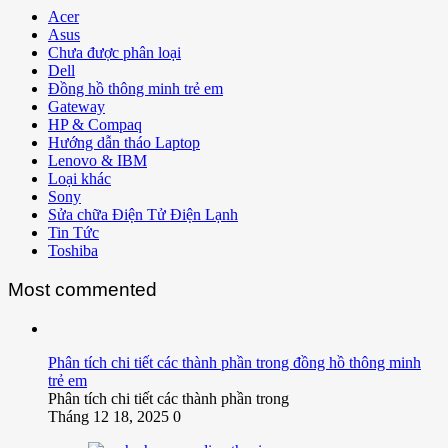
Acer
Asus
Chưa được phân loại
Dell
Đồng hồ thông minh trẻ em
Gateway
HP & Compaq
Hướng dẫn tháo Laptop
Lenovo & IBM
Loại khác
Sony
Sửa chữa Điện Tử Điện Lạnh
Tin Tức
Toshiba
Most commented
Phân tích chi tiết các thành phần trong đồng hồ thông minh
trẻ em
Phân tích chi tiết các thành phần trong
Tháng 12 18, 2025
0