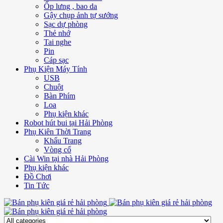
Ốp lưng , bao da
Gậy chụp ảnh tự sướng
Sạc dự phòng
Thẻ nhớ
Tai nghe
Pin
Cáp sạc
Phụ Kiện Máy Tính
USB
Chuột
Bàn Phím
Loa
Phụ kiện khác
Robot hút bui tại Hải Phòng
Phụ Kiên Thời Trang
Khẩu Trang
Vòng cổ
Cài Win tại nhà Hải Phòng
Phụ kiện khác
Đồ Chơi
Tin Tức