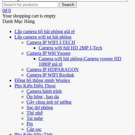
0
₫
0
Your shopping cart is empty
Danh Mục Hàng
Lắp camera bộ hải phòng giá rẻ
Lắp camera wifi tại hải phòng
Camera IP WIFI J-TECH
Camera wifi full HD 2MP J-Tech
Camera IP Wifi Yoosee
Camera wifi hải phòng-Camera yoosee HD
1080P giá rẻ
Camera IP HDPARAGON
Camera IP WIFI Reolink
Đồng hồ thông minh Wonlex
Phụ Kiện Điện Thoại
Camera hành trình
Ốp lưng , bao da
Gậy chụp ảnh tự sướng
Sạc dự phòng
Thẻ nhớ
Tai nghe
Pin
Cáp sạc
Phụ Kiện Máy Tính