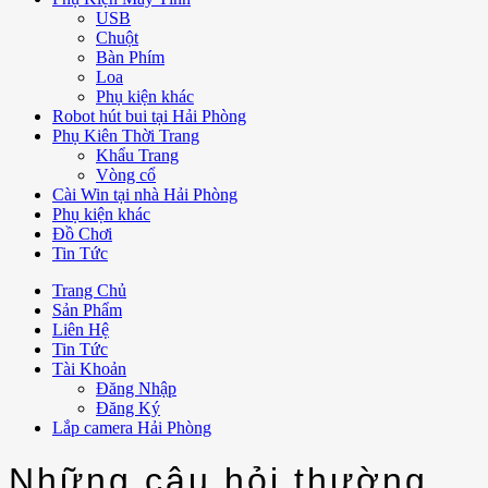
USB
Chuột
Bàn Phím
Loa
Phụ kiện khác
Robot hút bui tại Hải Phòng
Phụ Kiên Thời Trang
Khẩu Trang
Vòng cổ
Cài Win tại nhà Hải Phòng
Phụ kiện khác
Đồ Chơi
Tin Tức
Trang Chủ
Sản Phẩm
Liên Hệ
Tin Tức
Tài Khoản
Đăng Nhập
Đăng Ký
Lắp camera Hải Phòng
Những câu hỏi thường