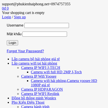
support@phukienhaiphong.net
+0974757355
0
₫
0
Your shopping cart is empty
Login
/
Sign up
Username
Mật khẩu
Forgot Your Password?
Lắp camera bộ hải phòng giá rẻ
Lắp camera wifi tại hải phòng
Camera IP WIFI J-TECH
Camera wifi full HD 2MP J-Tech
Camera IP Wifi Yoosee
Camera wifi hải phòng-Camera yoosee HD
1080P giá rẻ
Camera IP HDPARAGON
Camera IP WIFI Reolink
Đồng hồ thông minh Wonlex
Phụ Kiện Điện Thoại
Camera hành trình