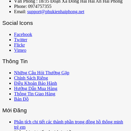
Văn Phòng : 18/35 Đoạn Xá Đông Hải Hải An Hải Phòng
Phone: 0974757355
Email:
support@phukienhaiphong.net
Social Icons
Facebook
Twitter
Flickr
Vimeo
Thông Tin
Những Câu Hỏi Thường Gặp
Chính Sách Riêng
Điều Khoản Bảo Hành
Hướng Dẫn Mua Hàng
Thông Tin Giao Hàng
Bản Đồ
Mới Đăng
Phân tích chi tiết các thành phần trong đồng hồ thông minh
trẻ em