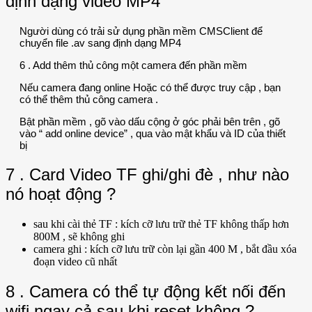
định dạng video MP4
Người dùng có trải sử dụng phần mềm CMSClient để
chuyển file .av sang định dạng MP4
6 . Add thêm thủ công một camera đến phần mềm
Nếu camera đang online Hoặc có thể được truy cập , bạn
có thể thêm thủ công camera .
Bật phần mềm , gõ vào dấu cộng ở góc phải bên trên , gõ
vào “ add online device” , qua vào mật khẩu và ID của thiết
bị
7 . Card Video TF ghi/ghi đè , như nào
nó hoạt động ?
sau khi cài thẻ TF : kích cỡ lưu trữ thẻ TF không thấp hơn
800M , sẽ không ghi
camera ghi : kích cỡ lưu trữ còn lại gần 400 M , bắt đầu xóa
đoạn video cũ nhất
8 . Camera có thể tự động kết nối đến
wifi ngay cả sau khi reset không ?