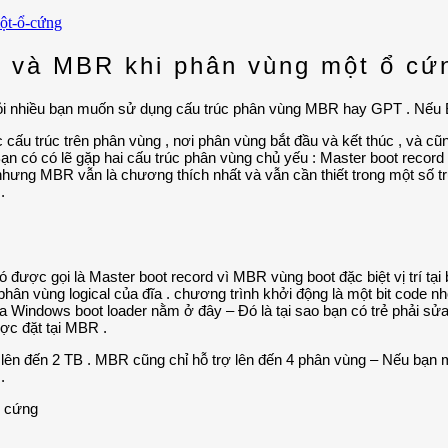
T và MBR khi phân vùng một ổ cứ
ỏi nhiều bạn muốn sử dụng cấu trúc phân vùng MBR hay GPT . Nếu Bạn
 cấu trúc trên phân vùng , nơi phân vùng bắt đầu và kết thúc , và 
ạn có có lẽ gặp hai cấu trúc phân vùng chủ yếu : Master boot recor
 nhưng MBR vẫn là chương thích nhất và vẫn cần thiết trong một số
.
được gọi là Master boot record vì MBR vùng boot đặc biệt vị trí tạ
phân vùng logical của đĩa . chương trình khởi động là một bit code 
của Windows boot loader nằm ở đây – Đó là tại sao bạn có trẻ phải 
ợc đặt tại MBR .
 lên đến 2 TB . MBR cũng chỉ hỗ trợ lên đến 4 phân vùng – Nếu bạn
.