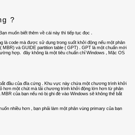
ng ?
 muốn biết thêm về cái này thì tiếp tục đọc .
cũng là code mà được sử dụng trong suốt khởi động nếu một phân
d ( MBR) và GUIDE partition table ( GPT) . GPT là một chuẩn mới
 trường hợp. đây không là một tiêu chuẩn chỉ Windows , Mặc OS
i bắt đầu của đĩa cứng . Khu vực này chứa một chương trình khởi
nhỏ hơn một chút mà tải chương trình khởi động lớn hơn từ phân
sửa MBR của bạn nếu nó bị ghi đè vào Windows sẽ không thể bắt
 muốn nhiều hơn , bạn phải làm một phân vùng primary của bạn