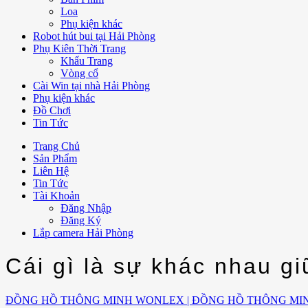
Loa
Phụ kiện khác
Robot hút bui tại Hải Phòng
Phụ Kiên Thời Trang
Khẩu Trang
Vòng cổ
Cài Win tại nhà Hải Phòng
Phụ kiện khác
Đồ Chơi
Tin Tức
Trang Chủ
Sản Phẩm
Liên Hệ
Tin Tức
Tài Khoản
Đăng Nhập
Đăng Ký
Lắp camera Hải Phòng
Cái gì là sự khác nhau 
ĐỒNG HỒ THÔNG MINH WONLEX | ĐỒNG HỒ THÔNG MI