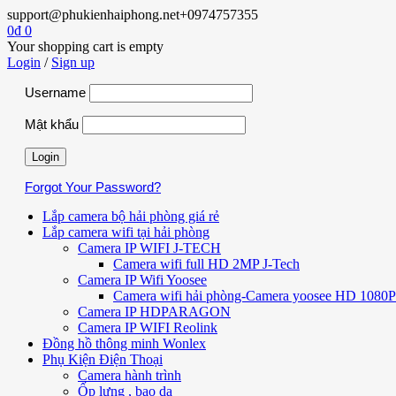
support@phukienhaiphong.net
+0974757355
0
₫
0
Your shopping cart is empty
Login
/
Sign up
Username
Mật khẩu
Forgot Your Password?
Lắp camera bộ hải phòng giá rẻ
Lắp camera wifi tại hải phòng
Camera IP WIFI J-TECH
Camera wifi full HD 2MP J-Tech
Camera IP Wifi Yoosee
Camera wifi hải phòng-Camera yoosee HD 1080P 
Camera IP HDPARAGON
Camera IP WIFI Reolink
Đồng hồ thông minh Wonlex
Phụ Kiện Điện Thoại
Camera hành trình
Ốp lưng , bao da