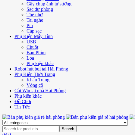
Gậy chụp ảnh tự sướng
Sạc dự phòng
Thẻ nhớ
Tai nghe
Pin
Cáp sạc
Phụ Kiện Máy Tính
USB
Chuột
Bàn Phím
Loa
Phụ kiện khác
Robot hút bui tại Hải Phòng
Phụ Kiên Thời Trang
Khẩu Trang
Vòng cổ
Cài Win tại nhà Hải Phòng
Phụ kiện khác
Đồ Chơi
Tin Tức
0
₫
0