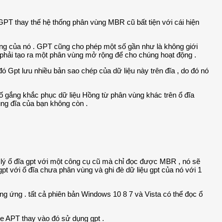
 GPT thay thế hệ thống phân vùng MBR cũ bất tiện với cái hiện
hống của nó . GPT cũng cho phép một số gần như là không giới
phải tạo ra một phân vùng mở rộng để cho chúng hoạt động .
đó Gpt lưu nhiều bản sao chép của dữ liệu này trên đĩa , do đó nó
cố gắng khắc phục dữ liệu Hồng từ phân vùng khác trên ổ đĩa
ùng đĩa của bạn không còn .
 lý ổ đĩa gpt với một công cụ cũ mà chỉ đọc được MBR , nó sẽ
t với ổ đĩa chưa phân vùng và ghi đè dữ liệu gpt của nó với 1
ng ứng . tất cả phiên bản Windows 10 8 7 và Vista có thể đọc ổ
le APT thay vào đó sử dụng gpt .