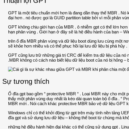
Thuận lợi GPT
GPT là một tiêu chuẩn mới hơn là đang dần thay thế MBR . Nó kế
đại hơn . nó được gọi là GUID partition table bởi vì mỗi phân vù
GPT không chịu giới hạn của MBR . ô nhiễm gpt có thể lớn hơn n
hạn phân vùng . Giới hạn ở đây sẽ là hệ điều hành của bạn – W
trên ổ đĩa MBR phân vùng và dữ liệu boot dùng lưu cùng một nơi .
sẽ khỏe hơn nhiều và có thể phục hồi lại lưu dữ liệu bị phá hủy .
GPT cũng lưu trữ những giá trị CRC để kiểm tra dữ liệu của nó 
.MBR không có cách nào biết liệu dữ liệu boot của nó bị hỏng – 
Sự tương thích
Ổ đĩa gpt bao gồm “ protective MBR “ . Loại MBR này cho một p
thấy một phân vùng duy nhất là kéo dài quan toàn bộ ổ đĩa . “ 
MBR mới . Nói cách khác protective MBR bảo vệ dữ liệu GPT khỏ
Windows chỉ có thể khởi động từ gpt trên máy tính nền tảng UEF
đĩa gpt và sử dụng lưu dữ liệu – không thể boot từ chúng mà kh
những hệ điều hành hiện đại khác có thể cũng sử dụng gpt . Linu