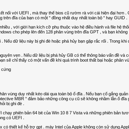
t nối với UEFI , mà thay thế bios cũ rườm rà với cái hiện đại hơn .
ng trên đĩa của bạn có một “ đồng nhất duy nhất toàn bộ “ hay GUID .
hiều , với giới hạn kích cỡ phụ thuộc vào hệ điều hành và file hệ t
indows cho phép lên đến 128 phân vùng trên đĩa GPT , và bạn không 
 Nếu dữ liệu này bị ghi đè hoặc phá hủy bạn gặp rắc rối . Trong khi 
nguyên vẹn . Nếu dữ liệu bị phá hủy GB có thể thông báo vấn đề và 
bạn sẽ chỉ thấy có một vấn đề khi quá trình boot thất bại hoặc phân v
hân vùng duy nhất kéo dài qua toàn bộ ổ đĩa . Nếu bạn cố gắng quản
Protective MBR “ đảm bảo những công cụ cũ sẽ không nhầm lẫn ổ đĩa gp
i bị ghi đè .
I chạy phiên bản 64 bit của Win 10 8 7 Vista và những phiên bản tươ
ông có UEFI .
x có thiết kế hỗ trợ gpt . máy Intel của Apple không còn sử dụng App