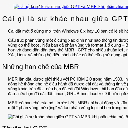
Cái gì là sự khác nhau giữa GP
Cài đặt một ổ cứng mới trên Windows 8.x hay 10 bạn có lẽ sẽ h
Cấu trúc phân vùng một ổ cứng xác định như nào thông tin được
vùng có thể boot . Nếu bạn đã phân vùng và format 1 ổ cứng – B
hơn và đang dần dần thay thế MBR . GPT cho nhiều thuận lợi ,
XA , Linux và những hệ điều hành khác có thể cũng sử dụng gpt 
Những hạn chế của MBR
MBR lần đầu được giới thiệu với PC IBM 2.0 trong năm 1983. nó 
động hệ thống cho hệ điều hành đã được cài đặt và thông tin về 
vùng khác trên đĩa . nếu bạn đã cài đặt Windows , bit ban đầu 
đầu . nếu bạn đã cài đặt Linux , GRUB boot loader sẽ thường đư
MBR có hạn chế của nó . trước hết , MBR chỉ hoạt động với đĩa
một “ phân vùng mở rộng” và tạo phân vùng logical bên trong nó 