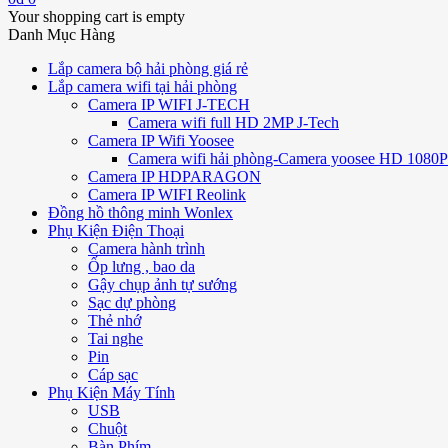
Your shopping cart is empty
Danh Mục Hàng
Lắp camera bộ hải phòng giá rẻ
Lắp camera wifi tại hải phòng
Camera IP WIFI J-TECH
Camera wifi full HD 2MP J-Tech
Camera IP Wifi Yoosee
Camera wifi hải phòng-Camera yoosee HD 1080P 
Camera IP HDPARAGON
Camera IP WIFI Reolink
Đồng hồ thông minh Wonlex
Phụ Kiện Điện Thoại
Camera hành trình
Ốp lưng , bao da
Gậy chụp ảnh tự sướng
Sạc dự phòng
Thẻ nhớ
Tai nghe
Pin
Cáp sạc
Phụ Kiện Máy Tính
USB
Chuột
Bàn Phím