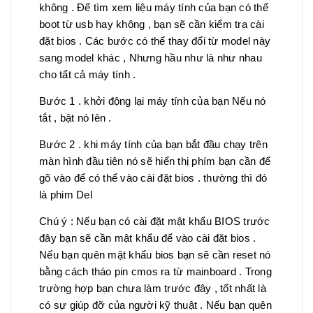
không . Để tìm xem liệu máy tính của bạn có thể
boot từ usb hay không , bạn sẽ cần kiểm tra cài
đặt bios . Các bước có thể thay đổi từ model này
sang model khác , Nhưng hầu như là như nhau
cho tất cả máy tính .
Bước 1 . khởi động lại máy tính của bạn Nếu nó
tắt , bật nó lên .
Bước 2 . khi máy tính của bạn bắt đầu chạy trên
màn hình đầu tiên nó sẽ hiển thị phím bạn cần để
gõ vào để có thể vào cài đặt bios . thường thì đó
là phim Del
Chú ý : Nếu bạn có cài đặt mật khẩu BIOS trước
đây bạn sẽ cần mật khẩu để vào cài đặt bios .
Nếu bạn quên mật khẩu bios bạn sẽ cần reset nó
bằng cách tháo pin cmos ra từ mainboard . Trong
trường hợp bạn chưa làm trước đây , tốt nhất là
có sự giúp đỡ của người kỹ thuật . Nếu bạn quên