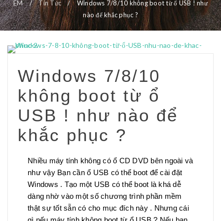
EM
/
Tin Tức
/
Windows 7/8/10 không boot từ ổ USB ! như
nào để khắc phục ?
Windows 7/8/10
không boot từ ổ
USB ! như nào để
khắc phục ?
Nhiều máy tính không có ổ CD DVD bên ngoài và
như vậy Bạn cần ổ USB có thể boot để cài đặt
Windows . Tạo một USB có thể boot là khá dễ
dàng nhờ vào một số chương trình phần mềm
thật sự tốt sẵn có cho mục đích này . Nhưng cái
gì nếu máy tính không boot từ ổ USB ? Nếu bạn