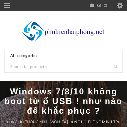
0
₫
0
Windows 7/8/10 không
boot từ ổ USB ! như nào
để khắc phục ?
ĐỒNG HỒ THÔNG MINH WONLEX | ĐỒNG HỒ THÔNG MINH TRẺ