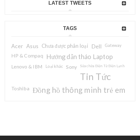
LATEST TWEETS
TAGS
Acer
Asus
Chưa được phân loại
Dell
Gateway
HP & Compaq
Hướng dẫn tháo Laptop
Lenovo & IBM
Loại khác
Sony
Sửa chữa Điện Tử Điện Lạnh
Tin Tức
Toshiba
Đồng hồ thông minh trẻ em