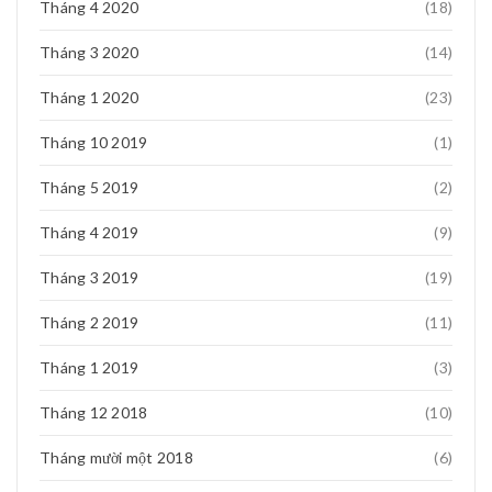
Tháng 4 2020
(18)
Tháng 3 2020
(14)
Tháng 1 2020
(23)
Tháng 10 2019
(1)
Tháng 5 2019
(2)
Tháng 4 2019
(9)
Tháng 3 2019
(19)
Quạt tích điện 3 cấp độ hải phòng
Quạt tích điện 03 cấp độ hải phòng Quạt
Tháng 2 2019
(11)
Tháng 4 11, 2017
0
Tháng 1 2019
(3)
Tháng 12 2018
(10)
Tháng mười một 2018
(6)