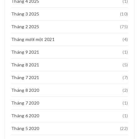
Tháng 4 2025
(1)
Tháng 3 2025
(10)
Tháng 2 2025
(75)
Tháng mười một 2021
(4)
Tháng 9 2021
(1)
Tháng 8 2021
(5)
Như nào để cài đặt Wifi Repeater-Kích sóng Wifi
Tháng 7 2021
(7)
Như nào để cài đặt Wifi Repeater-Kích sóng
Tháng 3 20, 2017
0
Tháng 8 2020
(2)
Tháng 7 2020
(1)
Tháng 6 2020
(1)
Tháng 5 2020
(22)