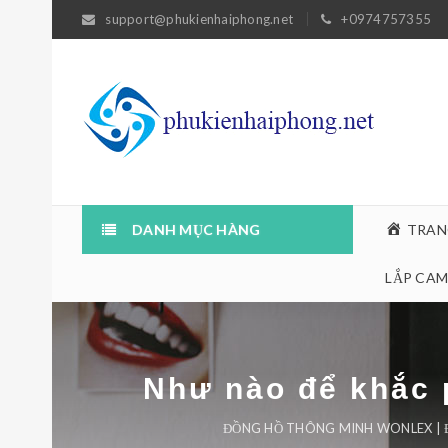
support@phukienhaiphong.net
+0974757355
DANH MỤC HÀNG
TRAN
LẮP CAM
Như nào để khắc 
ĐỒNG HỒ THÔNG MINH WONLEX | 