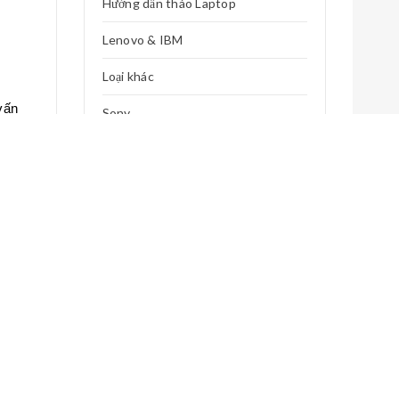
Hướng dẫn tháo Laptop
Lenovo & IBM
Loại khác
“
vấn
Sony
Sửa chữa Điện Tử Điện Lạnh
Tin Tức
ên
Toshiba
hắc
ên
MOST COMMENTED
g