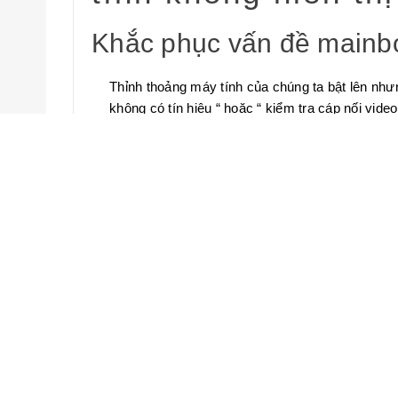
Khắc phục vấn đề mainbo
Thỉnh thoảng máy tính của chúng ta bật lên nhưn
không có tín hiệu “ hoặc “ kiểm tra cáp nối vid
đề đó và ngăn cản máy tính của bạn khởi động 
Xem bài viết này và làm từng bước đánh giá phầ
khởi động máy tính của bạn :
Nếu máy tính của bạn không cho bạn thấy bất kỳ
kiểm tra bài viết khác của chúng tôi để biết “ 
do đó bây giờ câu hỏi là cái gì có thể là lý do c
phục vấn đề đó ? Câu trả lời là một số lỗi phụ
trong máy tính của bạn để khắc phục máy tính c
Chú ý : Nếu máy tính của bạn tạo ra một tiếng bíp
giải pháp số 5 được liệt kê ở dưới đây để khắc