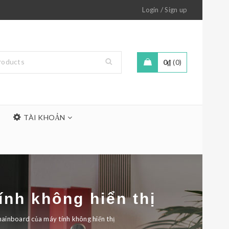
/
Login
Sign up
0
₫
0
TÀI KHOẢN
nh không hiển thị
ainboard của máy tính không hiển thị