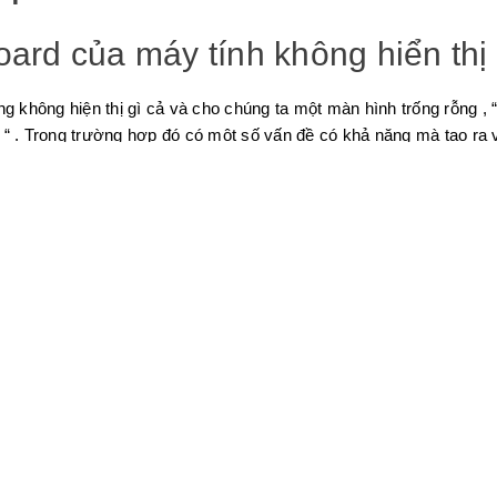
ard của máy tính không hiển thị
g không hiện thị gì cả và cho chúng ta một màn hình trống rỗng , 
eo “ . Trong trường hợp đó có một số vấn đề có khả năng mà tạo ra 
một cách bình thường .
n cứng về cái gì chúng tôi chỉ cho bạn dưới đây , để bắt đầu hoặc
 dấu hiệu nào của nguồn điện khi bạn ấn nút khởi động , thì bạn n
như nào để khắc phục một máy tính chết mà không lên nguồn ? “
ó thể cho cái lỗi đó ( vấn đề không hiển thị ) và như nào để tìm và k
 mà bạn sẽ tìm thấy sau khi làm các bước kiểm tra mỗi phần cứng b
ủa bạn .
 lặp lại với không có vấn đề hiển thị , thì bạn có thể kiểm tra thẳn
 phục nhanh vấn đề này .