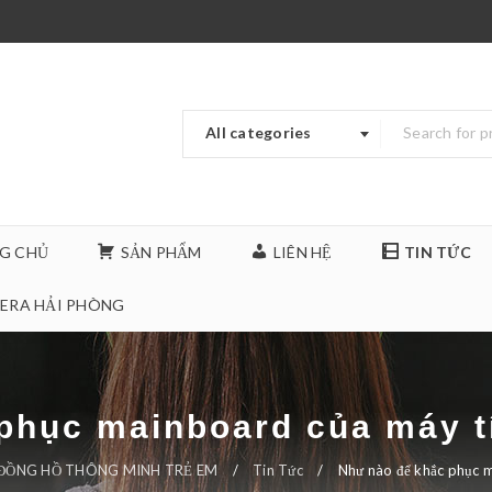
All categories
G CHỦ
SẢN PHẨM
LIÊN HỆ
TIN TỨC
ERA HẢI PHÒNG
phục mainboard của máy tí
ĐỒNG HỒ THÔNG MINH TRẺ EM
/
Tin Tức
/
Như nào để khắc phục m