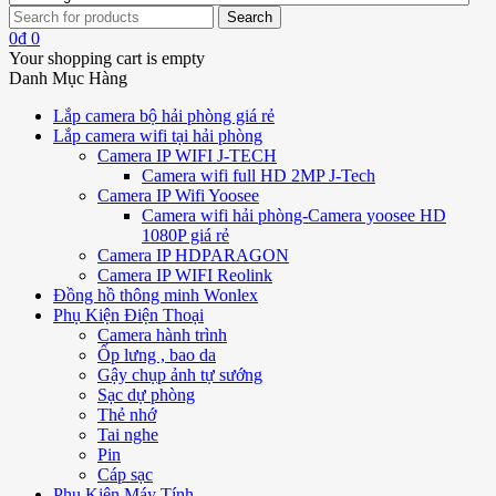
0
₫
0
Your shopping cart is empty
Danh Mục Hàng
Lắp camera bộ hải phòng giá rẻ
Lắp camera wifi tại hải phòng
Camera IP WIFI J-TECH
Camera wifi full HD 2MP J-Tech
Camera IP Wifi Yoosee
Camera wifi hải phòng-Camera yoosee HD
1080P giá rẻ
Camera IP HDPARAGON
Camera IP WIFI Reolink
Đồng hồ thông minh Wonlex
Phụ Kiện Điện Thoại
Camera hành trình
Ốp lưng , bao da
Gậy chụp ảnh tự sướng
Sạc dự phòng
Thẻ nhớ
Tai nghe
Pin
Cáp sạc
Phụ Kiện Máy Tính