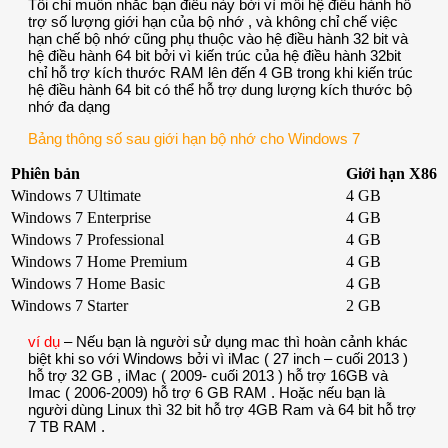
Tôi chỉ muốn nhắc bạn điều này bởi vì mỗi hệ điều hành hỗ
trợ số lượng giới hạn của bộ nhớ , và không chỉ chế việc
hạn chế bộ nhớ cũng phụ thuộc vào hệ điều hành 32 bit và
hệ điều hành 64 bit bởi vì kiến trúc của hệ điều hành 32bit
chỉ hỗ trợ kích thước RAM lên đến 4 GB trong khi kiến trúc
hệ điều hành 64 bit có thể hỗ trợ dung lượng kích thước bộ
nhớ đa dạng
Bảng thông số sau giới hạn bộ nhớ cho Windows 7
Phiên bản
Giới hạn X86
Windows 7 Ultimate
4 GB
Windows 7 Enterprise
4 GB
Windows 7 Professional
4 GB
Windows 7 Home Premium
4 GB
Windows 7 Home Basic
4 GB
Windows 7 Starter
2 GB
ví dụ
– Nếu bạn là người sử dụng mac thì hoàn cảnh khác
biệt khi so với Windows bởi vì iMac ( 27 inch – cuối 2013 )
hỗ trợ 32 GB , iMac ( 2009- cuối 2013 ) hỗ trợ 16GB và
Imac ( 2006-2009) hỗ trợ 6 GB RAM . Hoặc nếu bạn là
người dùng Linux thì 32 bit hỗ trợ 4GB Ram và 64 bit hỗ trợ
7 TB RAM .