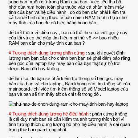
sung bạn muốn giữ trong Ram của bạn . việc tiêu thụ bộ
nhớ của ram hoàn toàn phụ thuộc vào cả phần mềm máy
tính của bạn và hệ điều hành . do đó bạn cần phải kiểm tra
cả hai để hình dung thực tế bao nhiêu RAM là phù hợp cho
máy tính của bạn để có hiệu năng hoàn hảo .
để biết thêm về điều này , bạn có thể theo bài viết gợi ý này
của tôi và có thể giúp tìm hiểu mọi thứ về >> bao nhiêu
RAM bạn cần cho máy tính của bạn ?
# Tương thích dung lượng phần cứng
: sau khi quyết định
lượng ram bạn cần cho chính bạn bạn sẽ phải đảm bảo rằng
bên góc của laptop hay máy bàn của bạn thật sự hỗ trợ
được Ram đó hay không .
để làm cái đó bạn sẽ phải kiểm tra thông số bên góc máy
bàn của bạn và cho laptop , Bạn không cần tìm thông số của
mainboard , chỉ việc tìm kiếm thông số số Model laptop của
bạn và bạn sẽ tìm thấy tất cả chi tiết trong đó .
# Tương thích dung lượng hệ điều hành
: phần cứng không
là cái duy nhất bạn sẽ cần kiểm tra tính tương thích bởi vì
tính tương thích dung lượng bộ nhớ hệ điều hành là cái quan
trọng thứ hai quan trọng nhất.