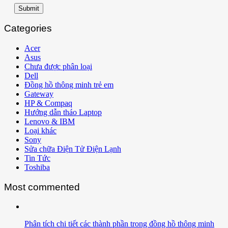
Submit
Categories
Acer
Asus
Chưa được phân loại
Dell
Đồng hồ thông minh trẻ em
Gateway
HP & Compaq
Hướng dẫn tháo Laptop
Lenovo & IBM
Loại khác
Sony
Sửa chữa Điện Tử Điện Lạnh
Tin Tức
Toshiba
Most commented
Phân tích chi tiết các thành phần trong đồng hồ thông minh