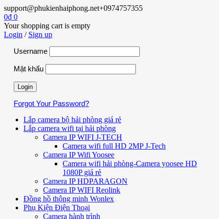
support@phukienhaiphong.net
+0974757355
0
₫
0
Your shopping cart is empty
Login
/
Sign up
Username
Mật khẩu
Forgot Your Password?
Lắp camera bộ hải phòng giá rẻ
Lắp camera wifi tại hải phòng
Camera IP WIFI J-TECH
Camera wifi full HD 2MP J-Tech
Camera IP Wifi Yoosee
Camera wifi hải phòng-Camera yoosee HD
1080P giá rẻ
Camera IP HDPARAGON
Camera IP WIFI Reolink
Đồng hồ thông minh Wonlex
Phụ Kiện Điện Thoại
Camera hành trình