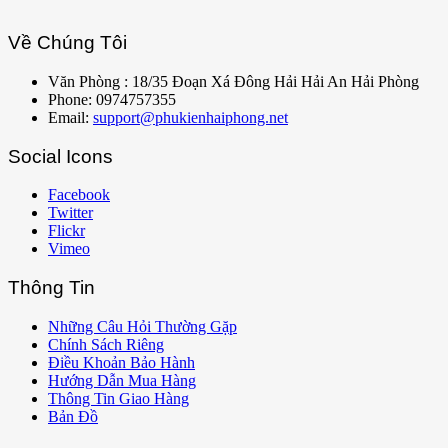
Về Chúng Tôi
Văn Phòng : 18/35 Đoạn Xá Đông Hải Hải An Hải Phòng
Phone: 0974757355
Email:
support@phukienhaiphong.net
Social Icons
Facebook
Twitter
Flickr
Vimeo
Thông Tin
Những Câu Hỏi Thường Gặp
Chính Sách Riêng
Điều Khoản Bảo Hành
Hướng Dẫn Mua Hàng
Thông Tin Giao Hàng
Bản Đồ