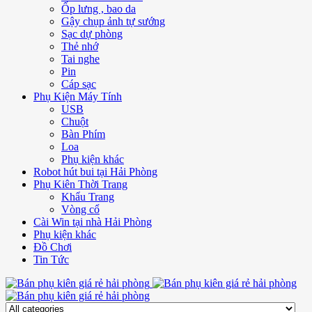
Ốp lưng , bao da
Gậy chụp ảnh tự sướng
Sạc dự phòng
Thẻ nhớ
Tai nghe
Pin
Cáp sạc
Phụ Kiện Máy Tính
USB
Chuột
Bàn Phím
Loa
Phụ kiện khác
Robot hút bui tại Hải Phòng
Phụ Kiên Thời Trang
Khẩu Trang
Vòng cổ
Cài Win tại nhà Hải Phòng
Phụ kiện khác
Đồ Chơi
Tin Tức