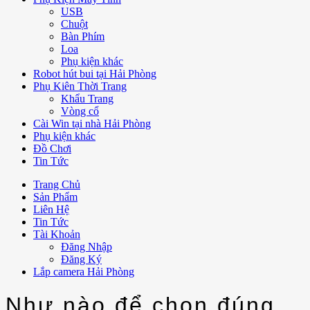
USB
Chuột
Bàn Phím
Loa
Phụ kiện khác
Robot hút bui tại Hải Phòng
Phụ Kiên Thời Trang
Khẩu Trang
Vòng cổ
Cài Win tại nhà Hải Phòng
Phụ kiện khác
Đồ Chơi
Tin Tức
Trang Chủ
Sản Phẩm
Liên Hệ
Tin Tức
Tài Khoản
Đăng Nhập
Đăng Ký
Lắp camera Hải Phòng
Như nào để chọn đúng