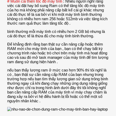
# Muốn cải thiện tốc độ máy tính
: Nhiều người nghĩ rằng
việc cài đặt hay bổ sung Ram có thể tăng tốc độ máy tính
của họ mà không phải nâng cấp bất kể cái gì khác nhưng
cái đó thực tế là sai bởi vì khi một máy tính bình thường
không có nhiều hơn ram 256 hoặc 512mb và việc tăng kích
thước ram quả thực làm tăng tốc độ .
bình thường mỗi máy tính có nhiều hơn 2 GB bộ nhưng là
cái đó thực tế là thừa đủ cho máy tính bình thường.
Để khẳng định rằng bạn thật sự cần nâng cấp hoặc thêm
RAM mới cho máy tính của bạn , bạn có thể chạy bất kỳ
chương trình nào hoặc trò chơi trên máy tính mà hoạt động
cao và sau đó mở task manager của máy tính để tìm lượng
ram đang sử dụng hiện hành .
nếu bạn thấy lượng ram ở mức cao hơn 90% thì tôi nghĩ là
có , bạn thật sự cần nâng cấp RAM của bạn nhưng trong
trường hợp nếu bạn tìm thấy lượng gian sử dụng trông bình
thường ngay cả khi đang chạy những ứng dụng nặng giống
như được chỉ ra trong hình ảnh dưới đây thì tôi không nghĩ
bạn cần nâng cấp RAM của máy tính vì máy chạy chậm là
đang xảy ra bởi vì hệ điều hành bị lỗi hoặc có thể một số
nguyên nhân khác .