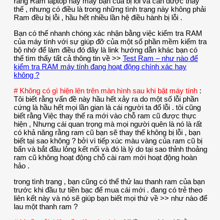
rằng Ram laptop hay máy bạn của bị lỗi và cần được thay
thế , nhưng có điều là trong những tình trạng này không phải
Ram đều bị lỗi , hầu hết nhiều lần hệ điều hành bị lỗi .
Bạn có thể nhanh chóng xác nhận bằng việc kiểm tra RAM
của máy tính với sự giúp đỡ của một số phần mềm kiểm tra
bộ nhớ để làm điều đó đây là link hướng dẫn khác bạn có
thể tìm thấy tất cả thông tin về >>
Test Ram – như nào để
kiểm tra RAM máy tính đang hoạt động chính xác hay
không ?
# Không có gì hiện lên trên màn hình sau khi bật máy tính
:
Tôi biết rằng vấn đề này hầu hết xảy ra do một số lỗi phần
cứng là hầu hết mọi lần gian là cái người ta đổ lỗi . tôi cũng
biết rằng Việc thay thế ra mới vào chỗ ram cũ được thực
hiện , Nhưng cái quan trọng mà mọi người quên là nó là rất
có khả năng rằng ram cũ bạn sẽ thay thế không bị lỗi , bạn
biết tại sao không ? bởi vì tiếp xúc màu vàng của ram cũ bị
bẩn và bắt đầu lỏng kết nối và đó là lý do tại sao thỉnh thoảng
ram cũ không hoạt động chỗ cài ram mới hoạt động hoàn
hảo .
trong tình trạng , bạn cũng có thể thử lau thanh ram của bạn
trước khi đầu tư tiền bạc để mua cái mới . đang có trẻ theo
liên kết này và nó sẽ giúp bạn biết mọi thứ về >> như nào để
lau một thanh ram ?