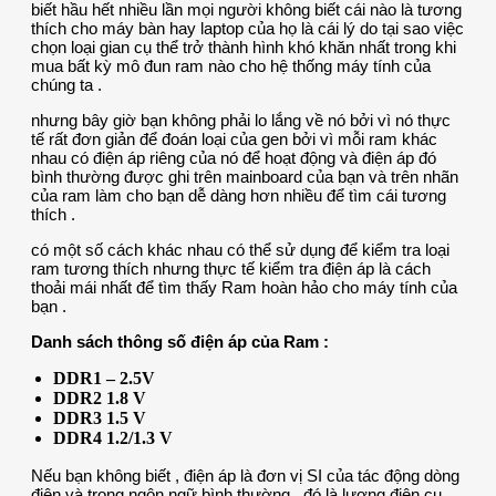
biết hầu hết nhiều lần mọi người không biết cái nào là tương
thích cho máy bàn hay laptop của họ là cái lý do tại sao việc
chọn loại gian cụ thể trở thành hình khó khăn nhất trong khi
mua bất kỳ mô đun ram nào cho hệ thống máy tính của
chúng ta .
nhưng bây giờ bạn không phải lo lắng về nó bởi vì nó thực
tế rất đơn giản để đoán loại của gen bởi vì mỗi ram khác
nhau có điện áp riêng của nó để hoạt động và điện áp đó
bình thường được ghi trên mainboard của bạn và trên nhãn
của ram làm cho bạn dễ dàng hơn nhiều để tìm cái tương
thích .
có một số cách khác nhau có thể sử dụng để kiểm tra loại
ram tương thích nhưng thực tế kiểm tra điện áp là cách
thoải mái nhất để tìm thấy Ram hoàn hảo cho máy tính của
bạn .
Danh sách thông số điện áp của Ram :
DDR1 – 2.5V
DDR2 1.8 V
DDR3 1.5 V
DDR4 1.2/1.3 V
Nếu bạn không biết , điện áp là đơn vị SI của tác động dòng
điện và trong ngôn ngữ bình thường , đó là lượng điện cụ