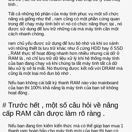
tính .
Tất cả những bộ phận của máy tính phục vụ một số chức
năng và giống như thế , ram cũng có một phần cứng quan
trọng để chạy máy tính bởi vì nó có chức năng thực tại , nó
được sử dụng để lưu trữ những cái mà máy tính cần một
cách nhanh chóng.
ram chủ yếu được sử dụng để lưu bộ nhớ và khi so sánh
với những thiết bị lưu trữ khác như ổ cứng HDD hay ổ SSD
, RAM thực tế hoạt động nhanh hơn nhiều nhưng cái dở ở
RAM là , nó chỉ lưu trữ dữ liệu xử lý khi hệ thống máy tính
của bạn đang chạy và khi chúng ta tắt máy tính tất cả dữ
liệu xử lý sẽ bị mất. Nó thường được kết nối với DRAM mà
cũng là một loại mô đun bộ nhớ .
Nếu bạn không cài bất kỳ thanh RAM nào vào mainboard
của bạn thì 100% khả năng là máy tính của bạn sẽ không
hoạt động .
# Trước hết , một số câu hỏi về nâng
cấp RAM cần được làm rõ ràng .
Nếu bạn đang tìm kiếm kiến thức mà có thể giúp bạn mua 1
thanh ram hoàn hảo cho máy tính mới của bạn thì bạn có