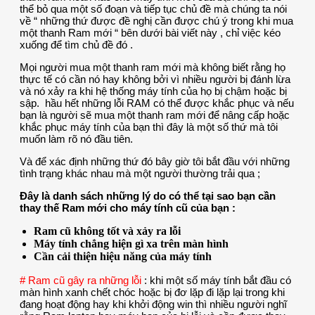
thể bỏ qua một số đoạn và tiếp tục chủ đề mà chúng ta nói
về “ những thứ được đề nghị cần được chú ý trong khi mua
một thanh Ram mới “ bên dưới bài viết này , chỉ việc kéo
xuống để tìm chủ đề đó .
Mọi người mua một thanh ram mới mà không biết rằng họ
thực tế có cần nó hay không bởi vì nhiều người bị đánh lừa
và nó xảy ra khi hệ thống máy tính của họ bị chậm hoặc bị
sập. hầu hết những lỗi RAM có thể được khắc phục và nếu
bạn là người sẽ mua một thanh ram mới để nâng cấp hoặc
khắc phục máy tính của bạn thì đây là một số thứ mà tôi
muốn làm rõ nó đầu tiên.
Và để xác định những thứ đó bây giờ tôi bắt đầu với những
tình trạng khác nhau mà một người thường trải qua ;
Đây là danh sách những lý do có thể tại sao bạn cần
thay thế Ram mới cho máy tính cũ của bạn :
Ram cũ không tốt và xảy ra lỗi
Máy tính chẳng hiện gì xa trên màn hình
Cần cải thiện hiệu năng của máy tính
# Ram cũ gây ra những lỗi
: khi một số máy tính bắt đầu có
màn hình xanh chết chóc hoặc bị đơ lặp đi lặp lại trong khi
đang hoạt động hay khi khởi động win thì nhiều người nghĩ