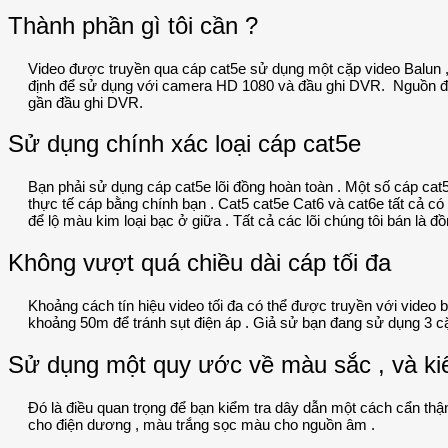
Thành phần gì tôi cần ?
Video được truyền qua cáp cat5e sử dụng một cặp video Balun , m
định để sử dụng với camera HD 1080 và đầu ghi DVR. Nguồn đượ
gần đầu ghi DVR.
Sử dụng chính xác loại cáp cat5e
Bạn phải sử dụng cáp cat5e lõi đồng hoàn toàn . Một số cáp cat
thực tế cáp bằng chính bạn . Cat5 cat5e Cat6 và cat6e tất cả c
để lộ màu kim loại bạc ở giữa . Tất cả các lõi chúng tôi bán là đ
Không vượt quá chiều dài cáp tối đa
Khoảng cách tín hiệu video tối đa có thể được truyền với video 
khoảng 50m để tránh sụt điện áp . Giả sử bạn đang sử dụng 3 cặ
Sử dụng một quy ước về màu sắc , và kiể
Đó là điều quan trọng để bạn kiểm tra dây dẫn một cách cẩn thậ
cho điện dương , màu trắng sọc màu cho nguồn âm .