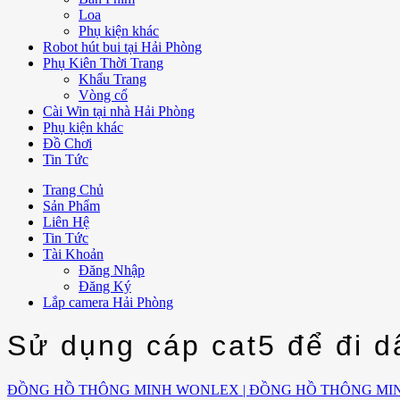
Loa
Phụ kiện khác
Robot hút bui tại Hải Phòng
Phụ Kiên Thời Trang
Khẩu Trang
Vòng cổ
Cài Win tại nhà Hải Phòng
Phụ kiện khác
Đồ Chơi
Tin Tức
Trang Chủ
Sản Phẩm
Liên Hệ
Tin Tức
Tài Khoản
Đăng Nhập
Đăng Ký
Lắp camera Hải Phòng
Sử dụng cáp cat5 để đi 
ĐỒNG HỒ THÔNG MINH WONLEX | ĐỒNG HỒ THÔNG MI