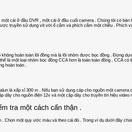
ột cái ở đầu DVR , một cái ở đầu cuối camera . Chúng tôi có bán hai 
c truyền sử dụng vít với ổ cắm và phích cắm một chiều . Phích vào
5 không hoàn toàn lõi đồng mà là lõi nhôm được bọc đồng . Đừng dựa
ó thể là một loại nhôm bọc đồng CCA hơn là toàn toàn đồng . CCA có 
ồng hoàn toàn .
balun là xấp xỉ 300 m . Nếu bạn sử dụng cáp cho nguồn một camera cùn
p dây cho nguồn điện 12v và một cặp dây cho truyền tín hiệu video 
m tra một cách cẩn thận .
n . Chọn một quy ước màu và theo cái đó . Trong ví dụ dưới đây chú