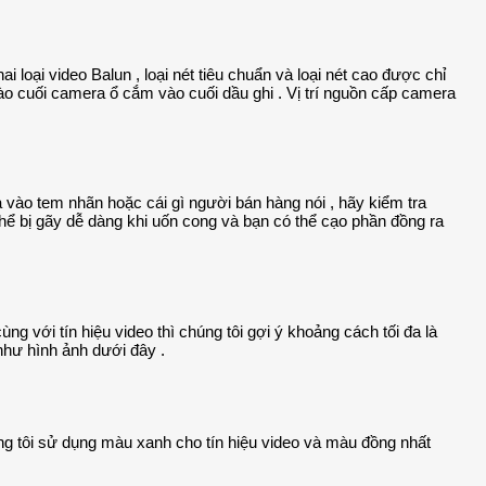
loại video Balun , loại nét tiêu chuẩn và loại nét cao được chỉ
 cuối camera ổ cắm vào cuối dầu ghi . Vị trí nguồn cấp camera
 vào tem nhãn hoặc cái gì người bán hàng nói , hãy kiểm tra
thể bị gãy dễ dàng khi uốn cong và bạn có thể cạo phần đồng ra
g với tín hiệu video thì chúng tôi gợi ý khoảng cách tối đa là
như hình ảnh dưới đây .
ng tôi sử dụng màu xanh cho tín hiệu video và màu đồng nhất