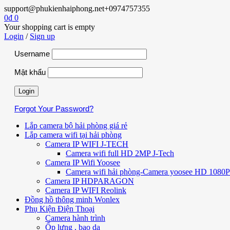
support@phukienhaiphong.net
+0974757355
0
₫
0
Your shopping cart is empty
Login
/
Sign up
Username
Mật khẩu
Forgot Your Password?
Lắp camera bộ hải phòng giá rẻ
Lắp camera wifi tại hải phòng
Camera IP WIFI J-TECH
Camera wifi full HD 2MP J-Tech
Camera IP Wifi Yoosee
Camera wifi hải phòng-Camera yoosee HD 1080P 
Camera IP HDPARAGON
Camera IP WIFI Reolink
Đồng hồ thông minh Wonlex
Phụ Kiện Điện Thoại
Camera hành trình
Ốp lưng , bao da