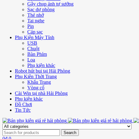
Gậy chụp ảnh tự sướng
Sạc dự phòng
Thẻ nhớ
Tai nghe
Pin
Cáp sạc
Phụ Kiện Máy Tính
USB
Chuột
Bàn Phím
Loa
Phụ kiện khác
Robot hút bui tại Hải Phòng
Phụ Kiên Thời Trang
Khẩu Trang
Vòng cổ
Cài Win tại nhà Hải Phòng
Phụ kiện khác
Đồ Chơi
Tin Tức
0
₫
0