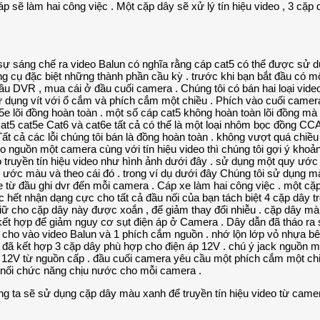
p sẽ làm hai công việc . Một cặp dây sẽ xử lý tín hiệu video , 3 cặ
ng ta sẽ sử dụng cặp dây màu xanh để truyền tín hiệu video từ came