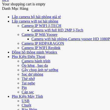
Your shopping cart is empty
Danh Mục Hàng
Lắp camera bộ hải phòng giá rẻ
Lắp camera wifi tại hải phòng
Camera IP WIFI J-TECH
Camera wifi full HD 2MP J-Tech
Camera IP Wifi Yoosee
Camera wifi hải phòng-Camera yoosee HD 1080P 
Camera IP HDPARAGON
Camera IP WIFI Reolink
Đồng hồ thông minh Wonlex
Phụ Kiện Điện Thoại
Camera hành trình
Ốp lưng , bao da
Gậy chụp ảnh tự sướng
Sạc dự phòng
Thẻ nhớ
Tai nghe
Pin
Cáp sạc
Phụ Kiện Máy Tính
USB
Chuột
Bàn Phím