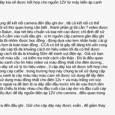
p dây kia sẽ được kết hợp cho nguồn 12V từ máy biến áp cạnh
ra đến đầu ghi . Giữ cho cặp dây này được xoắn , để giảm thay