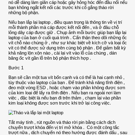
nó dễ dàng làm giãn cáp hoặc gây hỏng hóc đến đầu nối nếu
bạn không ngắt kết nối các trước khi cố gắng tháo rời
những bộ phận.
Nếu bạn lắp lại laptop , điều quan trọng là thông tin về vị trí
mỗi thành phần mà cáp được kết nối đến , và ở đâu chỗ
lỏng dây cáp được giữ . Chụp ảnh mỗi bước giúp bạn lắp lại
laptop của bạn ở cuối quá trình . Cẩn thận theo dõi những ốc
vít chỗ nào chúng ở , như sự khác biệt về kích cỡ và loại ốc
vít có thể được sử dụng trên cùng bộ phận . Để giảm bất kỳ
khả năng lộn xộn nào , cài lại vít vào lỗ của chúng , dán
băng ốc vít gần lỗ trên bộ phận thích hợp .
Bước 1
Bạn sẽ cần một tua vít bốn cạnh và có thể là hai cạnh nhỏ ,
tùy thuộc vào laptop của bạn . Để tránh khả năng tĩnh điện ,
đeo một vòng ESD , hoặc chạm vào phần không được sơn
của kim loại để lấy ra tĩnh điện . Nếu bạn ra ngoài nơi làm
việc , đặc biệt là nếu bạn đi trên thảm , chạm lại vào phần
kim loại không được sơn trước khi trở lại công việc.
Tắt máy tính , rút nguồn và tháo rời pin bằng cách dịch
chuyển trượt khóa đến vị trí mở khóa . Có một công tắc
trượt nữa , dịch chuyển nó theo hướng được đánh dấu , sau