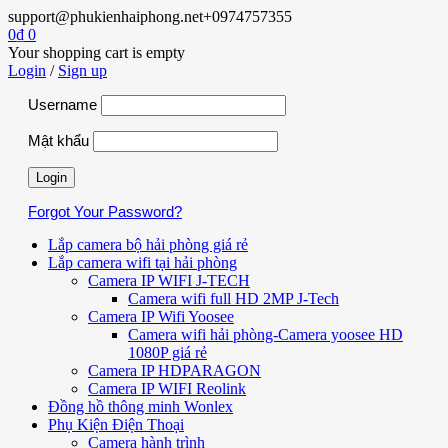
support@phukienhaiphong.net
+0974757355
0
₫
0
Your shopping cart is empty
Login
/
Sign up
Username
Mật khẩu
Forgot Your Password?
Lắp camera bộ hải phòng giá rẻ
Lắp camera wifi tại hải phòng
Camera IP WIFI J-TECH
Camera wifi full HD 2MP J-Tech
Camera IP Wifi Yoosee
Camera wifi hải phòng-Camera yoosee HD
1080P giá rẻ
Camera IP HDPARAGON
Camera IP WIFI Reolink
Đồng hồ thông minh Wonlex
Phụ Kiện Điện Thoại
Camera hành trình