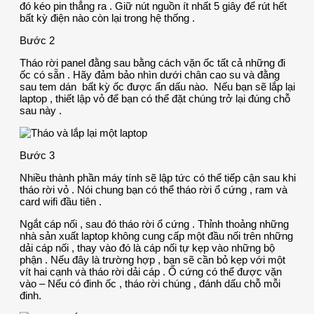
đó kéo pin thẳng ra . Giữ nút nguồn ít nhất 5 giây để rút hết
bất kỳ điện nào còn lại trong hệ thống .
Bước 2
Tháo rời panel đằng sau bằng cách vặn ốc tất cả những đi
ốc có sẵn . Hãy đảm bảo nhìn dưới chân cao su và đằng
sau tem dán bất kỳ ốc được ẩn dấu nào. Nếu bạn sẽ lắp lại
laptop , thiết lập vỏ để bạn có thể đặt chúng trở lại đúng chỗ
sau này .
Bước 3
Nhiều thành phần máy tính sẽ lập tức có thể tiếp cận sau khi
tháo rời vỏ . Nói chung bạn có thể tháo rời ổ cứng , ram và
card wifi đầu tiên .
Ngắt cáp nối , sau đó tháo rời ổ cứng . Thỉnh thoảng những
nhà sản xuất laptop không cung cấp một đầu nối trên những
dải cáp nối , thay vào đó là cáp nối tự kẹp vào những bộ
phận . Nếu đây là trường hợp , bạn sẽ cần bỏ kẹp với một
vít hai cạnh và tháo rời dải cáp . Ổ cứng có thể được vặn
vào – Nếu có đinh ốc , tháo rời chúng , đánh dấu chỗ mỗi
đinh.