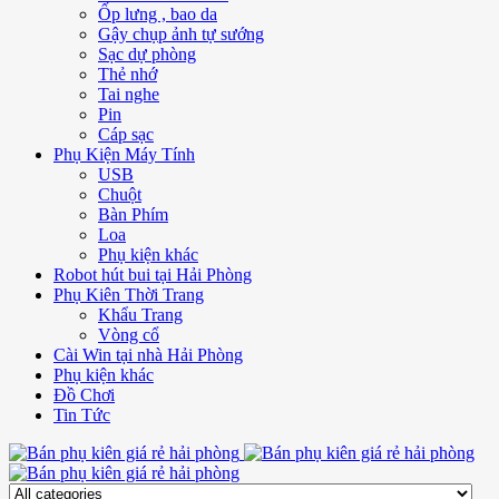
Ốp lưng , bao da
Gậy chụp ảnh tự sướng
Sạc dự phòng
Thẻ nhớ
Tai nghe
Pin
Cáp sạc
Phụ Kiện Máy Tính
USB
Chuột
Bàn Phím
Loa
Phụ kiện khác
Robot hút bui tại Hải Phòng
Phụ Kiên Thời Trang
Khẩu Trang
Vòng cổ
Cài Win tại nhà Hải Phòng
Phụ kiện khác
Đồ Chơi
Tin Tức