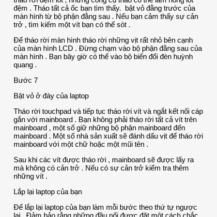
đệm . Tháo tất cả ốc bạn tìm thấy. bật vỏ đằng trước của
màn hình từ bộ phận đằng sau . Nếu bạn cảm thấy sự cản
trở , tìm kiếm một vít bạn có thể sót .
Để tháo rời màn hình tháo rời những vịt rất nhỏ bên cạnh
của màn hình LCD . Đừng chạm vào bộ phận đằng sau của
màn hình . Bạn bây giờ có thể vào bộ biến đổi đèn huỳnh
quang .
Bước 7
Bật vỏ ở đáy của laptop
Tháo rời touchpad và tiếp tục tháo rời vít và ngắt kết nối cáp
gắn với mainboard . Bạn không phải tháo rời tất cả vít trên
mainboard , một số giữ những bộ phận mainboard đến
mainboard . Một số nhà sản xuất sẽ đánh dấu vịt để tháo rời
mainboard với một chữ hoặc một mũi tên .
Sau khi các vít được tháo rời , mainboard sẽ được lấy ra
mà không có cản trở . Nếu có sự cản trở kiểm tra thêm
những vít .
Lắp lại laptop của bạn
Để lắp lại laptop của bạn làm mỗi bước theo thứ tự ngược
lại . Đảm bảo rằng những đầu nối được đặt một cách chắc