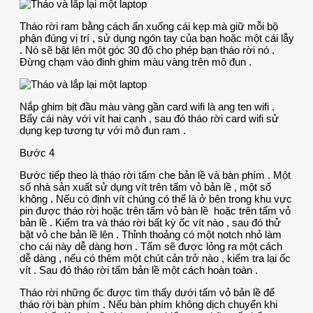
Tháo rời ram bằng cách ấn xuống cái kẹp mà giữ mỗi bộ
phận đúng vị trí , sử dụng ngón tay của bạn hoặc một cái lẫy
. Nó sẽ bật lên một góc 30 độ cho phép bạn tháo rời nó .
Đừng chạm vào đinh ghim màu vàng trên mô đun .
Nắp ghim bịt đầu màu vàng gần card wifi là ang ten wifi .
Bẩy cái này với vít hai cạnh , sau đó tháo rời card wifi sử
dụng kẹp tương tự với mô đun ram .
Bước 4
Bước tiếp theo là tháo rời tấm che bản lề và bàn phím . Một
số nhà sản xuất sử dụng vít trên tấm vỏ bản lề , một số
không . Nếu có định vít chúng có thể là ở bên trong khu vực
pin được tháo rời hoặc trên tấm vỏ bàn lề hoặc trên tấm vỏ
bản lề . Kiểm tra và tháo rời bất kỳ ốc vít nào , sau đó thử
bật vỏ che bản lề lên . Thỉnh thoảng có một notch nhỏ làm
cho cái này dễ dàng hơn . Tấm sẽ được lỏng ra một cách
dễ dàng , nếu có thêm một chút cản trở nào , kiểm tra lại ốc
vít . Sau đó tháo rời tấm bản lề một cách hoàn toàn .
Tháo rời những ốc được tìm thấy dưới tấm vỏ bản lề để
tháo rời bàn phím . Nếu bàn phím không dịch chuyển khi