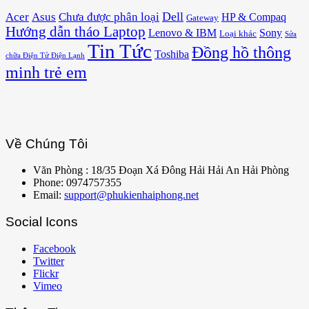
Acer
Asus
Dell
Chưa được phân loại
HP & Compaq
Gateway
Hướng dẫn tháo Laptop
Lenovo & IBM
Sony
Loại khác
Sửa
Tin Tức
Đồng hồ thông
Toshiba
chữa Điện Tử Điện Lạnh
minh trẻ em
Về Chúng Tôi
Văn Phòng : 18/35 Đoạn Xá Đông Hải Hải An Hải Phòng
Phone: 0974757355
Email:
support@phukienhaiphong.net
Social Icons
Facebook
Twitter
Flickr
Vimeo