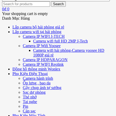
0
₫
0
Your shopping cart is empty
Danh Mục Hàng
Lắp camera bộ hải phòng giá rẻ
Lắp camera wifi tại hải phòng
Camera IP WIFI J-TECH
Camera wifi full HD 2MP J-Tech
Camera IP Wifi Yoosee
Camera wifi hải phòng-Camera yoosee HD
1080P giá rẻ
Camera IP HDPARAGON
Camera IP WIFI Reolink
Đồng hồ thông minh Wonlex
Phụ Kiện Điện Thoại
Camera hành trình
Ốp lưng , bao da
Gậy chụp ảnh tự sướng
Sạc dự phòng
Thẻ nhớ
Tai nghe
Pin
Cáp sạc
Phụ Kiện Máy Tính