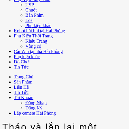
USB
Chuột
Bàn Phím
Loa
Phụ kiện khác
Robot hút bui tại Hải Phòng
Phụ Kiên Thời Trang
Khẩu Trang
Vòng cổ
Cài Win tại nhà Hải Phòng
Phụ kiện khác
Đồ Chơi
Tin Tức
Trang Chủ
Sản Phẩm
Liên Hệ
Tin Tức
Tài Khoản
Đăng Nhập
Đăng Ký
Lắp camera Hải Phòng
Tháo và lắp lại một