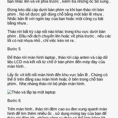
bạn nhấc lên và về phía trước , kiểm tra những ốc bổ sung .
Đừng kéo dải cáp dưới bàn phím ra khi bạn tháo rời bàn
phím . Nó sẽ được giữ đúng chỗ bằng một bản lề nhựa .
Nhấc bản lề với ngón tay của bạn hoặc một công cụ bật
bằng nhựa .
Tháo rời bất kỳ cáp nối nào khác trong khu vực dưới bàn
phím . Đầu nối dịch chuyển lên hoặc về phía trước . nếu các
lối có nút nhựa nhỏ , chỉ việc kéo nó ra .
Bước 5
Để tháo rời màn hình laptop , tháo rời cáp anten và cáp dữ
liệu LCD mà kết nối từ chỗ ở bàn phím đến mép đáy của
màn hình .
Lấy ốc vít kết nối màn hình đến khu vực bản lề . Chúng có
thể ở trên đằng sau màn hình hoặc ở bên trong chỗ bàn
phím. Nhẹ nhàng tháo rời bộ phận màn hình.
Bước 6
Trên màn hình , tháo rời đệm cao su đen xung quanh màn
hình để tìm thêm nhiều ốc . sử dụng móng tay của bạn để
tháo rời đệm lót , những công cụ tháo có thể làm hỏng lót