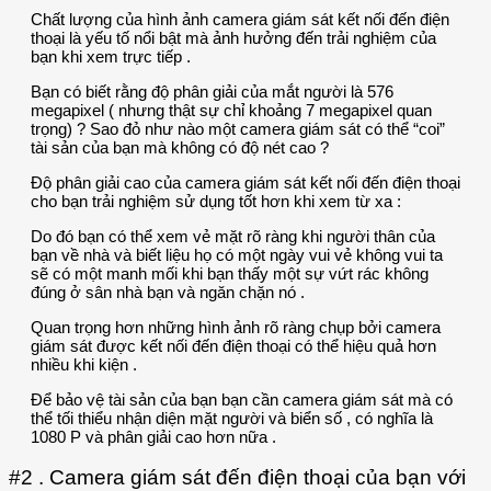
Chất lượng của hình ảnh camera giám sát kết nối đến điện
thoại là yếu tố nổi bật mà ảnh hưởng đến trải nghiệm của
bạn khi xem trực tiếp .
Bạn có biết rằng độ phân giải của mắt người là 576
megapixel ( nhưng thật sự chỉ khoảng 7 megapixel quan
trọng) ? Sao đỏ như nào một camera giám sát có thể “coi”
tài sản của bạn mà không có độ nét cao ?
Độ phân giải cao của camera giám sát kết nối đến điện thoại
cho bạn trải nghiệm sử dụng tốt hơn khi xem từ xa :
Do đó bạn có thể xem vẻ mặt rõ ràng khi người thân của
bạn về nhà và biết liệu họ có một ngày vui vẻ không vui ta
sẽ có một manh mối khi bạn thấy một sự vứt rác không
đúng ở sân nhà bạn và ngăn chặn nó .
Quan trọng hơn những hình ảnh rõ ràng chụp bởi camera
giám sát được kết nối đến điện thoại có thể hiệu quả hơn
nhiều khi kiện .
Để bảo vệ tài sản của bạn bạn cần camera giám sát mà có
thể tối thiểu nhận diện mặt người và biển số , có nghĩa là
1080 P và phân giải cao hơn nữa .
#2 . Camera giám sát đến điện thoại của bạn với