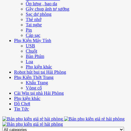
Ốp lưng , bao da
Gậy chụp ảnh tự sướng
Sạc dự phòng
Thẻ nhớ
Tai nghe
Pin
Cáp sạc
Phụ Kiện Máy Tính
USB
Chuột
Bàn Phím
Loa
Phụ kiện khác
Robot hút bui tại Hải Phòng
Phụ Kiên Thời Trang
Khẩu Trang
Vòng cổ
Cài Win tại nhà Hải Phòng
Phụ kiện khác
Đồ Chơi
Tin Tức