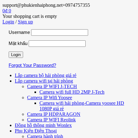
support@phukienhaiphong.net
+0974757355
0
₫
0
Your shopping cart is empty
Login
/
Sign up
Username
Mật khẩu
Forgot Your Password?
Lắp camera bộ hải phòng giá rẻ
Lắp camera wifi tại hải phòng
Camera IP WIFI J-TECH
Camera wifi full HD 2MP J-Tech
Camera IP Wifi Yoosee
Camera wifi hải phòng-Camera yoosee HD
1080P giá rẻ
Camera IP HDPARAGON
Camera IP WIFI Reolink
Đồng hồ thông minh Wonlex
Phụ Kiện Điện Thoại
Camera hành trình