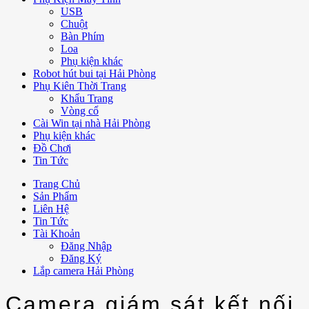
USB
Chuột
Bàn Phím
Loa
Phụ kiện khác
Robot hút bui tại Hải Phòng
Phụ Kiên Thời Trang
Khẩu Trang
Vòng cổ
Cài Win tại nhà Hải Phòng
Phụ kiện khác
Đồ Chơi
Tin Tức
Trang Chủ
Sản Phẩm
Liên Hệ
Tin Tức
Tài Khoản
Đăng Nhập
Đăng Ký
Lắp camera Hải Phòng
Camera giám sát kết nối