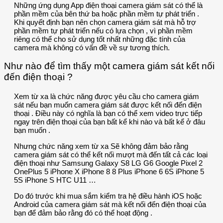
Những ứng dụng App điện thoại camera giám sát có thể là
phần mềm của bên thứ ba hoặc phần mềm tự phát triển .
Khi quyết định bạn nên chọn camera giám sát mà hỗ trợ
phần mềm tự phát triển nếu có lựa chọn , vì phần mềm
riêng có thể cho sử dụng tốt nhất những đặc tính của
camera mà không có vấn đề về sự tương thích.
Như nào để tìm thấy một camera giám sát kết nối
đến điện thoại ?
Xem từ xa là chức năng được yêu cầu cho camera giám
sát nếu bạn muốn camera giám sát được kết nối đến điện
thoại . Điều này có nghĩa là bạn có thể xem video trực tiếp
ngay trên điện thoại của bạn bất kể khi nào và bất kể ở đâu
bạn muốn .
Nhưng chức năng xem từ xa Sẽ không đảm bảo rằng
camera giám sát có thể kết nối mượt mà đến tất cả các loại
điện thoại như Samsung Galaxy S8 LG G6 Google Pixel 2
OnePlus 5 iPhone X iPhone 8 8 Plus iPhone 6 6S iPhone 5
5S iPhone S HTC U11 …
Do đó trước khi mua sắm kiểm tra hệ điều hành iOS hoặc
Android của camera giám sát mà kết nối đến điện thoại của
bạn để đảm bảo rằng đó có thể hoạt động .