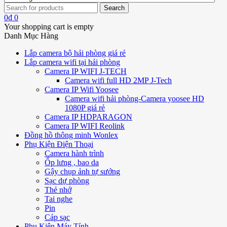
0
₫
0
Your shopping cart is empty
Danh Mục Hàng
Lắp camera bộ hải phòng giá rẻ
Lắp camera wifi tại hải phòng
Camera IP WIFI J-TECH
Camera wifi full HD 2MP J-Tech
Camera IP Wifi Yoosee
Camera wifi hải phòng-Camera yoosee HD
1080P giá rẻ
Camera IP HDPARAGON
Camera IP WIFI Reolink
Đồng hồ thông minh Wonlex
Phụ Kiện Điện Thoại
Camera hành trình
Ốp lưng , bao da
Gậy chụp ảnh tự sướng
Sạc dự phòng
Thẻ nhớ
Tai nghe
Pin
Cáp sạc
Phụ Kiện Máy Tính