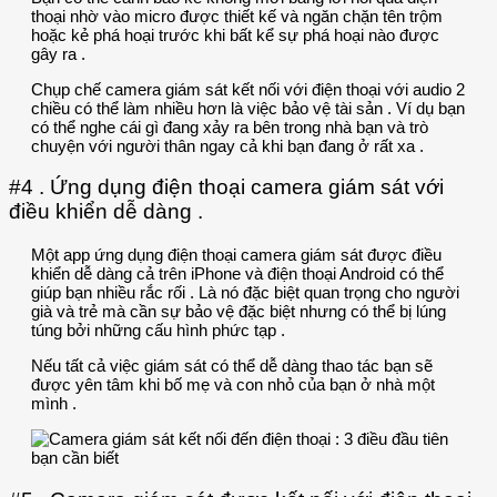
thoại nhờ vào micro được thiết kế và ngăn chặn tên trộm
hoặc kẻ phá hoại trước khi bất kể sự phá hoại nào được
gây ra .
Chụp chế camera giám sát kết nối với điện thoại với audio 2
chiều có thể làm nhiều hơn là việc bảo vệ tài sản . Ví dụ bạn
có thể nghe cái gì đang xảy ra bên trong nhà bạn và trò
chuyện với người thân ngay cả khi bạn đang ở rất xa .
#4 . Ứng dụng điện thoại camera giám sát với
điều khiển dễ dàng .
Một app ứng dụng điện thoại camera giám sát được điều
khiển dễ dàng cả trên iPhone và điện thoại Android có thể
giúp bạn nhiều rắc rối . Là nó đặc biệt quan trọng cho người
già và trẻ mà cần sự bảo vệ đặc biệt nhưng có thể bị lúng
túng bởi những cấu hình phức tạp .
Nếu tất cả việc giám sát có thể dễ dàng thao tác bạn sẽ
được yên tâm khi bố mẹ và con nhỏ của bạn ở nhà một
mình .