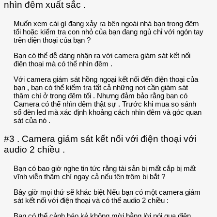
nhìn đêm xuất sắc .
Muốn xem cái gì đang xảy ra bên ngoài nhà bạn trong đêm
tối hoặc kiểm tra con nhỏ của bạn đang ngủ chỉ với ngón tay
trên điện thoại của bạn ?
Bạn có thể dễ dàng nhận ra với camera giám sát kết nối
điện thoại mà có thể nhìn đêm .
Với camera giám sát hồng ngoại kết nối đến điện thoại của
bạn , bạn có thể kiểm tra tất cả những nơi cần giám sát
thậm chí ở trong đêm tối . Nhưng đảm bảo rằng bạn có
Camera có thể nhìn đêm thật sự . Trước khi mua so sánh
số đèn led mà xác định khoảng cách nhìn đêm và góc quan
sát của nó .
#3 . Camera giám sát kết nối với điện thoại với
audio 2 chiều .
Bạn có bao giờ nghe tin tức rằng tài sản bị mất cắp bị mất
vĩnh viễn thậm chí ngay cả nếu tên trộm bị bắt ?
Bây giờ mọi thứ sẽ khác biệt Nếu bạn có một camera giám
sát kết nối với điện thoại và có thể audio 2 chiều :
Bạn có thể cảnh báo kẻ không mời bằng lời nói qua điện