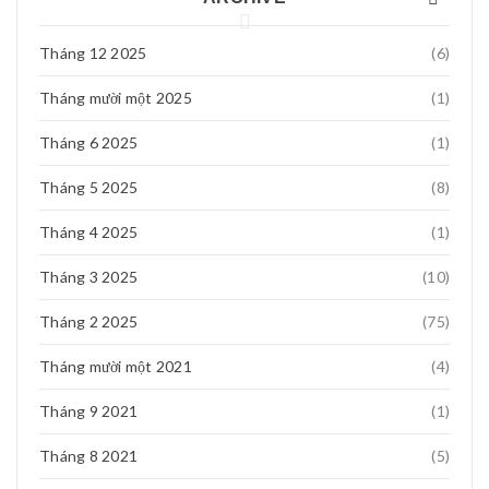
Đạt
Tháng 12 2025
(6)
Th7 29, 2018
Tháng mười một 2025
(1)
2 cái 720 HD : 0976416684
Tháng 6 2025
(1)
Tháng 5 2025
(8)
Tháng 4 2025
(1)
Tháng 3 2025
(10)
Tháng 2 2025
(75)
Tháng mười một 2021
(4)
Tháng 9 2021
(1)
Tháng 8 2021
(5)