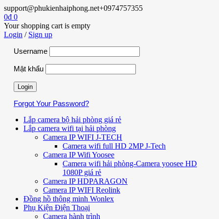
support@phukienhaiphong.net
+0974757355
0
₫
0
Your shopping cart is empty
Login
/
Sign up
Username
Mật khẩu
Forgot Your Password?
Lắp camera bộ hải phòng giá rẻ
Lắp camera wifi tại hải phòng
Camera IP WIFI J-TECH
Camera wifi full HD 2MP J-Tech
Camera IP Wifi Yoosee
Camera wifi hải phòng-Camera yoosee HD
1080P giá rẻ
Camera IP HDPARAGON
Camera IP WIFI Reolink
Đồng hồ thông minh Wonlex
Phụ Kiện Điện Thoại
Camera hành trình