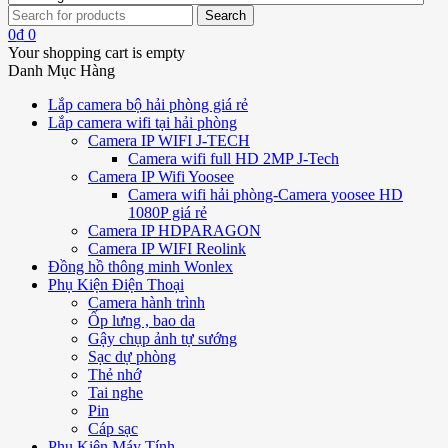
0
₫
0
Your shopping cart is empty
Danh Mục Hàng
Lắp camera bộ hải phòng giá rẻ
Lắp camera wifi tại hải phòng
Camera IP WIFI J-TECH
Camera wifi full HD 2MP J-Tech
Camera IP Wifi Yoosee
Camera wifi hải phòng-Camera yoosee HD
1080P giá rẻ
Camera IP HDPARAGON
Camera IP WIFI Reolink
Đồng hồ thông minh Wonlex
Phụ Kiện Điện Thoại
Camera hành trình
Ốp lưng , bao da
Gậy chụp ảnh tự sướng
Sạc dự phòng
Thẻ nhớ
Tai nghe
Pin
Cáp sạc
Phụ Kiện Máy Tính