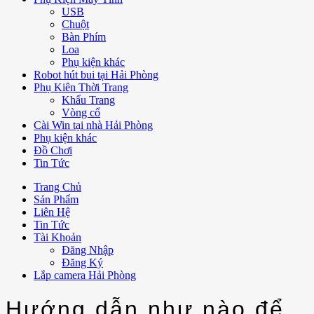
USB
Chuột
Bàn Phím
Loa
Phụ kiện khác
Robot hút bui tại Hải Phòng
Phụ Kiên Thời Trang
Khẩu Trang
Vòng cổ
Cài Win tại nhà Hải Phòng
Phụ kiện khác
Đồ Chơi
Tin Tức
Trang Chủ
Sản Phẩm
Liên Hệ
Tin Tức
Tài Khoản
Đăng Nhập
Đăng Ký
Lắp camera Hải Phòng
Hướng dẫn như nào để