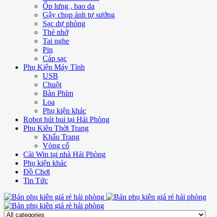
Ốp lưng , bao da
Gậy chụp ảnh tự sướng
Sạc dự phòng
Thẻ nhớ
Tai nghe
Pin
Cáp sạc
Phụ Kiện Máy Tính
USB
Chuột
Bàn Phím
Loa
Phụ kiện khác
Robot hút bui tại Hải Phòng
Phụ Kiên Thời Trang
Khẩu Trang
Vòng cổ
Cài Win tại nhà Hải Phòng
Phụ kiện khác
Đồ Chơi
Tin Tức