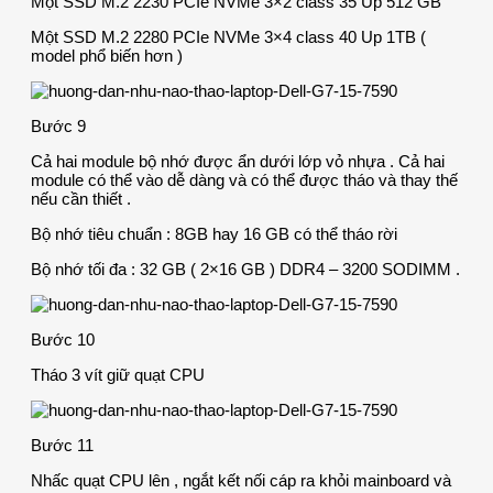
Một SSD M.2 2230 PCIe NVMe 3×2 class 35 Up 512 GB
Một SSD M.2 2280 PCIe NVMe 3×4 class 40 Up 1TB (
model phổ biến hơn )
Bước 9
Cả hai module bộ nhớ được ẩn dưới lớp vỏ nhựa . Cả hai
module có thể vào dễ dàng và có thể được tháo và thay thế
nếu cần thiết .
Bộ nhớ tiêu chuẩn : 8GB hay 16 GB có thể tháo rời
Bộ nhớ tối đa : 32 GB ( 2×16 GB ) DDR4 – 3200 SODIMM .
Bước 10
Tháo 3 vít giữ quạt CPU
Bước 11
Nhấc quạt CPU lên , ngắt kết nối cáp ra khỏi mainboard và