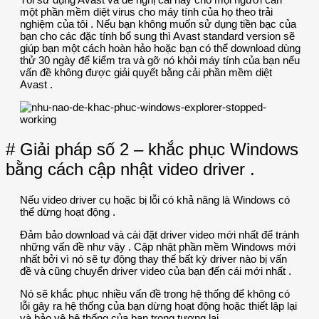
một phần mềm diệt virus cho máy tính của họ theo trải
nghiệm của tôi . Nếu bạn không muốn sử dụng tiền bạc của
bạn cho các đặc tính bổ sung thì Avast standard version sẽ
giúp bạn một cách hoàn hảo hoặc bạn có thể download dùng
thử 30 ngày để kiểm tra và gỡ nó khỏi máy tính của bạn nếu
vấn đề không được giải quyết bằng cải phần mềm diệt
Avast .
# Giải pháp số 2 – khắc phục Windows
bằng cách cập nhật video driver .
Nếu video driver cụ hoặc bị lỗi có khả năng là Windows có
thể dừng hoạt động .
Đảm bảo download và cài đặt driver video mới nhất để tránh
những vấn đề như vậy . Cập nhật phần mềm Windows mới
nhất bởi vì nó sẽ tự động thay thế bất kỳ driver nào bị vấn
đề và cũng chuyển driver video của bạn đến cái mới nhất .
Nó sẽ khắc phục nhiều vấn đề trong hệ thống để không có
lỗi gây ra hệ thống của bạn dừng hoạt động hoặc thiết lập lại
và bảo vệ hệ thống của bạn trong tương lai .