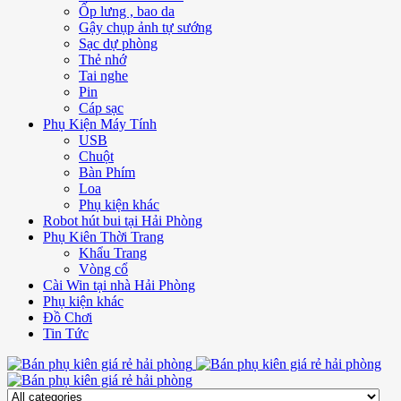
Ốp lưng , bao da
Gậy chụp ảnh tự sướng
Sạc dự phòng
Thẻ nhớ
Tai nghe
Pin
Cáp sạc
Phụ Kiện Máy Tính
USB
Chuột
Bàn Phím
Loa
Phụ kiện khác
Robot hút bui tại Hải Phòng
Phụ Kiên Thời Trang
Khẩu Trang
Vòng cổ
Cài Win tại nhà Hải Phòng
Phụ kiện khác
Đồ Chơi
Tin Tức