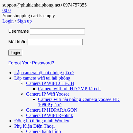
support@phukienhaiphong.net
+0974757355
0
₫
0
Your shopping cart is empty
Login
/
Sign up
Username
Mật khẩu
Forgot Your Password?
Lắp camera bộ hải phòng giá rẻ
Lắp camera wifi tại hải phòng
Camera IP WIFI J-TECH
Camera wifi full HD 2MP J-Tech
Camera IP Wifi Yoosee
Camera wifi hải phòng-Camera yoosee HD
1080P giá rẻ
Camera IP HDPARAGON
Camera IP WIFI Reolink
Đồng hồ thông minh Wonlex
Phụ Kiện Điện Thoại
Camera hành trình