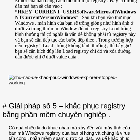
Editor của bạn bằng cách mở thư mục registry . Đây là đường
dẫn mà bạn sẽ cần vào :
“HKEY_CURRENT_USERSoftwareMicrosoftWindows
NTCurrentVersionWindows
” . Sau khi bạn vào thư mục
Windows , màn hình của bạn sẽ trông giống như hình ảnh ở
dưới và trong thư mục Window đó nếu registry Load trông
bình thường thì có nghĩa là vấn đề không phải từ registry này
và bạn sẽ cần tiếp tục các bước tiếp theo . Trong trường hợp
nếu registry “ Load” trông không bình thường , thì bây giờ
bạn sẽ cần kích đúp lên Load registry chi đó và xóa đường
dẫn được ghi ở dưới value data .
# Giải pháp số 5 – khắc phục registry
bằng phần mềm chuyên nghiệp .
Có quá nhiều lý do khác nhau mà xảy đến với máy tính của
bạn mà Windows registry của bạn bị hỏng và chúng là virus
tấn công , phần mềm spam được cài đặt.. va để khắc phục