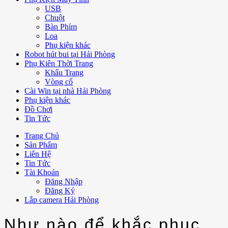
USB
Chuột
Bàn Phím
Loa
Phụ kiện khác
Robot hút bui tại Hải Phòng
Phụ Kiên Thời Trang
Khẩu Trang
Vòng cổ
Cài Win tại nhà Hải Phòng
Phụ kiện khác
Đồ Chơi
Tin Tức
Trang Chủ
Sản Phẩm
Liên Hệ
Tin Tức
Tài Khoản
Đăng Nhập
Đăng Ký
Lắp camera Hải Phòng
Như nào để khắc phục