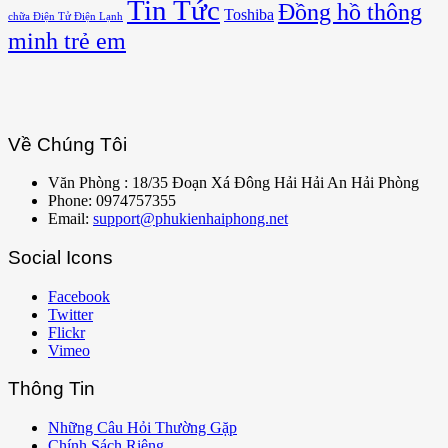
Tin Tức
Đồng hồ thông
Toshiba
chữa Điện Tử Điện Lạnh
minh trẻ em
Về Chúng Tôi
Văn Phòng : 18/35 Đoạn Xá Đông Hải Hải An Hải Phòng
Phone: 0974757355
Email:
support@phukienhaiphong.net
Social Icons
Facebook
Twitter
Flickr
Vimeo
Thông Tin
Những Câu Hỏi Thường Gặp
Chính Sách Riêng