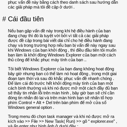
phục vấn đề này bằng cách theo danh sách sau hướng dẫn
các giải pháp mà tôi đề cập ở dưới .
# Cái đầu tiên
Nếu bạn gặp vấn đề này trong khi hệ điều hành của bạn
đang chạy thì đó là tuyệt vời bởi vì tất cả các giải pháp
được đề cập trong bài viết dài chỉ cho hệ điều hành đang
chạy và trong trường hợp nếu bạn bị vấn đề này ngay sau
khi Windows của bạn khởi động , thì điều đầu tiên tôi muốn
bạn làm là khởi động Windows Explorer của bạn một cách
thủ công để khắc phục máy tính của bạn ..
Tôi biết Windows Explorer của bạn đang không hoạt động
bây giờ nhưng bạn có thể làm nó hoạt động , trong một giai
đoạn tạm thời và sau đó khắc phục vấn đề nhanh chóng .
Để làm cái đó trước hết khởi động máy tính của bạn một
cách bình thường và khi nó được mở một cách đầy đủ bạn
sẽ thấy tin nhắn lỗi trên màn hình , bây giờ bạn sẽ chỉ cần
đóng tin nhắn đó lại và trên màn hình bạn sẽ nhấn tổ hợp
phím Control + Alt + Del trên bàn phím để mở cửa sổ
Windows general option .
Trong menu đó chọn task manager và khi nó được mở ra
kích vào >> File >> New Task( Run) >> gõ “ explorer.exe” ,
và ấn enter như hình ảnh ở dưới đây :