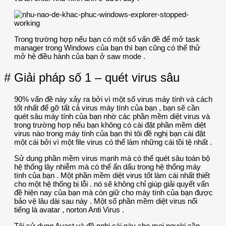
Trong trường hợp nếu bạn có một số vấn đề để mở task
manager trong Windows của bạn thì bạn cũng có thể thử
mở hệ điều hành của bạn ở saw mode .
# Giải pháp số 1 – quét virus sâu
90% vấn đề này xảy ra bởi vì một số virus máy tính và cách
tốt nhất để gỡ tất cả virus máy tính của bạn , bạn sẽ cần
quét sâu máy tính của bạn nhờ các phần mềm diệt virus và
trong trường hợp nếu bạn không có cài đặt phần mềm diệt
virus nào trong máy tính của bạn thì tôi đề nghị bạn cài đặt
một cái bởi vì một file virus có thể làm những cái tồi tệ nhất .
Sử dụng phần mềm virus mạnh mà có thể quét sâu toàn bộ
hệ thống lây nhiễm mà có thể ẩn dấu trong hệ thống máy
tính của bạn . Một phần mềm diệt virus tốt làm cái nhất thiết
cho một hệ thống bị lỗi . nó sẽ không chỉ giúp giải quyết vấn
đề hiện nay của bạn mà còn giữ cho máy tính của bạn được
bảo vệ lâu dài sau này . Một số phần mềm diệt virus nổi
tiếng là avatar , norton Anti Virus .
Tôi sử dụng Avast và đề nghị cái này cho mọi người cần