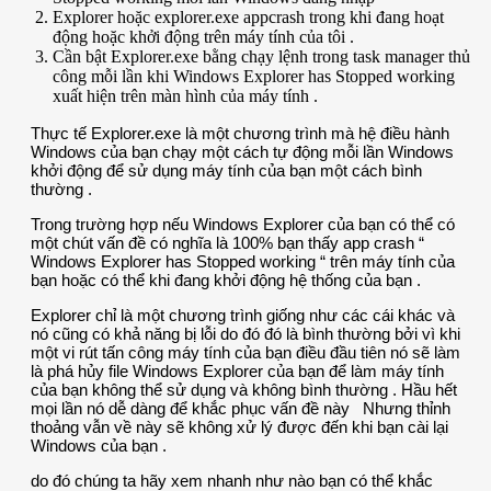
Explorer hoặc explorer.exe appcrash trong khi đang hoạt
động hoặc khởi động trên máy tính của tôi .
Cần bật Explorer.exe bằng chạy lệnh trong task manager thủ
công mỗi lần khi Windows Explorer has Stopped working
xuất hiện trên màn hình của máy tính .
Thực tế Explorer.exe là một chương trình mà hệ điều hành
Windows của bạn chạy một cách tự động mỗi lần Windows
khởi động để sử dụng máy tính của bạn một cách bình
thường .
Trong trường hợp nếu Windows Explorer của bạn có thể có
một chút vấn đề có nghĩa là 100% bạn thấy app crash “
Windows Explorer has Stopped working “ trên máy tính của
bạn hoặc có thể khi đang khởi động hệ thống của bạn .
Explorer chỉ là một chương trình giống như các cái khác và
nó cũng có khả năng bị lỗi do đó đó là bình thường bởi vì khi
một vi rút tấn công máy tính của bạn điều đầu tiên nó sẽ làm
là phá hủy file Windows Explorer của bạn để làm máy tính
của bạn không thể sử dụng và không bình thường . Hầu hết
mọi lần nó dễ dàng để khắc phục vấn đề này Nhưng thỉnh
thoảng vẫn về này sẽ không xử lý được đến khi bạn cài lại
Windows của bạn .
do đó chúng ta hãy xem nhanh như nào bạn có thể khắc