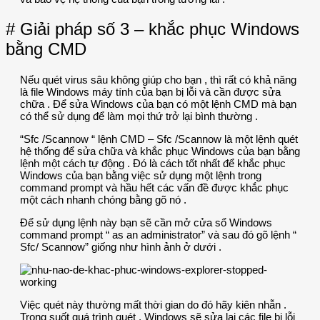
# Giải pháp số 3 – khắc phục Windows
bằng CMD
Nếu quét virus sâu không giúp cho bạn , thì rất có khả năng
là file Windows máy tính của bạn bị lỗi và cần được sửa
chữa . Để sửa Windows của bạn có một lệnh CMD mà bạn
có thể sử dụng để làm mọi thứ trở lại bình thường .
“Sfc /Scannow “ lệnh CMD – Sfc /Scannow là một lệnh quét
hệ thống để sửa chữa và khắc phục Windows của bạn bằng
lệnh một cách tự động . Đó là cách tốt nhất để khắc phục
Windows của bạn bằng việc sử dụng một lệnh trong
command prompt và hầu hết các vấn đề được khắc phục
một cách nhanh chóng bằng gõ nó .
Để sử dụng lệnh này bạn sẽ cần mở cửa sổ Windows
command prompt “ as an administrator” và sau đó gõ lệnh “
Sfc/ Scannow” giống như hình ảnh ở dưới .
Việc quét này thường mất thời gian do đó hãy kiên nhẫn .
Trong suốt quá trình quét , Windows sẽ sửa lại các file bị lỗi