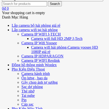
0
₫
0
Your shopping cart is empty
Danh Mục Hàng
Lắp camera bộ hải phòng giá rẻ
Lắp camera wifi tại hải phòng
Camera IP WIFI J-TECH
Camera wifi full HD 2MP J-Tech
Camera IP Wifi Yoosee
Camera wifi hải phòng-Camera yoosee HD
1080P giá rẻ
Camera IP HDPARAGON
Camera IP WIFI Reolink
Đồng hồ thông minh Wonlex
Phụ Kiện Điện Thoại
Camera hành trình
Ốp lưng , bao da
Gậy chụp ảnh tự sướng
Sạc dự phòng
Thẻ nhớ
Tai nghe
Pin
Cáp sạc
Phụ Kiện Máy Tính