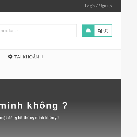
/
Login
Sign up
0
₫
0
TÀI KHOẢN
 minh không ?
n một đồng hồ thông minh không ?