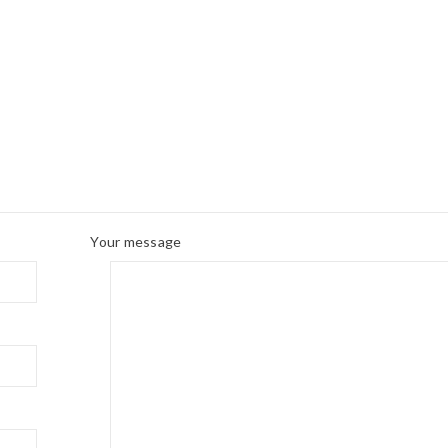
iệm Tương Lai Ngay Hôm Nay!
Chi Tiết Đồng hồ GPS đang
Your message
 nghệ dẫn lối tương lai
 lối tương lai 1. Giới