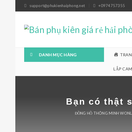
support@phukienhaiphong.net
+0974757355
DANH MỤC HÀNG
TRAN
LẮP CAM
Bạn có thật 
ĐỒNG HỒ THÔNG MINH WONLE