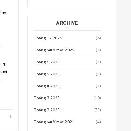
Th8 01, 2018
Quạt tích điện 03 cấp độ hải phòng
Quạt
dung duoc
hông
Tháng 4 11, 2017
0
ARCHIVE
Đạt
Tháng 12 2025
Th7 29, 2018
(6)
c .
2 cái 720 HD : 0976416684
Tháng mười một 2025
(1)
Tháng 6 2025
(1)
i 3
goài
Tháng 5 2025
(8)
 .
Tháng 4 2025
(1)
Tháng 3 2025
(10)
Tháng 2 2025
(75)
Tháng mười một 2021
(4)