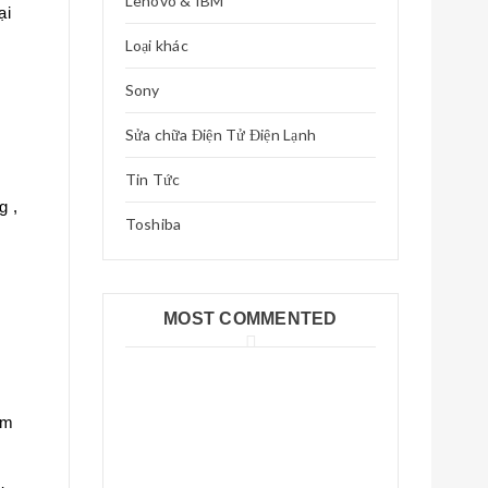
Lenovo & IBM
ại
Loại khác
Sony
Sửa chữa Điện Tử Điện Lạnh
Tin Tức
g ,
Toshiba
MOST COMMENTED
Phân tích chi tiết các thành phần
trong đồng hồ thông minh trẻ em
ểm
Phân tích chi tiết các thành phần
trong