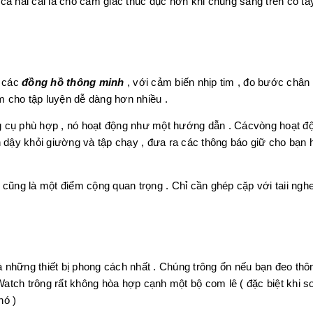
, cả hai cái là cho cảm giác thúc dục hơn khi chúng sáng trên cổ ta
t các
đồng hồ thông minh
, với cảm biến nhịp tim , đo bước chân
 cho tập luyện dễ dàng hơn nhiều .
g cụ phù hợp , nó hoạt động như một hướng dẫn . Cácvòng hoạt đ
n dậy khỏi giường và tập chạy , đưa ra các thông báo giữ cho bạn 
cũng là một điểm cộng quan trọng . Chỉ cần ghép cặp với taii ngh
 những thiết bị phong cách nhất . Chúng trông ổn nếu bạn đeo thô
tch trông rất không hòa hợp cạnh một bộ com lê ( đặc biệt khi s
nó )