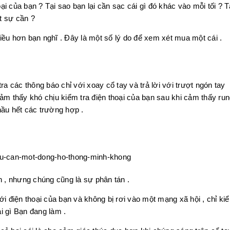
i của bạn ? Tại sao bạn lại cần sạc cái gì đó khác vào mỗi tối ? T
ật sự cần ?
iều hơn bạn nghĩ . Đây là một số lý do để xem xét mua một cái .
ra các thông báo chỉ với xoay cổ tay và trả lời với trượt ngón tay
ảm thấy khó chịu kiểm tra điện thoại của bạn sau khi cảm thấy run
hầu hết các trường hợp .
h , nhưng chúng cũng là sự phân tán .
i điện thoại của bạn và không bị rơi vào một mạng xã hội , chỉ ki
ái gì Bạn đang làm .