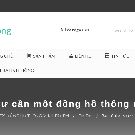
G CHỦ
SẢN PHẨM
LIÊN HỆ
TIN TỨC
ERA HẢI PHÒNG
sự cần một đồng hồ thông
X | ĐỒNG HỒ THÔNG MINH TRẺ EM
/
Tin Tức
/
Bạn có thật sự cầ