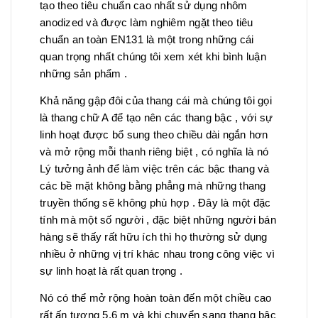
tạo theo tiêu chuẩn cao nhất sử dụng nhôm
anodized và được làm nghiêm ngặt theo tiêu
chuẩn an toàn EN131 là một trong những cái
quan trọng nhất chúng tôi xem xét khi bình luận
những sản phẩm .
Khả năng gập đôi của thang cái mà chúng tôi gọi
là thang chữ A để tạo nên các thang bậc , với sự
linh hoạt được bổ sung theo chiều dài ngắn hơn
và mở rộng mỗi thanh riêng biệt , có nghĩa là nó
Lý tưởng ảnh để làm việc trên các bậc thang và
các bề mặt không bằng phẳng mà những thang
truyền thống sẽ không phù hợp . Đây là một đặc
tính mà một số người , đặc biệt những người bán
hàng sẽ thấy rất hữu ích thì họ thường sử dụng
nhiều ở những vị trí khác nhau trong công việc vì
sự linh hoạt là rất quan trọng .
Nó có thể mở rộng hoàn toàn đến một chiều cao
rất ấn tượng 5,6 m và khi chuyển sang thang bậc