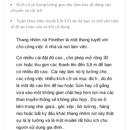
Kích cỡ và trọng lượng gọn nhẹ đảm bảo dễ dàng vận
chuyển và cất trữ
Tuân theo tiêu chuẩn EN-131 do đó bạn có thể yên tâm
về độ an toàn của nó khi sử dụng .
Thang nhôm rút Finether là một thang tuyệt vời
cho công việc ở nhà và nơi làm việc
Có nhiều cài đặt độ cao , cho phép mở rộng 30
cm hoặc thu gọn các thanh lên đến 3,8 m để bạn
có nhiều độ cao. Cái này làm nó lý tưởng cho
các công việc nhiều kích cỡ và mục đích , dù đó
là một độ cao lớn để lau hoặc Sơn hay cố gắng
vừa vào một không gian chật hẹp hơn nơi mà các
than truyền thống sẽ không phù hợp . Dù nó ở
bên trong nhà ,gara , gác xép , bờ tường , hàng
rào hoặc bất kỳ đâu khác thang nhôm rút này thật
sự là lý tưởng và là một model rất hữu ích cho
người sử dụng gia đình .