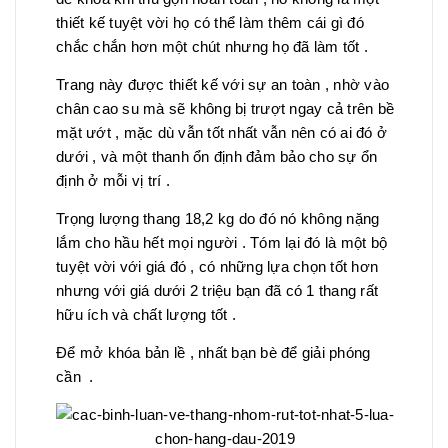
thiết kế tuyệt vời họ có thể làm thêm cái gì đó
chắc chắn hơn một chút nhưng họ đã làm tốt .
Trang này được thiết kế với sự an toàn , nhờ vào
chân cao su mà sẽ không bị trượt ngay cả trên bề
mặt ướt , mặc dù vẫn tốt nhất vẫn nên có ai đó ở
dưới , và một thanh ổn định đảm bảo cho sự ổn
định ở mỗi vị trí .
Trọng lượng thang 18,2 kg do đó nó không nặng
lắm cho hầu hết mọi người . Tóm lại đó là một bộ
tuyệt vời với giá đó , có những lựa chọn tốt hơn
nhưng với giá dưới 2 triệu bạn đã có 1 thang rất
hữu ích và chất lượng tốt .
Để mở khóa bản lề , nhất bạn bè để giải phóng
cần .