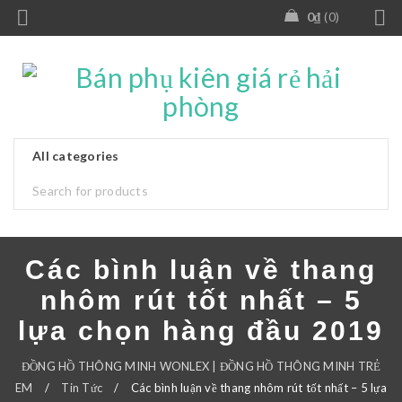
0
₫
0
Các bình luận về thang
nhôm rút tốt nhất – 5
lựa chọn hàng đầu 2019
ĐỒNG HỒ THÔNG MINH WONLEX | ĐỒNG HỒ THÔNG MINH TRẺ
EM
/
Tin Tức
/
Các bình luận về thang nhôm rút tốt nhất – 5 lựa