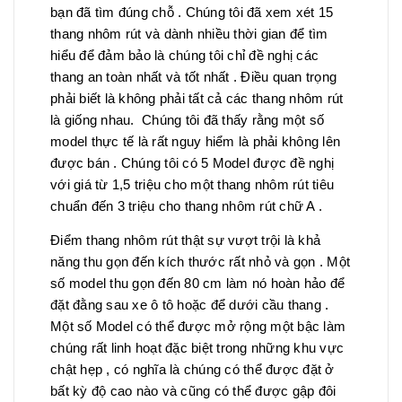
bạn đã tìm đúng chỗ . Chúng tôi đã xem xét 15
thang nhôm rút và dành nhiều thời gian để tìm
hiểu để đảm bảo là chúng tôi chỉ đề nghị các
thang an toàn nhất và tốt nhất . Điều quan trọng
phải biết là không phải tất cả các thang nhôm rút
là giống nhau. Chúng tôi đã thấy rằng một số
model thực tế là rất nguy hiểm là phải không lên
được bán . Chúng tôi có 5 Model được đề nghị
với giá từ 1,5 triệu cho một thang nhôm rút tiêu
chuẩn đến 3 triệu cho thang nhôm rút chữ A .
Điểm thang nhôm rút thật sự vượt trội là khả
năng thu gọn đến kích thước rất nhỏ và gọn . Một
số model thu gọn đến 80 cm làm nó hoàn hảo để
đặt đằng sau xe ô tô hoặc để dưới cầu thang .
Một số Model có thể được mở rộng một bậc làm
chúng rất linh hoạt đặc biệt trong những khu vực
chật hẹp , có nghĩa là chúng có thể được đặt ở
bất kỳ độ cao nào và cũng có thể được gập đôi