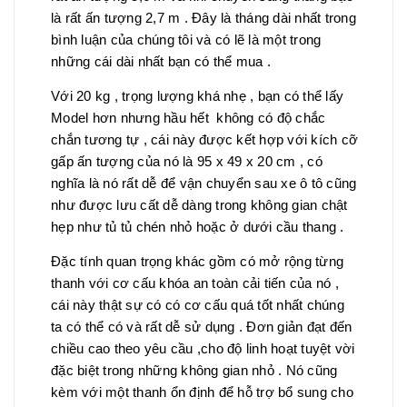
là rất ấn tượng 2,7 m . Đây là tháng dài nhất trong
bình luận của chúng tôi và có lẽ là một trong
những cái dài nhất bạn có thể mua .
Với 20 kg , trọng lượng khá nhẹ , bạn có thể lấy
Model hơn nhưng hầu hết không có độ chắc
chắn tương tự , cái này được kết hợp với kích cỡ
gấp ấn tượng của nó là 95 x 49 x 20 cm , có
nghĩa là nó rất dễ để vận chuyển sau xe ô tô cũng
như được lưu cất dễ dàng trong không gian chật
hẹp như tủ tủ chén nhỏ hoặc ở dưới cầu thang .
Đặc tính quan trọng khác gồm có mở rộng từng
thanh với cơ cấu khóa an toàn cải tiến của nó ,
cái này thật sự có có cơ cấu quá tốt nhất chúng
ta có thể có và rất dễ sử dụng . Đơn giản đạt đến
chiều cao theo yêu cầu ,cho độ linh hoạt tuyệt vời
đặc biệt trong những không gian nhỏ . Nó cũng
kèm với một thanh ổn định để hỗ trợ bổ sung cho