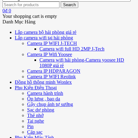
0
₫
0
Your shopping cart is empty
Danh Mục Hàng
Lắp camera bộ hải phòng giá rẻ
Lắp camera wifi tại hải phòng
Camera IP WIFI J-TECH
Camera wifi full HD 2MP J-Tech
Camera IP Wifi Yoosee
Camera wifi hải phòng-Camera yoosee HD
1080P giá rẻ
Camera IP HDPARAGON
Camera IP WIFI Reolink
Đồng hồ thông minh Wonlex
Phụ Kiện Điện Thoại
Camera hành trình
Ốp lưng , bao da
Gậy chụp ảnh tự sướng
Sạc dự phòng
Thẻ nhớ
Tai nghe
Pin
Cáp sạc
Phụ Kiện Máy Tính