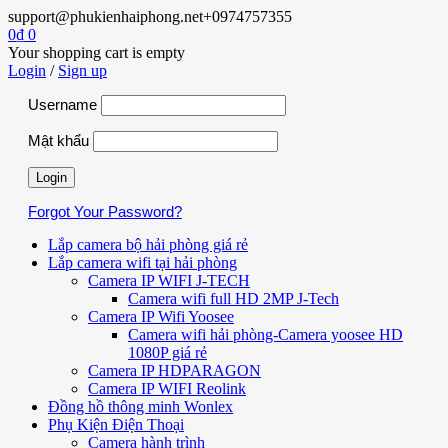
support@phukienhaiphong.net
+0974757355
0
₫
0
Your shopping cart is empty
Login
/
Sign up
Username
Mật khẩu
Forgot Your Password?
Lắp camera bộ hải phòng giá rẻ
Lắp camera wifi tại hải phòng
Camera IP WIFI J-TECH
Camera wifi full HD 2MP J-Tech
Camera IP Wifi Yoosee
Camera wifi hải phòng-Camera yoosee HD
1080P giá rẻ
Camera IP HDPARAGON
Camera IP WIFI Reolink
Đồng hồ thông minh Wonlex
Phụ Kiện Điện Thoại
Camera hành trình