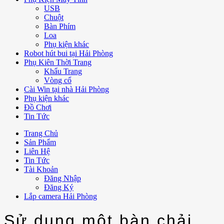
USB
Chuột
Bàn Phím
Loa
Phụ kiện khác
Robot hút bui tại Hải Phòng
Phụ Kiên Thời Trang
Khẩu Trang
Vòng cổ
Cài Win tại nhà Hải Phòng
Phụ kiện khác
Đồ Chơi
Tin Tức
Trang Chủ
Sản Phẩm
Liên Hệ
Tin Tức
Tài Khoản
Đăng Nhập
Đăng Ký
Lắp camera Hải Phòng
Sử dụng một bàn chải