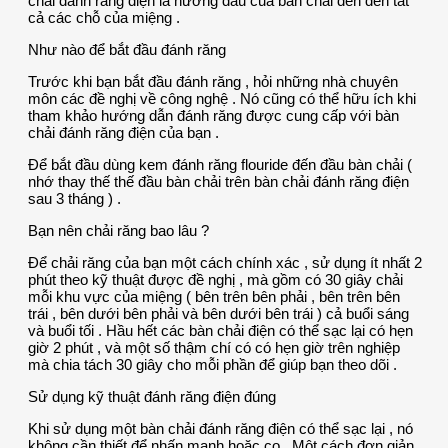
chải đánh răng điện là hướng đầu của bàn chải đến đến tất
cả các chỗ của miệng .
Như nào để bắt đầu đánh răng
Trước khi bạn bắt đầu đánh răng , hỏi những nhà chuyên
môn các đề nghị về công nghệ . Nó cũng có thể hữu ích khi
tham khảo hướng dẫn đánh răng được cung cấp với bàn
chải đánh răng điện của bạn .
Để bắt đầu dùng kem đánh răng flouride đến đầu bàn chải (
nhớ thay thế thế đầu bàn chải trên bàn chải đánh răng điện
sau 3 tháng ) .
Bạn nên chải răng bao lâu ?
Để chải răng của bạn một cách chính xác , sử dụng ít nhất 2
phút theo kỹ thuật được đề nghị , mà gồm có 30 giây chải
mỗi khu vực của miệng ( bên trên bên phải , bên trên bên
trái , bên dưới bên phải và bên dưới bên trái ) cả buổi sáng
và buổi tối . Hầu hết các bàn chải điện có thể sạc lại có hẹn
giờ 2 phút , và một số thậm chí có có hẹn giờ trên nghiệp
mà chia tách 30 giây cho mỗi phần để giúp bạn theo dõi .
Sử dụng kỹ thuật đánh răng điện đúng
Khi sử dụng một bàn chải đánh răng điện có thể sạc lại , nó
không cần thiết để nhấn mạnh hoặc cọ . Một cách đơn giản