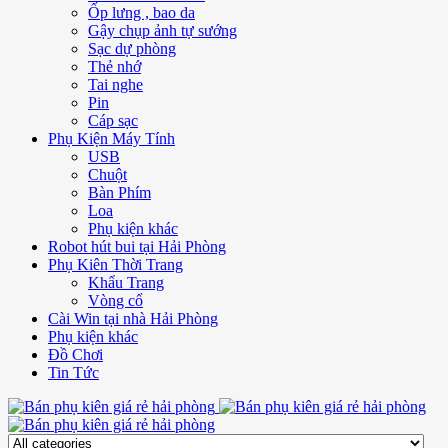
Ốp lưng , bao da
Gậy chụp ảnh tự sướng
Sạc dự phòng
Thẻ nhớ
Tai nghe
Pin
Cáp sạc
Phụ Kiện Máy Tính
USB
Chuột
Bàn Phím
Loa
Phụ kiện khác
Robot hút bui tại Hải Phòng
Phụ Kiên Thời Trang
Khẩu Trang
Vòng cổ
Cài Win tại nhà Hải Phòng
Phụ kiện khác
Đồ Chơi
Tin Tức