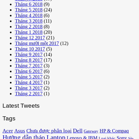
Tháng 6 2018
(9)
Tháng 5 2018
(24)
Tháng 4 2018
(6)
Tháng 3 2018
(11)
Tháng 2 2018
(8)
Tháng 1 2018
(20)
Tháng 12 2017
(21)
Tháng mười một 2017
(12)
Tháng 10 2017
(5)
Tháng 9 2017
(14)
Tháng 8 2017
(17)
Tháng 7 2017
(3)
Tháng 6 2017
(6)
Tháng 5 2017
(2)
Tháng 4 2017
(1)
Tháng 3 2017
(2)
Tháng 2 2017
(1)
Latest Tweets
Tags
Acer
Asus
Dell
Chưa được phân loại
HP & Compaq
Gateway
Hướng dẫn tháo Laptop
Lenovo & IBM
Sony
Loại khác
Sửa