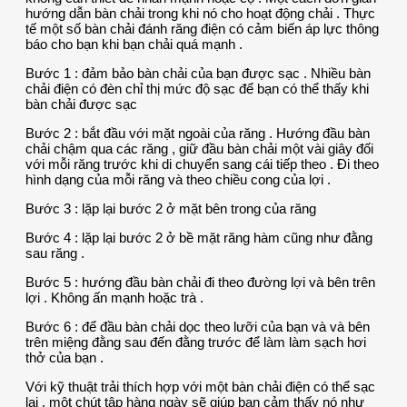
hướng dẫn bàn chải trong khi nó cho hoạt động chải . Thực
tế một số bàn chải đánh răng điện có cảm biến áp lực thông
báo cho bạn khi bạn chải quá mạnh .
Bước 1 : đảm bảo bàn chải của bạn được sạc . Nhiều bàn
chải điện có đèn chỉ thị mức độ sạc để bạn có thể thấy khi
bàn chải được sạc
Bước 2 : bắt đầu với mặt ngoài của răng . Hướng đầu bàn
chải chậm qua các răng , giữ đầu bàn chải một vài giây đối
với mỗi răng trước khi di chuyển sang cái tiếp theo . Đi theo
hình dạng của mỗi răng và theo chiều cong của lợi .
Bước 3 : lặp lại bước 2 ở mặt bên trong của răng
Bước 4 : lặp lại bước 2 ở bề mặt răng hàm cũng như đằng
sau răng .
Bước 5 : hướng đầu bàn chải đi theo đường lợi và bên trên
lợi . Không ấn mạnh hoặc trà .
Bước 6 : để đầu bàn chải dọc theo lưỡi của bạn và và bên
trên miệng đằng sau đến đằng trước để làm làm sạch hơi
thở của bạn .
Với kỹ thuật trải thích hợp với một bàn chải điện có thể sạc
lại , một chút tập hàng ngày sẽ giúp bạn cảm thấy nó như