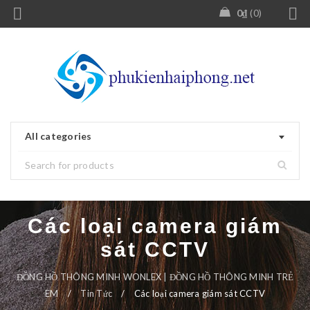
0
₫
0
All categories
Các loại camera giám
sát CCTV
ĐỒNG HỒ THÔNG MINH WONLEX | ĐỒNG HỒ THÔNG MINH TRẺ
EM
/
Tin Tức
/
Các loại camera giám sát CCTV