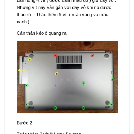
Làm lỏng 4 vít ( được đánh màu đỏ ) giữ đáy vỏ .
Những vít này vẫn gắn với đáy vỏ khi nó được
tháo rời . Tháo thêm 9 vít ( màu vàng và màu
xanh )
Cẩn thận kéo ổ quang ra
Bước 2