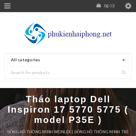
0
₫
0
All categories
Tháo laptop Dell
Inspiron 17 5770 5775 (
model P35E )
ĐỒNG HỒ THÔNG MINH WONLEX | ĐỒNG HỒ THÔNG MINH TRẺ