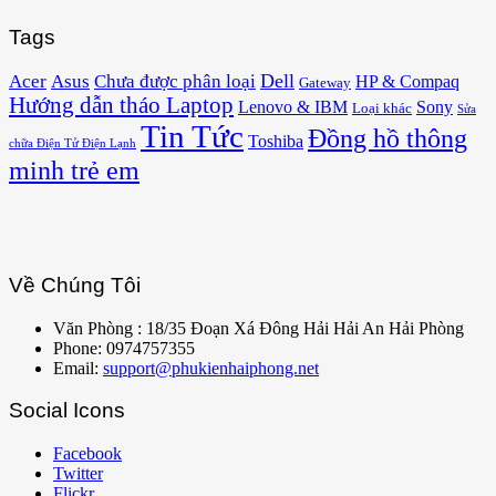
Tags
Acer
Asus
Dell
Chưa được phân loại
HP & Compaq
Gateway
Hướng dẫn tháo Laptop
Lenovo & IBM
Sony
Loại khác
Sửa
Tin Tức
Đồng hồ thông
Toshiba
chữa Điện Tử Điện Lạnh
minh trẻ em
Về Chúng Tôi
Văn Phòng : 18/35 Đoạn Xá Đông Hải Hải An Hải Phòng
Phone: 0974757355
Email:
support@phukienhaiphong.net
Social Icons
Facebook
Twitter
Flickr