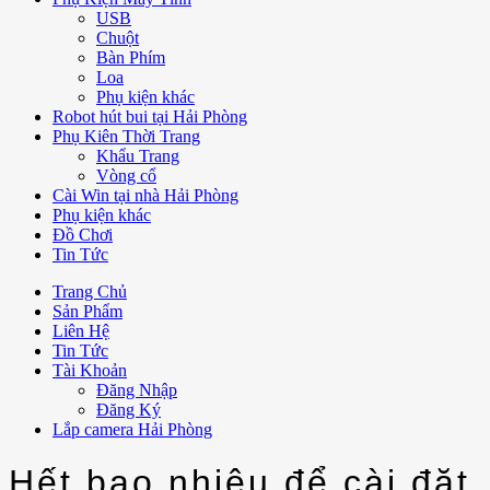
USB
Chuột
Bàn Phím
Loa
Phụ kiện khác
Robot hút bui tại Hải Phòng
Phụ Kiên Thời Trang
Khẩu Trang
Vòng cổ
Cài Win tại nhà Hải Phòng
Phụ kiện khác
Đồ Chơi
Tin Tức
Trang Chủ
Sản Phẩm
Liên Hệ
Tin Tức
Tài Khoản
Đăng Nhập
Đăng Ký
Lắp camera Hải Phòng
Hết bao nhiêu để cài đặt