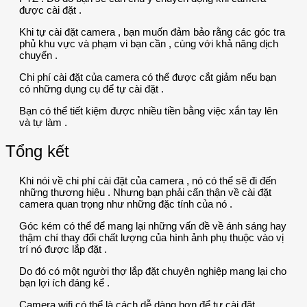
được cài đặt .
Khi tự cài đặt camera , bạn muốn đảm bảo rằng các góc tra
phủ khu vực và phạm vi bạn cần , cùng với khả năng dịch
chuyển .
Chi phí cài đặt của camera có thể được cắt giảm nếu bạn
có những dụng cụ để tự cài đặt .
Bạn có thể tiết kiệm được nhiều tiền bằng việc xắn tay lên
và tự làm .
Tổng kết
Khi nói về chi phí cài đặt của camera , nó có thể sẽ đi đến
những thương hiệu . Nhưng bạn phải cẩn thận về cài đặt
camera quan trọng như những đặc tính của nó .
Góc kém có thể để mang lại những vấn đề về ánh sáng hay
thậm chí thay đổi chất lượng của hình ảnh phụ thuộc vào vị
trí nó được lắp đặt .
Do đó có một người thợ lắp đặt chuyên nghiệp mang lại cho
bạn lợi ích đáng kể .
Camera wifi có thể là cách dễ dàng hơn để tự cài đặt .