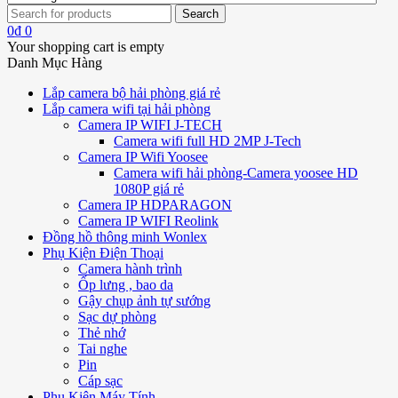
0
₫
0
Your shopping cart is empty
Danh Mục Hàng
Lắp camera bộ hải phòng giá rẻ
Lắp camera wifi tại hải phòng
Camera IP WIFI J-TECH
Camera wifi full HD 2MP J-Tech
Camera IP Wifi Yoosee
Camera wifi hải phòng-Camera yoosee HD
1080P giá rẻ
Camera IP HDPARAGON
Camera IP WIFI Reolink
Đồng hồ thông minh Wonlex
Phụ Kiện Điện Thoại
Camera hành trình
Ốp lưng , bao da
Gậy chụp ảnh tự sướng
Sạc dự phòng
Thẻ nhớ
Tai nghe
Pin
Cáp sạc
Phụ Kiện Máy Tính