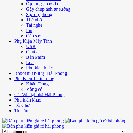
Ốp lưng , bao da
Gậy chụp ảnh tự sướng
Sạc dự phòng
Thẻ nhớ
Tai nghe
Pin
Cáp sạc
Phụ Kiện Máy Tính
USB
Chuột
Bàn Phím
Loa
Phụ kiện khác
Robot hút bui tại Hải Phòng
Phụ Kiên Thời Trang
Khẩu Trang
Vòng cổ
Cài Win tại nhà Hải Phòng
Phụ kiện khác
Đồ Chơi
Tin Tức