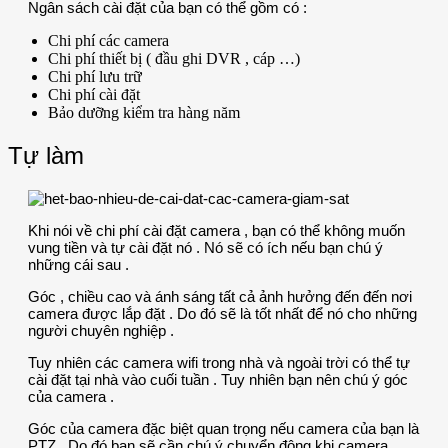
Ngân sách cài đặt của bạn có thể gồm có :
Chi phí các camera
Chi phí thiết bị ( đầu ghi DVR , cáp …)
Chi phí lưu trữ
Chi phí cài đặt
Bảo dưỡng kiểm tra hàng năm
Tự làm
Khi nói về chi phí cài đặt camera , bạn có thể không muốn
vung tiền và tự cài đặt nó . Nó sẽ có ích nếu bạn chú ý
những cái sau .
Góc , chiều cao và ánh sáng tất cả ảnh hưởng đến đến nơi
camera được lắp đặt . Do đó sẽ là tốt nhất để nó cho những
người chuyên nghiệp .
Tuy nhiên các camera wifi trong nhà và ngoài trời có thể tự
cài đặt tại nhà vào cuối tuần . Tuy nhiên bạn nên chú ý góc
của camera .
Góc của camera đặc biệt quan trọng nếu camera của bạn là
PTZ . Do đó bạn sẽ cần chú ý chuyển động khi camera