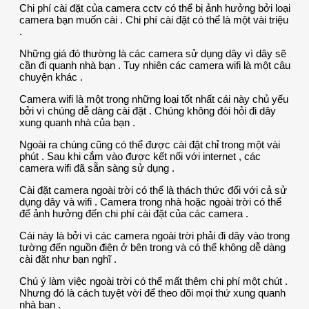
Chi phí cài đặt của camera cctv có thể bị ảnh hưởng bởi loại
camera bạn muốn cài . Chi phí cài đặt có thể là một vài triệu
.
Những giá đó thường là các camera sử dụng dây vì dây sẽ
cần đi quanh nhà bạn . Tuy nhiên các camera wifi là một câu
chuyện khác .
Camera wifi là một trong những loại tốt nhất cái này chủ yếu
bởi vì chúng dễ dàng cài đặt . Chúng không đòi hỏi đi dây
xung quanh nhà của bạn .
Ngoài ra chúng cũng có thể được cài đặt chỉ trong một vài
phút . Sau khi cắm vào được kết nối với internet , các
camera wifi đã sẵn sàng sử dụng .
Cài đặt camera ngoài trời có thể là thách thức đối với cả sử
dụng dây và wifi . Camera trong nhà hoặc ngoài trời có thể
để ảnh hưởng đến chi phí cài đặt của các camera .
Cái này là bởi vì các camera ngoài trời phải đi dây vào trong
tường đến nguồn điện ở bên trong và có thể không dễ dàng
cài đặt như bạn nghĩ .
Chú ý làm việc ngoài trời có thể mất thêm chi phí một chút .
Nhưng đó là cách tuyệt vời để theo dõi mọi thứ xung quanh
nhà bạn .