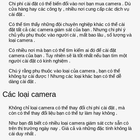
Chi phí cài đặt có thể biến đổi vào nơi bạn mua camera . Dù
cửa hàng hay các công ty , nhiều nơi cung cấp các dịch vụ
cài đặt .
Có thể tìm thấy những đội chuyên nghiệp khác có thể cài
đặt tất cả các camera giám sát của bạn . Nhưng chi phí ý
chủ yếu phụ thuộc vào người cài , mất bao lâu , số lượng và
loại camera .
Có nhiều nơi mà bạn có thể tìm kiếm ai đó để cài đặt
camera của bạn . Tuy nhiên sẽ là tốt nhất nếu bạn tìm một
người cài đặt có kinh nghiệm .
Chú ý rằng phụ thuộc vào loại của camera , bạn có thể
không tự cài được ! Nhưng các loại khác bạn có thể dễ
dàng cài đặt .
Các loại camera
Không chỉ loại camera có thể thay đổi chi phí cài đặt , mà
còn có thể thay đổi liệu bạn có thể tự làm hay không .
Như bạn đã biết có nhiều loại camera giám sát cctv sẵn có
trên thị trường ngày nay . Giá cả và những đặc tính không là
cái duy nhất .