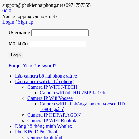
support@phukienhaiphong.net
+0974757355
0
₫
0
Your shopping cart is empty
Login
/
Sign up
Username
Mật khẩu
Forgot Your Password?
Lắp camera bộ hải phòng giá rẻ
Lắp camera wifi tại hải phòng
Camera IP WIFI J-TECH
Camera wifi full HD 2MP J-Tech
Camera IP Wifi Yoosee
Camera wifi hải phòng-Camera yoosee HD
1080P giá rẻ
Camera IP HDPARAGON
Camera IP WIFI Reolink
Đồng hồ thông minh Wonlex
Phụ Kiện Điện Thoại
Camera hành trình