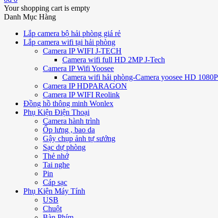
Your shopping cart is empty
Danh Mục Hàng
Lắp camera bộ hải phòng giá rẻ
Lắp camera wifi tại hải phòng
Camera IP WIFI J-TECH
Camera wifi full HD 2MP J-Tech
Camera IP Wifi Yoosee
Camera wifi hải phòng-Camera yoosee HD 1080P 
Camera IP HDPARAGON
Camera IP WIFI Reolink
Đồng hồ thông minh Wonlex
Phụ Kiện Điện Thoại
Camera hành trình
Ốp lưng , bao da
Gậy chụp ảnh tự sướng
Sạc dự phòng
Thẻ nhớ
Tai nghe
Pin
Cáp sạc
Phụ Kiện Máy Tính
USB
Chuột
Bàn Phím