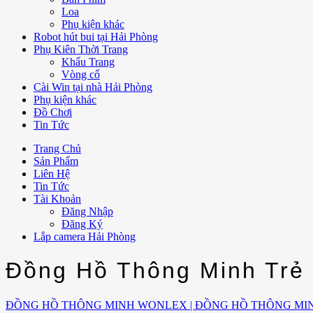
Loa
Phụ kiện khác
Robot hút bui tại Hải Phòng
Phụ Kiên Thời Trang
Khẩu Trang
Vòng cổ
Cài Win tại nhà Hải Phòng
Phụ kiện khác
Đồ Chơi
Tin Tức
Trang Chủ
Sản Phẩm
Liên Hệ
Tin Tức
Tài Khoản
Đăng Nhập
Đăng Ký
Lắp camera Hải Phòng
Đồng Hồ Thông Minh Trẻ
ĐỒNG HỒ THÔNG MINH WONLEX | ĐỒNG HỒ THÔNG MI