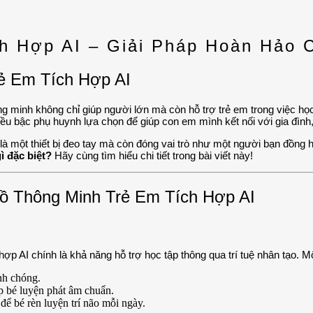
h Hợp AI – Giải Pháp Hoàn Hảo 
rẻ Em Tích Hợp AI
ông minh không chỉ giúp người lớn mà còn hỗ trợ trẻ em trong việc học
bậc phụ huynh lựa chọn để giúp con em mình kết nối với gia đình, r
 là một thiết bị đeo tay mà còn đóng vai trò như một người bạn đồng h
ì đặc biệt?
Hãy cùng tìm hiểu chi tiết trong bài viết này!
ồ Thông Minh Trẻ Em Tích Hợp AI
ợp AI chính là khả năng hỗ trợ học tập thông qua trí tuệ nhân tạo. 
anh chóng.
úp bé luyện phát âm chuẩn.
 để bé rèn luyện trí não mỗi ngày.