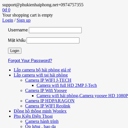
support@phukienhaiphong.net
+0974757355
0
₫
0
Your shopping cart is empty
Login
/
Sign up
Username
Mật khẩu
Forgot Your Password?
Lắp camera bộ hải phòng giá rẻ
Lắp camera wifi tại hải phòng
Camera IP WIFI J-TECH
Camera wifi full HD 2MP J-Tech
Camera IP Wifi Yoosee
Camera wifi hải phòng-Camera yoosee HD 1080P 
Camera IP HDPARAGON
Camera IP WIFI Reolink
Đồng hồ thông minh Wonlex
Phụ Kiện Điện Thoại
Camera hành trình
Ốp lưng , bao da