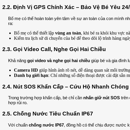
2.2. Định Vị GPS Chính Xác – Bảo Vệ Bé Yêu 24
Bố mẹ có thể hoàn toàn yên tâm về sự an toàn của con mình nh
ra:
Bố mẹ có thể thiết lập
vùng an toàn
, khi bé ra khỏi khu vực n
Kiểm tra lịch sử di chuyển của bé để theo dõi lộ trình hàng ngà
2.3. Gọi Video Call, Nghe Gọi Hai Chiều
Khả năng
gọi video và nghe gọi hai chiều
giúp bé và gia đình 
Camera HD
giúp hình ảnh rõ nét, dễ dàng quan sát môi trườn
Danh bạ giới hạn
: Chỉ những số điện thoại được cài đặt sẵn mớ
2.4. Nút SOS Khẩn Cấp – Cứu Hộ Nhanh Chóng
Trong trường hợp khẩn cấp, bé chỉ cần
nhấn giữ nút SOS
trên 
hợp rủi ro.
2.5. Chống Nước Tiêu Chuẩn IP67
Với chuẩn
chống nước IP67
, đồng hồ có thể chịu được nước k