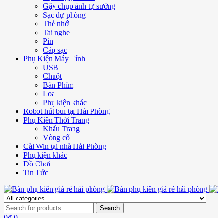
Gậy chụp ảnh tự sướng
Sạc dự phòng
Thẻ nhớ
Tai nghe
Pin
Cáp sạc
Phụ Kiện Máy Tính
USB
Chuột
Bàn Phím
Loa
Phụ kiện khác
Robot hút bui tại Hải Phòng
Phụ Kiên Thời Trang
Khẩu Trang
Vòng cổ
Cài Win tại nhà Hải Phòng
Phụ kiện khác
Đồ Chơi
Tin Tức
0
₫
0