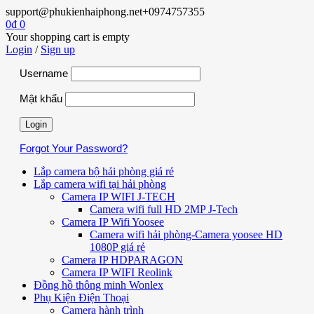
support@phukienhaiphong.net
+0974757355
0
₫
0
Your shopping cart is empty
Login
/
Sign up
Username
Mật khẩu
Forgot Your Password?
Lắp camera bộ hải phòng giá rẻ
Lắp camera wifi tại hải phòng
Camera IP WIFI J-TECH
Camera wifi full HD 2MP J-Tech
Camera IP Wifi Yoosee
Camera wifi hải phòng-Camera yoosee HD
1080P giá rẻ
Camera IP HDPARAGON
Camera IP WIFI Reolink
Đồng hồ thông minh Wonlex
Phụ Kiện Điện Thoại
Camera hành trình