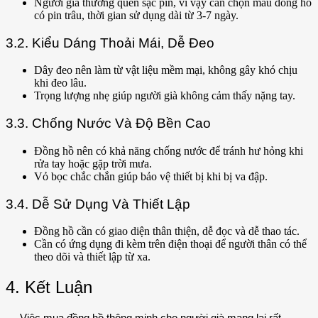
Người già thường quên sạc pin, vì vậy cần chọn mẫu đồng hồ
có pin trâu, thời gian sử dụng dài từ 3-7 ngày.
3.2. Kiểu Dáng Thoải Mái, Dễ Đeo
Dây đeo nên làm từ vật liệu mềm mại, không gây khó chịu
khi đeo lâu.
Trọng lượng nhẹ giúp người già không cảm thấy nặng tay.
3.3. Chống Nước Và Độ Bền Cao
Đồng hồ nên có khả năng chống nước để tránh hư hỏng khi
rửa tay hoặc gặp trời mưa.
Vỏ bọc chắc chắn giúp bảo vệ thiết bị khi bị va đập.
3.4. Dễ Sử Dụng Và Thiết Lập
Đồng hồ cần có giao diện thân thiện, dễ đọc và dễ thao tác.
Cần có ứng dụng đi kèm trên điện thoại để người thân có thể
theo dõi và thiết lập từ xa.
4. Kết Luận
Việc mua đồng hồ thông minh cho người già mang lại rất