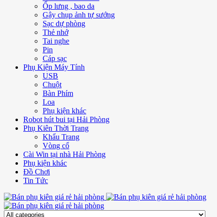
Ốp lưng , bao da
Gậy chụp ảnh tự sướng
Sạc dự phòng
Thẻ nhớ
Tai nghe
Pin
Cáp sạc
Phụ Kiện Máy Tính
USB
Chuột
Bàn Phím
Loa
Phụ kiện khác
Robot hút bui tại Hải Phòng
Phụ Kiên Thời Trang
Khẩu Trang
Vòng cổ
Cài Win tại nhà Hải Phòng
Phụ kiện khác
Đồ Chơi
Tin Tức