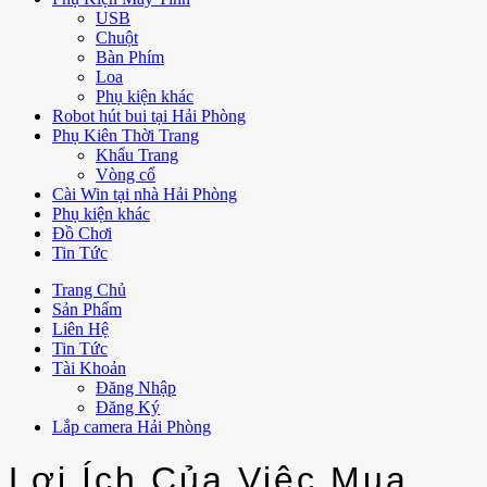
USB
Chuột
Bàn Phím
Loa
Phụ kiện khác
Robot hút bui tại Hải Phòng
Phụ Kiên Thời Trang
Khẩu Trang
Vòng cổ
Cài Win tại nhà Hải Phòng
Phụ kiện khác
Đồ Chơi
Tin Tức
Trang Chủ
Sản Phẩm
Liên Hệ
Tin Tức
Tài Khoản
Đăng Nhập
Đăng Ký
Lắp camera Hải Phòng
Lợi Ích Của Việc Mua