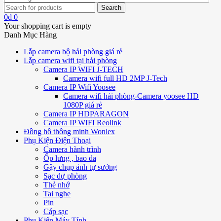
0
₫
0
Your shopping cart is empty
Danh Mục Hàng
Lắp camera bộ hải phòng giá rẻ
Lắp camera wifi tại hải phòng
Camera IP WIFI J-TECH
Camera wifi full HD 2MP J-Tech
Camera IP Wifi Yoosee
Camera wifi hải phòng-Camera yoosee HD
1080P giá rẻ
Camera IP HDPARAGON
Camera IP WIFI Reolink
Đồng hồ thông minh Wonlex
Phụ Kiện Điện Thoại
Camera hành trình
Ốp lưng , bao da
Gậy chụp ảnh tự sướng
Sạc dự phòng
Thẻ nhớ
Tai nghe
Pin
Cáp sạc
Phụ Kiện Máy Tính