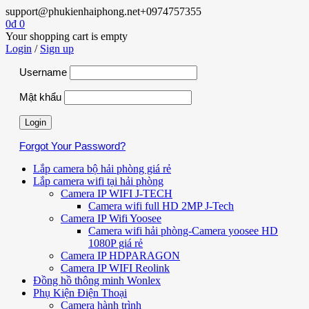
support@phukienhaiphong.net
+0974757355
0
₫
0
Your shopping cart is empty
Login
/
Sign up
Username
Mật khẩu
Forgot Your Password?
Lắp camera bộ hải phòng giá rẻ
Lắp camera wifi tại hải phòng
Camera IP WIFI J-TECH
Camera wifi full HD 2MP J-Tech
Camera IP Wifi Yoosee
Camera wifi hải phòng-Camera yoosee HD
1080P giá rẻ
Camera IP HDPARAGON
Camera IP WIFI Reolink
Đồng hồ thông minh Wonlex
Phụ Kiện Điện Thoại
Camera hành trình