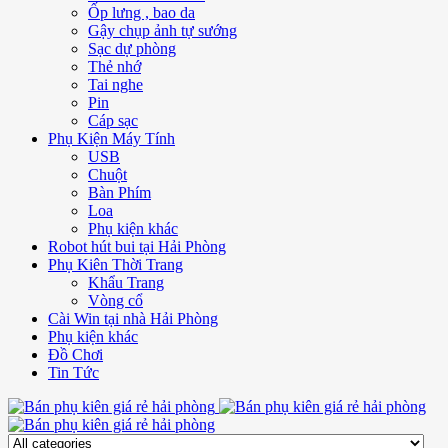
Ốp lưng , bao da
Gậy chụp ảnh tự sướng
Sạc dự phòng
Thẻ nhớ
Tai nghe
Pin
Cáp sạc
Phụ Kiện Máy Tính
USB
Chuột
Bàn Phím
Loa
Phụ kiện khác
Robot hút bui tại Hải Phòng
Phụ Kiên Thời Trang
Khẩu Trang
Vòng cổ
Cài Win tại nhà Hải Phòng
Phụ kiện khác
Đồ Chơi
Tin Tức