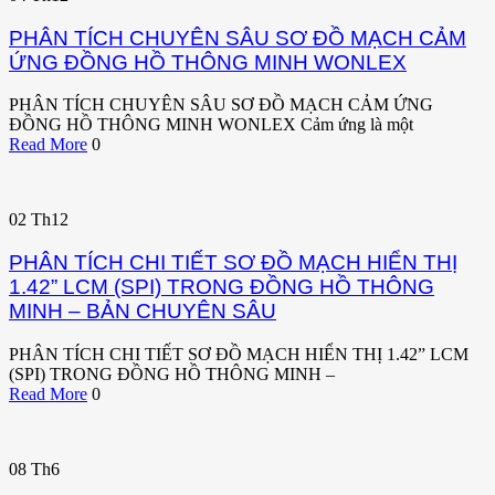
PHÂN TÍCH CHUYÊN SÂU SƠ ĐỒ MẠCH CẢM
ỨNG ĐỒNG HỒ THÔNG MINH WONLEX
PHÂN TÍCH CHUYÊN SÂU SƠ ĐỒ MẠCH CẢM ỨNG
ĐỒNG HỒ THÔNG MINH WONLEX Cảm ứng là một
Read More
0
02
Th12
PHÂN TÍCH CHI TIẾT SƠ ĐỒ MẠCH HIỂN THỊ
1.42” LCM (SPI) TRONG ĐỒNG HỒ THÔNG
MINH – BẢN CHUYÊN SÂU
PHÂN TÍCH CHI TIẾT SƠ ĐỒ MẠCH HIỂN THỊ 1.42” LCM
(SPI) TRONG ĐỒNG HỒ THÔNG MINH –
Read More
0
08
Th6