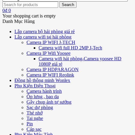
0
₫
0
Your shopping cart is empty
Danh Mục Hàng
Lắp camera bộ hải phòng giá rẻ
Lắp camera wifi tại hải phòng
Camera IP WIFI J-TECH
Camera wifi full HD 2MP J-Tech
Camera IP Wifi Yoosee
Camera wifi hải phòng-Camera yoosee HD
1080P giá rẻ
Camera IP HDPARAGON
Camera IP WIFI Reolink
Đồng hồ thông minh Wonlex
Phụ Kiện Điện Thoại
Camera hành trình
Ốp lưng , bao da
Gậy chụp ảnh tự sướng
Sạc dự phòng
Thẻ nhớ
Tai nghe
Pin
Cáp sạc
Phụ Kiện Máy Tính