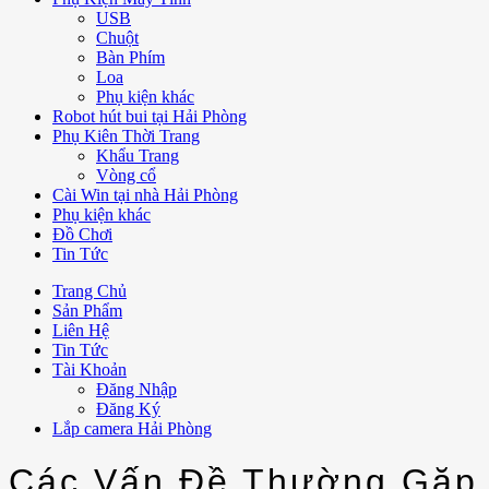
USB
Chuột
Bàn Phím
Loa
Phụ kiện khác
Robot hút bui tại Hải Phòng
Phụ Kiên Thời Trang
Khẩu Trang
Vòng cổ
Cài Win tại nhà Hải Phòng
Phụ kiện khác
Đồ Chơi
Tin Tức
Trang Chủ
Sản Phẩm
Liên Hệ
Tin Tức
Tài Khoản
Đăng Nhập
Đăng Ký
Lắp camera Hải Phòng
Các Vấn Đề Thường Gặp