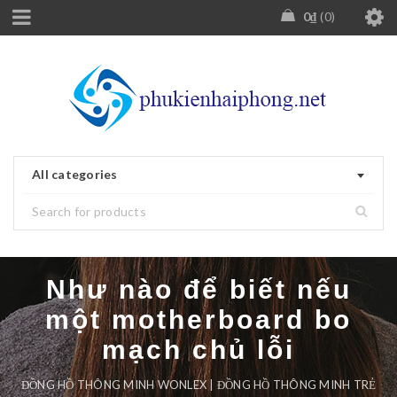
0
₫
0
All categories
Như nào để biết nếu
một motherboard bo
mạch chủ lỗi
ĐỒNG HỒ THÔNG MINH WONLEX | ĐỒNG HỒ THÔNG MINH TRẺ