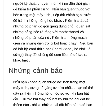
người kỹ thuật chuyên môn khi nó đến thời gian
để kiểm tra phần cứng . Nếu bạn quen thuộc với
bên trong một máy tính , tiếp đất chính bạn trước
để tránh những hỏng hóc khác . Kiểm tra tất cả
những bộ phận đó gọn gàng đúng chỗ . quan sát
những hỏng hóc rõ ràng với motherboard và
những bộ phận của nó . Kiểm tra những mạch
điện và những điện trở bị bọt hoặc cháy . Nếu bạn
có bất kỳ card thừa nào ( card video , bộ nhớ , ổ
cứng ) thay đổi chúng để xem liệu nó có tạo ra
khác biệt .
Những cảnh báo
Nếu bạn không quen thuộc với bên trong một
máy tính , đừng cố gắng tự sửa chữa . bạn có thể
gây ra thêm những hỏng hóc so với khi bạn bắt
đầu . Trước khi thay đổi bất kỳ những cài đặt hệ
thống nào , ghi lại những cài đặt hiện hành để bạn