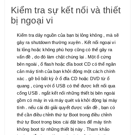
Kiểm tra sự kết nối và thiết
bị ngoại vi
Kiểm tra dây nguồn của bạn bị lỏng không , mà sẽ
gây ra shutdown thường xuyên . Kết nối ngoại vi
bị lỏng hoặc không phù hợp cũng có thể gây ra
vấn đề , do đó làm chặt chúng lại . Một ổ cứng
bên ngoài , ổ flash hoặc đĩa boot CD có thể ngăn
cản máy tính của bạn khởi động một cách chính
xác . gỡ bỏ bất kỳ ở ổ đĩa CD hoặc DVD từ ổ
quang , cùng với ổ USB có thể được kết nối qua
cổng USB . ngắt kết nối những thiết bị bên ngoài
gồm có máy in và máy quét và khởi động lại máy
tính . nếu cái đó giải quyết được vấn đề , bạn có
thể cần điều chỉnh thứ tự Boot trong điều chỉnh
thứ tự Boot trong bios cài đặt bios để máy tính
không boot từ những thiết bị này . Tham khảo