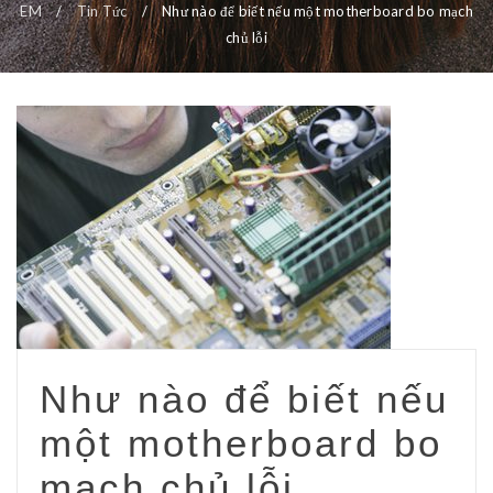
EM
/
Tin Tức
/
Như nào để biết nếu một motherboard bo mạch
chủ lỗi
Như nào để biết nếu
một motherboard bo
mạch chủ lỗi