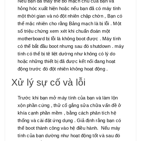
Nếu bạn đã thay thế bo mạch chủ của bạn và
hỏng hóc xuất hiện hoặc nếu bạn đã có máy tính
một thời gian và nó đột nhiên chập chờn , Bạn có
thể mặc nhiên cho rằng Bảng mạch là bị lỗi . Một
số triệu chứng xem xét khi chuẩn đoán một
motherboard bị lỗi là không boot được . Máy tính
có thể bắt đầu boot nhưng sau đó shutdown . máy
tính có thể bị tê liệt dường như không có lý do
hoặc những thiết bị đã được kết nối đang hoạt
động trước đó đột nhiên không hoạt động .
Xử lý sự cố và lỗi
Trước khi bạn mở máy tính của bạn và làm lộn
xộn phần cứng , thử cố gắng sửa chữa vấn đề ở
khía cạnh phần mềm , bằng cách phân tích hệ
thống và cài đặt ứng dụng . Giả định rằng bạn có
thể boot thành công vào hệ điều hành. Nếu máy
tính của bạn dường như hoạt động tốt và sau đó