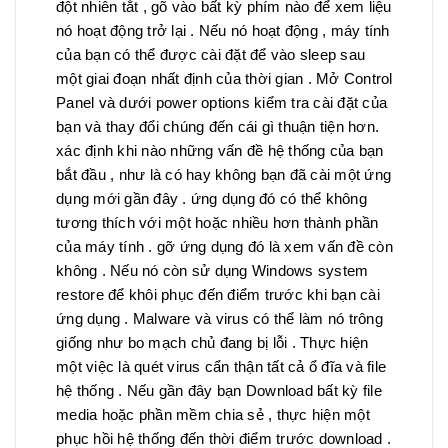
đột nhiên tắt , gõ vào bất kỳ phím nào để xem liệu
nó hoạt động trở lại . Nếu nó hoạt động , máy tính
của bạn có thể được cài đặt để vào sleep sau
một giai đoạn nhất định của thời gian . Mở Control
Panel và dưới power options kiểm tra cài đặt của
bạn và thay đổi chúng đến cái gì thuận tiện hơn.
xác định khi nào những vấn đề hệ thống của bạn
bắt đầu , như là có hay không bạn đã cài một ứng
dụng mới gần đây . ứng dụng đó có thể không
tương thích với một hoặc nhiều hơn thành phần
của máy tính . gỡ ứng dụng đó là xem vấn đề còn
không . Nếu nó còn sử dụng Windows system
restore để khôi phục đến điểm trước khi bạn cài
ứng dụng . Malware và virus có thể làm nó trông
giống như bo mạch chủ đang bị lỗi . Thực hiện
một việc là quét virus cẩn thận tất cả ổ đĩa và file
hệ thống . Nếu gần đây bạn Download bất kỳ file
media hoặc phần mềm chia sẻ , thực hiện một
phục hồi hệ thống đến thời điểm trước download .