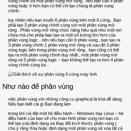
vùng chính và một phân vùng mở rộng . nếu bạn cần 4 phân
vùng hoặc ít hơn bạn có thể chỉ tạo chúng là phân vùng
chính .
tuy nhiên nếu bạn muốn 6 phân vùng trên một ổ cứng . Bạn
phải tạo 3 phân vùng chính cùng với một phân vùng mở
rộng . Phân vùng mở rộng chức năng hiệu quả như một nơi
chứa mà cho phép bạn tạo ra một số lượng lớn hơn của
phân vùng logic . nên nếu bạn cần 6 phân vùng , bạn tạo ra
3 phân vùng chính 1 phân vùng mở rộng và sau đó 3 phân
vùng logic bên trong phân vùng mở rộng . bạn cũng có thể
tạo ra một phân vùng chính duy nhất , một phân vùng mở
rộng và 5 phân vùng logic – bạn không thể tạo ra hơn 4 phân
vùng chính cùng lúc .
Như nào để phân vùng
việc phân vùng với những công cụ graphical là khá dễ dàng
Nếu bạn biết cái gì Bạn đang làm
trong khi cài đặt một hệ điều hành – Windows hay Linux – hệ
điều hành của bạn sẽ cho màn hình phân vùng nơi bạn có
thể tạo xóa định dạng và thay đổi kích thước phân vùng (
chú ý rằng Xóa hoặc định dạng một phân vùng sẽ xóa tất cả