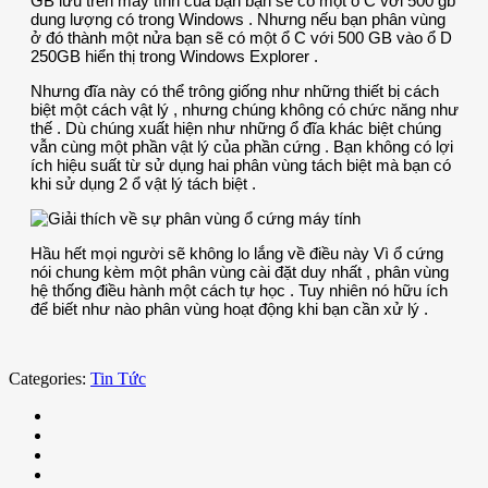
GB lưu trên máy tính của bạn bạn sẽ có một ổ C với 500 gb
dung lượng có trong Windows . Nhưng nếu bạn phân vùng
ở đó thành một nửa bạn sẽ có một ổ C với 500 GB vào ổ D
250GB hiển thị trong Windows Explorer .
Nhưng đĩa này có thể trông giống như những thiết bị cách
biệt một cách vật lý , nhưng chúng không có chức năng như
thế . Dù chúng xuất hiện như những ổ đĩa khác biệt chúng
vẫn cùng một phần vật lý của phần cứng . Bạn không có lợi
ích hiệu suất từ sử dụng hai phân vùng tách biệt mà bạn có
khi sử dụng 2 ổ vật lý tách biệt .
Hầu hết mọi người sẽ không lo lắng về điều này Vì ổ cứng
nói chung kèm một phân vùng cài đặt duy nhất , phân vùng
hệ thống điều hành một cách tự học . Tuy nhiên nó hữu ích
để biết như nào phân vùng hoạt động khi bạn cần xử lý .
Categories:
Tin Tức