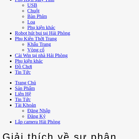
USB
Chuột
Bàn Phím
Loa
Phụ kiện khác
Robot hút bui tại Hải Phòng
Phụ Kiên Thời Trang
Khẩu Trang
Vòng cổ
Cài Win tại nhà Hải Phòng
Phụ kiện khác
Đồ Chơi
Tin Tức
Trang Chủ
Sản Phẩm
Liên Hệ
Tin Tức
Tài Khoản
Đăng Nhập
Đăng Ký
Lắp camera Hải Phòng
Giải thích về sự phân