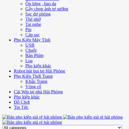
Ốp lưng , bao da
Gậy chụp ảnh tự sướng
Sạc dự phòng
Thẻ nhớ
Tai nghe
Pin
Cáp sạc
Phụ Kiện Máy Tính
USB
Chuột
Bàn Phím
Loa
Phụ kiện khác
Robot hút bui tại Hải Phòng
Phụ Kiên Thời Trang
Khẩu Trang
Vòng cổ
Cài Win tại nhà Hải Phòng
Phụ kiện khác
Đồ Chơi
Tin Tức