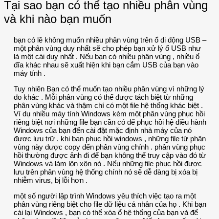
Tại sao bạn có thể tạo nhiều phân vùng
và khi nào bạn muốn
bạn có lẽ không muốn nhiều phân vùng trên ổ di động USB –
một phân vùng duy nhất sẽ cho phép bạn xử lý ổ USB như
là một cái duy nhất . Nếu bạn có nhiều phân vùng , nhiều ổ
đĩa khác nhau sẽ xuất hiện khi bạn cắm USB của bạn vào
máy tính .
Tuy nhiên Bạn có thể muốn tạo nhiều phân vùng vì những lý
do khác . Mỗi phân vùng có thể được tách biệt từ những
phân vùng khác và thậm chí có một file hệ thống khác biệt .
Ví dụ nhiều máy tính Windows kèm một phân vùng phục hồi
riêng biệt nơi những file bạn cần có để phục hồi hệ điều hành
Windows của bạn đến cài đặt mặc định nhà máy của nó
được lưu trữ . khi bạn phục hồi windows , những file từ phân
vùng này được copy đến phân vùng chính . phân vùng phục
hồi thường được ảnh đi để bạn không thể truy cập vào đó từ
Windows và làm lộn xộn nó . Nếu những file phục hồi được
lưu trên phân vùng hệ thống chính nó sẽ dễ dàng bị xóa bị
nhiễm virus, bị lỗi hơn .
một số người lập trình Windows yêu thích việc tạo ra một
phân vùng riêng biệt cho file dữ liệu cá nhân của họ . Khi bạn
cài lại Windows , bạn có thể xóa ổ hệ thống của bạn và để