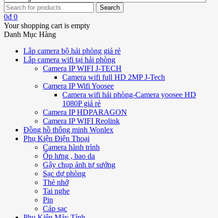
0
₫
0
Your shopping cart is empty
Danh Mục Hàng
Lắp camera bộ hải phòng giá rẻ
Lắp camera wifi tại hải phòng
Camera IP WIFI J-TECH
Camera wifi full HD 2MP J-Tech
Camera IP Wifi Yoosee
Camera wifi hải phòng-Camera yoosee HD
1080P giá rẻ
Camera IP HDPARAGON
Camera IP WIFI Reolink
Đồng hồ thông minh Wonlex
Phụ Kiện Điện Thoại
Camera hành trình
Ốp lưng , bao da
Gậy chụp ảnh tự sướng
Sạc dự phòng
Thẻ nhớ
Tai nghe
Pin
Cáp sạc
Phụ Kiện Máy Tính