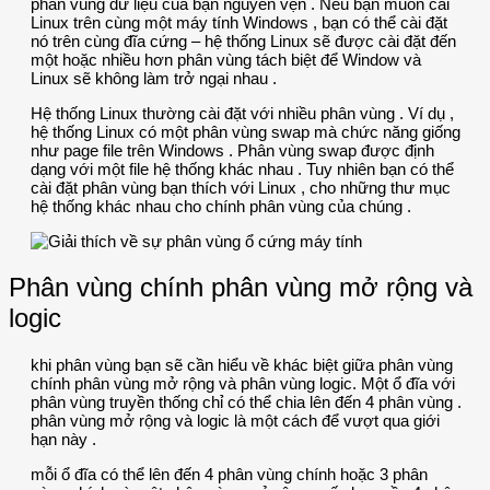
phân vùng dữ liệu của bạn nguyên vẹn . Nếu bạn muốn cài
Linux trên cùng một máy tính Windows , bạn có thể cài đặt
nó trên cùng đĩa cứng – hệ thống Linux sẽ được cài đặt đến
một hoặc nhiều hơn phân vùng tách biệt để Window và
Linux sẽ không làm trở ngại nhau .
Hệ thống Linux thường cài đặt với nhiều phân vùng . Ví dụ ,
hệ thống Linux có một phân vùng swap mà chức năng giống
như page file trên Windows . Phân vùng swap được định
dạng với một file hệ thống khác nhau . Tuy nhiên bạn có thể
cài đặt phân vùng bạn thích với Linux , cho những thư mục
hệ thống khác nhau cho chính phân vùng của chúng .
Phân vùng chính phân vùng mở rộng và
logic
khi phân vùng bạn sẽ cần hiểu về khác biệt giữa phân vùng
chính phân vùng mở rộng và phân vùng logic. Một ổ đĩa với
phân vùng truyền thống chỉ có thể chia lên đến 4 phân vùng .
phân vùng mở rộng và logic là một cách để vượt qua giới
hạn này .
mỗi ổ đĩa có thể lên đến 4 phân vùng chính hoặc 3 phân