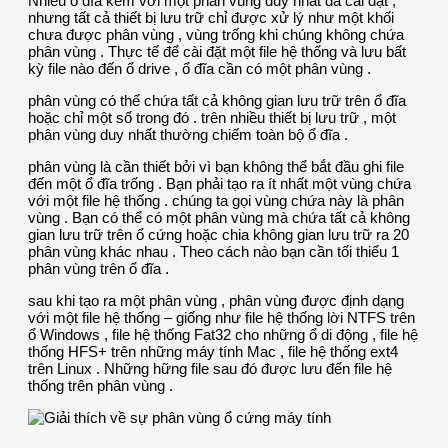
Nhiều ổ đĩa kèm với một phân vùng duy nhất đã cài đặt ,
nhưng tất cả thiết bị lưu trữ chỉ được xử lý như một khối
chưa được phân vùng , vùng trống khi chúng không chứa
phân vùng . Thực tế để cài đặt một file hệ thống và lưu bất
kỳ file nào đến ổ drive , ổ đĩa cần có một phân vùng .
phân vùng có thể chứa tất cả không gian lưu trữ trên ổ đĩa
hoặc chỉ một số trong đó . trên nhiều thiết bị lưu trữ , một
phân vùng duy nhất thường chiếm toàn bộ ổ đĩa .
phân vùng là cần thiết bởi vì bạn không thể bắt đầu ghi file
đến một ổ đĩa trống . Bạn phải tạo ra ít nhất một vùng chứa
với một file hệ thống . chúng ta gọi vùng chứa này là phân
vùng . Bạn có thể có một phân vùng mà chứa tất cả không
gian lưu trữ trên ổ cứng hoặc chia không gian lưu trữ ra 20
phân vùng khác nhau . Theo cách nào bạn cần tối thiểu 1
phân vùng trên ổ đĩa .
sau khi tạo ra một phân vùng , phân vùng được định dạng
với một file hệ thống – giống như file hệ thống lời NTFS trên
ổ Windows , file hệ thống Fat32 cho những ổ di động , file hệ
thống HFS+ trên những máy tính Mac , file hệ thống ext4
trên Linux . Những hững file sau đó được lưu đến file hệ
thống trên phân vùng .