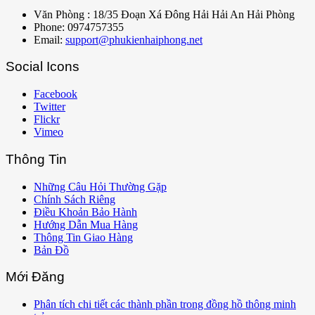
Văn Phòng : 18/35 Đoạn Xá Đông Hải Hải An Hải Phòng
Phone: 0974757355
Email:
support@phukienhaiphong.net
Social Icons
Facebook
Twitter
Flickr
Vimeo
Thông Tin
Những Câu Hỏi Thường Gặp
Chính Sách Riêng
Điều Khoản Bảo Hành
Hướng Dẫn Mua Hàng
Thông Tin Giao Hàng
Bản Đồ
Mới Đăng
Phân tích chi tiết các thành phần trong đồng hồ thông minh