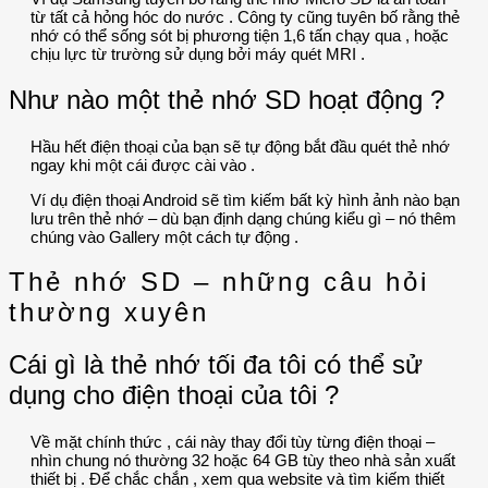
từ tất cả hỏng hóc do nước . Công ty cũng tuyên bố rằng thẻ
nhớ có thể sống sót bị phương tiện 1,6 tấn chạy qua , hoặc
chịu lực từ trường sử dụng bởi máy quét MRI .
Như nào một thẻ nhớ SD hoạt động ?
Hầu hết điện thoại của bạn sẽ tự động bắt đầu quét thẻ nhớ
ngay khi một cái được cài vào .
Ví dụ điện thoại Android sẽ tìm kiếm bất kỳ hình ảnh nào bạn
lưu trên thẻ nhớ – dù bạn định dạng chúng kiểu gì – nó thêm
chúng vào Gallery một cách tự động .
Thẻ nhớ SD – những câu hỏi
thường xuyên
Cái gì là thẻ nhớ tối đa tôi có thể sử
dụng cho điện thoại của tôi ?
Về mặt chính thức , cái này thay đổi tùy từng điện thoại –
nhìn chung nó thường 32 hoặc 64 GB tùy theo nhà sản xuất
thiết bị . Để chắc chắn , xem qua website và tìm kiếm thiết