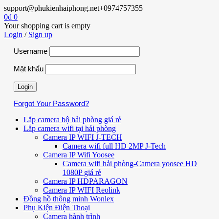
support@phukienhaiphong.net
+0974757355
0
₫
0
Your shopping cart is empty
Login
/
Sign up
Username
Mật khẩu
Forgot Your Password?
Lắp camera bộ hải phòng giá rẻ
Lắp camera wifi tại hải phòng
Camera IP WIFI J-TECH
Camera wifi full HD 2MP J-Tech
Camera IP Wifi Yoosee
Camera wifi hải phòng-Camera yoosee HD
1080P giá rẻ
Camera IP HDPARAGON
Camera IP WIFI Reolink
Đồng hồ thông minh Wonlex
Phụ Kiện Điện Thoại
Camera hành trình