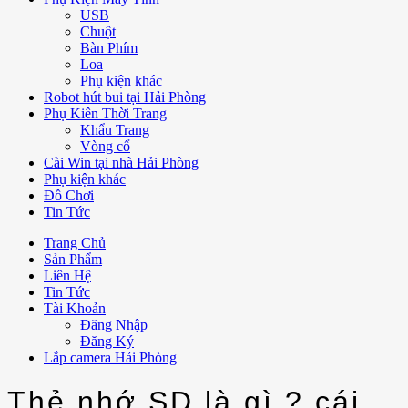
USB
Chuột
Bàn Phím
Loa
Phụ kiện khác
Robot hút bui tại Hải Phòng
Phụ Kiên Thời Trang
Khẩu Trang
Vòng cổ
Cài Win tại nhà Hải Phòng
Phụ kiện khác
Đồ Chơi
Tin Tức
Trang Chủ
Sản Phẩm
Liên Hệ
Tin Tức
Tài Khoản
Đăng Nhập
Đăng Ký
Lắp camera Hải Phòng
Thẻ nhớ SD là gì ? cái