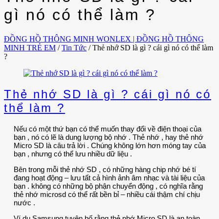
gì nó có thể làm ?
ĐỒNG HỒ THÔNG MINH WONLEX | ĐỒNG HỒ THÔNG
MINH TRẺ EM
/
Tin Tức
/
Thẻ nhớ SD là gì ? cái gì nó có thể làm
?
Thẻ nhớ SD là gì ? cái gì nó có
thể làm ?
Nếu có một thứ bạn có thể muốn thay đổi về điện thoại của
bạn , nó có lẽ là dung lượng bộ nhớ . Thẻ nhớ , hay thẻ nhớ
Micro SD là câu trả lời . Chúng không lớn hơn móng tay của
bạn , nhưng có thể lưu nhiều dữ liệu .
Bên trong mỗi thẻ nhớ SD , có những hàng chip nhớ bé tí
đang hoạt động – lưu tất cả hình ảnh âm nhạc và tài liệu của
bạn . không có những bộ phận chuyển động , có nghĩa rằng
thẻ nhớ microsd có thể rất bền bỉ – nhiều cái thậm chí chịu
nước .
Ví dụ Samsung tuyên bố rằng thẻ nhớ Micro SD là an toàn