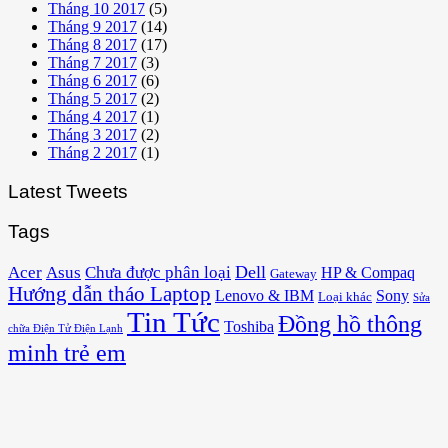
Tháng 10 2017
(5)
Tháng 9 2017
(14)
Tháng 8 2017
(17)
Tháng 7 2017
(3)
Tháng 6 2017
(6)
Tháng 5 2017
(2)
Tháng 4 2017
(1)
Tháng 3 2017
(2)
Tháng 2 2017
(1)
Latest Tweets
Tags
Acer
Asus
Dell
Chưa được phân loại
HP & Compaq
Gateway
Hướng dẫn tháo Laptop
Lenovo & IBM
Sony
Loại khác
Sửa
Tin Tức
Đồng hồ thông
Toshiba
chữa Điện Tử Điện Lạnh
minh trẻ em