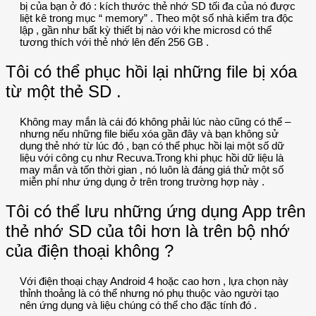
bị của bạn ở đó : kích thước thẻ nhớ SD tối đa của nó được
liệt kê trong mục “ memory” . Theo một số nhà kiểm tra độc
lập , gần như bất kỳ thiết bị nào với khe microsd có thể
tương thích với thẻ nhớ lên đến 256 GB .
Tôi có thể phục hồi lại những file bị xóa
từ một thẻ SD .
Không may mắn là cái đó không phải lúc nào cũng có thể –
nhưng nếu những file biểu xóa gần đây và bạn không sử
dụng thẻ nhớ từ lúc đó , bạn có thể phục hồi lại một số dữ
liệu với công cụ như Recuva.Trong khi phục hồi dữ liệu là
may mắn và tốn thời gian , nó luôn là đáng giá thử một số
miễn phí như ứng dụng ở trên trong trường hợp này .
Tôi có thể lưu những ứng dụng App trên
thẻ nhớ SD của tôi hơn là trên bộ nhớ
của điện thoại không ?
Với điện thoại chạy Android 4 hoặc cao hơn , lựa chọn này
thỉnh thoảng là có thể nhưng nó phụ thuộc vào người tạo
nên ứng dụng và liệu chúng có thể cho đặc tính đó .