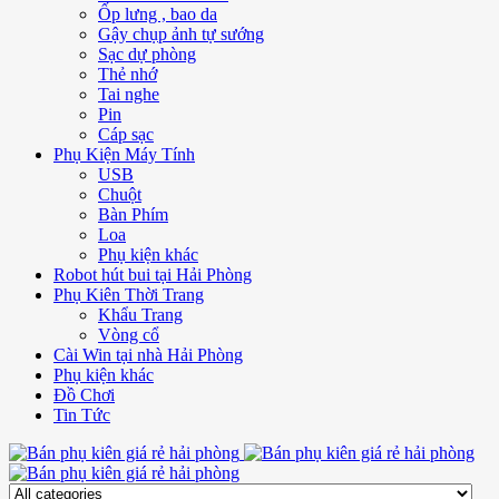
Ốp lưng , bao da
Gậy chụp ảnh tự sướng
Sạc dự phòng
Thẻ nhớ
Tai nghe
Pin
Cáp sạc
Phụ Kiện Máy Tính
USB
Chuột
Bàn Phím
Loa
Phụ kiện khác
Robot hút bui tại Hải Phòng
Phụ Kiên Thời Trang
Khẩu Trang
Vòng cổ
Cài Win tại nhà Hải Phòng
Phụ kiện khác
Đồ Chơi
Tin Tức