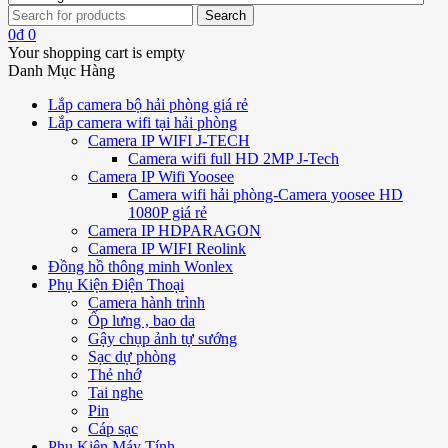
0
₫
0
Your shopping cart is empty
Danh Mục Hàng
Lắp camera bộ hải phòng giá rẻ
Lắp camera wifi tại hải phòng
Camera IP WIFI J-TECH
Camera wifi full HD 2MP J-Tech
Camera IP Wifi Yoosee
Camera wifi hải phòng-Camera yoosee HD
1080P giá rẻ
Camera IP HDPARAGON
Camera IP WIFI Reolink
Đồng hồ thông minh Wonlex
Phụ Kiện Điện Thoại
Camera hành trình
Ốp lưng , bao da
Gậy chụp ảnh tự sướng
Sạc dự phòng
Thẻ nhớ
Tai nghe
Pin
Cáp sạc
Phụ Kiện Máy Tính