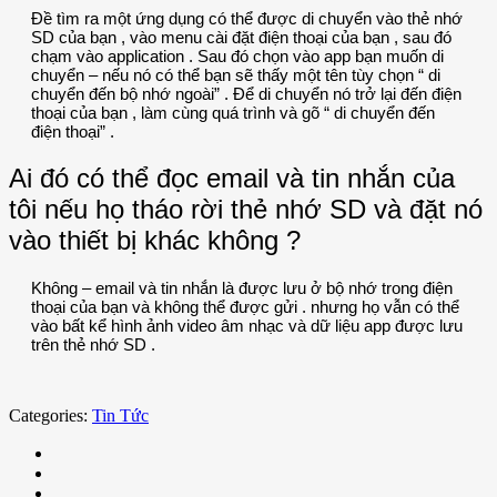
Đề tìm ra một ứng dụng có thể được di chuyển vào thẻ nhớ
SD của bạn , vào menu cài đặt điện thoại của bạn , sau đó
chạm vào application . Sau đó chọn vào app bạn muốn di
chuyển – nếu nó có thể bạn sẽ thấy một tên tùy chọn “ di
chuyển đến bộ nhớ ngoài” . Để di chuyển nó trở lại đến điện
thoại của bạn , làm cùng quá trình và gõ “ di chuyển đến
điện thoại” .
Ai đó có thể đọc email và tin nhắn của
tôi nếu họ tháo rời thẻ nhớ SD và đặt nó
vào thiết bị khác không ?
Không – email và tin nhắn là được lưu ở bộ nhớ trong điện
thoại của bạn và không thể được gửi . nhưng họ vẫn có thể
vào bất kể hình ảnh video âm nhạc và dữ liệu app được lưu
trên thẻ nhớ SD .
Categories:
Tin Tức