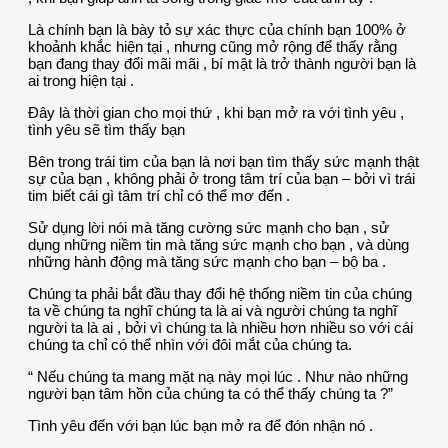
Là chính bạn là bày tỏ sự xác thực của chính bạn 100% ở
khoảnh khắc hiện tại , nhưng cũng mở rộng để thấy rằng
bạn đang thay đổi mãi mãi , bí mật là trở thành người bạn là
ai trong hiện tại .
Đây là thời gian cho mọi thứ , khi bạn mở ra với tình yêu ,
tình yêu sẽ tìm thấy bạn
Bên trong trái tim của bạn là nơi bạn tìm thấy sức mạnh thật
sự của bạn , không phải ở trong tâm trí của bạn – bởi vì trái
tim biết cái gì tâm trí chỉ có thể mơ đến .
Sử dụng lời nói mà tăng cường sức mạnh cho bạn , sử
dụng những niềm tin mà tăng sức mạnh cho bạn , và dùng
những hành động mà tăng sức mạnh cho bạn – bộ ba .
Chúng ta phải bắt đầu thay đổi hệ thống niềm tin của chúng
ta về chúng ta nghĩ chúng ta là ai và người chúng ta nghĩ
người ta là ai , bởi vì chúng ta là nhiều hơn nhiều so với cái
chúng ta chỉ có thể nhìn với đôi mắt của chúng ta.
“ Nếu chúng ta mang mặt nạ này mọi lúc . Như nào những
người bạn tâm hồn của chúng ta có thể thấy chúng ta ?”
Tình yêu đến với bạn lúc bạn mở ra để đón nhận nó .