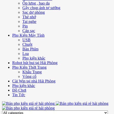
Ốp lưng , bao da
Gậy chụp ảnh tự sướng
Sạc dự phòng
Thẻ nhớ
Tai nghe
Pin
Cáp sạc
Phụ Kiện Máy Tính
USB
Chuột
Bàn Phím
Loa
Phụ kiện khác
Robot hút bui tại Hải Phòng
Phụ Kiên Thời Trang
Khẩu Trang
Vòng cổ
Cài Win tại nhà Hải Phòng
Phụ kiện khác
Đồ Chơi
Tin Tức