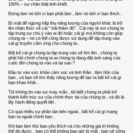
100% – sự chân thật tinh khiết
Đừng làm nó bởi vì bạn phải làm , làm nó bởi vì bạn thích .
Bí mật để ngừng hấp thụ năng lượng của người khác là trở
lên nhận thức về cái “ trải thảm đỏ” . Cái này là nơi chúng ta
tập trung sự chú ý vào ai đó hoặc cái gì mà không còn giúp
chúng ta – nó có thể cũng được sử dụng để tập trung vào
cái gì truyền cảm ứng cho chúng ta .
Bất kể cái gì chúng ta tập trung vào sẽ lớn lên , chúng ta
phải hỏi chính chúng ta ai chúng ta đang đặt ánh sáng của
cuộc đời chúng ta vào và tại sao ?
Đầu tư vào sức khỏe cảm xúc và tinh thần , tâm hồn của
bạn , và bạn sẽ tìm thấy năng lượng để tạo ra bất kể cái gì
bạn khao khát .
Tôi không tin vào sự may mắn , tôi biết chúng ta phải trở
thành kiến trúc sư của chính thực tại của chúng ta , và đó là
lấy hành động quyết liệt .
Có quá nhiều sự phân tán bên ngoài , bất kể cái gì mang
bạn ra ngoài chính bạn .
Khi bạn làm thứ bạn yêu thích và cho những giá trị không
thể đo được , bạn có thể không bao giờ bị mất , bạn sẽ sống