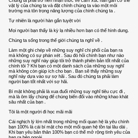
Chúng ta phải trở nên nhận thức về cảm xúc hàn gắn cơ thể
vật lý của chúng ta và đặt chính chúng ta vào một môi
trường mà tôn trọng năng lượng của chính chúng ta .
Tự nhiên là người hàn gắn tuyệt vời
Mọi người bạn thấy là kỳ lạ nhiều hơn bạn có thể hình dung.
Chúng ta sống trong thế giới chúng ta nghĩ về .
Làm một ghi chép về những suy nghĩ chi phối của bạn ra
mà không có sự phán xét . Sau đó hỏi chính bạn như nào
những suy nghĩ này giúp tôi trở thành phiên bản tốt nhất của
chính tôi ? Khi bạn có một danh sách của những suy nghĩ
mà không còn giúp ích cho bạn . Bạn sẽ thấy những suy
nghĩ này dựa vào sự sợ hãi . Sau đó chúng ta phải làm
người bạn tốt nhất với sợ hãi.
Bí mật không phải là xua đuổi những suy nghĩ tiêu cực đi ,
mà là ôm lấy chúng để chúng biến đổi vào những khao khát
sâu nhất của bạn .
Tôi là một người đi học mãi mãi
Cái nghịch lý lớn nhất trong những mối quan hệ là yêu chính
bạn 100% là cái bí mật cho một mối quan hệ tồn tại lâu dài .
Khi bạn yêu bản thân 100% bạn có thể mở rộng tình yêu của
bạn ra bên ngoài.