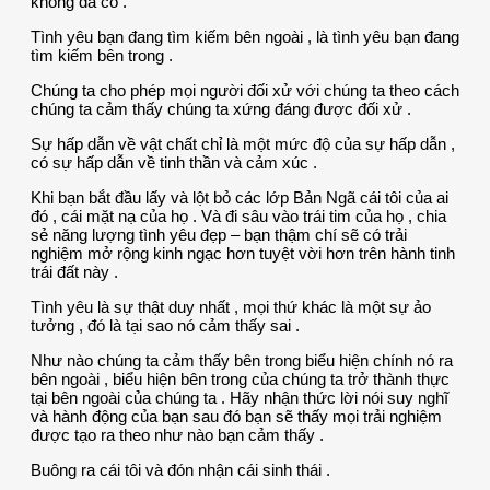
không đã có .
Tình yêu bạn đang tìm kiếm bên ngoài , là tình yêu bạn đang
tìm kiếm bên trong .
Chúng ta cho phép mọi người đối xử với chúng ta theo cách
chúng ta cảm thấy chúng ta xứng đáng được đối xử .
Sự hấp dẫn về vật chất chỉ là một mức độ của sự hấp dẫn ,
có sự hấp dẫn về tinh thần và cảm xúc .
Khi bạn bắt đầu lấy và lột bỏ các lớp Bản Ngã cái tôi của ai
đó , cái mặt nạ của họ . Và đi sâu vào trái tim của họ , chia
sẻ năng lượng tình yêu đẹp – bạn thậm chí sẽ có trải
nghiệm mở rộng kinh ngạc hơn tuyệt vời hơn trên hành tinh
trái đất này .
Tình yêu là sự thật duy nhất , mọi thứ khác là một sự ảo
tưởng , đó là tại sao nó cảm thấy sai .
Như nào chúng ta cảm thấy bên trong biểu hiện chính nó ra
bên ngoài , biểu hiện bên trong của chúng ta trở thành thực
tại bên ngoài của chúng ta . Hãy nhận thức lời nói suy nghĩ
và hành động của bạn sau đó bạn sẽ thấy mọi trải nghiệm
được tạo ra theo như nào bạn cảm thấy .
Buông ra cái tôi và đón nhận cái sinh thái .