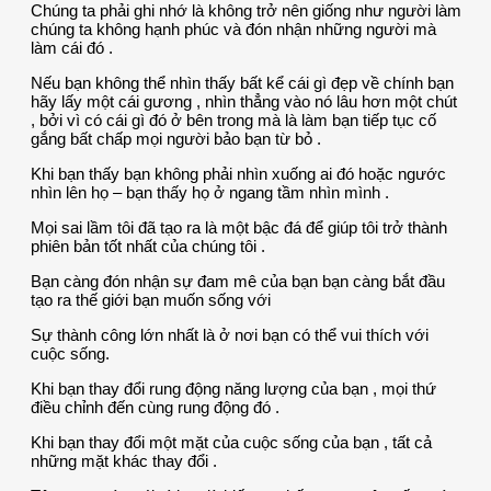
Chúng ta phải ghi nhớ là không trở nên giống như người làm
chúng ta không hạnh phúc và đón nhận những người mà
làm cái đó .
Nếu bạn không thể nhìn thấy bất kể cái gì đẹp về chính bạn
hãy lấy một cái gương , nhìn thẳng vào nó lâu hơn một chút
, bởi vì có cái gì đó ở bên trong mà là làm bạn tiếp tục cố
gắng bất chấp mọi người bảo bạn từ bỏ .
Khi bạn thấy bạn không phải nhìn xuống ai đó hoặc ngước
nhìn lên họ – bạn thấy họ ở ngang tầm nhìn mình .
Mọi sai lầm tôi đã tạo ra là một bậc đá để giúp tôi trở thành
phiên bản tốt nhất của chúng tôi .
Bạn càng đón nhận sự đam mê của bạn bạn càng bắt đầu
tạo ra thế giới bạn muốn sống với
Sự thành công lớn nhất là ở nơi bạn có thể vui thích với
cuộc sống.
Khi bạn thay đổi rung động năng lượng của bạn , mọi thứ
điều chỉnh đến cùng rung động đó .
Khi bạn thay đổi một mặt của cuộc sống của bạn , tất cả
những mặt khác thay đổi .