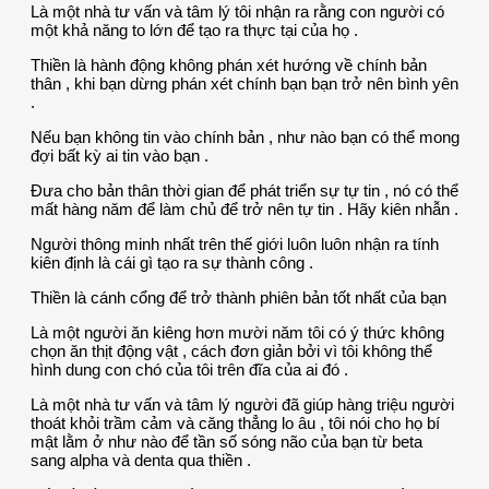
Là một nhà tư vấn và tâm lý tôi nhận ra rằng con người có
một khả năng to lớn để tạo ra thực tại của họ .
Thiền là hành động không phán xét hướng về chính bản
thân , khi bạn dừng phán xét chính bạn bạn trở nên bình yên
.
Nếu bạn không tin vào chính bản , như nào bạn có thể mong
đợi bất kỳ ai tin vào bạn .
Đưa cho bản thân thời gian để phát triển sự tự tin , nó có thể
mất hàng năm để làm chủ để trở nên tự tin . Hãy kiên nhẫn .
Người thông minh nhất trên thế giới luôn luôn nhận ra tính
kiên định là cái gì tạo ra sự thành công .
Thiền là cánh cổng để trở thành phiên bản tốt nhất của bạn
Là một người ăn kiêng hơn mười năm tôi có ý thức không
chọn ăn thịt động vật , cách đơn giản bởi vì tôi không thể
hình dung con chó của tôi trên đĩa của ai đó .
Là một nhà tư vấn và tâm lý người đã giúp hàng triệu người
thoát khỏi trầm cảm và căng thẳng lo âu , tôi nói cho họ bí
mật lằm ở như nào để tần số sóng não của bạn từ beta
sang alpha và denta qua thiền .