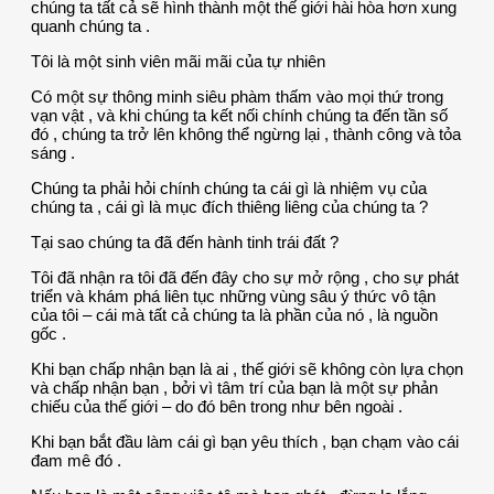
chúng ta tất cả sẽ hình thành một thế giới hài hòa hơn xung
quanh chúng ta .
Tôi là một sinh viên mãi mãi của tự nhiên
Có một sự thông minh siêu phàm thấm vào mọi thứ trong
vạn vật , và khi chúng ta kết nối chính chúng ta đến tần số
đó , chúng ta trở lên không thể ngừng lại , thành công và tỏa
sáng .
Chúng ta phải hỏi chính chúng ta cái gì là nhiệm vụ của
chúng ta , cái gì là mục đích thiêng liêng của chúng ta ?
Tại sao chúng ta đã đến hành tinh trái đất ?
Tôi đã nhận ra tôi đã đến đây cho sự mở rộng , cho sự phát
triển và khám phá liên tục những vùng sâu ý thức vô tận
của tôi – cái mà tất cả chúng ta là phần của nó , là nguồn
gốc .
Khi bạn chấp nhận bạn là ai , thế giới sẽ không còn lựa chọn
và chấp nhận bạn , bởi vì tâm trí của bạn là một sự phản
chiếu của thế giới – do đó bên trong như bên ngoài .
Khi bạn bắt đầu làm cái gì bạn yêu thích , bạn chạm vào cái
đam mê đó .