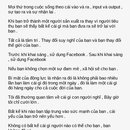
Mọi thứ trong cuộc sống theo cái vào và ra , input và output ,
sự tạo ra và sự nhận lại .
Khi bạn trở thành một người sản xuất ra thay vì người tiêu
thụ bạn sẽ thấy bất kể cái gì mà bạn đưa ra sẽ trở lại với
bạn .
Tất cả là tâm trí . Thay đổi suy nghĩ của bạn và bạn thay đổi
thế giới của bạn .
Trước khi khai sáng , sử dụng Facebook . Sau khi khai sáng
, sử dụng Facebook
Nếu bạn không chọn một sự đam mê , xã hội sẽ cho bạn .
Bí mật của động lực là nhận ra đó là không phải bao nhiêu
lần bạn làm cái gì đó trong một ngày , đó là làm một cái gì
đó hàng ngày cho cả cuộc đời của bạn.
Tôi đã thường quan tâm về cái gì con người nghĩ , Bây giờ
tôi chỉ cười lớn .
Bất kể khi nào bạn tập trung vào sức mạnh của bạn , cái
yếu của bạn trở nên yếu hơn .
Không có bất kể cái gì người nào có thể cho bạn , bạn