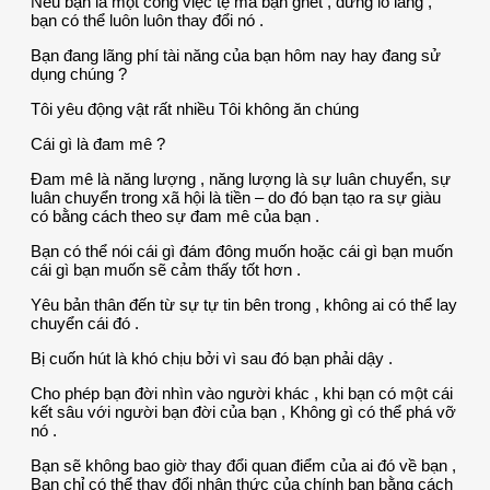
Nếu bạn là một công việc tệ mà bạn ghét , đừng lo lắng ,
bạn có thể luôn luôn thay đổi nó .
Bạn đang lãng phí tài năng của bạn hôm nay hay đang sử
dụng chúng ?
Tôi yêu động vật rất nhiều Tôi không ăn chúng
Cái gì là đam mê ?
Đam mê là năng lượng , năng lượng là sự luân chuyển, sự
luân chuyển trong xã hội là tiền – do đó bạn tạo ra sự giàu
có bằng cách theo sự đam mê của bạn .
Bạn có thể nói cái gì đám đông muốn hoặc cái gì bạn muốn
cái gì bạn muốn sẽ cảm thấy tốt hơn .
Yêu bản thân đến từ sự tự tin bên trong , không ai có thể lay
chuyển cái đó .
Bị cuốn hút là khó chịu bởi vì sau đó bạn phải dậy .
Cho phép bạn đời nhìn vào người khác , khi bạn có một cái
kết sâu với người bạn đời của bạn , Không gì có thể phá vỡ
nó .
Bạn sẽ không bao giờ thay đổi quan điểm của ai đó về bạn ,
Bạn chỉ có thể thay đổi nhận thức của chính bạn bằng cách