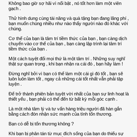
Không bao giờ sợ hãi vì nổi bật , nó tốt hơn làm một viên
gạch .
Thử hình dung cùng tài năng và quà tặng bạn đang lãng phí ,
bạn muốn chúng nhiều như nào thấy người nào đó khác với
chúng.
Cơ thể của bạn là tâm trí tiềm thức của bạn , bạn càng dịch
chuyển vào cơ thể của bạn , bạn càng lập trình lại tâm trí
tiềm thức của bạn .
Một cách tuyệt đối mọi thứ là một tâm trí . Những suy nghĩ
thật sự quan trọng , khi bạn nhận ra cái đó , bạn hãy làm !
Đừng nghĩ bởi vì bạn có thể làm một cái gì đó tốt , bạn sẽ
luôn luôn làm tốt , ngay cả những cái tốt nhất vẫn phải tập
luyện .
Để trở thành phiên bản tuyệt vời nhất của bạn sự linh hoạt là
thiết yếu , bạn phải có thể đến từ bất kỳ mỗi góc cạnh .
Là một nhà tâm lý và tư vấn hàng triệu người đã hàn gắn
bằng cách đón nhận sức mạnh của tính tổn thương.
Bạn có dễ bị tổn thương không ?
Khi bạn bị phân tán từ mục đích sống của bạn do thiếu sự