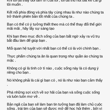
Khi tôi đã thay đổi tâm trí của tôi , tôi đã thu hút bất kể cái gì
tôi muốn .
Kết nối phía đông và phía tây cùng nhau là như nào chúng ta
trở thành phiên bản tốt nhất của chúng ta .
Bạn có thể có ý tưởng thiết theo mà có thể thay đổi thế giới
mãi mãi , hãy lấy sự sáng tạo
Khi bạn theo mục đích sống của bạn bất ngờ xảy ra vũ trụ
bắt đầu làm để giúp bạn .
Mối quan hệ tuyệt vời nhất bạn có thể có là với chính bạn .
Thực phẩm chúng ta ăn là quan trọng như quần áo chúng ta
mặc .
Không có gì là tình cờ tí nào , cuộc sống này là có dụng ý
riêng cho bạn .
Nó không phải là cái gì bạn có , nó là như nào bạn cảm thấy
.
Phá những sợi xích về sợ hãi của bạn và sống cuộc sống
và luôn luôn mơ về .
Bản ngã của bạn sẽ làm bạn tin tưởng bạn đã làm chủ cuộc
sống , trái tim của bạn sẽ được mở để học hỏi thêm , bởi vì