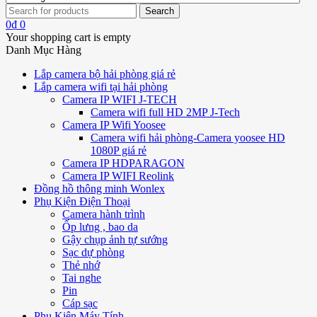
0
₫
0
Your shopping cart is empty
Danh Mục Hàng
Lắp camera bộ hải phòng giá rẻ
Lắp camera wifi tại hải phòng
Camera IP WIFI J-TECH
Camera wifi full HD 2MP J-Tech
Camera IP Wifi Yoosee
Camera wifi hải phòng-Camera yoosee HD
1080P giá rẻ
Camera IP HDPARAGON
Camera IP WIFI Reolink
Đồng hồ thông minh Wonlex
Phụ Kiện Điện Thoại
Camera hành trình
Ốp lưng , bao da
Gậy chụp ảnh tự sướng
Sạc dự phòng
Thẻ nhớ
Tai nghe
Pin
Cáp sạc
Phụ Kiện Máy Tính