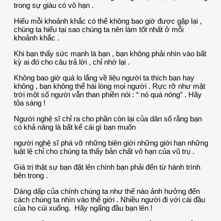
trong sự giàu có vô hạn .
Hiểu mỗi khoảnh khắc có thể không bao giờ được gặp lại ,
chúng ta hiểu tại sao chúng ta nên làm tốt nhất ở mỗi
khoảnh khắc .
Khi bạn thấy sức mạnh là bạn , bạn không phải nhìn vào bất
kỳ ai đó cho câu trả lời , chỉ nhớ lại .
Không bao giờ quá lo lắng về liệu người ta thích bạn hay
không , bạn không thể hài lòng mọi người . Rực rỡ như mặt
trời một số người vẫn than phiền nói : “ nó quá nóng” . Hãy
tỏa sáng !
Người nghệ sĩ chỉ ra cho phần còn lại của dân số rằng bạn
có khả năng là bất kể cái gì bạn muốn
người nghệ sĩ phá vỡ những biên giới những giới hạn những
luật lệ chỉ cho chúng ta thấy bản chất vô hạn của vũ trụ .
Giá trị thật sự bạn đặt lên chính bạn phải đến từ hành trình
bên trong .
Dáng dấp của chính chúng ta như thế nào ảnh hưởng đến
cách chúng ta nhìn vào thế giới . Nhiều người đi với cái đầu
của họ cúi xuống. Hãy ngẩng đầu bạn lên !