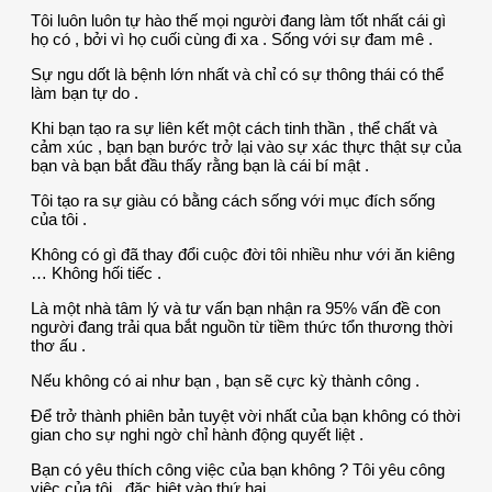
Tôi luôn luôn tự hào thế mọi người đang làm tốt nhất cái gì
họ có , bởi vì họ cuối cùng đi xa . Sống với sự đam mê .
Sự ngu dốt là bệnh lớn nhất và chỉ có sự thông thái có thể
làm bạn tự do .
Khi bạn tạo ra sự liên kết một cách tinh thần , thể chất và
cảm xúc , bạn bạn bước trở lại vào sự xác thực thật sự của
bạn và bạn bắt đầu thấy rằng bạn là cái bí mật .
Tôi tạo ra sự giàu có bằng cách sống với mục đích sống
của tôi .
Không có gì đã thay đổi cuộc đời tôi nhiều như với ăn kiêng
… Không hối tiếc .
Là một nhà tâm lý và tư vấn bạn nhận ra 95% vấn đề con
người đang trải qua bắt nguồn từ tiềm thức tổn thương thời
thơ ấu .
Nếu không có ai như bạn , bạn sẽ cực kỳ thành công .
Để trở thành phiên bản tuyệt vời nhất của bạn không có thời
gian cho sự nghi ngờ chỉ hành động quyết liệt .
Bạn có yêu thích công việc của bạn không ? Tôi yêu công
việc của tôi , đặc biệt vào thứ hai .