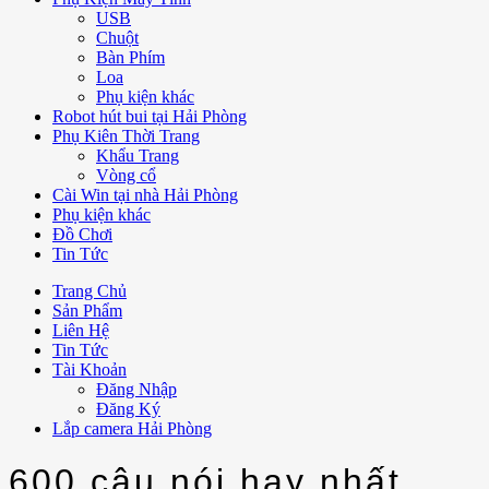
USB
Chuột
Bàn Phím
Loa
Phụ kiện khác
Robot hút bui tại Hải Phòng
Phụ Kiên Thời Trang
Khẩu Trang
Vòng cổ
Cài Win tại nhà Hải Phòng
Phụ kiện khác
Đồ Chơi
Tin Tức
Trang Chủ
Sản Phẩm
Liên Hệ
Tin Tức
Tài Khoản
Đăng Nhập
Đăng Ký
Lắp camera Hải Phòng
600 câu nói hay nhất