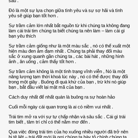
sau .
Đó là một sự lựa chọn giữa tình yêu và sự sợ hãi và tình
yêu sẽ giúp bạn tốt hơn .
Sự trầm cảm lớn nhất bắt nguồn từ khi chúng ta không đang
làm cái trái tim chúng ta biết chúng ta nên làm – làm cái gì
bạn yêu thích
Sự trầm cảm giống như là một màu sắc , nó có thể xuất một
hiện màu đen ảm đạm nhất . Chúng ta phải thay đổi màu
sắc ở xung quanh gần chúng ta , các bài hát , những hình
ảnh , ăn uống , cảm thấy tốt hơn .
Sự trầm cảm không là một tình trạng vĩnh viễn , Nó là một
năng lượng tạm thời khoá lúc này , nó có thể được thay đổi
trong một giây . Buông đi quá khứ của bạn , trừ khi nó giúp
bạn , bắt đầu viết lại mật mã của bạn .
Cách duy nhất để nhất quán là buông ra sự hoàn hảo
Cuối mỗi ngày cái quan trọng là ai có niềm vui nhất .
Trái tim mở ra với sự tự chấp nhận và sâu sắc . Cái gì trái
tim biết , tâm trí chỉ có thể nằm mơ đến .
Qua việc đóng trái tim của họ xuống nhiều người đã trở nên
bị tê liệt – trái đất mới là nơi chúng ta bày tỏ chính chúng ta