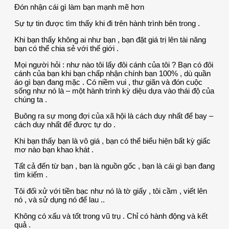
Đón nhận cái gì làm bạn mạnh mẽ hơn
Sự tự tin được tìm thấy khi đi trên hành trình bên trong .
Khi bạn thấy không ai như bạn , bạn đặt giá trị lên tài năng
bạn có thể chia sẻ với thế giới .
Mọi người hỏi : như nào tôi lấy đôi cánh của tôi ? Bạn có đôi
cánh của bạn khi bạn chấp nhận chính bạn 100% , dù quần
áo gì bạn đang mặc . Có niềm vui , thư giãn và đón cuộc
sống như nó là – một hành trình kỳ diệu dựa vào thái độ của
chúng ta .
Buông ra sự mong đợi của xã hội là cách duy nhất để bay –
cách duy nhất để được tự do .
Khi bạn thấy bạn là vô giá , bạn có thể biểu hiện bất kỳ giấc
mơ nào bạn khao khát .
Tất cả đến từ bạn , bạn là nguồn gốc , bạn là cái gì bạn đang
tìm kiếm .
Tôi đối xử với tiền bạc như nó là tờ giấy , tôi cầm , viết lên
nó , và sử dụng nó để lau ..
Không có xấu và tốt trong vũ trụ . Chỉ có hành động và kết
quả .