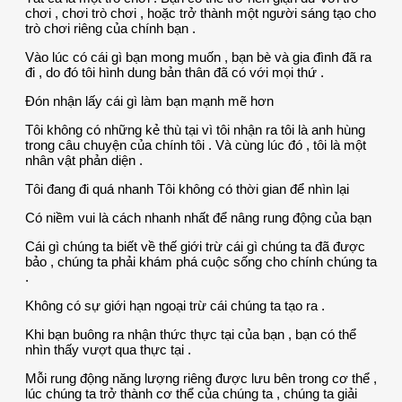
chơi , chơi trò chơi , hoặc trở thành một người sáng tạo cho
trò chơi riêng của chính bạn .
Vào lúc có cái gì bạn mong muốn , bạn bè và gia đình đã ra
đi , do đó tôi hình dung bản thân đã có với mọi thứ .
Đón nhận lấy cái gì làm bạn mạnh mẽ hơn
Tôi không có những kẻ thù tại vì tôi nhận ra tôi là anh hùng
trong câu chuyện của chính tôi . Và cùng lúc đó , tôi là một
nhân vật phản diện .
Tôi đang đi quá nhanh Tôi không có thời gian để nhìn lại
Có niềm vui là cách nhanh nhất để nâng rung động của bạn
Cái gì chúng ta biết về thế giới trừ cái gì chúng ta đã được
bảo , chúng ta phải khám phá cuộc sống cho chính chúng ta
.
Không có sự giới hạn ngoại trừ cái chúng ta tạo ra .
Khi bạn buông ra nhận thức thực tại của bạn , bạn có thể
nhìn thấy vượt qua thực tại .
Mỗi rung động năng lượng riêng được lưu bên trong cơ thể ,
lúc chúng ta trở thành cơ thể của chúng ta , chúng ta giải