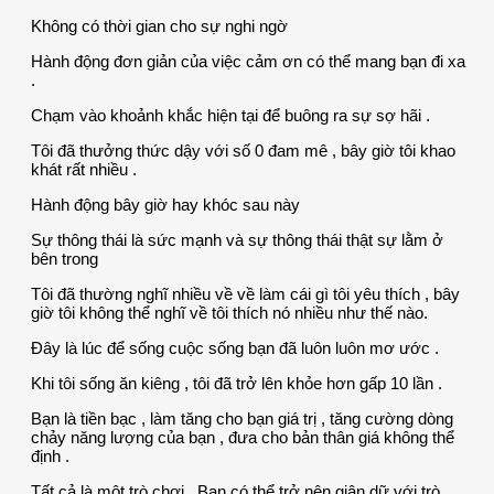
Không có thời gian cho sự nghi ngờ
Hành động đơn giản của việc cảm ơn có thể mang bạn đi xa
.
Chạm vào khoảnh khắc hiện tại để buông ra sự sợ hãi .
Tôi đã thưởng thức dậy với số 0 đam mê , bây giờ tôi khao
khát rất nhiều .
Hành động bây giờ hay khóc sau này
Sự thông thái là sức mạnh và sự thông thái thật sự lằm ở
bên trong
Tôi đã thường nghĩ nhiều về về làm cái gì tôi yêu thích , bây
giờ tôi không thể nghĩ về tôi thích nó nhiều như thế nào.
Đây là lúc để sống cuộc sống bạn đã luôn luôn mơ ước .
Khi tôi sống ăn kiêng , tôi đã trở lên khỏe hơn gấp 10 lần .
Bạn là tiền bạc , làm tăng cho bạn giá trị , tăng cường dòng
chảy năng lượng của bạn , đưa cho bản thân giá không thể
định .
Tất cả là một trò chơi . Bạn có thể trở nên giận dữ với trò