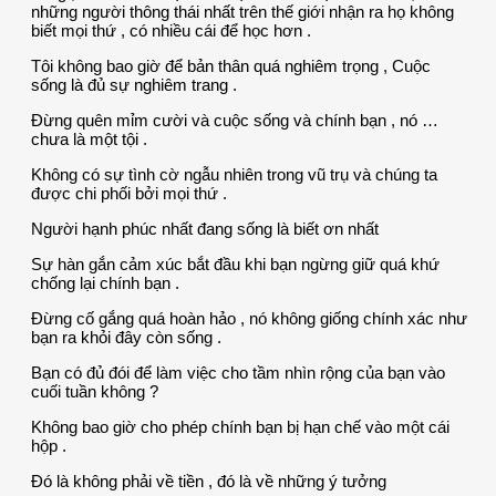
những người thông thái nhất trên thế giới nhận ra họ không
biết mọi thứ , có nhiều cái để học hơn .
Tôi không bao giờ để bản thân quá nghiêm trọng , Cuộc
sống là đủ sự nghiêm trang .
Đừng quên mỉm cười và cuộc sống và chính bạn , nó …
chưa là một tội .
Không có sự tình cờ ngẫu nhiên trong vũ trụ và chúng ta
được chi phối bởi mọi thứ .
Người hạnh phúc nhất đang sống là biết ơn nhất
Sự hàn gắn cảm xúc bắt đầu khi bạn ngừng giữ quá khứ
chống lại chính bạn .
Đừng cố gắng quá hoàn hảo , nó không giống chính xác như
bạn ra khỏi đây còn sống .
Bạn có đủ đói để làm việc cho tầm nhìn rộng của bạn vào
cuối tuần không ?
Không bao giờ cho phép chính bạn bị hạn chế vào một cái
hộp .
Đó là không phải về tiền , đó là về những ý tưởng