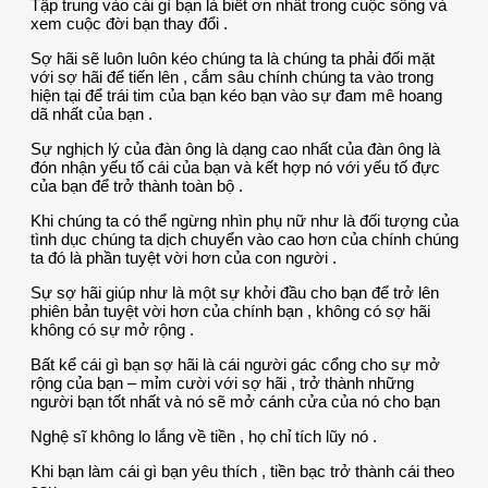
Tập trung vào cái gì bạn là biết ơn nhất trong cuộc sống và
xem cuộc đời bạn thay đổi .
Sợ hãi sẽ luôn luôn kéo chúng ta là chúng ta phải đối mặt
với sợ hãi để tiến lên , cắm sâu chính chúng ta vào trong
hiện tại để trái tim của bạn kéo bạn vào sự đam mê hoang
dã nhất của bạn .
Sự nghịch lý của đàn ông là dạng cao nhất của đàn ông là
đón nhận yếu tố cái của bạn và kết hợp nó với yếu tố đực
của bạn để trở thành toàn bộ .
Khi chúng ta có thể ngừng nhìn phụ nữ như là đối tượng của
tình dục chúng ta dịch chuyển vào cao hơn của chính chúng
ta đó là phần tuyệt vời hơn của con người .
Sự sợ hãi giúp như là một sự khởi đầu cho bạn để trở lên
phiên bản tuyệt vời hơn của chính bạn , không có sợ hãi
không có sự mở rộng .
Bất kể cái gì bạn sợ hãi là cái người gác cổng cho sự mở
rộng của bạn – mỉm cười với sợ hãi , trở thành những
người bạn tốt nhất và nó sẽ mở cánh cửa của nó cho bạn
Nghệ sĩ không lo lắng về tiền , họ chỉ tích lũy nó .
Khi bạn làm cái gì bạn yêu thích , tiền bạc trở thành cái theo