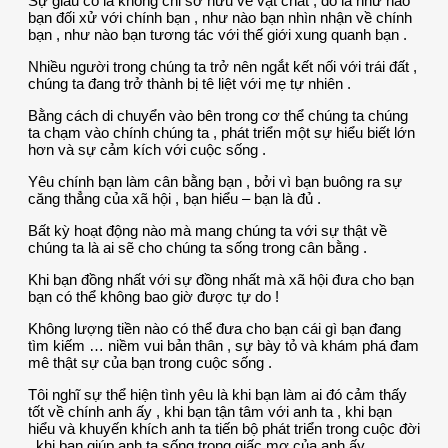
Sự giàu có là không chỉ sở hữu về vật chất , đó là như nào
bạn đối xử với chính bạn , như nào bạn nhìn nhận về chính
bạn , như nào bạn tương tác với thế giới xung quanh bạn .
Nhiều người trong chúng ta trở nên ngắt kết nối với trái đất ,
chúng ta đang trở thành bị tê liệt với mẹ tự nhiên .
Bằng cách di chuyển vào bên trong cơ thể chúng ta chúng
ta chạm vào chính chúng ta , phát triển một sự hiểu biết lớn
hơn và sự cảm kích với cuộc sống .
Yêu chính bạn làm cân bằng bạn , bởi vì bạn buông ra sự
căng thẳng của xã hội , bạn hiểu – bạn là đủ .
Bất kỳ hoạt động nào mà mang chúng ta với sự thật về
chúng ta là ai sẽ cho chúng ta sống trong cân bằng .
Khi bạn đồng nhất với sự đồng nhất mà xã hội đưa cho bạn
bạn có thể không bao giờ được tự do !
Không lượng tiền nào có thể đưa cho bạn cái gì bạn đang
tìm kiếm … niềm vui bản thân , sự bày tỏ và khám phá đam
mê thật sự của bạn trong cuộc sống .
Tôi nghĩ sự thể hiện tình yêu là khi bạn làm ai đó cảm thấy
tốt về chính anh ấy , khi bạn tận tâm với anh ta , khi bạn
hiểu và khuyến khích anh ta tiến bộ phát triển trong cuộc đời
, khi bạn giúp anh ta sống trong giấc mơ của anh ấy .