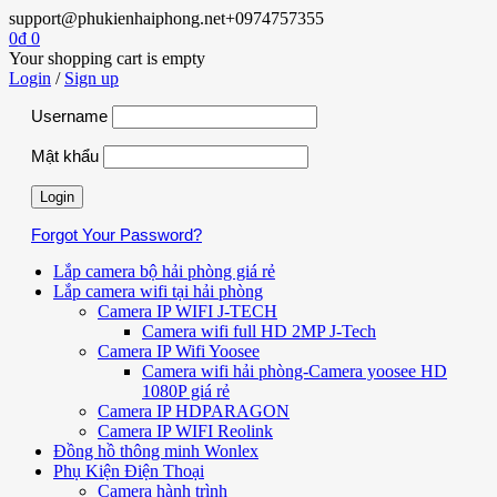
support@phukienhaiphong.net
+0974757355
0
₫
0
Your shopping cart is empty
Login
/
Sign up
Username
Mật khẩu
Forgot Your Password?
Lắp camera bộ hải phòng giá rẻ
Lắp camera wifi tại hải phòng
Camera IP WIFI J-TECH
Camera wifi full HD 2MP J-Tech
Camera IP Wifi Yoosee
Camera wifi hải phòng-Camera yoosee HD
1080P giá rẻ
Camera IP HDPARAGON
Camera IP WIFI Reolink
Đồng hồ thông minh Wonlex
Phụ Kiện Điện Thoại
Camera hành trình