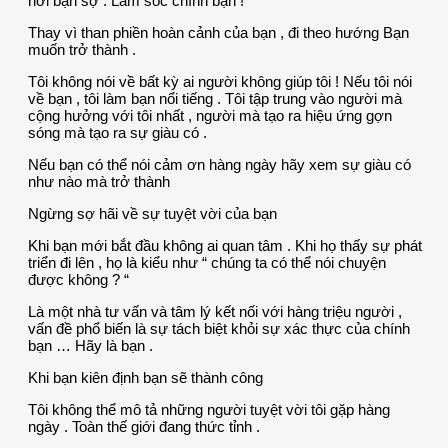
nơi bạn sợ . Làm sốc chính bạn !
Thay vì than phiền hoàn cảnh của bạn , đi theo hướng Bạn
muốn trở thành .
Tôi không nói về bất kỳ ai người không giúp tôi ! Nếu tôi nói
về bạn , tôi làm bạn nổi tiếng . Tôi tập trung vào người mà
cộng hưởng với tôi nhất , người mà tạo ra hiệu ứng gợn
sóng mà tạo ra sự giàu có .
Nếu bạn có thể nói cảm ơn hàng ngày hãy xem sự giàu có
như nào mà trở thành
Ngừng sợ hãi về sự tuyệt vời của bạn
Khi bạn mới bắt đầu không ai quan tâm . Khi họ thấy sự phát
triển đi lên , họ là kiểu như “ chúng ta có thể nói chuyện
được không ? “
Là một nhà tư vấn và tâm lý kết nối với hàng triệu người ,
vấn đề phổ biến là sự tách biệt khỏi sự xác thực của chính
bạn … Hãy là bạn .
Khi bạn kiên định bạn sẽ thành công
Tôi không thể mô tả những người tuyệt vời tôi gặp hàng
ngày . Toàn thế giới đang thức tỉnh .