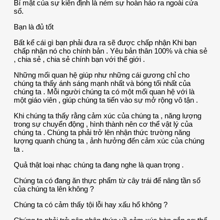
Bí mật của sự kiên định là ném sự hoàn hảo ra ngoài cửa
sổ.
Bạn là đủ tốt
Bất kể cái gì bạn phải đưa ra sẽ được chấp nhận Khi bạn
chấp nhận nó cho chính bản . Yêu bản thân 100% và chia sẻ
, chia sẻ , chia sẻ chính bạn với thế giới .
Những mối quan hệ giúp như những cái gương chỉ cho
chúng ta thấy ánh sáng mạnh nhất và bóng tối nhất của
chúng ta . Mỗi người chúng ta có một mối quan hệ với là
một giáo viên , giúp chúng ta tiến vào sự mở rộng vô tận .
Khi chúng ta thấy rằng cảm xúc của chúng ta , năng lượng
trong sự chuyển động , hình thành nên cơ thể vật lý của
chúng ta . Chúng ta phải trở lên nhận thức trường năng
lượng quanh chúng ta , ảnh hưởng đến cảm xúc của chúng
ta .
Quả thật loại nhạc chúng ta đang nghe là quan trọng .
Chúng ta có đang ăn thực phẩm từ cây trái để nâng tần số
của chúng ta lên không ?
Chúng ta có cảm thấy tội lỗi hay xấu hổ không ?