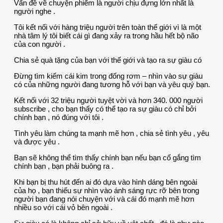
Vấn đề về chuyện phiếm là người chịu đựng lớn nhất là
người nghe .
Tôi kết nối với hàng triệu người trên toàn thế giới vì là một
nhà tâm lý tôi biết cái gì đang xảy ra trong hầu hết bộ não
của con người .
Chia sẻ quà tặng của bạn với thế giới và tạo ra sự giàu có
Đừng tìm kiếm cái kim trong đống rơm – nhìn vào sự giàu
có của những người đang tương hỗ với bạn và yêu quý bạn.
Kết nối với 32 triệu người tuyệt vời và hơn 340. 000 người
subscribe , cho bạn thấy có thể tạo ra sự giàu có chỉ bởi
chính bạn , nó đúng với tôi .
Tình yêu làm chúng ta mạnh mẽ hơn , chia sẻ tình yêu , yêu
và được yêu .
Bạn sẽ không thể tìm thấy chính bạn nếu bạn cố gắng tìm
chính bạn , bạn phải buông ra .
Khi bạn bị thu hút đến ai đó dựa vào hình dáng bên ngoài
của họ , bạn thiếu sự nhìn vào ánh sáng rực rỡ bên trong
người bạn đang nói chuyện với và cái đó mạnh mẽ hơn
nhiều so với cái vỏ bên ngoài .