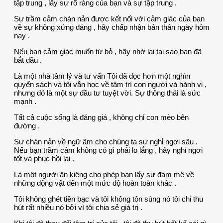
tập trung , lấy sự rõ ràng của bạn và sự tập trung .
Sự trầm cảm chán nản được kết nối với cảm giác của bạn
về sự không xứng đáng , hãy chấp nhận bản thân ngày hôm
nay .
Nếu bạn cảm giác muốn từ bỏ , hãy nhớ lại tại sao bạn đã
bắt đầu .
Là một nhà tâm lý và tư vấn Tôi đã đọc hơn một nghìn
quyển sách và tôi vẫn học về tâm trí con người và hành vi ,
nhưng đó là một sự đầu tư tuyệt vời. Sự thông thái là sức
mạnh .
Tất cả cuộc sống là đáng giá , không chỉ con mèo bên
đường .
Sự chán nản về ngữ âm cho chúng ta sự nghỉ ngơi sâu .
Nếu bạn trầm cảm không có gì phải lo lắng , hãy nghỉ ngơi
tốt và phục hồi lại .
Là một người ăn kiêng cho phép bạn lấy sự đam mê về
những động vật đến một mức độ hoàn toàn khác .
Tôi không ghét tiền bạc và tôi không tôn sùng nó tôi chỉ thu
hút rất nhiều nó bởi vì tôi chia sẻ giá trị .